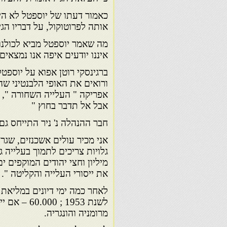
כאמור דעתו של יוספטל לא הי
אותה לפרוטוקול, על דבריו הגיב
מה שאמר יוספטל מביא לכולנו ד
איננו יודעים איפה אנו נמצאים
ברגינסקי רוטן אפוא על יוספט
ורואים את האופי הלבנטיני שהא
אפריקה " העלייה השחורה ", וע
אבל אל תדבר בחוץ "
חבר ההנהלה נ' ניר התייחס גם 
אני מכיר עולים אשכנזים, שגר
גלויות צריכים לתמוך בעלייה 
את ייסורי העלייה והקליטה ".
לאחר כמה ימי דיונים במליאת
מרומניה והונגריה.