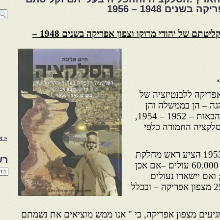
שנים 1948 – 1956
הסלקציה וההפליה בעלייתם וקליטתם של יהודי מרוקו וצפון אפריקה בשנים 1948 –
אפריקה ללבנטיזציה של
ה – הן בממשלה והן
בסוכנות היהודית – גם בשנים הבאות – 1952 – 1954,
הסלקציה החמורה כלפי
« א
בדיון על תכנון העלייה לשנת 1953 הציע ראש מחלקת
רש
העלייה, יצחק רפאל, העלאת, 60.000 עולים –אם אכן
רשי
 ואם יישארו נעולים –
הנו
באת
40.000 עולים, ומתוכם 25.000 מצפון אפריקה – ובכלל
גיעים מצפון אפריקה, כי " אנו ממש מוציאים את נשמתם