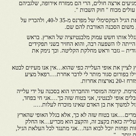
 מגיעים ארצה חולים, הרי הם ממזרח אירופה, שלגביהם
עולים מכוח " חוק השבות ".
בדיון זה הציע רפאל להעלות את הגיל המקסימלי של מפרנס מ-35 ל-40, ולהכריז על
, משום הסכנה האורבת להם שם.
גלל אותו חשש עמוק מלבנטיזציה של הארץ. בראש
הייתה לו השפעה רבה, והוא החזיר בשני תפקידים
דית – גזבר וראש מחלקת הקליטה. וכך נימק את
ץ לציין את אופי העלייה כפי שהוא…אין אנו מעיזים לבטא
ו בפורום סגור מותר לי לדבר אחרת….רפאל מציע
ימת. קיומה המוסרי והחברתי הוא בסכנה על ידי עלייה
ם אופי לבנטיני, אני בטוח שזה כך….אני חי בפחד,
ול למשוך את בן האדם שאינו מוכרח לעלות…..
ומרים….אנו בטוח שזה לא כך, אלא בגלל האופי שהארץ
לייה כזאת בקצב זה, והקצב הוא מכריע…אז החלק
ות ופחות יוכל לבוא הנה…אני מתנגד לכל העלאת הגיל,
ת יותר…"