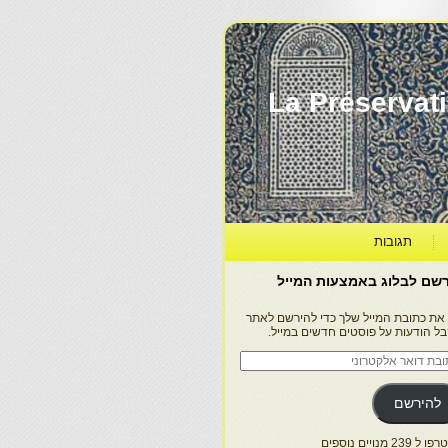
La Préservation, la Diff
תגובות
שם לבלוג באמצעות המייל
 את כתובת המייל שלך כדי להירשם לאתר
בל הודעות על פוסטים חדשים במייל.
בת
ר
טרוני
להירשם
 239 מנויים נוספים