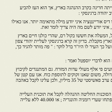
יתה חריגה בקרב ההנהגה בארץ, אך הוא העז להביע
 יהודה ברגינסקי :
יס אוריינטציה איני יודע מילה מתאימה יותר. אנו כאילו
, איני יודע לשם מה היה צריך לומר זאת.
ל, המעלה את חששו בקול רם, שהרי כולנו חיים בארץ
רץ מקבלת. בדיון זה קרא ברגינסקי לעליית יהודי צפון
ל כך העיר לו היו"ר ברל לוקר : " פה מותר להגיד כך,
הוא לדברי יוספטל ואמר :
ועים פי אלף מעולי עדות המזרח. גם המתנגדים לקיבוץ
גדולה, משום שאנו זקוקים לתוספת כוח. אנו עם קטן של
מיליון וחצי יהודים המוקפים ים ערב פאשיסטי של 35 מיליון, ולכן עלינו לקבל באהבה
 הסוכנות החליטה ההנהלה לקבל את תוכנית העלייה
לשנת 1953 ; 60.000 – אם ייפתחו שערי רומניה והונגריה ; או 40.000 ללא עלייה