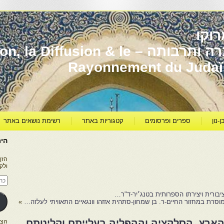
וקו
יהדות מרוקו עברה ותרבותה – usion & le
Rayonnement du Juda
ן-נון
ספרים ופרסומים
קטגוריות באתר
רשימת נושאים באתר
היר
הזן
ולק
כתו
דוא
אלק
יבורית ויצירתו הספרותית בטנג׳יר-ד"ר…
ומוסרת במחזור החיים-ר. בן שמחון-סתהית אזזהו וונגאיים התאוויתי לעלזה…
»
ארץ .הסלקציה וההפליה בעלייתם וקליטתם
הצטרפו ל