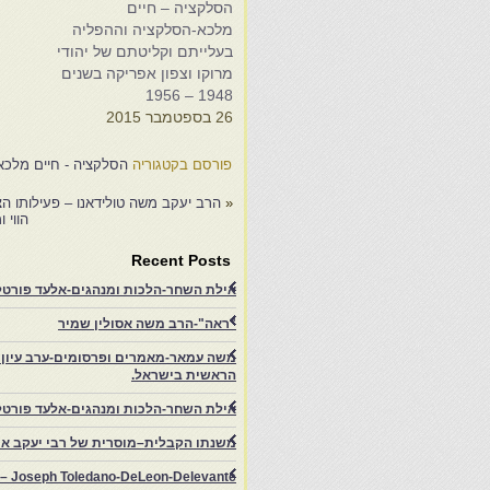
הסלקציה – חיים
ה
מלכא-הסלקציה וההפליה
מ
בעלייתם וקליטתם של יהודי
ב
מרוקו וצפון אפריקה בשנים
מ
6
1948 – 1956
26 בספטמבר 2015
1
פורסם בקטגוריה
הסלקציה - חיים מלכא
«
הרב יעקב משה טולידאנו – פעילותו הצ
הווי 
Recent Posts
אילת השחר-הלכות ומנהגים-אלעד פורטל-
"ראה"-הרב משה אסולין שמיר
משה עמאר-מאמרים ופרסומים-ערב עיון ב
הראשית בישראל.
אילת השחר-הלכות ומנהגים-אלעד פורטל
משנתו הקבלית–מוסרית של רבי יעקב איפ
rs – Joseph Toledano-DeLeon-Delevante.