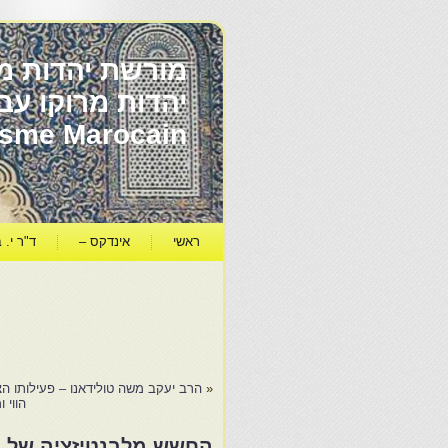
מורשת יהדות מר
ïsme Marocain
ראשי
אינדקס –
ד"ר י. ב
«
הרב יעקב משה טולידאנו – פעילותו הצ
הווי 
החשש מלבנטיזציה של ה