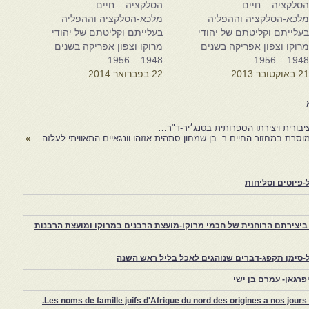
סלקציה – חיים
הסלקציה – חיים
לכא-הסלקציה וההפליה
מלכא-הסלקציה וההפליה
עלייתם וקליטתם של יהודי
בעלייתם וקליטתם של יהודי
רוקו וצפון אפריקה בשנים
מרוקו וצפון אפריקה בשנים
1948 – 1956
1948 – 195
2 באוקטובר 2013
22 בפברואר 2014
יבורית ויצירתו הספרותית בטנג׳יר-ד"ר…
ומוסרת במחזור החיים-ר. בן שמחון-סתהית אזזהו וונגאיים התאוויתי לעלזה…
»
פיוטים וסליחות
יצירתם הרוחנית של חכמי מרוקו-מועצת הרבנים במרוקו ומועצת הרבנות
-סימן תקפג-דברים שנוהגים לאכל בליל ראש השנה
רגאן- עמרם בן ישי
Les noms de famille juifs d'Afrique du nord des origines a nos jou