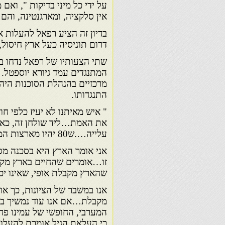
על ידי כל מיני בדיקות ", ואם
אין סלקציה, ומארגנטינה, והם 
דרום תוניסיה כעל ארץ חיסול
שתי הצעותיו של רפאל נדחו ב
המתנגדים עמד גיורא יוספטל. 
מרכזיים בהנהלת הסוכנות היהו
התנגדותו.
" איש מאיתנו לא יעיז כלפי חו
את האמת…ליד שולחן זה, כאיל
עלייה….ש80 יהיו מארצות המזרח ו-20 נארצות אחרות.
אני אומר הארץ היא בסכנה מסו
זו…אומרים שהחיים בארץ מקבלי
שהארץ מקבלת אופי, שאינו יכ
אנו במשבר של הציונות, כך א
מקבלת…אם אנו עוד נמשיך בע
המערבי, החופשי של עמינו פח
כי העלאת הגיל אומרת להעלו