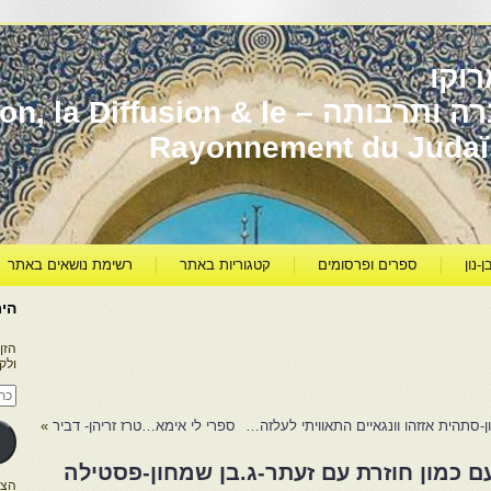
וקו
יהדות מרוקו עברה ותרבותה – usion & le
Rayonnement du Juda
ן-נון
ספרים ופרסומים
קטגוריות באתר
רשימת נושאים באתר
היר
הזן
ולק
כתו
דוא
אלק
ן-סתהית אזזהו וונגאיים התאוויתי לעלזה…
ספרי לי אימא…טרז זריהן- דביר
»
 כמון חוזרת עם זעתר-ג.בן שמחון-פסטילה
הצטרפו ל