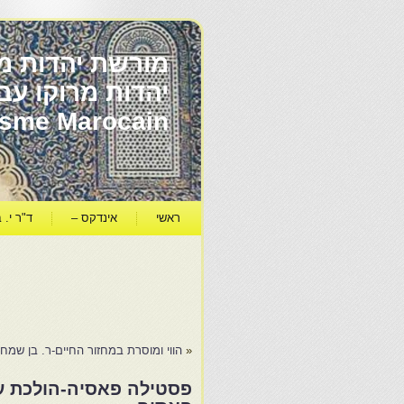
מורשת יהדות מר
ïsme Marocain
ראשי
אינדקס –
ד"ר י. ב
«
הווי ומוסרת במחזור החיים-ר. בן שמחו
פסטילה פאסיה-הולכת עם