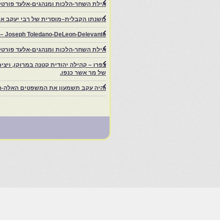
אילת השחר-הלכות ומנהגים-אלעד פורטל
משנתו הקבלית–מוסרית של רבי יעקב איפ
rs – Joseph Toledano-DeLeon-Delevante.
אילת השחר-הלכות ומנהגים-אלעד פורטל
של מר אשר כנפו.
והיה עקב תשמעון את המשפטים האלה-ה