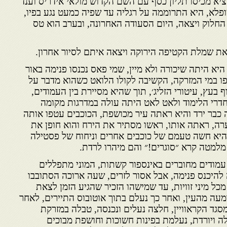
יא מכיסו תליון כסף עם השם הקדוש מולאי אידריס וענד
מופלא, היא התרוממה על רגליה עד שפיה כמעט נגע בפיו,
החלוק ויצאה, היום הסעודה האחרונה, ובערב הוא טס
 שמלת הקטיפה הירוקה ויצאה איתם לסיור אחרון.
יא היתה שיכורה ולא מיין, שמי פאס נכנסו פנימה באור
ו במי המזרקה, הקשיבה לקולו הלואט כשהוא מדבר על
בעץ, עיטורי הזליג׳, תוך שהיא מסיירת בין העמודים,
דרי הלימוד ולאט לאט היתה עולה במדרגות מקומה
ה כבר ירד והיא ראתה עיר מכושפת, הכוכבים עטפו אותה
ה, ראתה אותו, ראשו מסתיר את הירח והוא חופן את
 והיא חשה טעמם של כוכבים אחרים וניחוח של פסטילה
מלמטה קרא ״סוגרים!״ והם מיהרו לרדת.
ר עמודים מחוברים באינספור קשתות, המוני מתפללים
 להיכנס פנימה, אבל אסור לזרים, שעה ארוכה הסתובבו
כל מיני זוויות, עד שמישהו הזכיר שהגיע הזמן לצאת
מעה מהעין, ואחר כך נעלם בתוך אוטובוס התיירים, לאחר
גד הקראוויין, חלצה נעלים ונכנסה, טבלה במזרקת
ה ויורדת, נעלמת בפינות חשוכות וחושפת מבוכים