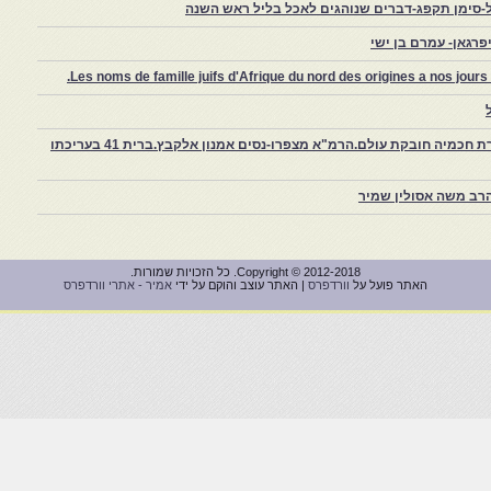
-סימן תקפג-דברים שנוהגים לאכל בליל ראש השנה
רגאן- עמרם בן ישי
Les noms de famille juifs d'Afrique du nord des origines a nos jou
צפרו – קהילה יהודית קטנה במרוקו, ויצירת חכמיה חובקת עולם.הרמ"א מצפרו-נסים אמנון אלקבץ.ברית 41 בעריכתו
רב משה אסולין שמיר
Copyright © 2012-2018. כל הזכויות שמורות.
האתר פועל על
וורדפרס
| האתר עוצב והוקם על ידי
אמיר - אתרי וורדפרס