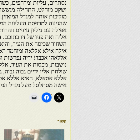
נסתרים, עליות ומרחפים, כשח
ושקט מוחלט, התחילה מגששת, 
מוליכות אותה למגדל המואזין
שהגיעה למרפסת העליונה המק
אפילה עם מליון עיניים זוהרו
אליה ואת פניו של זיו בתוכם.
השחור שכיסה את העיר, והיא 
אילה אילא אללאה ומוחמד ראס
אללאהו אכבד! ידיה נפרשות וה
נושבות, מכסות את העיר, אללא
שולחת אליו ידיים גבוה גבוה,
אללא אסאלא, האיא אללא אס
אישה מסתלסל מעל מגדל המוא
קשור