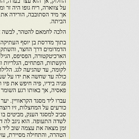
החלוק, אך הוא עצר בעדה, הוצ
על צווארה, ריח גופו היה זר ו
אך מיד הסתובבה, הורידה את 
הביתה.
הלכה לחמאם להטהר, לבשה את
בתוך מדרסת בן יוסף העתיקה ה
הדמדומים דרך החצר, והשתקפ
הארכיטקטורה, הפסיפס, הגילוף 
הקשתות, הפתחים, הגלריות וח
לקומה, עד שהגיעה לגג. הליל
כולה עד שחשה את ידו על שער
פניה בידיו, פיה חיפש את פיו
פאסיה, אך באותו רגע השומר 
עברו ליד מסגד הקראוויין. יע
כורעים על המחצלות, זיו רוצה
סביב למסגד הענק, מביטים בו מ
לשדה התעופה. הוא ניגב לה ד
זמן מצאה את עצמה שוב ליד מס
הטהרה, והתחילה מסיירת, עול