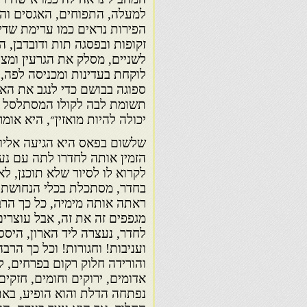
למעלה, התפוחים, האגסים וה
הפירות נראים כמו ערימת שדיי
זקופות ובפסגה תות ודובדבן, 
לשניים, מסלק את הגרעין ומצי
לוקחת בעדינות ומכניסה לפה, 
ספוגה בבושם כדי לנגב את הא
תשומת לבה לקולו המסתלסל של
יכולה להיות מואזין״, היא אומר
שלשום בפאס היא הגיעה אליו 
הזמין אותה לחדרו לתה עם נענ
לקרוא לו לסיור שלא תוכנן, ל
בחדר, מסתכלת בכלי הנחושת,
ראתה אותה מימיה, כל כך הרבה
מגפפים זה את זה, אבל עוצרים
לחדר, נעצרה ליד הארון, היסס
ועניבות! וחגורות! וכל כך הר
והורידה חלוק רקום בפרחים, 
אדומים, ירוקים וחומים, חזקי
נפתחה הדלת והוא הופיע, באת