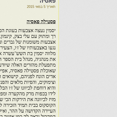
פאסיה
תאריך
5 במאי 2015
פסטילה פאסיה
יסמין נעצה אצבעות בעוגת הפ
רך ומתוק עם עלי בצק, קינמון,
אצבעות משומנות של גברים ונ
נגעו באצבעותיו של ז׳ו, הצעיר
מלווה יסמין בת השש־עשרה א
את מנהגיה, מנהל בית הספר ה
מתפעלת מהזרים האלה שיודעי
שאוכלת פסטילה פאסיה, אפיל
אדים הונח לפניהם, קישואים ו
וצימוקים, והפיות מלאים והפנ
והיא דוחפת לכיוונו של ז׳ו הב
לידו בכפות מרק מהקערה ומפצ
מזיז לכיוונה את הירקות הכי 
הקוסקוס בבית תמיד
הזכירה ל
העיירה הקדושה על ההר, ואיל
המהביל נראה לה כמו אישה ר