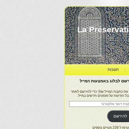
La Préservation, la Diff
תגובות
שם לבלוג באמצעות המייל
 את כתובת המייל שלך כדי להירשם לאתר
בל הודעות על פוסטים חדשים במייל.
בת
ר
טרוני
להירשם
 239 מנויים נוספים