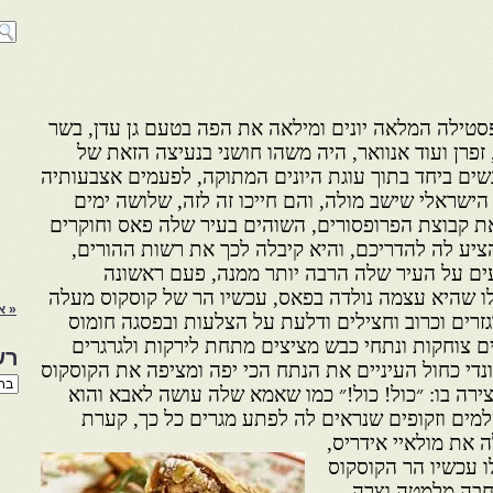
סטילה המלאה יונים ומילאה את הפה בטעם גן עדן, בשר
 זפרן ועוד אנוואר, היה משהו חושני בנעיצה הזאת של
שים ביחד בתוך עוגת היונים המתוקה, לפעמים אצבעותיה
 הישראלי שישב מולה, והם חייכו זה לזה, שלושה ימים
ת קבוצת הפרופסורים, השוהים בעיר שלה פאס וחוקרים
ציע לה להדריכם, והיא קיבלה לכך את רשות ההורים,
ם על העיר שלה הרבה יותר ממנה, פעם ראשונה
ו שהיא עצמה נולדה בפאס, עכשיו הר של קוסקוס מעלה
« א
גזרים וכרוב וחצילים ודלעת על הצלעות ובפסגה חומוס
ים צוחקות ונתחי כבש מציצים מתחת לירקות ולגרגרים
רש
לונדי כחול העיניים את הנתח הכי יפה ומציפה את הקוסקוס
רשי
ירה בו: ״כול! כול!״ כמו שאמא שלה עושה לאבא והוא
הנו
באת
שלמים וזקופים שנראים לה לפתע מגרים כל כך, קערת
ה את מולאיי אידריס,
ו עכשיו הר הקוסקוס
חבה מלמטה וצרה