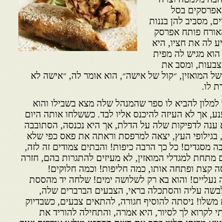
אפרסקים בסל
ם, מסביב להן בננות
האורח פותח אפרסק
ע לה את חציו, היא
הוא מגיש לה מפית
צבעות, ומסב את
 המואזין, ״קול של אישה״, הוא אומר לה, ״אישה לא
ת לו.
למלון להביא לו ספר שהמנהל שלה מצא בשבילו והוא
ע, אך לא העיזה להיכנס אליו לבד. כששלחו אותה היום
א ענה לדפיקות שלה על הדלת, אך היא נכנסה, הסתובבה
 בגילופי העץ, יצאה למרפסת וראתה את פאס כפי שלא
 מסגדים! כל כך הרבה כיפות! והבתים צמודים זה לזה,
 מתחת למגדלי המואזין, לא מעיזים להתגרות בהם, חזרה
ה קצת ופתחה אותו, כמה חליפות! וכמה חלוקים!
בה נעליים! והוא בא רק לשלושה ימים! שלחה יד מהססת
לבשה עליה והסתכלה בראי, הצבעים הברברים שלה,
ם משלו! ניסתה להוסיף חגורה, להתאים צבעים, כשבדיוק
י לקרוא לך לסיור, היא אמרה, והתחילה להוריד את