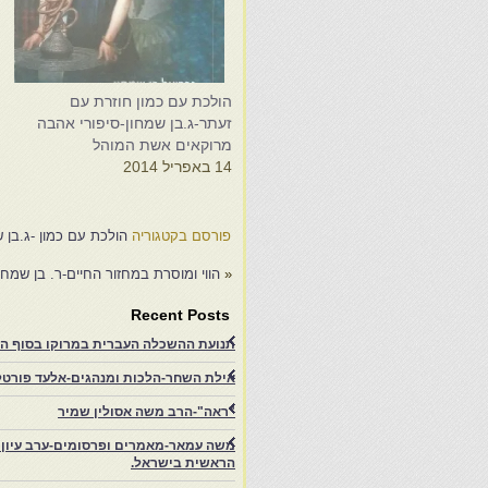
הולכת עם כמון חוזרת עם
ה
זעתר-ג.בן שמחון-סיפורי אהבה
ז
מרוקאים אשת המוהל
מ
14 באפריל 2014
ה
9
פורסם בקטגוריה
הולכת עם כמון -ג.בן 
«
הווי ומוסרת במחזור החיים-ר. בן שמחו
Recent Posts
תנועת ההשכלה העברית במרוקו בסוף המאה ה־19 ותרומתה להתעוררות הציונית.-
אילת השחר-הלכות ומנהגים-אלעד פורטל-
"ראה"-הרב משה אסולין שמיר
משה עמאר-מאמרים ופרסומים-ערב עיון ב
הראשית בישראל.