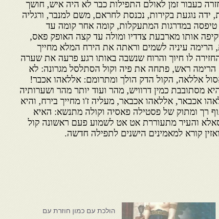
זרה כעבור זמן לאולם התפילות כבר לא היה איש, חושך
ידה נוגעת בקירות, נכנסת לחראם, משם למנבר, ורגליה
. טיפסה במדרגות המתעקלות, קומה אחר קומה עד
יפה אותו מארבעת צדדיו ומולה עד קצה האופק פאס,
ת, הרימה עיניה לשמים וראתה את הירח המלא מחייך
 החזירה לו חיוך והרוח שנשבה באותו רגע פרעה את שערה
הרימה ראש, פתחה את פיה וקול הסתלסל מגרונה: לא
ול אללאה, הקול הדק הולך ומתרומם: אללאהו אכבר!
יא מסתובבת כמין דרוויש, מהר ועוד יותר מהר ושערותיה
הו אכבאר, אללאהו אכבאר, מעליה ז'ו מחייך בירח, והיא
 גוף רך ומתוק של פסטילה פאסיה וקולה מתנשא: האיא
אלא והעיר מתעוררת אט אט לשמוע פעם ראשונה קול
זין קורא למאמינים הישנים לתפילה חדשה.
הולכת עם כמון חוזרת עם