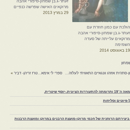
זעתר-ג.בן שמחון-סיפורי אהבה
מרוקאים האישה שפרשה כנפיים
29 במרץ 2013
ולכת עם כמון חוזרת עם
עתר-ג.בן שמחון-סיפורי אהבה
רוקאים עלייתה של סעדה
שמימה
1 באוגוסט 2014
שמחון
ן-סתהית אזזהו וונגאיים התאוויתי לעלזה…
ספרי לי אימא…טרז זריהן- דביר
»
יוסף שיטרית.
פיוטים וסליחות
יצירתם הרוחנית של חכמי מרוקו-מועצת הרבנים במרוקו ומועצת הרבנות