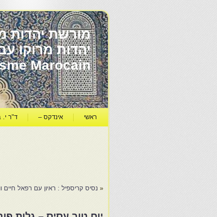
מורשת יהדות מר
ïsme Marocain
ראשי
אינדקס –
ד"ר י. ב
«
נסיס קריספיל : ראיון עם רפאל חיים ו
יום טוב עסיס – גלות פ