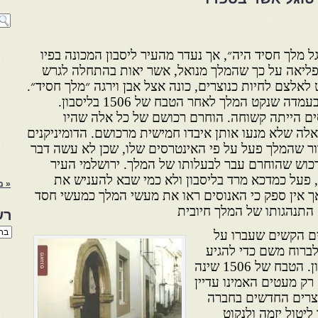
גל מלך חסיד היה״, אך נעדר מהעיר ליסבון המכונה בפיו
 פליאה על כך שהמלך מנואל, אשר יאות בהתחלה לגרש
לאלצם לחיות כנוצרים, כונה אצל אבן וירגה ״מלך חסיד״.
לדעתי, יש לחפש את ההסבר בעמדה שנקט המלך לאחר הטבח של 1506 בליסבון.
ים הייתה קשוחה. הוחרם רכושם של כל אלה שהיו
אלה שלא מנעו אותן איבדו חמישית מרכושם. הדומיניקנים
רור שהמלך פעל על פי האינטרסים שלו, שכן לא עשה דבר
רכוש שהוחרם עבר לבעלותו של המלך. ירושלמי העיר
 פעל כמדכא מרד בליסבון ולא כמי שבא להעניש את
« מ
ך אין ספק כי האנוסים ראו את מעשי המלך כמעשי חסד
 התנהגותו של המלך חיובית
רש
רשי
ים הקשים שעברו על
הנו
 לברוח משם כדי להגיע
באת
לקהילות במזרח אגן הים התיכון. הטבח של 1506 שינה
ק מעטים האמינו עדיין
וצרים החדשים בחברה
ליטול יזמה ולנקוט