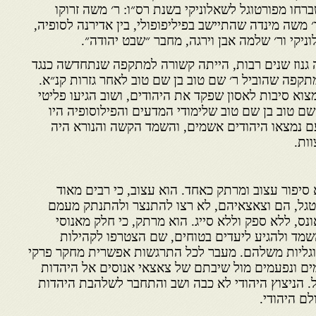
חו מפורטוגל לשאלוניקי בשנת רס״ו: ר׳ משה זרוקו
 משה מינדה שהתיישב בפיליפופולי, בין אדירנה לסופיה,
ניקי ור׳ שלמה אבן וירגה, מחבר ״שבט יהודה״.
גנוז שנים רבות, הייתה קשורה למתקפה שנתחדשה כנגד
קפה שהוביל ר׳ שם טוב בן שם טוב לאחר גזרות קנ״א.
צוא סיבות לאסון שפקד את היהודים, ושוב הגיעו פליטי
ם טוב בן שם טוב שלימודי המדעים והפילוסופיה היו
ם נמצאו היהודים אשמים, והשמד הקשה והנורא היה
ות.
 סיפור עצוב ומרתק כאחד. הוא עצוב, כי רבים מאוד
טגל, הם וצאצאיהם, לא רצו להתנצר ולהתנתק מעמם
ס, ללא ספק וללא סייג. הוא מרתק, כי חלק מאנוסי
מד ולהגיע ליעדים בטוחים, שם הצטרפו לקהילות
טוגליות משלהם. מעבר לכל התרגשות אפשרית מחקר פרקי
מים ונפעמים מול שיבתם של צאצאי אנוסים אל היהדות
דול. הניצוץ היהודי לא כבה ושב והתחבר לשלהבת היהדות
ם היהודי.