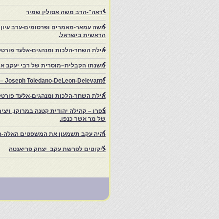
"ראה"-הרב משה אסולין שמיר
משה עמאר-מאמרים ופרסומים-ערב עיון ב
הראשית בישראל.
אילת השחר-הלכות ומנהגים-אלעד פורטל
משנתו הקבלית–מוסרית של רבי יעקב איפ
rs – Joseph Toledano-DeLeon-Delevante.
אילת השחר-הלכות ומנהגים-אלעד פורטל
של מר אשר כנפו.
והיה עקב תשמעון את המשפטים האלה-ה
ליקוטים לפרשת עקב יצחק פריאנטה