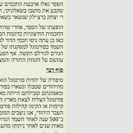
הספר גאלו ארבעת החכמים שבר
שקבע את מושבו בשאלוניקי, ר׳
ר׳ יצחק ברצ׳ילון שנשאר בשאלו
הופעתו של הספר, אחרי שהיה 
החכמות החיצוניות כדוגמת המת
כאז כן עתה ניסו חכמי הדור למ
השמד בפורטוגל למסקנתו של ש
הגורם לגורלם הקשה. אף הפע
עונשם על הזנחת התורה והמצו
סוף דבר
סיפורה של יהדות פורטוגל הוא
מהיהודים שטבלו ונשארו בפור
ומאמונתם וטבילתם הייתה מאונ
פורטוגל הצליח לצאת מארץ הש
קיימות או הקימו קהילות פור
העבר היהודי, אנו ניצבים המו
כ־500 שנה לאחר השמד הג
מאות שנים לאחר ניתוקו מהעול