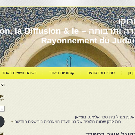
וקו
יהדות מרוקו עברה ותרבותה – usion & le
Rayonnement du Juda
ן-נון
ספרים ופרסומים
קטגוריות באתר
רשימת נושאים באתר
היר
הזן
ולק
כתו
דוא
אלק
ואקנין מנהל בית ספד אליאנס בוואזאן
רות קרק שכונה חלוצית של בני העדה המערבית בירושלים החדשה
»
ורטוגל אשר בספרד
הצטרפו ל