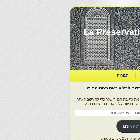
La Préservation, la Diff
תגובות
שם לבלוג באמצעות המייל
 את כתובת המייל שלך כדי להירשם לאתר
בל הודעות על פוסטים חדשים במייל.
בת
ר
טרוני
להירשם
 239 מנויים נוספים