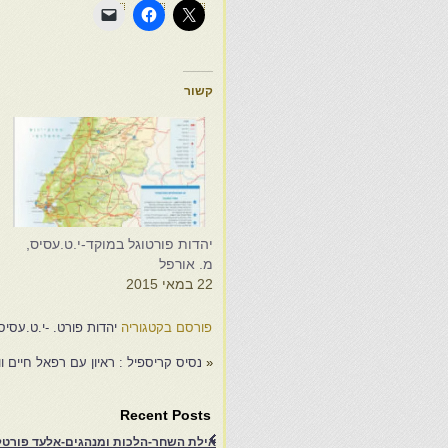
קשור
יהדות פורטוגל במוקד-י.ט.עסיס,
י
מ. אורפל
מ
22 במאי 2015
5
פורסם בקטגוריה
יהדות פורט. -י.ט.עסיס
«
נסיס קריספיל : ראיון עם רפאל חיים ו
Recent Posts
אילת השחר-הלכות ומנהגים-אלעד פורטל-