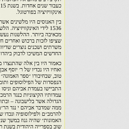
אינקוויזיציה בפורטוגל.
בין האנוסים היו מלשינים אשר
1536 לידי האינקוויזיציה.
מכאיבה ביותר. ההלשנות נעשו 
שציפו לזכות ברכוש ואחרים חש
משרתים ושכנים נוצרים שדיוו
החדשים המשיכו לדבוק ביהדות
כאמור היו בין אלה שהתנצרו מ
ואחיו היו נכדיו של ר׳ יוסף אב
טוב, שבחיבורו ״ספר האמונה״ 
הנפסדות של הפילוסופים ותומ
התביישו בעמדת אביהם וניסו ב
עמדותיו הקיצוניות כנגד הרמ
הגדולה אשר בלישבונה – ובתו
ממה שמדבר אביהם י נגד הר״מ במ
להרמב״ם ולפילוסופיה ונכדו ש
האמונות״ שהיה גנוז במשך שנ
שוב בספרייה היהודית בשנת ר