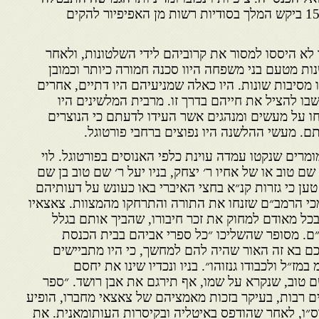
כעבור שנים אחדות. בשנת 1515 ביקש המלך בסודיות רשות מן האפיפיור להקים
 לא היססו למסור את קרוביהם לידי השלטונות, ולאחר
 הלשנות מטעם בני משפחה היוו סכנה חמורה כיותר וכמובן
מסיבות שונות. היו כאלה שמניעיהם היו דתיים, אחרים
בו להציל את חייהם בדרך זו. מרבית המלשינים היו
חו על מעשים ומנהגים אשר העידו לדעתם כי הנוצרים
ם. מעשי ההלשנה היו נפוצים ברחבי פורטוגל.
ומרים שנקטו עמדה עוינת כלפי האנוסים בפורטוגל. לוי
ן שם טוב או של אחיו ר׳ יצחק, בניו יעל ר׳ שם טוב בן שם
טען כי גזרות קנ״א בחצי האיברי באו כעונש על דעותיהם
כי הרמב״ם שזנחו את התורה והתרחקו מהמצוות. צאצאיו
כל מאודם למחוק את זכר חיבורו, שהביך אותם בגלל
כ״ם. מסופר שהשליכו ״כל ספרי אביהם בבית הכנסת
כם בא זה האור שהיה להם למחשך, כי היו מתביישים
ז״ל ולכבודו גנזוהו״. בניו ונכדיו שינו את יחסם
ם טוב, שנקרא על שמו, אף תירגם את אבן רושד. ״ספר
ים רבות, בעיקר בזכות מאמציהם של צאצאי מחברו, הופיע
ס״ו, לאחר שהודפס באיטליה ובקיסרות העותומאנית. את