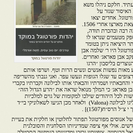
עתיד. חלקם ניהלו משא
האיסור שגזר על
רטוגל. אחדים יצאו
בהיתר שנתן המלך לאנוסים לצאת מארצו אחרי 1506.
 רבה ובהכרת תודה,
פק מטעמים שנראו לו
ר היציאה ניתן בטומר
או מפורטוגל היו ר׳ שלמה אבן
יעקב אבן פאראג׳ ואחרים.
יהדות פורטוגל במוקד
נוצרים בליסבון ״הרגו
 מאות נפשות אנשים ונשים הרות וטף. ושרפו אותם
ופים עד שגלו הגופות ונעשו עפר. ואני גנבתי מהשריפה
 והחבאתיו ושמרתיו והבאתי אותו לבילונה וקברתיו בקברי
בן פאראג׳ כי המלך מנואל שראה את ״הרע הגדול הזה״
ות לכל היהודים שילכו למקומות של גוים למלכיות
שירצו״. הוא ואחיו ר׳ יוסף הפליגו לבילונה (Valona) ולאחר מכן הגיעו לשאלוניקי בי״ד
ל אנוסים מפורטוגל תפתור לחלוטין או חלקית את בעיית
שים. אולי אף ציפה שמדיניותו הסלחנית והסובלנית
 הכנסייה. ציפיותיו נכזבו ומדיניותו הגמישה התבטלה