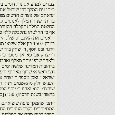
צעדים למנוע אסונות דומים ב
ומתן עם המלך כדי שיבטל את 
יציאתם של נוצרים חדשים מפו
החלטת המלך נתקבלה בהערכה
אף כי החלטתו נתקבלה ללא ס
תואמים את האינטרס שלו. הית
במרץ.1507 בין אלה שיצ
וירגה ובנו יוסף, ר׳ יצחק ב״ר 
ר׳ יצחק אבן פאראג׳ מספר כי ה
ולאחר שרפו יותר מאלף וארבע
ברחובות המדינה שלשה ימים רצ
חצי ראש א׳ שרוף מאהובי ורעי
ישראל.״ ואכן מספר ר׳ יצחק א
העניש חלק מהאשמים ו״נתן רש
בתשרי בשנת הרס״ו(1505) [כך י צ״ל הרס״ח(1507)] .
ייתכן שהמלך ציפה שיציאתם ש
המתייהדים בקרב הנוצרים החד
תקרב רבים מהם אל המלכות ואל