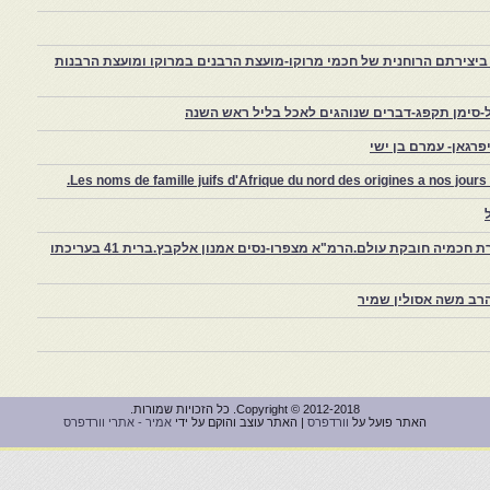
יצירתם הרוחנית של חכמי מרוקו-מועצת הרבנים במרוקו ומועצת הרבנות
-סימן תקפג-דברים שנוהגים לאכל בליל ראש השנה
רגאן- עמרם בן ישי
Les noms de famille juifs d'Afrique du nord des origines a nos jou
צפרו – קהילה יהודית קטנה במרוקו, ויצירת חכמיה חובקת עולם.הרמ"א מצפרו-נסים אמנון אלקבץ.ברית 41 בעריכתו
רב משה אסולין שמיר
Copyright © 2012-2018. כל הזכויות שמורות.
האתר פועל על
וורדפרס
| האתר עוצב והוקם על ידי
אמיר - אתרי וורדפרס