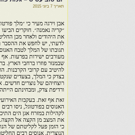
תאריך
7 ביוני 2015
אבן וירגה מעיר כי ״מלך פורטו
״קריה נאמנה״. חוקרים הביעו
את היהודים ולאחר מכן החליט 
תגובתו של המלך לטבח האנוס
מעורבים ישירות בפרעות. אף 
שבמנזר פוזרו ברחבי הארץ. ב
להיטיב עם קרובי הקרבנות. ה
בצדק כי המלך, בצעדים שנקט,
רוצחיהם של נוצרים חדשים. א
ורדיפת צדק, ומבחינתם הייתה
זאת אף זאת. בעקבות האירוע
האנוסים בפורטוגל, ניסו רבים
את המצב מן הקצה אל הקצה. ר
כי הזמן פעל לקליטתם של הנ
הנוצרית. אנוסים רבים החליטו 