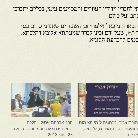
לחבריי וידידיי העוזרים והמסייעים עימי, בכללם יתברכו
תב ועל כולם
״תפארת מיכאל אלעד״ וכן השעורים שאנו מוסרים בס״ד
 ת״ו, שעל ידם זכינו לברר שמעתתא אליבא דהלכתא.
כמים להכרעת הסוגיא.
ורת אמך" מנהגים לימי הצומות
הרב אברהם אסולין-הלכה
התעניות בין המצרים, ט' באב,
ומאמרים מאת חכמי ורבני מרוקו
בלות.
25 ביוני 2013