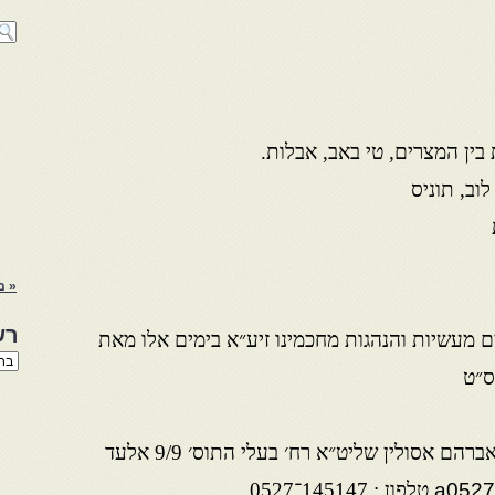
בין המצרים, טי באב, אבלות.
לוב, תוניס
« מ
רש
ים מעשיות והנהגות מחכמינו זיע״א בימים אלו מאת
רשי
ס״ט
הנו
באת
 אסולין שליט״א רח׳ בעלי התוס׳ 9/9 אלעד
a0527
טלפון : 145147־0527