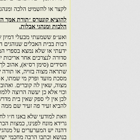
לקצר או להשמיט הלכה ומנהג 
להוציא קונטרס ״תורת אמך הש
הלכות ומנהגי אבלות.
ואע״פ ששמעתי מבעלי דמיון ש
רבות בבית האבלים שנוהגים הפ
ידעתי או שלא נמצא בספרי המ
סדורה לנצרכים אחר אריכות י
חסידים (סימן רס״א), אהוב לך
שתראה מצוה בזויה, או תורה
מסכת מועד ופרק מי שמתו, את
מצוה, שאין לה קוברים. ואהוב
וכוי אלא כן יעשה הרוצה ללמ
לכן אין לי ספק שאין בית מדר
להביא זעיר פה זעיר שם ממה 
וזאת למודעי שלא באנו ח״ו לח
גרידא מונח לפנינו, כמצות הכ
דהנה יש המערערים על מנהגינ
בנושא וכתבו הרבה מחכמי ישר