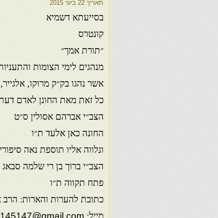
תאריך
22 ביוני 2015
בסייעתא דשמיא
קונטרס
״תורת אמך״
מנהגים לימי הצומות והתעניות 
אשר נהגו בק״ק מרוקו, אלגייר, 
כל זאת מאת החונן לאדם דעת
הצב״י אברהם אסולין ס״ט
החונה כאן אלעד ת״ו
ונלווה אליו תוספת נאה סיפור
הצב״י ברוך בן רי שלמה סבאג 
פתח תקווה ת״ו
כתובת להערות והארות: הרב אברהם
מייל:
145147@gmail.com