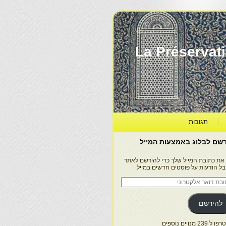
La Préservation, la Diff
תגובות
שם לבלוג באמצעות המייל
 את כתובת המייל שלך כדי להירשם לאתר
בל הודעות על פוסטים חדשים במייל.
בת
ר
טרוני
להירשם
 239 מנויים נוספים