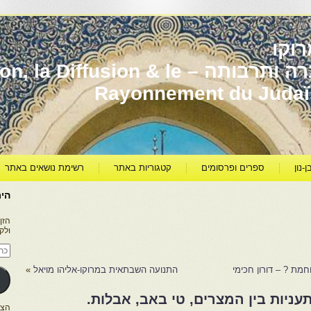
וקו
יהדות מרוקו עברה ותרבותה – usion & le
Rayonnement du Juda
ן-נון
ספרים ופרסומים
קטגוריות באתר
רשימת נושאים באתר
היר
הזן
ולק
כתו
דוא
אלק
חמת ? – דורון חכימי
התנועה השבתאית במרוקו-אליהו מויאל
»
עניות בין המצרים, טי באב, אבלות.
הצטרפו ל