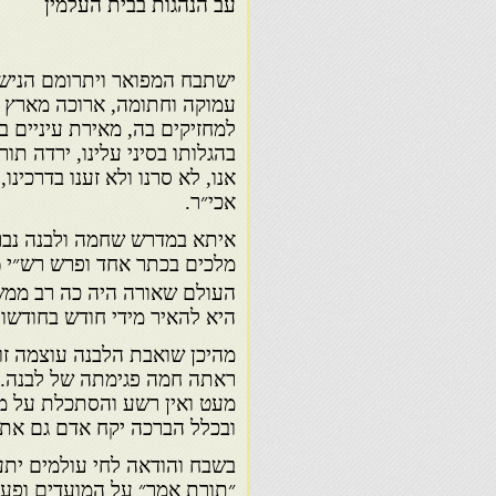
עב הנהגות בבית העלמין
ישתבח המפואר ויתרומם הנישא
עמוקה וחתומה, ארוכה מארץ מ
למחזיקים בה, מאירת עיניים בר
בהגלותו בסיני עלינו, ירדה תור
אנו, לא סרנו ולא זענו בדרכינו,
אכי״ר.
איתא במדרש שחמה ולבנה נבר
מלכים בכתר אחד ופרש רש״י (
העולם שאורה היה כה רב ממש
היא להאיר מידי חודש בחודשו
מהיכן שואבת הלבנה עוצמה ז
ראתה חמה פגימתה של לבנה. ו
מעט ואין רשע והסתכלת על ממק
ובכלל הברכה יקח אדם גם את 
בשבח והודאה לחי עולמים יתעל
״תורת אמך״ על המועדים ופעמ