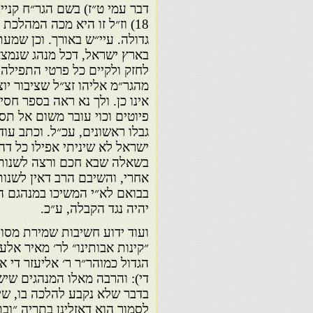
דבר עמי ט״ז) בשם הגר״ח קני
18) וז״ל זו היא מכה המהלכת
גדולה. עיי״ש באורך. וכן שמע
בארץ ישראל, דכל מנהג שנמצא
לחזק ולקיים כל פרטי התפילה 
מהגר״מ אליהו זצ״ל שציבור יו
אינו כן. ולך נא ראה בספר חסי
פיוטים וכוי עובר משום אל תס
גבלו ראשונים, עכ״ל. וכתב עוד
ישראל לא שיניתי אפילו כל דהו
בשאלה שבא חכם ורצה לשנות מ
אחרי, והשיבם הרב דאין לשנות 
בבואם לא״י המשיכו במנהגם הק
יהיה נגד הקבלה, ע״כ.
ועוד ידוע חשיבות שמירת מסור
הגדול כמוהר״ר ר׳ אליעזר די 
די): והרבה מאלו המנהגים שיש
בדבר שלא נקבע להלכה בו, שיש
לסמוך הוא דאזלינן בתריה ״ובת