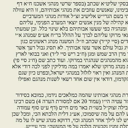
יבסקי שליט״א שכתב (בספר שרשי מנהגי אשכנז ח״א דף
 בימינו, שאנשים עוזבים את מנהגי אבותיהם, זו היא עוולה
תי בשם הגרי״ש אלישיב זצ״ל אודות מנהגי המערביים
 קהילה של מנין אנשים יוצאי המערב הפנימי, עליהם
ומנהגיה כפי שעשו אבותיהם בלא שינוי כלל. וכן שמעתי
צאי מרוקו עליהם לברך על ההלל בר״ח אע״פ שמנהג א״י
דים (סיי קי״ד) שכתב וז״ל: המשנה מנהג ראשונים כגון
יג גבול עולם אשר עשו אבותיך. לא תסיג גבול רעך אשר
 מרן הרב שמש ומגן (ח״ב ריש סיי ל״ד) ואני בבואי לארץ
א מהמנהגים שנהגתי במרוקו. ועוד כתב שם (ח״ג סיי פי)
נהג מרוקו שלא יאמרו במה מדליקין לפני לכה דודי אלא
המנהג ואין ראוי לזלזל במנהגי ישראל,ובפרט כיון שגם
דמון, דודאי אין שום אחד רשאי לשנות מנהגם ואפילו
ת מנהגי אבותינו שהמה כמלאכים נידמו, כמובא בסידור
״קינות אבותינו״ לר׳ מאיר אלעזר עטיה הי״ו (עמוד 20 אם למסורת הערה 4) בשם רבינו
אבילה זצוק״ל בשו״ת באר מים חיים (דף ע״ט סוף עמודה
 להם על מה שיסמוכו, אע״ג דלית הלכתא הכי, ומכל שכן
 לנו לילך אחר המנהג וכוי, דדוקא מנהג שיש לו על מה
לת זמנין נקבעיה הלכה על פי המעשה״ וכוי עיי״ש.