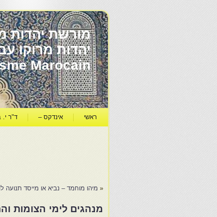
מורשת יהדות מר
ïsme Marocain
ראשי
אינדקס –
ד"ר י. ב
«
מיהו מוחמד – נביא או מייסד תנועה לו
מנהגים לימי הצומות והת