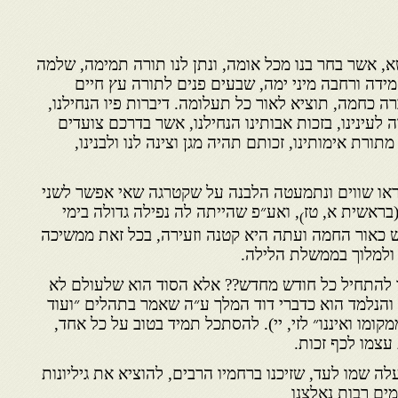
, אשר בחר בנו מכל אומה, ונתן לנו תורה תמימה, שלמה
ידה ורחבה מיני ימה, שבעים פנים לתורה עץ חיים
ה כחמה, תוציא לאור כל תעלומה. דיברות פיו הנחילנו,
ה לעינינו, בזכות אבותינו הנחילנו, אשר בדרכם צועדים
 מתורת אימותינו, זכותם תהיה מגן וצינה לנו ולבנינו,
או שווים ונתמעטה הלבנה על שקטרגה שאי אפשר לשני
בראשית א, טז
, ואע״פ שהייתה לה נפילה גדולה בימי
)
 כאור החמה ועתה היא קטנה וזעירה, בכל זאת ממשיכה
 ולמלוך בממשלת הלילה.
ו להתחיל כל חודש מחדש?? אלא הסוד הוא שלעולם לא
הנלמד הוא כדברי דוד המלך ע״ה שאמר בתהלים ״ועוד
ומו ואיננו״ לזי, יי). להסתכל תמיד בטוב על כל אחד,
עצמו לכף זכות.
ה שמו לעד, שזיכנו ברחמיו הרבים, להוציא את גיליונות
ים רבות נאלצנו