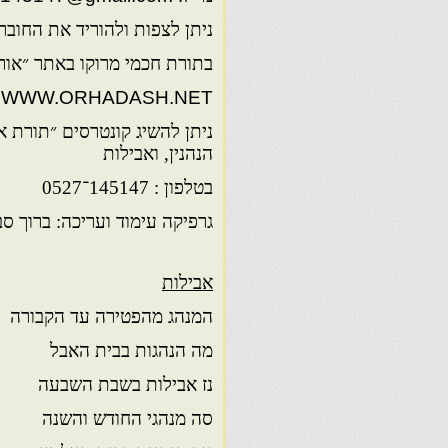
ניתן לצפות ולהוריד את החובר
בתורת חכמי מרוקו באתר ״אור
WWW.ORHADASH.NET
ניתן להשיג קונטרסים ״תורת א
הנהנין, ואבילות
בטלפון : 145147־0527
גרפיקה עימוד ועריכה: ברוך סב
אבילות
המנהג מהפטירה עד הקבו
מה הנהגות בבית האבל
נז אבילות בשבת השבעה
סה מנהגי החודש והשנה