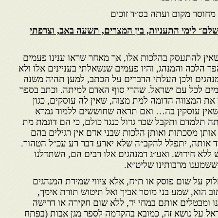
מחוסר מקום ועתה בס״ד זוכים
לם״ לימי התעניות, בין המצרים, תשעה באב, וצרפתי
אין להתעסק בהלכות אלו, אך מאחר שראו ענינו פעמים
ך הלכה והמנהג, והיו פעמים שנשאלתי בעניינים אלו ולא
נהגים ולכן העלתי הדברים על הכתב, למען תהיה משנה
מים לכל עם ישראל. שהרי סוף האדם למיתה. וכתב בספר
 את המצווה הדומה למת מצוה, שאין לה עוסקים, כגון
 שאין עוסקין בה… ואם תראה שחוששים ללמוד גמרא
ה תלמדם ותקבל שכר גדול כנגד כולם, כי הם דוגמת מת
 אותן מסכתות ואותן הלכות שבני אדם אין רגילים בהם
וד אותה, יתפלל להקב״ה שלא יארע דבר רע עכ״ל הטהור.
ש ללא חידוש. ואע״ג דמנהגים אלו רבים הם, השתדלנו
ששמענו מרבותינו שליט״א.
לוק על שום פוסק או ת״ח, אלא ציווי שמירת המנהגים
תוב הוא, שמע בני מוסר אביך ואל תיטוש תורת אימך,
ו ומבטלים אותם במחי יד, ללא שום חקירה או דרישה
אל על נושא זה, כמובא בהקדמה לספר מגן אבות (בפתח