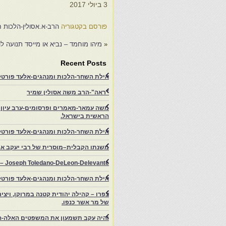
3 ביולי 2017
1
פורסם בקטגוריה
הרב-א.אסולין-הלכות ח
«
מיהו מוחמד – נביא או מייסד תנועה לו
Recent Posts
אילת השחר-הלכות ומנהגים-אלעד פורטל-
"ראה"-הרב משה אסולין שמיר
משה עמאר-מאמרים ופרסומים-ערב עיון ב
הראשית בישראל.
אילת השחר-הלכות ומנהגים-אלעד פורטל
משנתו הקבלית–מוסרית של רבי יעקב איפ
rs – Joseph Toledano-DeLeon-Delevante.
אילת השחר-הלכות ומנהגים-אלעד פורטל
של מר אשר כנפו.
והיה עקב תשמעון את המשפטים האלה-ה