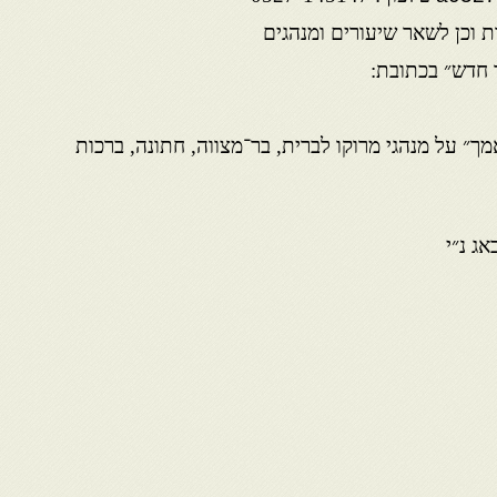
ת וכן לשאר שיעורים ומנהגים
 חדש״ בכתובת:
מך״ על מנהגי מרוקו לברית, בר־מצווה, חתונה, ברכות
אג נ״י
רה