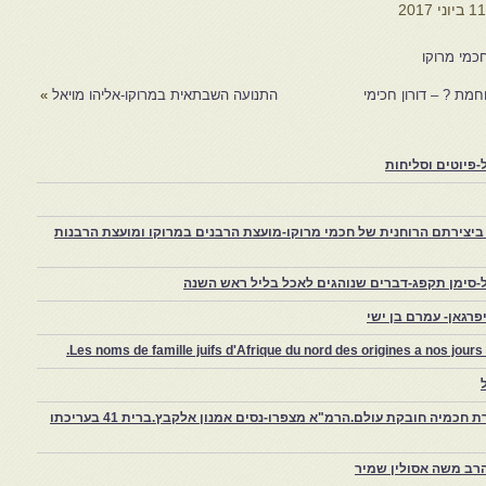
1 ביוני 2017
כמי מרוקו
חמת ? – דורון חכימי
התנועה השבתאית במרוקו-אליהו מויאל
»
פיוטים וסליחות
יצירתם הרוחנית של חכמי מרוקו-מועצת הרבנים במרוקו ומועצת הרבנות
-סימן תקפג-דברים שנוהגים לאכל בליל ראש השנה
רגאן- עמרם בן ישי
Les noms de famille juifs d'Afrique du nord des origines a nos jou
צפרו – קהילה יהודית קטנה במרוקו, ויצירת חכמיה חובקת עולם.הרמ"א מצפרו-נסים אמנון אלקבץ.ברית 41 בעריכתו
רב משה אסולין שמיר