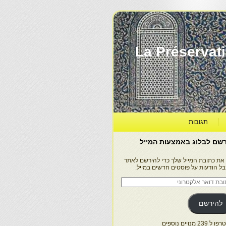
La Préservation, la Diff
תגובות
שם לבלוג באמצעות המייל
 את כתובת המייל שלך כדי להירשם לאתר
בל הודעות על פוסטים חדשים במייל.
בת
ר
טרוני
להירשם
 239 מנויים נוספים