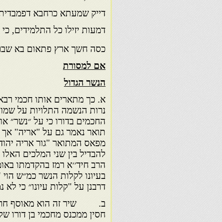
דייק שמעתא כרחבא דפמבדיתא
דמעות יזילו כל התלמידים, כי 
כסה חשך ארץ פתאום בא שבר
אם למסורת
הנשר הגדול
א. כך מתארים אותו חכמי רבאט
נרות הנשמה התלויות על שמו ב
החכמים בדורו כי על ״נשר״ או
תואר נאמר גם על "אריה" אך מ
מפאס המתואר "גור אריה יהודה
להבדיל בין שני המלכים האלו "
הרב חיד׳׳א רמז בהקדמתו באומר
בעיונו לקלות הנשר כמ״ש הוי 
דרבנן על "קלות עיונו״ כי לא 
ב. שיר זה הוא מאוסף חריזות
חסין ממכנס מחכמי בן דורו של