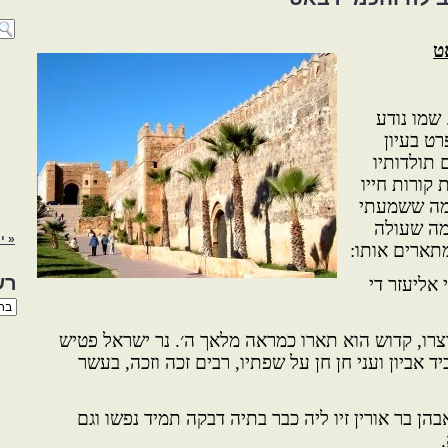
ט
 שמו נודע
ט בעיון
 תולדותיו
 קורות חייו
ממה ששמעתי
ממה שעולה
« י
מתארים אותו:
רש
 אליעזר די
רשי
הנו
באת
צרו, קדוש הוא תארו כמראה מלאך ה׳. נר ישראל פטיש
ד אביון ועני חן חן על שפתיו, רבים זכה וזכה, בעשר
 אבהן בר אורין זיו ליה כבר בתיה דבקה תמיד נפשו וגם