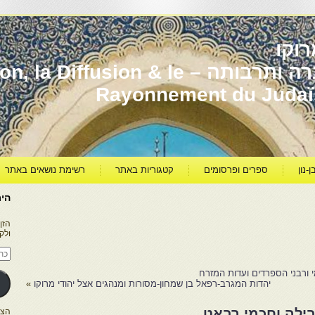
וקו
יהדות מרוקו עברה ותרבותה – usion & le
Rayonnement du Juda
ן-נון
ספרים ופרסומים
קטגוריות באתר
רשימת נושאים באתר
היר
הזן
ולק
כתו
דוא
אלק
י ורבני הספרדים ועדות המזרח
יהדות המגרב-רפאל בן שמחון-מסורות ומנהגים אצל יהודי מרוקו
»
בילה וחכמי רבאט
הצטרפו ל