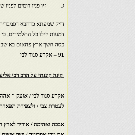
ג. זיו פניו דומים לפניו של
דייק שמעתא כרחבא דפמבדיתא
דמעות יזילו כל התלמידים, כי 
כסה חשך ארץ פתאום בא שברה
91 – אקרע סגור לבי
קינה קוננתי על הרב רבי אליעז
אקרע סגור לבי / אזעק " אהה
לעטרת צבי / ולצפירת תפארת
אבכה ואהימה / אוריד לארץ ר
את מדי אפרימה / ושק אשית ל