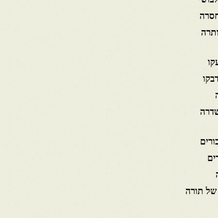
חסרה
ותרה
קו
בקו
שדרה
בורים
ים
של תורה