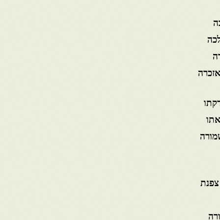
ה
לכה
ה
אזכרה
דקתו
אתו
מורה
צפנת
רה