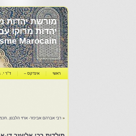
מורשת יהדות מר
ïsme Marocain
ראשי
אינדקס –
ד"ר י. ב
«
רבי אברהם אביכזר- ארזי הלבנון..חכמ
תולדות רבי אליעזר די-א