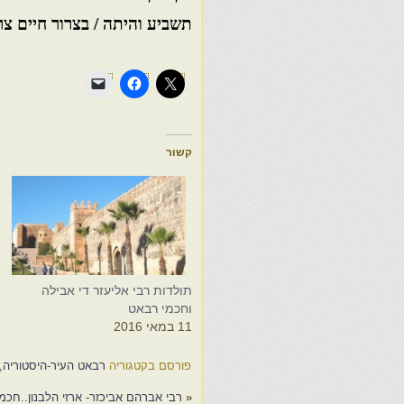
תשביע והיתה / בצרור חיים צר
קשור
תולדות רבי אליעזר די אבילה
ת
וחכמי רבאט
ו
11 במאי 2016
3
פורסם בקטגוריה
רבאט העיר-היסטוריה,
«
רבי אברהם אביכזר- ארזי הלבנון..חכמ