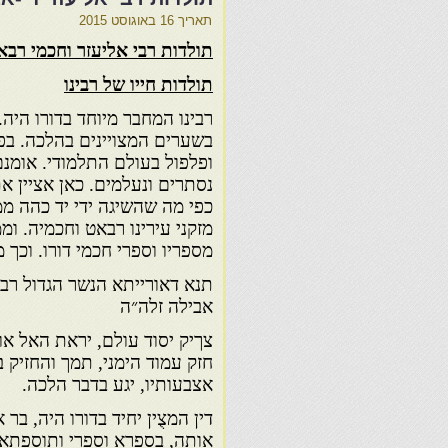
תאריך
16 באוגוסט 2015
תולדות רבי אליעזר וחכמי רבא
תולדות חייו של רבינו
רבינו המחבר מיוחד בדורו היה.
בשערים המצויינים בהלכה. בפר
ופלפול בעולם התלמודי. אומנם
נסתרים ונעלמים. כאן אציין את
כפי מה שהשיגה ידי יד כהה 
מזקני עירינו רבאט וחכמיה. ו
מספריו וספרי חכמי דורו. וכך 
תנא דאורייתא הנשר הגדול רבי
אבילה זלה״ה
צךיק יסוד עולם, יראת האל או
חזק עמוד הימני, תמך והחזיק בי
אצבעותיו, יגע בדבר הלכה.
דין המצֻין יחיד בדורו היה, בר
אותה, בספרא וספרי ותוספתא.