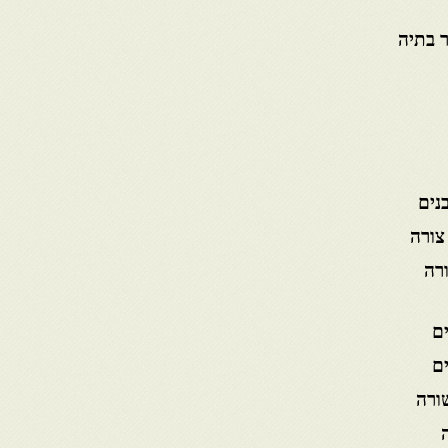
ר בתיה
נים
צורה
ורה
ים
ים
ורה