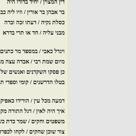
דין המצוין / יחיד בדורו היה
בר אבהן בר אורין / וזיו ליה כב
כסלת נקיה / דעתו זכה וברה
מבני עליה / חד או תרי בדרא
ויגדל כאבי / במספד מר כתנים
מיום שמת רבי / אבדה עצה מב
כן פסקו השקדנים ואנשים של 
בטלו הדרשנים / קומי וספדי ת
דמעה מכל עין / הורידו כאפיק
איך היה לאין / דגל התורה מק
משפטים וחקים / שמר כדת כש
צור שוכן שחקים / לקחו לכפרה