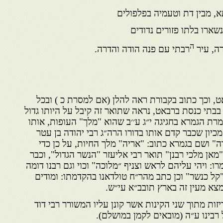
, מבין דת וטעמיה בפלפולים
נשארו בלתו פזורים נדודים
ה
ה, עיר
רבתי עם פנה הודה והדרה.
, וכך כתוב בקבורת ראה להלן (אם למסרת כ ) ובכל
בתי כנסת ברבאט, נראה שתואר זה קיבל על היותו גדול
מרת הגמרא בחגיגה י״ג ע׳׳ב שהוא "מלך" העופות, אותו
כיון שכבר קדם אותו בדורו הרה״ג רבי יהודה בן עטר
" ושם בגמרא כתוב: "אריה" מלך החיות, על כן כדי
מאן מלכי רבנן" תואר רבי אליעזר "הנשר הגדול", וכבר
ו: ויהי עליהם לראש וצניף ״מלוכה" וכוי וגם רבנו דומה
"קל כנשר" וכן כתב מהר״ח טולדאנו בהקדמתו: ומודים
נמצא מעין זה בארץ תובב״א עי״ש.
 מתוך שני הקינות אשר קונן עליו המשורר רבי דוד
 רבינו ע״ה (מובאים לקמן במושלם).