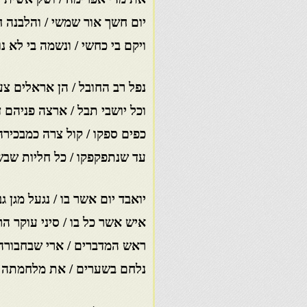
יום חשך אור שמשי / והלבנה 
ויקם בי כחשי / ונשמה בי לא נ
נפל רב החובל / הן אראלים צע
וכל יושבי תבל / ארצה פניהם ד
כפים ספקו / קול צרה כמבכירה
עד שנתפקפקו / כל חליות שב
יואבד יום אשר בו / נגעל מגן ג
איש אשר כל בו / סיני עוקר הר
ראש המדברים / ארי שבחבורה
נלחם בשערים / את מלחמתה 