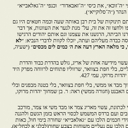
 ״ה־זוכא״, את כיסי ״ה־זאבאדור״ וכנפי ״ה־גאלאבייא״
נהר (״ה־סלוקייא״).
תם תינוקות של בית רבן באותה שעה וכמה חטאים היו גם
 ולחצו זה את זה, על־ מנת לנער את העוונות, אך דבר
רנו הביתה, הרגשנו את עצמנו וגם אותם יהודים הרגישו
ה כבדה מעליהם ועתה, יוכלו לקוות לדברי הנביא:
״לא
, כי מלאה הארץ דעה את ה׳ כמים לים מכסים״
(ישעיה,
עשוי מידיעה אחת של אריג, גולש בהדרת כבוד והדרת
ים, בלי חפת בצוואר, שרווליו פתוחים לרווחה מפרק היד
ות מרוקו, עמי 427.
וך מבד או ממשי, בלי חפת בצוואר, בלי בטנה מבפנים ובלי
 האבנט (חגורה ממשי) ראה: ר. בן שמחוך יהדות מרוקו,
י לכתונת, עשוי מאריג צמר או מבד משי או צמר, מורכב
בים ועם ברדס המשמש לכסוי הראש בזמן הגשם ולהגנה
ידי חכמים הלכו עם ״גאלאבייא״ שחורה בימי חול, כאות
ם הלכו עם נעליים משוחות בצבע שחור(לבלגי א לכחל״א),