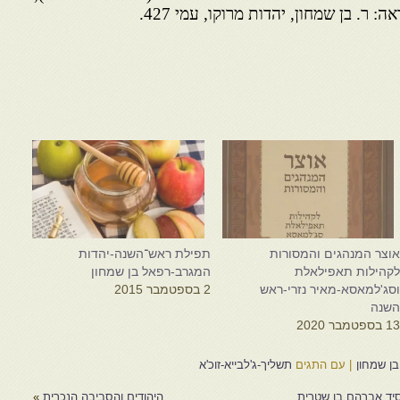
: ר. בן שמחון, יהדות מרוקו, עמי 427.
וצר המנהגים והמסורות
תפילת ראש־השנה-יהדות
קהילות תאפילאלת
המגרב-רפאל בן שמחון
סג'למאסא-מאיר נזרי-ראש
2 בספטמבר 2015
שנה
1 בספטמבר 2020
ן שמחון
|
עם התגים
תשליך-ג'לבייא-זוכ'א
יד אברהם בן שטרית
היהודים והסביבה הנכרית
»