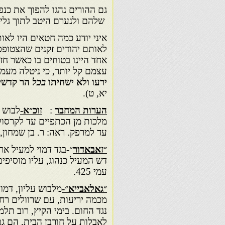
גם ההורים נהגו להפוך את כנפי
שלהם ולנערם היטב לתוך גלי ה
איני יודע כמה חטאים היו לאו
לאותם יהודים זקנים שהצטופפו
אחד היינו בטוחים בו כאשר חז
עצמם קל יותר, כי ניטלה מעמס
ירעו ולא ישחיתו
בכל
הר קדשי
יא, ט).
הערות המחבר
:
זוכ״א-
לבוש 
מלכות מן הכתפיים עד לקרסולי
עד למרפק. ראה: ר. בן שמחון, יהד
״זאבאדור
״-בגד דמוי למעיל אר
דש המעיל כנהוג, עליו מוסיפים
עמי 425.
״גאלאבייא״-
מלבוש עליון, דמו
מכמה יריעות, עם שרוולים רח
נגד החום. בימי הקיץ, רוב תלמ
לאבלות על חורבן הבית, הם ג