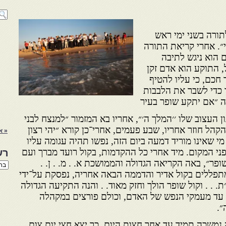
תורה בשני ימי ראש
״. אחרי קריאת התורה
 הוא ניגש לתיבה
, התוקע הוא אדם זקן
חכם, כי עליו להטיף
 כדי לשבר את הלבבות
 ״אם יתקע שופר בעיר
ון העצוב שלו ׳׳המלך ה׳״, אחריו בא המזמור ״למנצח לבני
הקהל חוזר אחריו, שבע פעמים, אחרי־כן קורא ״יהי רצון
« א
מי שאינו מוריד דמעה ביום הזה, נפשו תהיה עגומה עליו
לפני המקום. מיד אחרי כל ההקדמות, בקול רועד מברך ועם
רש
פר״, באה הקריאה הגדולה והממושכת א. . מ. . ן. .
רשי
הנו
פללים בקול אדיר והדממה הבאה אחריה, נפסקת על־ידי
באת
 . וקול שופר הולך וחזק מאוד. . והנה התקיעה הגדולה
עד מעמקי הנפש של האדם, וכולם פורצים במקהלה
״.
שכה תמיד עד אחר חצות היום, כך יצא חצי יום צום,