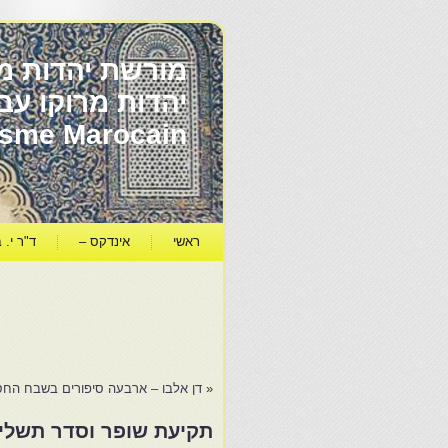
מורשת יהדות מר
ïsme Marocain
ראשי
אינדקס –
ד"ר י. ב
«
דן אלבו – ארבעה סיפורים בשבח החס
תקיעת שופר וסדר תשליך