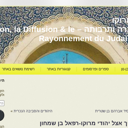
וקו
יהדות מרוקו עברה ותרבותה – usion & le
Rayonnement du Juda
ן-נון
ספרים ופרסומים
קטגוריות באתר
רשימת נושאים באתר
היר
הזן
ולק
כתו
דוא
אלק
יד אברהם בן שטרית
היהודים והסביבה הנכרית
»
 אצל יהודי מרוקו-רפאל בן שמחון
הצטרפו ל