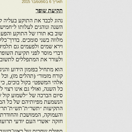
תאריך
6 בספטמבר 2015
תקיעת שופר
נהוג לכבד את התוקע בעליה ל
השנה ונוהגים לעלותו ל״חמישי
שוב בא תורו של התוקע והפעם
מלווה בשני סומכים. בדרך־כלל
וירא שמים ולפעמים גם תלמיד 
דברי מוסר לפני תקיעת השופר
ולעורר את המתפללים לתשובה
הוא מתחיל בפזמון הידוע והניג
קורח מזמור״ (תהלים מז), וכל 
אלהי המשפט״ בקול בוכים, כי 
כל השנה, ואולי גם אינו רצוי 
סיום הברכה של ״לשמוע קול שו
הנשמעת מפיותיהם של כל המת
התקיעות ״תשר״ת־תש״ת־תר״ת. .
והעמוקה, הממושכת והחודרת 
חזקה ״אשרי העם יודעי תרועה
תפילת שחרית של ראש־השנה נמ