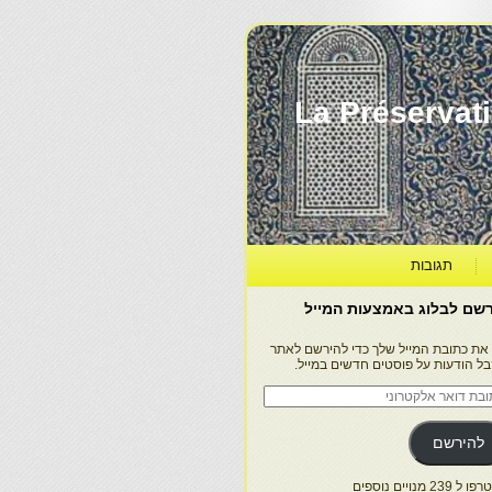
La Préservation, la Diff
תגובות
שם לבלוג באמצעות המייל
 את כתובת המייל שלך כדי להירשם לאתר
בל הודעות על פוסטים חדשים במייל.
בת
ר
טרוני
להירשם
 239 מנויים נוספים