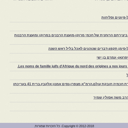
פיוטים וסליחות
יצירתם הרוחנית של חכמי מרוקו-מועצת הרבנים במרוקו ומועצת הרבנות
-סימן תקפג-דברים שנוהגים לאכל בליל ראש השנה
רגאן- עמרם בן ישי
Les noms de famille juifs d'Afrique du nord des origines a nos jou
צפרו – קהילה יהודית קטנה במרוקו, ויצירת חכמיה חובקת עולם.הרמ"א מצפרו-נסים אמנון אלקבץ.ברית 41 בעריכתו
רב משה אסולין שמיר
Copyright © 2012-2018. כל הזכויות שמורות.