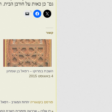
גם־ כן כאות על חורבן הבית. ראה
קשור
השבת במרוקו – רפאל בן שמחון
א
4 באוגוסט 2015
ל
ו
ה
3
פורסם בקטגוריה
יהדות המגרב - רפאל ב
«
דן אלבו – ארבעה סיפורים בשבח החס