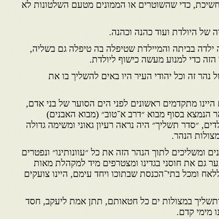
חשיכת, כדי שהשוטרים או הממונים מטעם השלטונות לא
 של היולדת ועוד כהנה וכהנה.
ה ילדה בביתה והמיילדת שטיפלה בה טיפלה גם בשליה,
הזה כדי למנוע מעשה כישוף ליולדת.
נהר זה וכל יהודי העיר היו באים להשליך בו את
ם.
ים היינו מתקדמים ראשונים לפני הים הסוער של בני אדם,
הר הנמצא בסוף מבוא ״דרב א־טוב״ (מבוא האבנים)
דים, ״סדר תשליך״ היה נראה רעיון גאוני ומשימה גדולה
צולות הנהר.
נים ומשליכים לתוך הנהר הזה את כל ״עוונותינו״ ונפטרים
ער גם את חוסני בגדינו ומצטרפים מיד למקהלת מאות
אח ומכל בתי־הכנסת שבתוכו ויחד עימם, היינו צועקים
ו, ותשליך במצולות ים כל חטאותם, תתן אמת ליעקב, חסד
 מימי קדם.