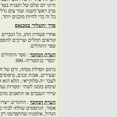
היינו יום שלם של תענית בעד 
ערב ראש־השנה ועוד צום גדליה
כל זה כדי להיות מוכנים יותר,
סדר ״תשליך׳ במכנאס
אחרי סעודת החג, כל הגברים ל
קוראים תהלים וצריכים להספיק
ספר התהלים.
הערת המחבר
״כפר״ בגימטריה-.300
בתום תפילת מנחה, זרם של חי
וצעירים, אבות ובנים, טיפוסי
לעבר ״ה-סלוקייא״, הלא הוא ה
שימש בזמנו לשתי ״מטרות נעלות
שיירי הענבים או התאנים מהם
הערת המחבר
: היהודים ייצר
אסור, הנתפסים שולחו לבתי כל
הגדול, אלמנות שהתפרנסו רק 