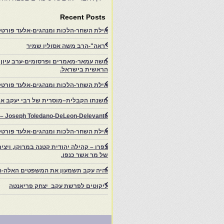
Recent Posts
אילת השחר-הלכות ומנהגים-אלעד פורטל-
"ראה"-הרב משה אסולין שמיר
משה עמאר-מאמרים ופרסומים-ערב עיון ב
הראשית בישראל.
אילת השחר-הלכות ומנהגים-אלעד פורטל
משנתו הקבלית–מוסרית של רבי יעקב איפ
rs – Joseph Toledano-DeLeon-Delevante.
אילת השחר-הלכות ומנהגים-אלעד פורטל
של מר אשר כנפו.
והיה עקב תשמעון את המשפטים האלה-ה
ליקוטים לפרשת עקב יצחק פריאנטה