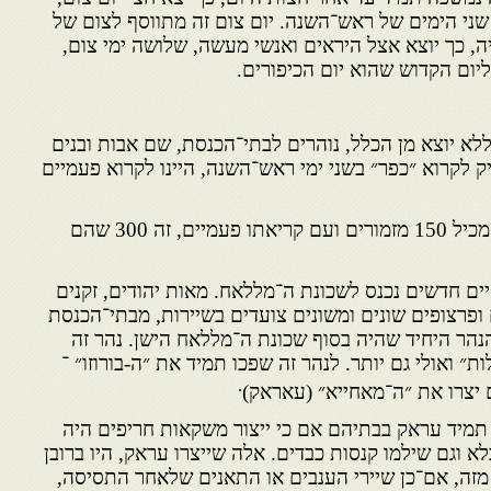
שני הימים של ראש־השנה. יום צום זה מתווסף לצום של
, כך יוצא אצל היראים ואנשי מעשה, שלושה ימי צום,
 ליום הקדוש שהוא יום הכיפורים.
לא יוצא מן הכלל, נוהרים לבתי־הכנסת, שם אבות ובנים
 לקרוא ״כפר״ בשני ימי ראש־השנה, היינו לקרוא פעמיים
: ספר התהלים מכיל 150 מזמורים ועם קריאתו פעמיים, זה 300 שהם
ים חדשים נכנס לשכונת ה־מללאח. מאות יהודים, זקנים
ם ופרצופים שונים ומשונים צועדים בשיירות, מבתי־הכנסת
נהר היחיד שהיה בסוף שכונת ה־מללאח הישן. נהר זה
״ ואולי גם יותר. לנהר זה שפכו תמיד את ״ה-בורוזו״ ־
.
 יצרו את ״ה־מאחייא״ (עאראק)
ו תמיד עראק בבתיהם אם כי ייצור משקאות חריפים היה
א וגם שילמו קנסות כבדים. אלה שייצרו עראק, היו ברובן
מזה, אם־כן שיירי הענבים או התאנים שלאחר התסיסה,