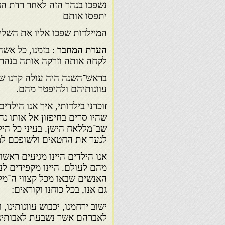
נשפכו בנהר הזה לאחר רדת ה
יתפסו אותם
המיילדות שפכו אליו את השליה
הערת המחבר
: בזמנו, כל אש
לקחה אותה וזרקה אותה בנהר 
בראש־השנה היה עולה קרנו של 
עוונותיהם ולהיפטר מה
זוכרני בילדותי, איך אנו הילד
שהיו סרים בחיפזון אל אותו נ
שב־מללאח הישן. בעיני כל היל
לנער את החטאים ולשופכם למ
אנו הילדים היינו מגיעים ראשו
מהם לעולם. היינו מקפידים לנ
האנשים שבאו מכל קצווי ה־מלל
גם אנו, בכל כוחנו וקוראים:
ישוב ירחמנו, יכבוש עוונותינ
לאברהם אשר נשבעת לאבותינו