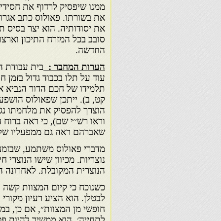
ממנו שיפסיק לרדוף את חסידיו
את בשורתו. פאולוס כתב אגרו
את יסודותיה. הוא יצר בסיס ת
סובב בכל המזרח התיכון וארצ
החדשה.
הערות המחבר :
בית עבודת ה
עוד על תלו בכבוד גדול בזמן ח
תלמידו של חכם הדור הנביא א
קט, ב). ייתכן שפאולוס הושפ
הוצרך להפסיק את מלחמתו נגד
וראו רש׳׳י שם), כי ראה ברוח
שאברהם ראה גם ממפעליו של 
מדברי פאולוס משתמע, שבזמנו
נוצריות. מכיוון שישו הנוצרי 
הנוצרית המקובלת. לאחרונה הת
כשנוכח כי קיום המצוות קשה 
לבטלן. הוא הציע רעיון מקורי
חופשי מן המצוות״, אם כן, במ
לתחייה׳, הוא ממשיך להיות פטו