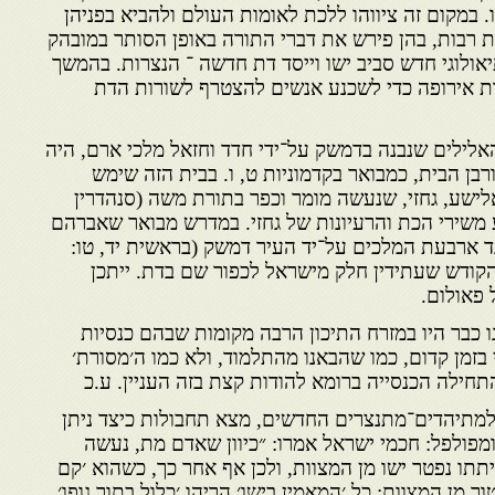
. במקום זה ציווהו ללכת לאומות העולם ולהביא בפניהן
ת רבות, בהן פירש את דברי התורה באופן הסותר במובהק
יאולוגי חדש סביב ישו וייסד דת חדשה ־ הנצרות. בהמשך
ות אירופה כדי לשכנע אנשים להצטרף לשורות הדת
אלילים שנבנה בדמשק על־ידי חדד וחזאל מלכי ארם, היה
ורבן הבית, כמבואר בקדמוניות ט, ו. בבית הזה שימש
לישע, גחזי, שנעשה מומר וכפר בתורת משה (סנהדרין
ע משירי הכת והרעיונות של גחזי. במדרש מבואר שאברהם
 ארבעת המלכים על־יד העיר דמשק (בראשית יד, טו:
 הקודש שעתידין חלק מישראל לכפור שם בדת. ייתכן
פאולום.
 כבר היו במזרח התיכון הרבה מקומות שבהם כנסיות
חי בזמן קדום, כמו שהבאנו מהתלמוד, ולא כמו ה׳מסורת׳
חילה הכנסייה ברומא להודות קצת בזה העניין. ע.כ
למתיהדים־מתנצרים החדשים, מצא תחבולות כיצד ניתן
 ומפולפל: חכמי ישראל אמרו: ״כיוון שאדם מת, נעשה
יתתו נפטר ישו מן המצוות, ולכן אף אחר כך, כשהוא ׳קם
ר מן המצוות; כל ׳המאמין בישו׳ הריהו ׳כלול בתוך גופו׳