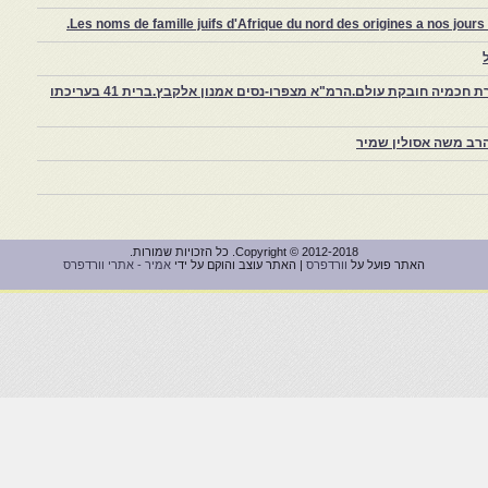
Les noms de famille juifs d'Afrique du nord des origines a nos jou
צפרו – קהילה יהודית קטנה במרוקו, ויצירת חכמיה חובקת עולם.הרמ"א מצפרו-נסים אמנון אלקבץ.ברית 41 בעריכתו
רב משה אסולין שמיר
Copyright © 2012-2018. כל הזכויות שמורות.
האתר פועל על
וורדפרס
| האתר עוצב והוקם על ידי
אמיר - אתרי וורדפרס