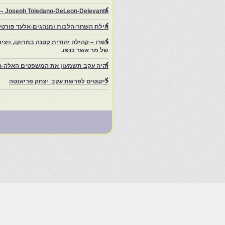
rs – Joseph Toledano-DeLeon-Delevante.
אילת השחר-הלכות ומנהגים-אלעד פורטל
של מר אשר כנפו.
והיה עקב תשמעון את המשפטים האלה-ה
ליקוטים לפרשת עקב יצחק פריאנטה