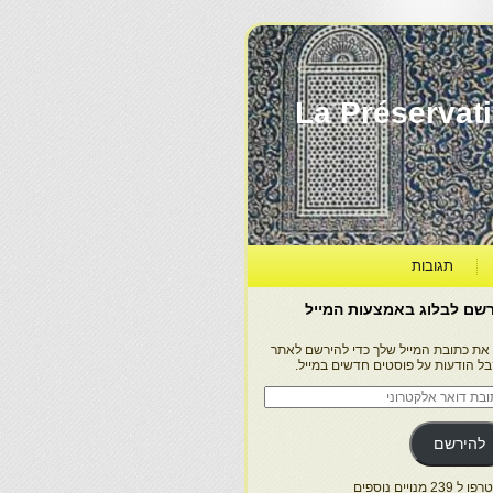
La Préservation, la Diff
תגובות
שם לבלוג באמצעות המייל
 את כתובת המייל שלך כדי להירשם לאתר
בל הודעות על פוסטים חדשים במייל.
בת
ר
טרוני
להירשם
 239 מנויים נוספים