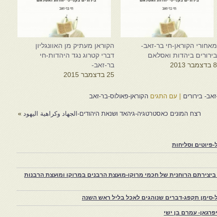
אחורי הקוראן-חי בר-זאב-
הקוראן מעתיק מן האוונגליון
ירורים ביהדות ואסלאם
דברי קטרוג נגד היהדות-חי
 בדצמבר 2013
בר-זאב-
25 בדצמבר 2015
אב- בירורים
|
עם התגים
הקוראן-פאולוס-בר-זאב
רצח המונים כאסטרטגיה-גיהאד ושנאת היהודים-الجهاد وكراهية اليهود
»
פיוטים וסליחות
יצירתם הרוחנית של חכמי מרוקו-מועצת הרבנים במרוקו ומועצת הרבנות
-סימן תקפג-דברים שנוהגים לאכל בליל ראש השנה
רגאן- עמרם בן ישי