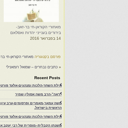
מאחורי הקוראן-חי בר-זאב-
מ
בירורים בענייני יהדות ואסלאם
ב
14 בפברואר 2016
8
פורסם בקטגוריה
מאחורי הקוראן-חי בר-ז
«
כתבים נבחרים – שמואל רומאנילי
Recent Posts
אילת השחר-הלכות ומנהגים-אלעד פורטל-
"ראה"-הרב משה אסולין שמיר
משה עמאר-מאמרים ופרסומים-ערב עיון ב
הראשית בישראל.
אילת השחר-הלכות ומנהגים-אלעד פורטל
משנתו הקבלית–מוסרית של רבי יעקב איפ