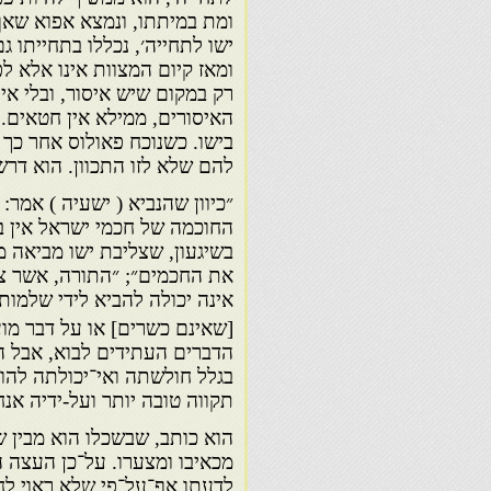
ומת במיתתו, ונמצא אפוא שאף 
ישו לתחייה׳, נכללו בתחייתו גם
ומאז קיום המצוות אינו אלא ל
רק במקום שיש איסור, ובלי איס
האיסורים, ממילא אין חטאים. 
בישו. כשנוכח פאולוס אחר כך 
להם שלא לזו התכוון. הוא דר
״כיוון שהנביא ( ישעיה ) אמר:
החוכמה של חכמי ישראל אין ב
בשיגעון, שצליבת ישו מביאה 
את החכמים״; ״התורה, אשר צ
אינה יכולה להביא לידי שלמות
[שאינם כשרים] או על דבר מ
הדברים העתידים לבוא, אבל ה
בגלל חולשתה ואי־יכולתה להו
תקווה טובה יותר ועל-ידיה אנ
הוא כותב, שבשכלו הוא מבין ש
מכאיבו ומצערו. על־כן העצה 
לדעתו אף־על־פי שלא ראוי לחט