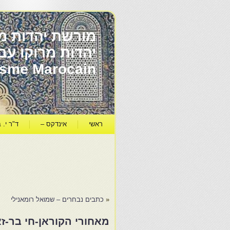
מורשת יהדות מר
ïsme Marocain
ראשי
אינדקס –
ד"ר י. ב
«
כתבים נבחרים – שמואל רומאנילי
מאחורי הקוראן-חי בר-ז