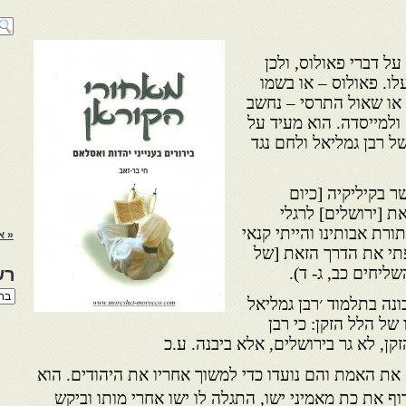
ל דברי פאולוס, ולכן
לו. פאולוס – או בשמו
או שאול התרסי – נחשב
ולמייסדה. הוא מעיד על
 רבן גמליאל ולחם נגד
ר בקיליקיה [כיום
ת [ירושלים] לרגלי
ורת אבותינו והייתי קנאי
« א
פתי את הדרך הזאת [של
ליחים כב, ג- ד).
רש
רשי
נה בתלמוד ׳רבן גמליאל
הנו
של הלל הזקן: כי רבן
באת
זקן, לא גר בירושלים, אלא ביבנה. ע.כ
את האמת והם נועדו כדי למשוך אחריו את היהודים. הוא
ף את כת מאמיני ישו, התגלה לו ישו אחרי מותו וביקש