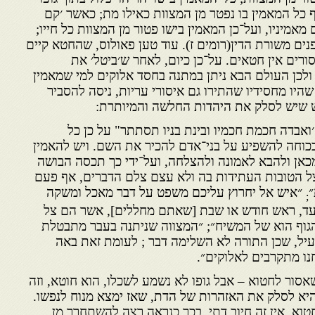
כל המאמין בו נפטר מן המצוות כאילו מת; כאשר ׳קם
 מאמיניו, ועל־כן המאמין בישו פטור מן המצוות כל חייו;
פנים משורת הדין(רומים ז). עוד טען פאולוס, שהחטא קיים
ורים אין חטאים. על־כן כיום, לאחר ש׳ביטל׳ את
ולכן העולם הבא ניתן במתנה בחסד אלוקים למי שמאמין
שהיו מחסידיו שהתירו גם איסורי עריות, ניסה להסביר
ש שיש לסלק את היהדות החלשה והמיותרת:
 ׳ואבדה חכמת חכמיו ובינת בניו תסתתר" על כן כל
כוחה להשפיע על בני־אדם להכיר את השם. ויש להאמין
מכאן ולהבא לאמונה ולהצלחה, ועל־ידי כך תכסה הבושה
ל הטובות העתידות בה ולא עצם צלם הדברים, אף פעם
״
״איש אל יחרוץ עליכם משפט על דבר מאכל ומשקה
;
ועד, ראש חודש או שבת [שאתם מחללים], אשר הם צל
גוף הוא של המשיח״; ״המצווה שניתנה בעבר מתבטלת
עיל, שכן התורה לא השלימה דבר ; לעומת זאת באה
חנו מתקרבים לאלוקים״.
אסור לחטוא – אבל גופו לא נשמע לשכלו, הוא חוטא, וזה
היא לסלק את האזהרות של הדת, שאז ימצא מנוח לנפשו.
וא, אין זה חיוב דתי. בכך כנראה רצה להשתחרר מן