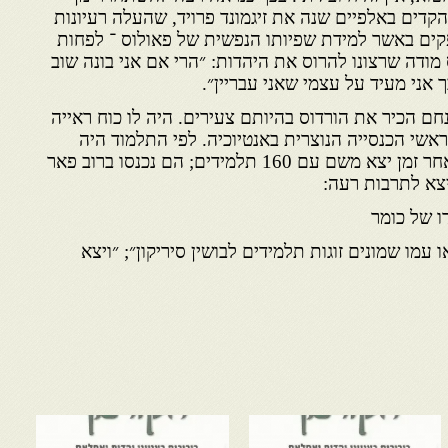
הקדים באלפיים שנה את זיגמונד פרויד, שהעלה רעיונות
קים באשר למידת שפיותו הנפשית של פאולוס ־ לפחות
 מודה שרצונו להרוס את היהדות: ״הרי אם אני בונה שוב
אני מעיד על עצמי שאני עבריין״.
 הכיר את הורדוס בהיותם צעירים. היה לו כוח ראייה
אשי הכנסייה הנוצרית באנטיוכיה. לפי התלמוד היה
מנחם אב בית דין בירושלים, ואחר זמן יצא משם עם 160 תלמידים; הם נכנסו ברוב פאר
יצא לתרבות רעה:
ו של כומר
עמו שמונים זוגות תלמידים לבושין סיריקון״; ״ויצא