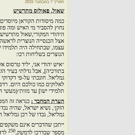
תאריך
7 בנובמבר 2015
שאול, פאולוס מתרשיש
כמה מיסודות הקוראן מיוסדים ע
נחוץ להסביר מי האיש ומה פוע
היהודי המקורי,שאול מתרשיש 
אצל הכנסייה הנוצרית לראשה 
עצמו, שבתחילה היה תלמידו של
הנוצרים בשליחות רבו:
״איש יהודי אני, יליד טרסוס אש
בתורכיה], אבל גדלתי בעיר הזא
גמליאל. חונכתי על-פי דקדוקי ת
לאלוקים כמו כולכם היום. רד
תלמידי ישו] עד מוות״(מעשי הש
הערת המחבר :
כנראה זה המכו
הזקן׳, נשיא ישראל, שהיה נכדו 
גמליאל, נכדו של רבן גמליאל ה
ייתכן שהדברים אינם משקפים 
250
מספר שבדרכו לדמשק,
לרדו