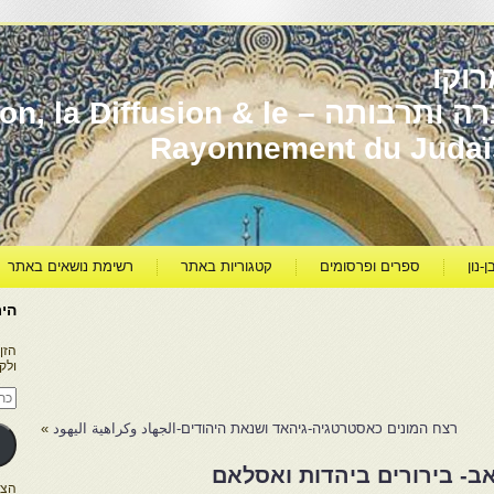
וקו
יהדות מרוקו עברה ותרבותה – usion & le
Rayonnement du Juda
ן-נון
ספרים ופרסומים
קטגוריות באתר
רשימת נושאים באתר
היר
הזן
ולק
כתו
דוא
אלק
רצח המונים כאסטרטגיה-גיהאד ושנאת היהודים-الجهاد وكراهية اليهود
»
אב- בירורים ביהדות ואסלאם
הצטרפו ל