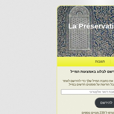
La Préservation, la Diff
תגובות
שם לבלוג באמצעות המייל
 את כתובת המייל שלך כדי להירשם לאתר
בל הודעות על פוסטים חדשים במייל.
בת
ר
טרוני
להירשם
 239 מנויים נוספים