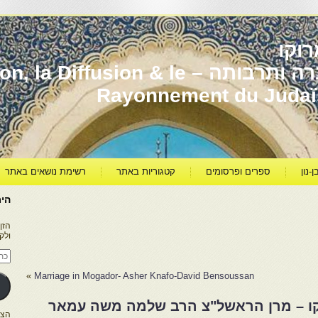
וקו
יהדות מרוקו עברה ותרבותה – usion & le
Rayonnement du Juda
ן-נון
ספרים ופרסומים
קטגוריות באתר
רשימת נושאים באתר
היר
הזן
ולק
כתו
דוא
אלק
»
Marriage in Mogador- Asher Knafo-David Bensoussan
וקו – מרן הראשל"צ הרב שלמה משה עמאר
הצטרפו ל