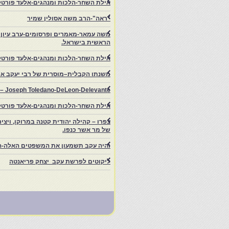
אילת השחר-הלכות ומנהגים-אלעד פורטל-
"ראה"-הרב משה אסולין שמיר
משה עמאר-מאמרים ופרסומים-ערב עיון ב
הראשית בישראל.
אילת השחר-הלכות ומנהגים-אלעד פורטל
משנתו הקבלית–מוסרית של רבי יעקב איפ
rs – Joseph Toledano-DeLeon-Delevante.
אילת השחר-הלכות ומנהגים-אלעד פורטל
של מר אשר כנפו.
והיה עקב תשמעון את המשפטים האלה-ה
ליקוטים לפרשת עקב יצחק פריאנטה