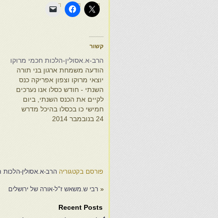
קשור
הרב-א.אסולין-הלכות חכמי מרוקו
הודעה משמחת ארגון בני תורה
יוצאי מרוקו וצפון אפריקה כנס
השנתי - חודש כסלו אנו נערכים
לקיים את הכנס השנתי, ביום
חמישי כו בכסלו בהיכל מדרש
24 בנובמבר 2014
"דרכי דוד" רחוב תחכמוני 2 בעיר
ק
ירושלים ת"ו, בשעה 19:45
ו
בהשתתפות עשרות רבני העדה,
ב
ראשי ישיבות, רבני ערים, אב"ד
2
ודינים, רבני הקהלות. הראשון…
פורסם בקטגוריה
הרב-א.אסולין-הלכות ח
«
רבי ש.משאש ז"ל-אורה של ירושלים
Recent Posts