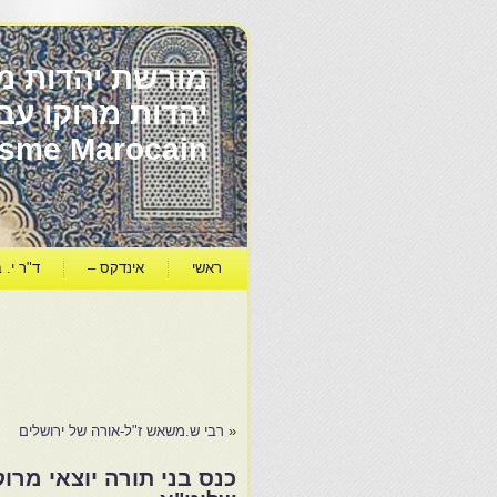
מורשת יהדות מר
ïsme Marocain
ראשי
אינדקס –
ד"ר י. ב
«
רבי ש.משאש ז"ל-אורה של ירושלים
כנס בני תורה יוצאי מר