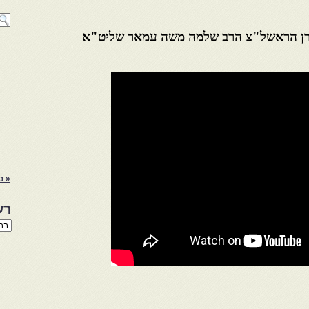
– מרן הראשל"צ הרב שלמה משה עמאר שליט"א
« נ
רש
רשי
הנו
באת