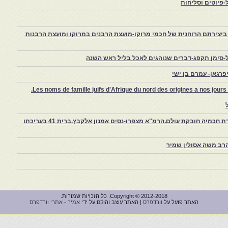
פיוטים וסליחות
יצירתם הרוחנית של חכמי מרוקו-מועצת הרבנים במרוקו ומועצת הרבנות
-סימן תקפג-דברים שנוהגים לאכל בליל ראש השנה
רגאן- עמרם בן ישי
Les noms de famille juifs d'Afrique du nord des origines a nos jou
צפרו – קהילה יהודית קטנה במרוקו, ויצירת חכמיה חובקת עולם.הרמ"א מצפרו-נסים אמנון אלקבץ.ברית 41 בעריכתו
רב משה אסולין שמיר
Copyright © 2012-2018. כל הזכויות שמורות.
האתר פועל על
וורדפרס
| האתר עוצב והוקם על ידי
אמיר - אתרי וורדפרס