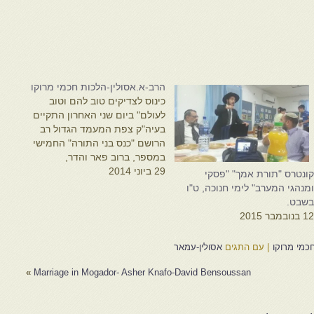
הרב-א.אסולין-הלכות חכמי מרוקו
כינוס לצדיקים טוב להם וטוב
לעולם" ביום שני האחרון התקיים
בעיה"ק צפת המעמד הגדול רב
הרושם "כנס בני התורה" החמישי
במספר, ברוב פאר והדר,
29 ביוני 2014
בהשתתפות רבנים ואישי ציבור
ונטרס "תורת אמך" "פסקי
מכל אזור הגליל והסביבה, אשר
מנהגי המערב" לימי חנוכה, ט"ו
ביניהם נמנו הגאון הגדול רבי
שבט.
שלום לוי שליט"א רב ואב"ד ומרא
1 בנובמבר 2015
דאתרא קריית שמונה, הגאון רבי
אליעזר…
כמי מרוקו
|
עם התגים
אסולין-עמאר
»
Marriage in Mogador- Asher Knafo-David Bensoussan