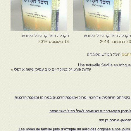
קבלה במרוקו-היכל הקודש
הקבלה במרוקו-היכל הקודש
2 בנובמבר 2014
14 באוגוסט 2016
תגים
היכל-הקודש-מקובלים
יהדות פורטוגל במוקד-יום טוב עסיס ומשה אורפלי
»
יצירתם הרוחנית של חכמי מרוקו-מועצת הרבנים במרוקו ומועצת הרבנות
-סימן תקפג-דברים שנוהגים לאכל בליל ראש השנה
רגאן- עמרם בן ישי
Les noms de famille juifs d'Afrique du nord des origines a nos jou