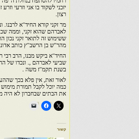
רחמיו להסתפח בנחלת ה' פה עי
יזכני לשקוד בו אני וזרעי וזרע 
רצון.
מר זקני קורא החיד"א לרבנו. ו
לאברהם שהוא זקני, וממה שכתב
ששימוש זה לתואר זקני נכון ה
מהר"ש בן הרשב"ץ כותב אדוני 
החיד"א ביקש מבנו, הרב רבי ר
שביעי לאברהם ,. ונכדו של החי
בשנת תקמ"ז משה .
לאור זאת, אין פלא בכך שההער
כמה יוכל לקבל תמורת מימוש 
את הבתים שבחברון לא היה מוכ
קשור