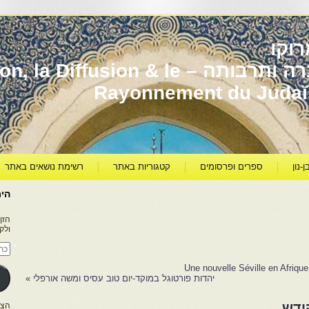
וקו
יהדות מרוקו עברה ותרבותה – usion & le
Rayonnement du Juda
ן-נון
ספרים ופרסומים
קטגוריות באתר
רשימת נושאים באתר
היר
הזן
ולק
כתו
דוא
אלק
יהדות פורטוגל במוקד-יום טוב עסיס ומשה אורפלי
»
ודש
הצטרפו ל