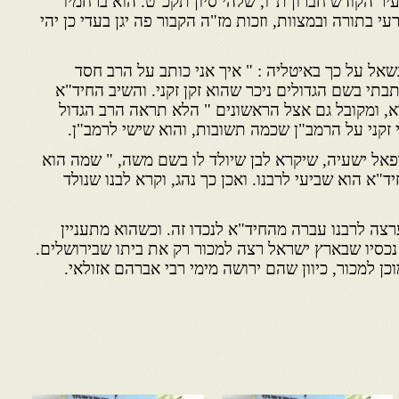
ר הקודש חברון ת"ו, שלהי סיון תקכ"ט. הוא ברחמיו
זרעי בתורה ובמצוות, וזכות מז"ה הקבור פה יגן בעדי כן יהי
נשאל על כך באיטליה : " איך אני כותב על הרב חסד
תי בשם הגדולים ניכר שהוא זקן זקני. והשיב החיד"א
וא, ומקובל גם אצל הראשונים " הלא תראה הרב הגדול
זקני על הרמב"ן שכמה תשובות, והוא שישי לרמב"ן.
פאל ישעיה, שיקרא לבן שיולד לו בשם משה, " שמה הוא
ד"א הוא שביעי לרבנו. ואכן כך נהג, וקרא לבנו שנולד
צה לרבנו עברה מהחיד"א לנכדו זה. וכשהוא מתעניין
נכסיו שבארץ ישראל רצה למכור רק את ביתו שבירושלים.
ן למכור, כיוון שהם ירושה מימי רבי אברהם אזולאי.