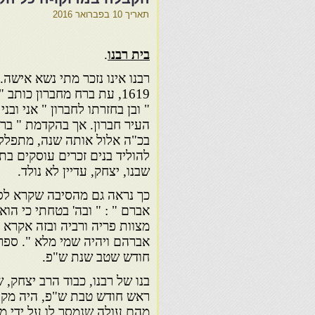
תאריך
10 בפברואר 2016
בית רבנו
.
רבנו אינו נזכר מתי נשא אישה
1619, עת ברח מחברון כותב 
" ובן בחזרתו לחברון " אני ובני
העיר חברון. אך בהקדמת " בר
בכ"ה אלול אותה שנה, מתפלל ר
להוליד בנים זכרים עוסקים בת
שבנו, יצחק, עדיין לא נולד.
כך נראה גם מהסיבה שקרא לספ
אברם " : " ובה' בטחתי כי הוא י
מצוות פריה ורביה ובזה אקרא 
אברהם ויהיה שמי מלא ". ספר
חודש שטב שנת ש"פ.
בנו של רבנו, כבוד הרב יצחק, 
ראש חודש טבת ש"פ, היה מקובל
מהם עולה שנמסר לו על ידי מ