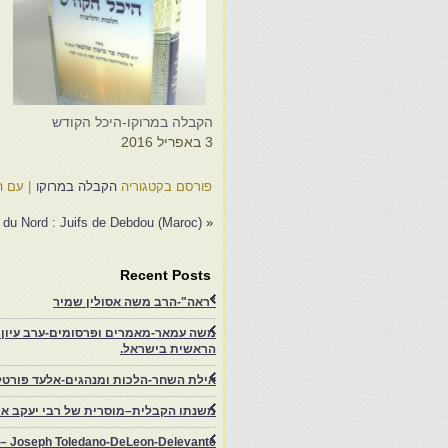
הקבלה במרוקו-היכל הקודש
ה
3 באפריל 2016
3
פורסם בקטגוריה
הקבלה במרוקו
|
עם ה
(Une nouvelle Séville en Afrique du Nord : Juifs de Debdou (Maroc
«
Recent Posts
"ראה"-הרב משה אסולין שמיר
משה עמאר-מאמרים ופרסומים-ערב עיון ב
הראשית בישראל.
אילת השחר-הלכות ומנהגים-אלעד פורטל
משנתו הקבלית–מוסרית של רבי יעקב איפ
rs – Joseph Toledano-DeLeon-Delevante.