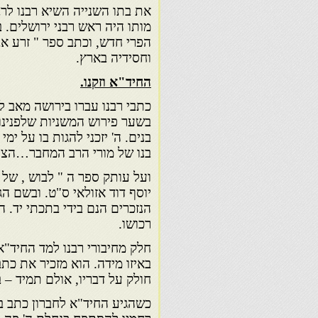
את בתו השנייה השיא רבנו לרב
מותו היה ראש רבני ירושלים. ב
הפרי חדש, וכתב ספר " זרע א
וחסידיה בארץ.
החיד"א וזקנו.
כתבי רבנו עברו בירושה מאב לבן
בשער פירוש המשניות שלפנינו :
בנים. ה' יזכני להגות בו על י
בנו של מורי הרב המחבר…הצעי
ועל עותק ספר ה " לבוש , של 
יוסף דוד אזולאי ס"ט. ובשם הג
הנזכרים הנם בידי בתכתי יד. 
רכושו.
חלק מחיבורי רבנו למד החיד"א
באיזו מידה. הוא מזכיר את כת
חולק על דבריו, אולם תמיד – ב
כשהגיע החיד"א לחברון כתב בר