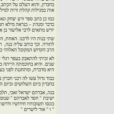
בחברון, והוא העלם על הכתב. 
אות במגילות קהלת ורות למילה
כמו כן כתב ספר זרע יצחק ונא
כדבר ומנהיג – כנראה מילא תפ
יורש מתאים לרבי אליעזר בן א
שתי בנות היו לרבנו. האחת, חנ
לתורה. וכך כותב עליה בנה, ר
הרב הקדוש המקובל האלוהי כב
לא זכיתי להתאבק בעפר רגלי ה
שנים. והיא בחוכמתה הייתה מ
היא מדברת, ומתחננת לפני בע
כבוד גדול עשו לה רבני חברון
בחברון ביום השלושים וביום 
בנה, אברהם ישראל זאבי, תלמ
ישיבת " חסד לאברהם " שנוסד
כונסו תשובותיו חידושיו ודרשו
" ו " אור לישרים "