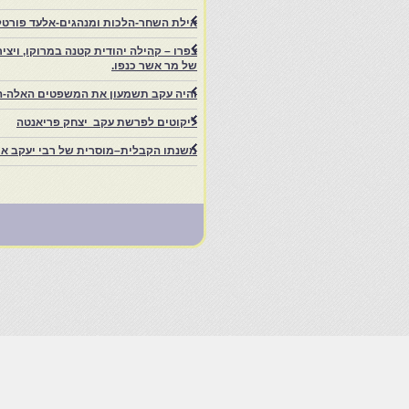
אילת השחר-הלכות ומנהגים-אלעד פורטל
של מר אשר כנפו.
והיה עקב תשמעון את המשפטים האלה-ה
ליקוטים לפרשת עקב יצחק פריאנטה
משנתו הקבלית–מוסרית של רבי יעקב איפ