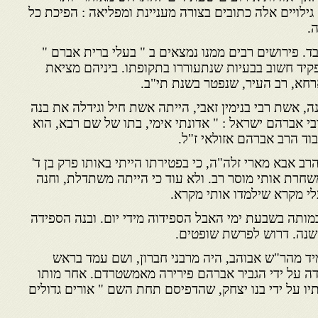
גילויים אלה כתובים בצורה מעניינת ומפליאה : הפיכת כל
.
בד. פירושים רבים ממנו נמצאים ב " בעלי ברית אברם "
קיד חשוב בבעיות שנתעוררו בתקופתו. ביניהם מציאת
רחא, רב העיר, שנפטר בשנת תי"ב.
ה, אשת רבי בנימין זאבי, הייתה אשת חיל וגידלה את בנה
בי אברהם ישראל : " אדונתי אימי, בתו של שם רבא, הוא
וד הרב אברהם אזולאי ז"ל.
רב אבא מארי זלה"ה, כי בפטירתו הייתי באותו פרק בן ד'
שחרת אותי מוסר רב. ולא עוד כי הייתה משתדלת, וחנה
לי מקרא שילמדו אותי מקרא.
 במותה בשבעת ימי האבל הספידוה מידי יום. ובנה הספידה
השנה. דרוש לפרשת שופטים.
יד מהר"ש אבוהב, היה מרבני חברון, ושם עמד בראש
ה על ידי הגביר אברהם פירירה מאמשטרדם. אחר מותו
תיו על ידי בנו יצחק, שהדפיסם תחת השם " אורים גדולים