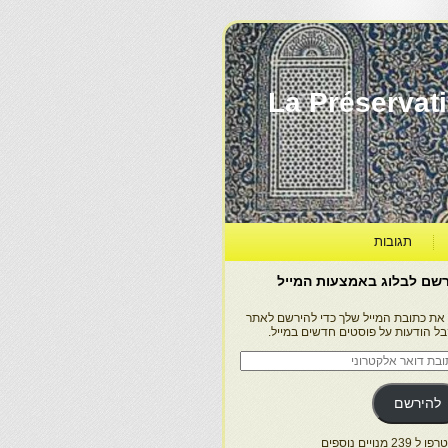
La Préservation, la Diff
תגובות
שם לבלוג באמצעות המייל
 את כתובת המייל שלך כדי להירשם לאתר
בל הודעות על פוסטים חדשים במייל.
בת
ר
טרוני
להירשם
 239 מנויים נוספים