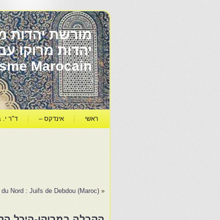
מורשת יהדות מר
ïsme Marocain
ראשי
אינדקס –
ד"ר י. ב
(Une nouvelle Séville en Afrique du Nord : Juifs de Debdou (Maroc
«
הקבלה במרוקו-היכל הק