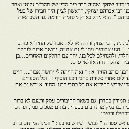
י דויד יצחקי, שהיה חבר בית הדין של מהר"ם גלנטי ואחר
נו רבי אברהם יצחקי, הראשון לציון היה חבירו של בעל
ברהם ". הוא ניהל בארץ מלחמת חורמה נגד השבתאות
. נינו, רבי יצחק זרחיה אזולאי, אביו של החיד"א כותב
 " חנני אלוהים ויתן לי גם את זה, ירושת אבות לנחלת
מי חלדי, ולהנחילם לכל בני, יחד עם החלקים האחרים…בן
ר יצחק זרחיה אזולאי ס"ט.
רבנו כותב החיד"א : " זאת הייתה לי ירושת אבות… חיים
דולים אחרי סקירת כתבי רבנו הוסיף : " וכל הספרים
הרי שירש החיד"א את כל כתבי רבנו. החיד"א ירש גם את
 תמידין כסדרן. גם בשאר החיבורים עסק ורמנם לא ברור
בי רבנו במקומות רבים בספריו. עתים מסכים עמו, ועתים
דחילו ורחימו.
אש ספר ה " לבוש " שירש מרבנו : " וזכינו המרחם ברוב