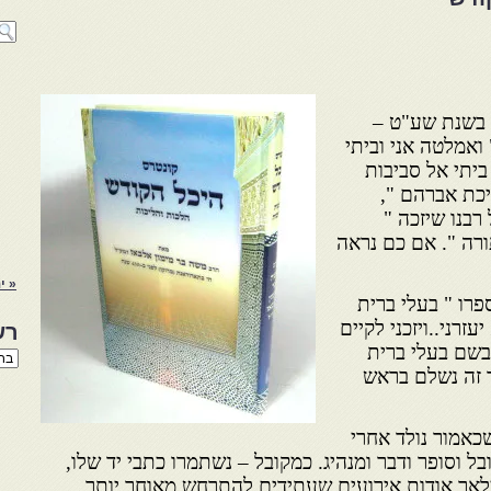
. בשנת שע"ט –
" ואמלטה אני וביתי
 ביתי אל סביבות
יכת אברהם ",
בנו שיזכה "
ורה ". אם כם נראה
« ינ
רו " בעלי ברית
עזרני..ויזכני לקיים
רש
בשם בעלי ברית
רשי
הנו
 זה נשלם בראש
באת
שכאמור נולד אחרי
 וסופר ודבר ומנהיג. כמקובל – נשתמרו כתבי יד שלו,
לאך אודות אירועים שעתידים להתרחש מאוחר יותר