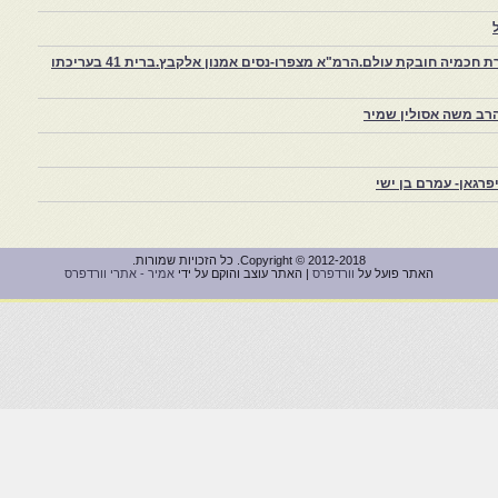
צפרו – קהילה יהודית קטנה במרוקו, ויצירת חכמיה חובקת עולם.הרמ"א מצפרו-נסים אמנון אלקבץ.ברית 41 בעריכתו
רב משה אסולין שמיר
רגאן- עמרם בן ישי
Copyright © 2012-2018. כל הזכויות שמורות.
האתר פועל על
וורדפרס
| האתר עוצב והוקם על ידי
אמיר - אתרי וורדפרס