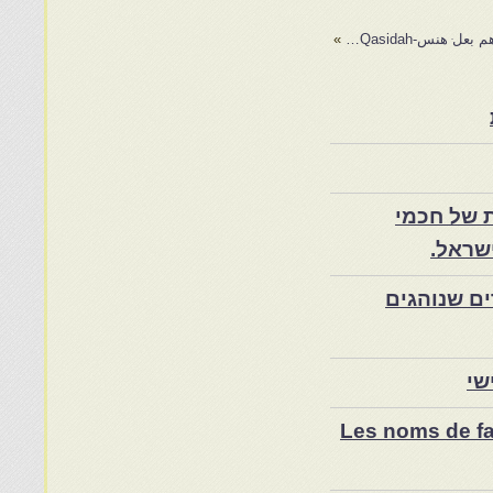
 هنس-Qasidah…
»
 של חכמי
שראל.
ם שנוהגים
שי
Les noms de fam