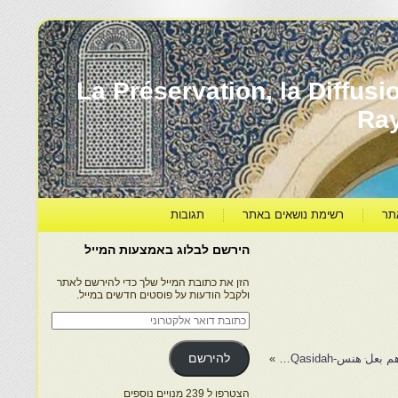
עברה ותרבותה – La Préservation, la Diffusion & le
Ra
תר
רשימת נושאים באתר
תגובות
הירשם לבלוג באמצעות המייל
הזן את כתובת המייל שלך כדי להירשם לאתר
ולקבל הודעות על פוסטים חדשים במייל.
כתובת
דואר
אלקטרוני
 هنس-Qasidah…
»
להירשם
הצטרפו ל 239 מנויים נוספים