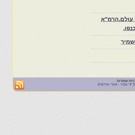
 עולם.הרמ"א
שמיר
 ידי
אמיר - אתרי וורדפרס