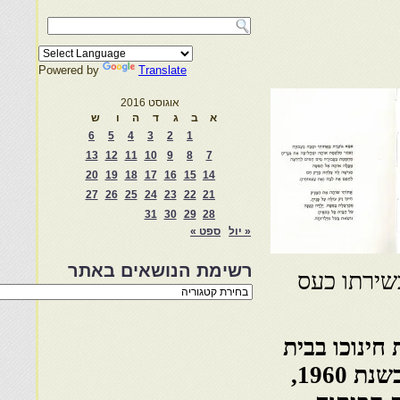
Powered by
Translate
אוגוסט 2016
א
ב
ג
ד
ה
ו
ש
6
5
4
3
2
1
13
12
11
10
9
8
7
20
19
18
17
16
15
14
27
26
25
24
23
22
21
31
30
29
28
« יול
ספט »
רשימת הנושאים באתר
בשירתו כעס
רשימת
הנושאים
באתר
וקו. קיבל את חינוכו בבית
הספר היהודי ״אם הבנים״ בקזבלנקה. בגיל 12, בשנת 1960,