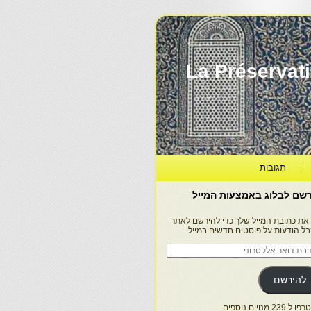
La Préservation, la Diff
תגובות
שם לבלוג באמצעות המייל
 את כתובת המייל שלך כדי להירשם לאתר
בל הודעות על פוסטים חדשים במייל.
בת
ר
טרוני
להירשם
 239 מנויים נוספים