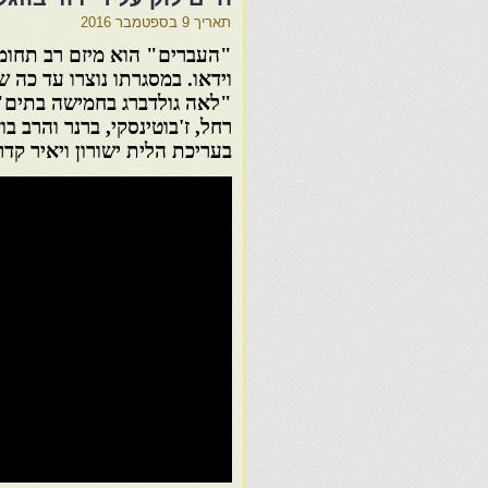
תאריך
9 בספטמבר 2016
"העברים" הוא מיזם רב תחומי
וידאו. במסגרתו נוצרו עד כה 
"לאה גולדברג בחמישה בתים",
רחל, ז'בוטינסקי, ברנר והרב בו
בעריכת הלית ישורון ויאיר קדר