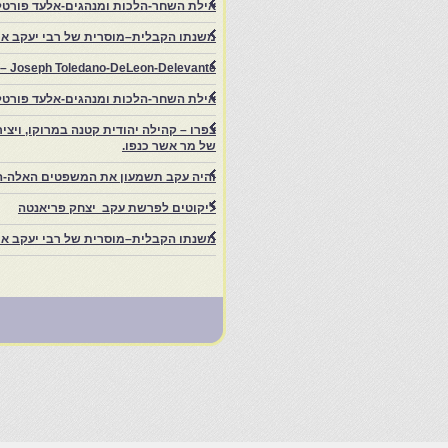
אילת השחר-הלכות ומנהגים-אלעד פורטל
משנתו הקבלית–מוסרית של רבי יעקב איפ
rs – Joseph Toledano-DeLeon-Delevante.
אילת השחר-הלכות ומנהגים-אלעד פורטל
של מר אשר כנפו.
והיה עקב תשמעון את המשפטים האלה-ה
ליקוטים לפרשת עקב יצחק פריאנטה
משנתו הקבלית–מוסרית של רבי יעקב איפ