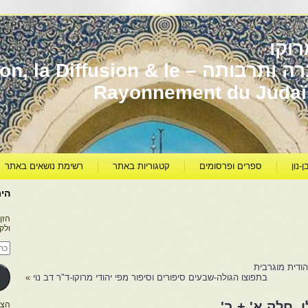
וקו
יהדות מרוקו עברה ותרבותה – usion & le
Rayonnement du Juda
ן-נון
ספרים ופרסומים
קטגוריות באתר
רשימת נושאים באתר
היר
הזן
ולק
כתו
דוא
אלק
ודית מוגרבית
בתפוצו הגולה-שבעים סיפורים וסיפור מפי יהודי מרוקו-ד"ר דב נוי
»
ו. חלק א' + ב'
הצטרפו ל