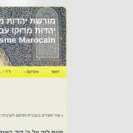
מורשת יהדות מר
ïsme Marocain
ראשי
אינדקס –
ד"ר י. ב
«
שיר השירים בעברית ותרגום לערבית יה
חיים לוק על ר' דוד בוזגל