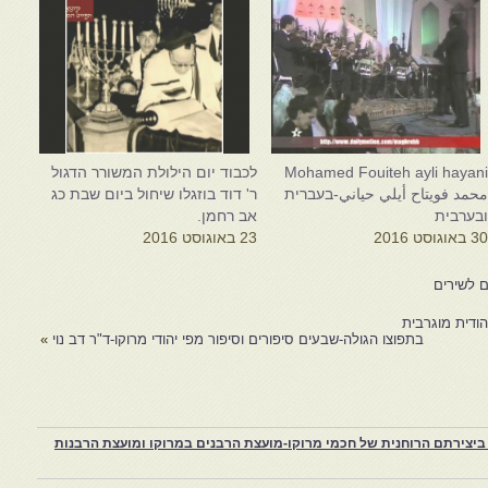
Mohamed Fouiteh ayli hayan
לכבוד יום הילולת המשורר הדגול
حمد فويتاح أيلي حياني-בעברית
ר' דוד בוזגלו שיחול ביום שבת כג
בערבית
אב רחמן.
3 באוגוסט 2016
23 באוגוסט 2016
ם לשירים
ודית מוגרבית
בתפוצו הגולה-שבעים סיפורים וסיפור מפי יהודי מרוקו-ד"ר דב נוי
»
יצירתם הרוחנית של חכמי מרוקו-מועצת הרבנים במרוקו ומועצת הרבנות