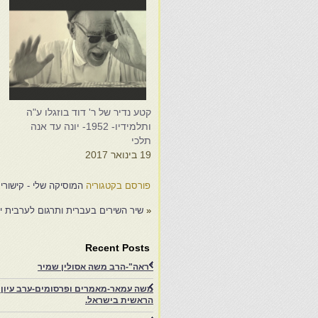
קטע נדיר של ר' דוד בוזגלו ע"ה
i
ותלמידיו- 1952- יונה עד אנה
م
תלכי
ו
19 בינואר 2017
0
פורסם בקטגוריה
המוסיקה שלי - קישורי
«
שיר השירים בעברית ותרגום לערבית יה
Recent Posts
"ראה"-הרב משה אסולין שמיר
משה עמאר-מאמרים ופרסומים-ערב עיון ב
הראשית בישראל.