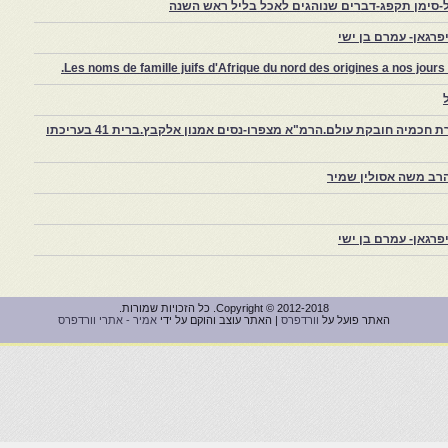
-סימן תקפג-דברים שנוהגים לאכל בליל ראש השנה
רגאן- עמרם בן ישי
Les noms de famille juifs d'Afrique du nord des origines a nos jou
צפרו – קהילה יהודית קטנה במרוקו, ויצירת חכמיה חובקת עולם.הרמ"א מצפרו-נסים אמנון אלקבץ.ברית 41 בעריכתו
רב משה אסולין שמיר
רגאן- עמרם בן ישי
Copyright © 2012-2018. כל הזכויות שמורות.
האתר פועל על
וורדפרס
| האתר עוצב והוקם על ידי
אמיר - אתרי וורדפרס