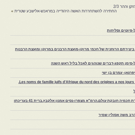
ן וההר 2/3
החתירה להשתחררות האשה היהודייה במראכש-אלישבע שטרית
»
פיוטים וסליחות
יצירתם הרוחנית של חכמי מרוקו-מועצת הרבנים במרוקו ומועצת הרבנות
-סימן תקפג-דברים שנוהגים לאכל בליל ראש השנה
רגאן- עמרם בן ישי
Les noms de famille juifs d'Afrique du nord des origines a nos jou
צפרו – קהילה יהודית קטנה במרוקו, ויצירת חכמיה חובקת עולם.הרמ"א מצפרו-נסים אמנון אלקבץ.ברית 41 בעריכתו
רב משה אסולין שמיר