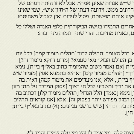
 ש״יש אגדות שאינן אמת״. אבל לא זו היתה דעתם של
ונים ממש. וידועה דעתו של ה״חזון איש״, שמי שאינו
פקיע אותם מפשוטם, פסול לעדות ואין לאכול משחיטתו.
 אחרים התמידו בגישה הביקורתית כלפי האגדה ושללו כל
 כאמת מחייבת. והרי שתי דוגמות מני רבות:
: ״כל האומר ׳תהילה לדוד׳[תהלים מזמור קמה] בכל יום
ן העולם הבא.״ מאי טעמא? [מדוע דווקא מזמור זה?]
״ת [אם נאמר משום שהמזמור כתוב באל״ף בי״ת], נימא
ך״ [תהלים מזמור קיט] דאתיא בתמניא אפין [מזמור שיש
 בי״ת], אלא [אנו מעדיפים את מזמור קמה] דאית בה
את ידיך ומשביע לכל חי רצון״ [פסוק המדבר על מתן מזון
] נימא [נאמר] הלל הגדול [תהלים מזמור קלז] דכתיב בה
ן המזון מפורש יותר בפסוק זה]. אלא [אנו קוראים תהלים
 ביה תרתי [שיש בו שני עניינים: (א) כתוב באל״ף בי״ת;
חי].
וה קלה, ומי אמר לו זה? ומי עלה שמים והגיד לו?