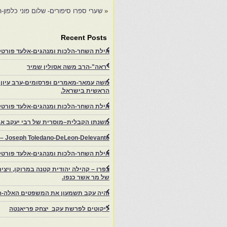
«
שערי ספרו סיפורים- שלום פוני כלפון-הזק
Recent Posts
אילת השחר-הלכות ומנהגים-אלעד פורטל-
"ראה"-הרב משה אסולין שמיר
משה עמאר-מאמרים ופרסומים-ערב עיון ב
הראשית בישראל.
אילת השחר-הלכות ומנהגים-אלעד פורטל
משנתו הקבלית–מוסרית של רבי יעקב איפ
rs – Joseph Toledano-DeLeon-Delevante.
אילת השחר-הלכות ומנהגים-אלעד פורטל
של מר אשר כנפו.
והיה עקב תשמעון את המשפטים האלה-ה
ליקוטים לפרשת עקב יצחק פריאנטה