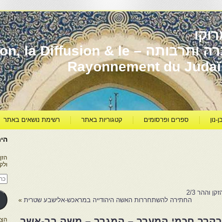
וקו
יהדות מרוקו עברה ותרבותה – usion & le
Rayonnement du Juda
ן-נון
ספרים ופרסומים
קטגוריות באתר
רשימת נושאים באתר
היר
הזן
ולק
כתו
דוא
אלק
ן וההר 2/3
החתירה להשתחררות האשה היהודייה במראכש-אלישבע שטרית
»
ת בקרב חכמי המערב – המגרב – משה בר-אשר
הצטרפו ל