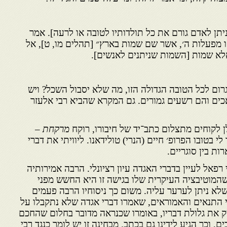
תן לאדם גורם את כל תולדותיו לטובה או לרעה]. אמר
ו מפעלות ה׳, אשר שם שמות בארץ״ [תהלים מו, ט], אל
לא שמות [השמות שניתנים לאנשים].
ום לכל הטובה הגדולה הזו, מה שלא יסבול השכל? ויש
ים והם רשעים גמורים. גם המקרא שהביא רבי אלעזר
לקוחים מתצלום כתב־יד של חיבורו, רוקח
מרקחת
–
 בטובו הפרופ׳ חיים (הנרי) טולידאנו. ליוויתי את דברי
ות בין סוגריים.
פאל לעיין בדברי האגדה עיון רציונלי. הרבה אמירותיה
 שהמוטיבציה העיקרית שלו בגישה זו היא החשש מפני
א ניתן לערער עליה. משום כך ניסוחיו הרבה פעמים
י התנאים והאמוראים, שאמרו דברי אגדה שלא נתקבלו על
 את גלולת דבריו, באומרו שכנראה מדובר בחלום שהחכם
, וכך הגיע לידינו גם בכתב. מבחינה זו יש לומר כנגד רבי