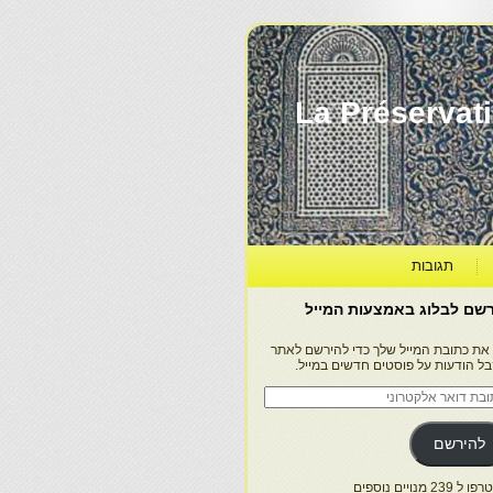
La Préservation, la Diff
תגובות
שם לבלוג באמצעות המייל
 את כתובת המייל שלך כדי להירשם לאתר
בל הודעות על פוסטים חדשים במייל.
בת
ר
טרוני
להירשם
 239 מנויים נוספים