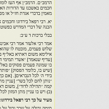
הרמב״ם. הרמב״ן אף העז לומר
חכמים באשכנז עד הדורות האחר
מאמין בדברי אגדת חז״ל או מ
יא. רבי רפאל בירדוגו וחכמים
הבנה של דברי המדרש כפשוטם,
בבלי ברכות ד ע״ב:
אמר רבי אלעזר אמר רבי אבינא
שלוש פעמים, מובטח לו שהוא ב
אילימא משום דאתיא באל״ף בי
[עדיף שנאמר] ״אשרי תמימי דר
בו שמונה פעמים פסוקים באל״ף
[שיש בו, כלומר הפסוק] ״פותח 
בידי ה׳ לכל הנבראים[. [אם כך
״נותן לחם לכל בשר״ [עניין מת
קמה ״תהילה לדוד״], משום דאית
(ב) ויש בו עניין מתן המזון לכל 
מעיר על כך רבי רפאל בירדוגו:
תימה גדולה על שכר גדול על מצ