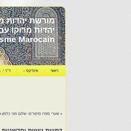
מורשת יהדות מר
ïsme Marocain
ראשי
אינדקס –
ד"ר י. ב
«
שערי ספרו סיפורים- שלום פוני כלפון-הזק
דמויות נועזות וחדשניו