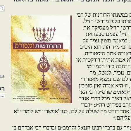
 במשנתו הרוחנית של רבי
דתו כלפי מדרשי חז״ל.
דרשי חז״ל מעסיקה את
 חז״ל עצמם טבעו את
. במאמר מצוין עמד על
פ׳ מ״ד הר. הוא היטיב
באגדה אמת היסטורית,
א אמת אתית־דידקטית או
הרחבה בידי חכמי ימי
ם. נזכיר, למשל, מה
« א
ולם שבו נמצא מאמר ר׳
זו היא אגדה ואין סומכין
רש
הגאונים
שרס״ג ורבי האי
רשי
ביאין ראיה מכל דברי אגדה
הנו
באת
ותב בפירוש רה״ג: ״דברי
ד דורש מה שעלה על לבו, כגון 'אפשר׳ ׳ויש לומר׳ ׳לא
עליהם.״
ה גם בדברי רבינו חננאל והרמב״ם ובדברי רבי אברהם בן