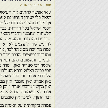
תאריך
5 בנובמבר 2016
י. אי אפשר לחתום את העיסוק
רפאל בלי שניתן דעתנו גם לעמ
אך נקדים ונעיר: הבנתם של מ
חכמי ישראל בכל הדורות. כבר
הלשונות ״גוזמא״ ו״דברי הבאי״
הדברים בהרחבה ובהעמקה הפרו
להדגיש שחז״ל עצמם לא ראו 
אמת מחייבת מסוג ההלכה, אל
אמנותית־פיוטית. הדבר נידון ב
הביניים, וראשונים להם הגאוני
שאמר רבי סעדיה גאון: ״סדר ע
יוסי בכ״ה באלול נברא העולם״, 
על דברי אגדה. וכן נזכר
באוצר 
גאון אמרו: ״אין סומכין ואין מ
ואין מקשין מדברי אגדה.״ וכן כ
אגדה לא כשמועה הם אלא כל אח
דבר התוך׳, לפיכך אין סומכים 
עמדה ביקורתית על האגדה מצוי