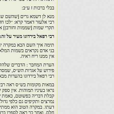
בבלי ברכות ז ע״ב:
מנא לן דשמא גרים [שהשם שני
רבי אלעזר דאמר קרא: ״לכו חז
תקרי שמות [שממות וחורבן] א
רבי רפאל בירדוגו מעיר על זה:
תימה איך השם הבא במקרה יגר
בני אדם נקראים בשמות המלאכ
אין ממנו ריח ראיה.
הערת המחבר : הדברים שלהלן 
פירוש
על אגרות הש״ס,
שמסר לי
רבי רפאל בירדוגו בהערות מבאר
במאות מקומות בש״ס ראה רבי ר
נראו בעיניו תמוהות. אין ספק
קבלת דבריה כפשוטם, כאמת של
נמרצים ותקיפים גם כלפי גדול
דעתו. במקרה הטוב הוא ממתיק
חלם, ואחר כך ראה לספרו ברבים