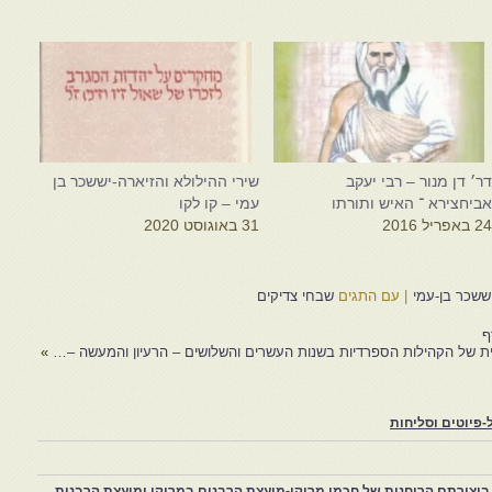
ר׳ דן מנור – רבי יעקב
שירי ההילולא והזיארה-יששכר בן
ביחצירא ־ האיש ותורתו
עמי – קו לקו
2 באפריל 2016
31 באוגוסט 2020
יששכר בן-עמי
|
עם התגים
שבחי צדיקים
ף
ת של הקהילות הספרדיות בשנות העשרים והשלושים – הרעיון והמעשה –…
»
פיוטים וסליחות
יצירתם הרוחנית של חכמי מרוקו-מועצת הרבנים במרוקו ומועצת הרבנות