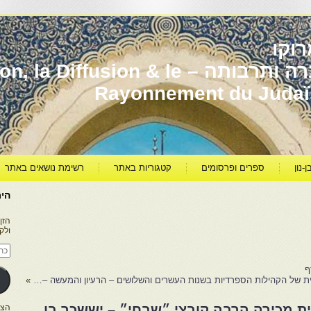
וקו
יהדות מרוקו עברה ותרבותה – usion & le
Rayonnement du Juda
ן-נון
ספרים ופרסומים
קטגוריות באתר
רשימת נושאים באתר
היר
הזן
ולק
כתו
דוא
אלק
ף
ת של הקהילות הספרדיות בשנות העשרים והשלושים – הרעיון והמעשה –…
»
ת מכירה הרבה קובצי ״שבחי״ – יששכר בן
הצטרפו ל