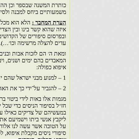
כותרת המשנה שבספר וכן הה
משמעותיים ביחס למבנה ולסי
הערת המחבר :
הלא הוא מכלוף
איזה שהוא קשר בינו ובין הצד
ובפרסום סיפורים של הקדושים
עדים להצלה מרשימה וכו׳…).
ומאת ה׳ הם לזכות אבות ובנים
המאבדים בהם ימים ושנים, ויב
איפוא כפולה:
1 – למנוע מבני ישראל שהם יעסקו בדברים לא חשובים, שלא שייכים לקודש;
2 – להגביר על־ידי כך את האהבה לה׳ ולהחזיק אותם קשורים אליו.
מגמות אלו באות לידי ביטוי ב
חז״ל בסיפור הניסים כדי שכל י
במעשיהם של צדיקים כאילו עו
ליקבץ אנשי ביתו וישמיעם את ד
על הטובה אשר עשה לנו אלוה
סיפורי ניסים מקבלת איפוא, לפ