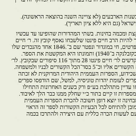
ת הארבעים (לא צויינה השנה בהוצאה הראשונה).
שראל (גם היא ללא ציון תאריך).
ת ומכמה בחינות. בשתי המהדורות שהופיעו עד עכשיו
היות הרב חיים פינטו שלשבחו נאסף קובץ זה. ר׳ חיים
פינטו שלא ידועים עליו הרבה פרטים, חי במוגדור ונפטר שם ב־.1846 אחד מהנכדים שלו
נקרא גם כן חיים פינטו (נפטר בקזבלנקה ב־1940) ותמונתו היא המקשטת את הספר.
בעיה נוספת היא שלמעשה מוקדשים לר׳ חיים פינטו 28 מתוך 116 סיפורים שבקובץ. לר׳
חיים פינטו הנכד יש 3 סיפורים הקשורים אליו וכ־5 בסד־הכל הקשורים לבניו ולמשפחה.
 שכידוע, הספרות העממית היהודית המרוקנית לא זכתה
רים לעומת יהדות טוניסיה, למשל, שם הודפסו ספרים
ו עדיין מתהלכת בע״פ ורק בשנים האחרונות התחילו
ספרות זו קיים בתור כ״י שחלק ממנו כבר הלך לאיבוד.
בחינה זו יוצא דופן חשובה להכרת הספרות העממית
מובן להתיחס לכל הבעיות הקשורות לספר זה הראוי
ם לעשות הכרה כללית עם היצירה ולהתרכז בכמה