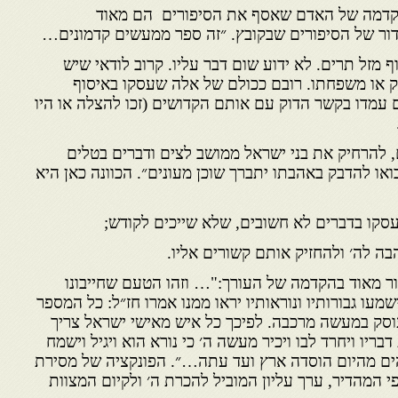
קדמה של האדם שאסף את הסיפורים הם מאוד
דור של הסיפורים שבקובץ. ״זה ספר ממעשים קדמונים…
 מזל תרים. לא ידוע שום דבר עליו. קרוב לודאי שיש
יק או משפחתו. רובם ככולם של אלה שעסקו באיסוף
 עמדו בקשר הדוק עם אותם הקדושים (זכו להצלה או היו
, להרחיק את בני ישראל ממושב לצים ודברים בטלים
ואו להדבק באהבתו יתברך שוכן מעונים״. הכוונה כאן היא
רור מאוד בהקדמה של העורך:"… וזהו הטעם שחייבונו
שמעו גבורותיו ונוראותיו יראו ממנו אמרו חז״ל: כל המספר
סק במעשה מרכבה. לפיכך כל איש מאישי ישראל צריך
בריו ויחרד לבו ויכיר מעשה ה׳ כי נורא הוא ויגיל וישמח
ים מהיום הוסדה ארץ ועד עתה…״. הפונקציה של מסירת
י המהדיר, ערך עליון המוביל להכרת ה׳ ולקיום המצוות