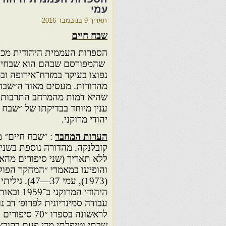
עמי
תאריך
9 בנובמבר 2016
שבח חיים
הספרות העממית היהודית מכיר
שהמפורסם שבהם הוא שבחי 
נפוצו בעיקר במזרח־אירופה וב
מהדורות. מעסים מאוד ה״שבחי
שהיא דמות מהמרחב התרבותי ה
ענין מיוחד בבדיקתו של ״שבח 
יהודי מרוקני.
הערות המחבר
: ״שבח חיים״ מ
קזבלנקה. מהדורה נוספת בשני 
ללא תאריך (שני סיפורים מהאו
והופיעו במאמרי ״המחקר הפולק
(1973), עמי 7
היהודי המרו
עבודה סמינריונית לפרופ׳ דב נו
שבתי וטיפלתי מדי פעם בקובץ 