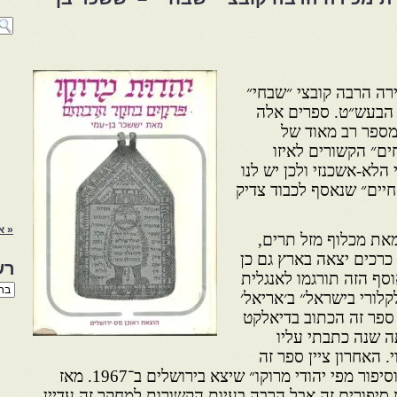
ה הרבה קובצי ״שבחי״
הבעש״ט. ספרים אלה
מספר רב מאוד של
ם״ הקשורים לאיזו
לא-אשכנזי ולכן יש לנו
חיים״ שנאסף לכבוד צדיק
« א
את מכלוף מזל תרים,
כרכים יצאה בארץ גם כן
רש
סף הזה תורגמו לאנגלית
רשי
לורי בישראל״ ב׳אריאל׳
הנו
באת
3—47). גיליתי ספר זה הכתוב בדיאלקט
קני ב־1959 ובאותה שנה כתבתי עליו
י. האחרון ציין ספר זה
לראשונה בספרו ״70 סיפורים וסיפור מפי יהודי מרוקו״ שיצא בירושלים ב־1967. מאז
סיפורים זה אבל הרבה בעיות הקשורות למחקר זה עדיין