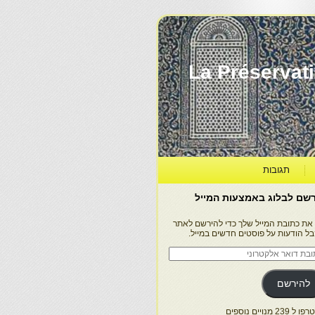
La Préservation, la Diff
תגובות
שם לבלוג באמצעות המייל
 את כתובת המייל שלך כדי להירשם לאתר
בל הודעות על פוסטים חדשים במייל.
בת
ר
טרוני
להירשם
 239 מנויים נוספים