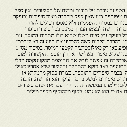
 השפעה ניכרת על תוכנם ומבנם של הסיפורים. אין ספק
 טיפוסיים כמו שאין ספק שהרבה מאוד סיפורים (בעיקר
 שגורים במסורת העממית ולא נאספו ויכולים להוות
ם זה הרשה לעצמו העורך כמעט בכל סיפור וסיפור
 בעיקר נתן סיום משלו שהוא כולו מתחום המוסר, עם
י. בהרבה מקרים קשה להכריע אם סיוע זה בא ל״סכם״
את הסיפור או שמא הסיפור מופיע כאן רק כאילוסטרציה לקטעי המוסר. בסיפור מס׳ 1
ני שליש סיפור ובשליש האחרון תוספת הקשורה למוסר
 שבמקרה זה אפשר לנתק את התוספת מהקונטקסט מבלי
דבר זה יורגש. בסיפור מס׳ 2 התוספת באה דוקא בהתחלה והסיפור שבא אחריו כאילו
 בכמה סיפורים התוספת, בצורת פסוק מהמקרא או
ר. יש סיפורים למשל בהם העיקר הוא הדרשה. הרבה
ים: ״למדנו ממעשה זה…״ יחד עם זאת ישנם סיפורים
אם כי הוא לא נמנע בסוף מלהוסיף מספר מילים