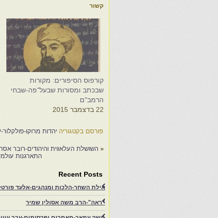
קשור
קורפוס הסיפורים: מקורות
ד
שבכתב ומסורות שבעל־פה-שבחי
א
הרמב"ם
4
22 בדצמבר 2015
פורסם בקטגוריה
יהדות מרוקו-פולקלור-
«
השושלת העלאווית והיהודים-רובר אסר
התארגנות עולמי
Recent Posts
אילת השחר-הלכות ומנהגים-אלעד פורטל-
"ראה"-הרב משה אסולין שמיר
משה עמאר-מאמרים ופרסומים-ערב עיון ב