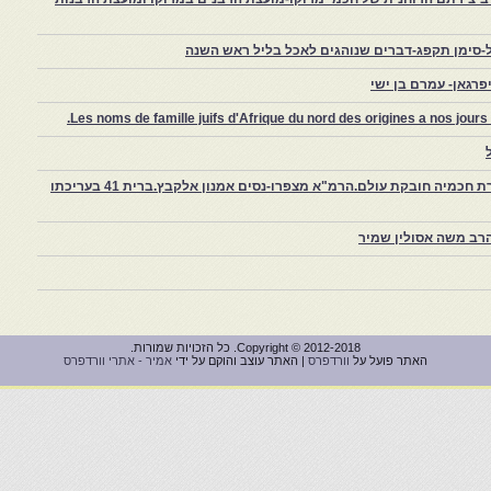
-סימן תקפג-דברים שנוהגים לאכל בליל ראש השנה
רגאן- עמרם בן ישי
Les noms de famille juifs d'Afrique du nord des origines a nos jou
צפרו – קהילה יהודית קטנה במרוקו, ויצירת חכמיה חובקת עולם.הרמ"א מצפרו-נסים אמנון אלקבץ.ברית 41 בעריכתו
רב משה אסולין שמיר
Copyright © 2012-2018. כל הזכויות שמורות.
האתר פועל על
וורדפרס
| האתר עוצב והוקם על ידי
אמיר - אתרי וורדפרס