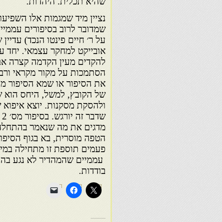
שהיא תכלית. היהדות.
נציין מיד שמגמות אלו השפיעו
שמדובר לרוב בסיפורים עממיים
על ר׳ חיים פינטו הנכד) עדיין
אובייקט למחקר עצמאי. יחד ע
להקדים מעין הקדמה קצרה אבל
הסתמכות על מקור מקראי ורבנ
של הקובץ, למשל, היחס הוא ש
ולהסקת מסקנות. יוצא איפוא
ש
מדגים את מה שנאמר בהתחלה.
הטפה מוסרית, בא בגוף הסיפו
פעמים תוספת זו מתחילה במיל
עממיים שהמהדיר לא נגע בהם 
בודדות.