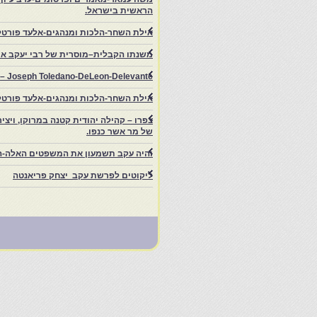
הראשית בישראל.
אילת השחר-הלכות ומנהגים-אלעד פורטל
משנתו הקבלית–מוסרית של רבי יעקב איפ
rs – Joseph Toledano-DeLeon-Delevante.
אילת השחר-הלכות ומנהגים-אלעד פורטל
של מר אשר כנפו.
והיה עקב תשמעון את המשפטים האלה-ה
ליקוטים לפרשת עקב יצחק פריאנטה