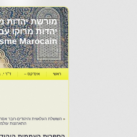
מורשת יהדות מר
ïsme Marocain
ראשי
אינדקס –
ד"ר י. ב
«
השושלת העלאווית והיהודים-רובר אסר
התארגנות עולמי
הספרות העממית היהודי