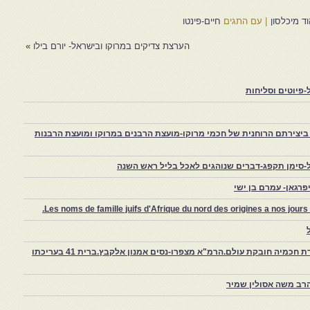
ד מיכלסון
|
עם התגים
חיים-פינטו
הערצת צדיקים במרוקו ובישראל- יורם בילו
»
פיוטים וסליחות
יצירתם הרוחנית של חכמי מרוקו-מועצת הרבנים במרוקו ומועצת הרבנות
-סימן תקפג-דברים שנוהגים לאכל בליל ראש השנה
רגאן- עמרם בן ישי
Les noms de famille juifs d'Afrique du nord des origines a nos jou
צפרו – קהילה יהודית קטנה במרוקו, ויצירת חכמיה חובקת עולם.הרמ"א מצפרו-נסים אמנון אלקבץ.ברית 41 בעריכתו
רב משה אסולין שמיר