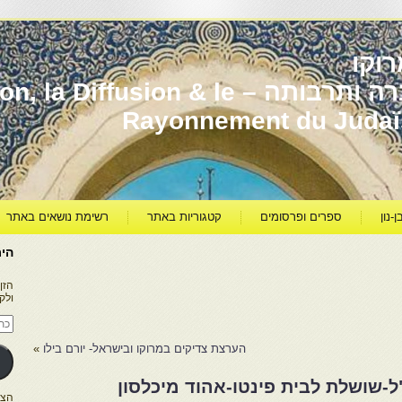
וקו
יהדות מרוקו עברה ותרבותה – usion & le
Rayonnement du Juda
ן-נון
ספרים ופרסומים
קטגוריות באתר
רשימת נושאים באתר
היר
הזן
ולק
כתו
דוא
אלק
הערצת צדיקים במרוקו ובישראל- יורם בילו
»
"ל-שושלת לבית פינטו-אהוד מיכלסון
הצטרפו ל