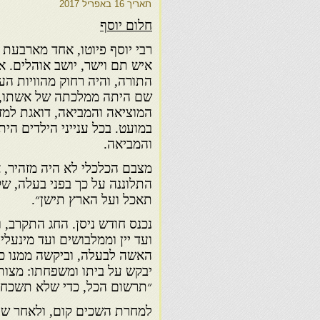
תאריך
16 באפריל 2017
חלום יוסף
רבי יוסף פיוטו, אחד מארבעת ב
איש תם וישר, יושב אוהלים. א
התורה, והיה רחוק מהוויות העו
שם היתה ממלכתה של אשתו, 
המוציאה והמביאה, דואגת למז
במועט. בכל ענייני הילדים הי
והמביאה.
מצבם הכלכלי לא היה מזהיר, 
התלוננה על כך בפני בעלה, שק
תאכל ועל הארץ תישן״.
נכנס חודש ניסן. החג התקרב, 
ועד יין וממלבושים ועד מינעלי
האשה לבעלה, וביקשה ממנו כי
יבקש על ביתו ומשפחתו: מצות, 
״תרשום הכל, כדי שלא תשכח״,
למחרת השכים קום, ולאחר שחר