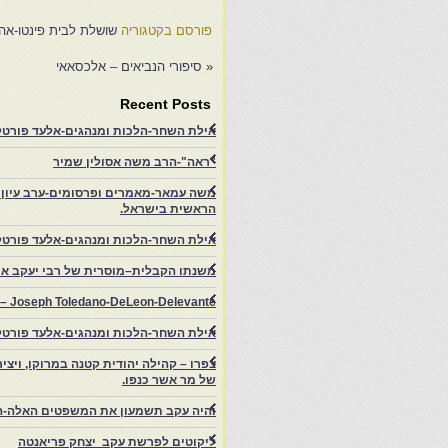
פורסם בקטגוריה
שושלת לבית פינטו-אהו
«
סיפורי הנביאים – אלכסאאי
Recent Posts
אילת השחר-הלכות ומנהגים-אלעד פורטל-
"ראה"-הרב משה אסולין שמיר
משה עמאר-מאמרים ופרסומים-ערב עיון ב
הראשית בישראל.
אילת השחר-הלכות ומנהגים-אלעד פורטל
משנתו הקבלית–מוסרית של רבי יעקב איפ
rs – Joseph Toledano-DeLeon-Delevante.
אילת השחר-הלכות ומנהגים-אלעד פורטל
של מר אשר כנפו.
והיה עקב תשמעון את המשפטים האלה-ה
ליקוטים לפרשת עקב יצחק פריאנטה