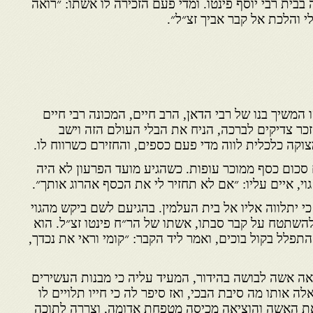
בית רבי יוסף פינטו. ומדי פעם הזכירה לו אשתו: ״רואה
והלכת אל קבר אביך זצ״ל״.
המשיך בנו של רבי הדאן, הרב חיים, המכונה רבי חיים
 זכר צדיקים לברכה, הניח את הבלי העולם הזה וישב
קה כלכלית לווה מדי פעם כספים, והחזירם כשרווח לו.
סכום כסף ממוכר עופות. כשהגיע מועד הפרעון לא היה
וי, איים עליו: ״אם לא תחזיר לי את הכסף אהרוג אותך״.
 יתלווה אליו אל בית העלמין. בהגיעם לשם ביקש מהגוי
להשתטח על קבר סבתו, אשתו של הר״ח פינטו זצ״ל. הוא
תפלל בקול בוכים, ואמר ליד הקבר: ״קומי וראי את נכדך,
 אשה לבושה בהידור, המעיד עליה כי מבנות העשירים
 אותו מה סיבת הבכי, ואז סיפר לה כי חייו תלויים לו
את האשה והוציאה מכיסה מטפחת אדומה, וצררה לתוכה