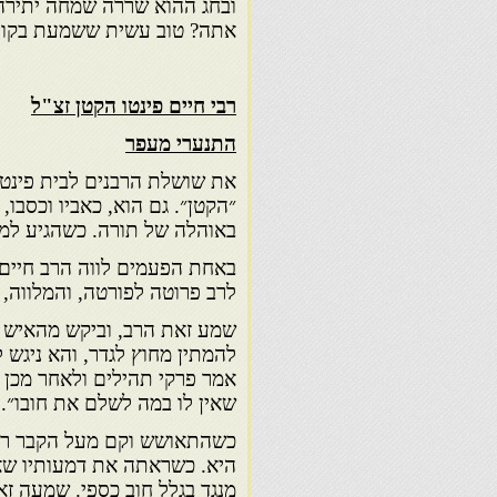
ובחג ההוא שררה שמחה יתירה ב
אתה? טוב עשית ששמעת בקולי 
רבי חיים פינטו הקטן זצ"ל
התנערי מעפר
את שושלת הרבנים לבית פינטו 
״הקטן״. גם הוא, כאביו וכסבו,
באוהלה של תורה. כשהגיע למצו
באחת הפעמים לווה הרב חיים 
לרב פרוטה לפורטה, והמלווה, ג
שמע זאת הרב, וביקש מהאיש כי
להמתין מחוץ לגדר, והא ניגש 
אמר פרקי תהילים ולאחר מכן ה
שאין לו במה לשלם את חובו״.
כשהתאושש וקם מעל הקבר ראה
היא. כשראתה את דמעותיו שאלה
מנגד בגלל חוב כספי. שמעה ז