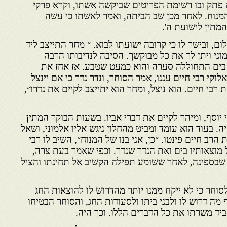
ה פתק ובו רשימת הפריטים שביקשה אשתו, וקרא פרקי
המנוח. לאחר מכן שב הביתה, ואמר לאשתו כי עשה
מתין לישועת ה'.
לום, ובישר לו כי קרובה ישועתו לבוא. ״ מחר התייצב ליד
מוני ויתן לך את כל מבוקשך. הסיבה לנדיבותו הרבה
בים התחוללה סערה והוא כמעט שטבע. אז אחז את
וקי רבי חיים עננו, אמר הסוחר, ונדר נדר כי אם יינצל
בי חיים. הוא ניצל, ומחר הוא יתייצב לקיים את נדרו״,
י יוסף, ומיהר לקיים את דברי אביו. בשעות הבוקר המתין
יה. בעוד הוא עומד ומביט מהחלון ניגש אליו אלמוני, ושאל
ב חיים פינטו. ״כן, אני בנו של המנוח״, השיב לו רבי
ל מוצאותיו בים ואת הנדר שנדר. וכפי שאמר בעת צרה,
שבספינה, לאחר ששומע תפילה הקשיב אל תחינתו והציל
לסוחר כי לא ייקח ממנו יותר מהדרוש לו להוצאות החג
 מה דרוש לו ולבני ביתו ולסעודות החג, והסוחר הבטיחו
 ביד משרתו את כל הדברים הללו. וכך היה.