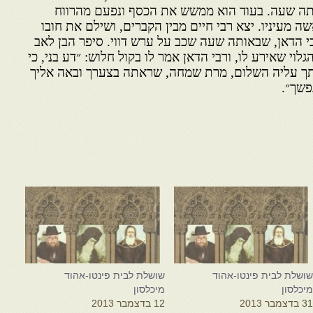
ה שעה. בעוד הוא ממשש את הכסף ונפעם מהרווח
 מעיניו. יצא רבי חיים מבין הקברים, ושילם את חובו
רבי הדאן, שבאותה שעה שכב על ערש דווי. סיפר הבן לאב
לוי שאירע לו, ורבי הדאן אמר לו בקול חלוש: ״דע בני, כי
ך עליה השלום, מרת שמחה, שראתה בצערך ובאה אליך
פשך״.
ושלת לבית פינטו-אהוד
שושלת לבית פינטו-אהוד
יכלסון
מיכלסון
3 בדצמבר 2013
12 בדצמבר 2013