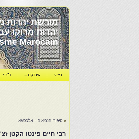
מורשת יהדות מר
ïsme Marocain
ראשי
אינדקס –
ד"ר י. ב
«
סיפורי הנביאים – אלכסאאי
רבי חיים פינטו הקטן זצ