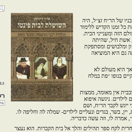
ניו של הר״ח זצ״ל, היה
ת כל זמנו הקדיש ללימוד
לם הזה ומענייני הבית.
אשת חיל, שהיתה
ון ומלבושים ומסתפקת
תה גם היא המוציאה
אך היא מעולם לא
יים בגופו ״פת במלח
« מ
ובבית אין מאומה, ממצות
רש
ם לילדים. ניגשה איפוא
רשי
 ייגש לקבר הר״ח, ושם
הנו
יין, בשר, בגדים ונעליים לילדים- שמלה לה וחליפה לו.
באת
 אמרה לו, וזה עשה כדבריה.
ית לקח ספר תהילים והלך אל בית הקברות. הוא נעצר