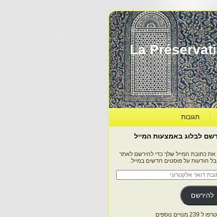
La Préservation, la Diff
תגובות
שם לבלוג באמצעות המייל
 את כתובת המייל שלך כדי להירשם לאתר
בל הודעות על פוסטים חדשים במייל.
בת
ר
טרוני
להירשם
 239 מנויים נוספים