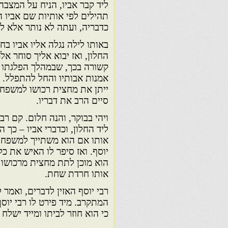
ליד קבר אביו, הניח על המצב
תהילים לפי אותיות שם אביו 
כדבריה, ועתה לא נותר אלא לה
באותו לילה נגלה אליו אביו בח
החלון, ואז יבוא אליך סוחר אל
קשורה בכך, שבמהלך הפלגתו 
אמנות אבותיו והחל להתפלל. אל
ייתן את מחצית רכושו למשפחת ר
סיים הרב את דבריו.
ויהי בבוקר, והנה חלום. קם רב
ליד החלון, וכדברי אביו – כך ה
אותו אם הוא משתייך למשפחת הר
יוסף. ואז סיפר לו האיש את כ
הוא מוכן לתת מחצית מרכושו 
אותו חרדת שחת.
רבי יוסף האזין לדברים, ואמר 
המתקרב. מיד פירט לו רבי יוסף
כי הוא חוזר לביתו ומייד ישלח