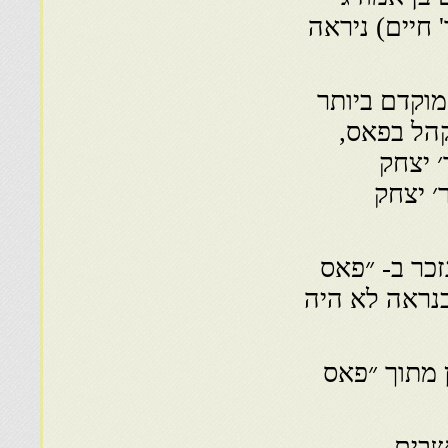
 חיים) ניראה
וקדם ביותר
קהל בפאס,
כמה״״ בשנת ת״ס(1649) לר׳ יצחק
 לר׳ יצחק
 יוסף טולידנו La Saga. לא נזכר ב- ״פאס
כנראה לא היה
ן מתוך ״פאס
שבים