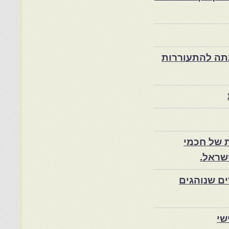
ת במרוקו בסוף המאה ה־19 ותרומתה להתעוררות
 של חכמי
שראל.
ם שנוהגים
שי