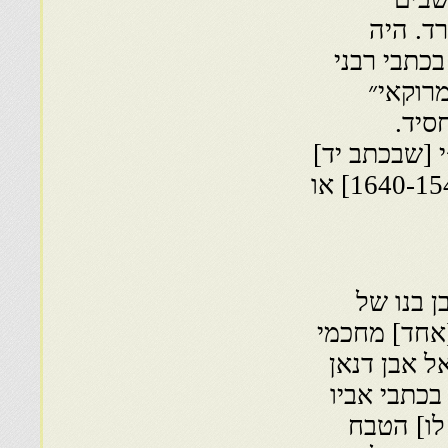
ד. היה
כתבי רבני
מרוקאי״
 וחסיד.
 [שבכתב יד]
לר׳ אלעזר בהלול. הוא חי כנראה במאה הד׳ [1640-1540] או
ן בנו של
[אחד] מחכמי
ל אבן דנאן
בכתבי אביו
 לו] הטבח