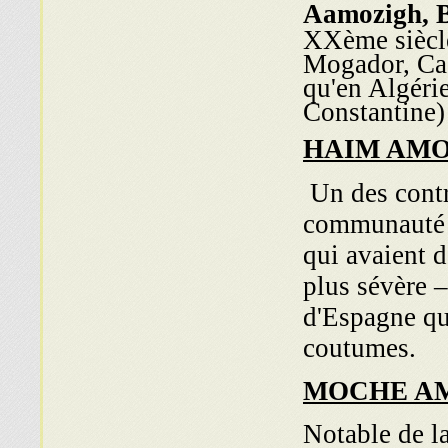
Aamozigh, 
XXème siècle
Mogador, Casa
qu'en Algéri
Constantine) 
HAIM AM
Un des contrô
communauté d
qui avaient ־
plus sévère 
d'Espagne qu
coutumes.
MOCHE A
Notable de l