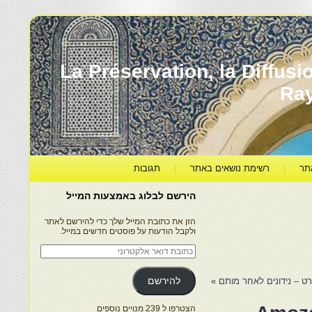
עברה ותרבותה – La Préservation, la Diffusion & le
Ra
תר
רשימת נושאים באתר
תגובות
הירשם לבלוג באמצעות המייל
הזן את כתובת המייל שלך כדי להירשם לאתר
ולקבל הודעות על פוסטים חדשים במייל.
כתובת
דואר
אלקטרוני
ארט – נידונים לאחר מותם
»
להירשם
הצטרפו ל 239 מנויים נוספים