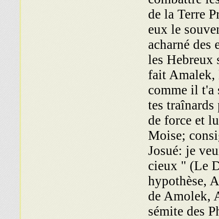
de la Terre P
eux le souven
acharné des 
les Hebreux s
fait Amalek, 
comme il t'a 
tes traînards 
de force et l
Moise; consig
Josué: je veu
cieux " (Le 
hypothèse, A
de Amolek, A
sémite des P