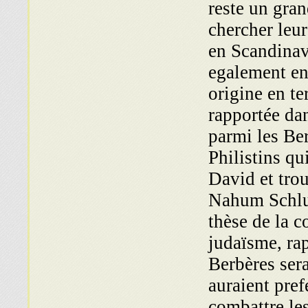
reste un gran
chercher leu
en Scandinavi
egalement en
origine en t
rapportée dan
parmi les Ber
Philistins qu
David et tro
Nahum Schlult
thèse de la 
judaïsme, rap
Berbères sera
auraient pref
combattre le