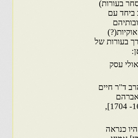
חר בעורות)
 ביחד עם
בותיהם
ודי אחר ששמו משה משיח, סכום של 5600 אוקיות(?)
רך בעורות של
:
ולי עסק
ב ד"ר חיים
 אברהם
הצרפתי, בנו של ר׳ וידאל הצרפתי השלישי [1631- 1704],
היו כנראה