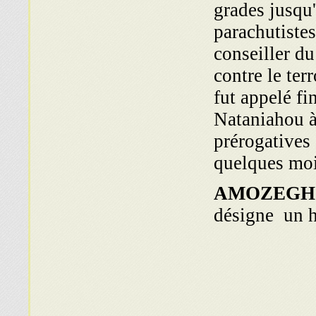
grades jusqu
parachutistes
conseiller du
contre le terr
fut appelé f
Nataniahou à 
prérogatives 
quelques mois
AMOZEGH
désigne un h