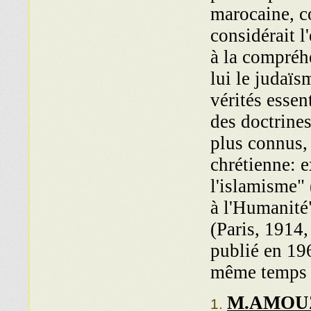
marocaine, co
considérait 
à la compréh
lui le judaïs
vérités essen
des doctrine
plus connus, 
chrétienne: e
l'islamisme"
à l'Humanité"
(Paris, 1914,
publié en 19
même temps q
M.AMOU