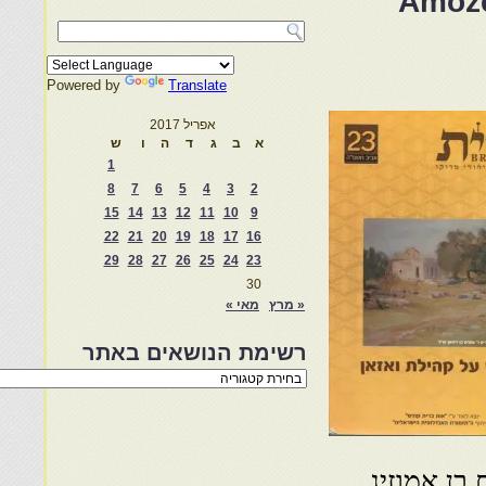
Powered by
Translate
אפריל 2017
א
ב
ג
ד
ה
ו
ש
1
8
7
6
5
4
3
2
15
14
13
12
11
10
9
22
21
20
19
18
17
16
29
28
27
26
25
24
23
30
« מרץ
מאי »
רשימת הנושאים באתר
רשימת
הנושאים
באתר
בן אמוזיג