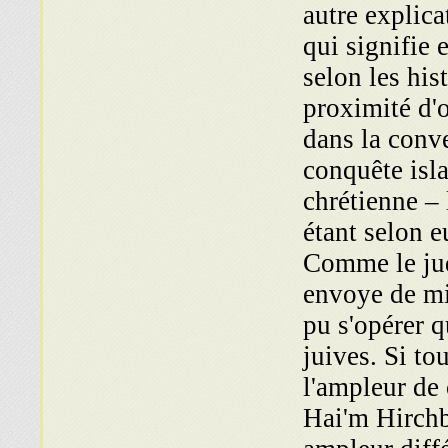
autre explic
qui signifie 
selon les hi
proximité d'o
dans la conv
conquête isla
chrétienne – 
étant selon e
Comme le jud
envoye de mis
pu s'opérer 
juives. Si to
l'ampleur de 
Hai'm Hirchb