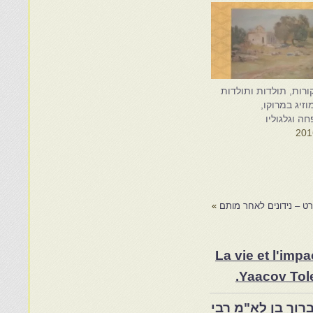
ורות, תולדות ותולדות
וזיג במרוקו,
 וגלגוליו
ארט – נידונים לאחר מותם
»
La vie et l'im
Yaacov Tole
רוך בן לא"מ רבי