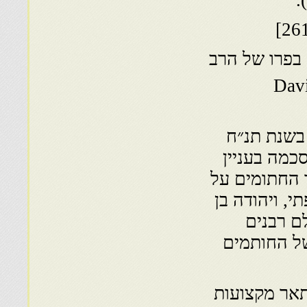
.
של הרב
הוא נקרא David
שנת תנ״ח
כמה בעניין
ר החתומים על
י, ויהודה בן
ם רבנים
של החותמים
אר מקצועות