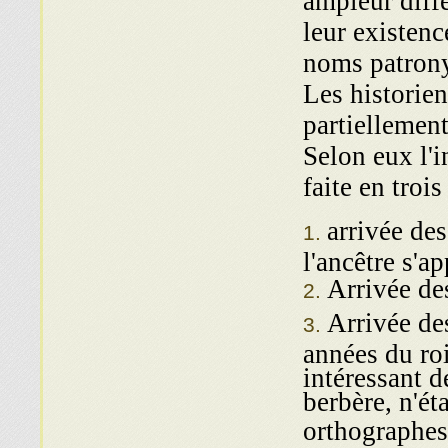
ampleur diff
leur existenc
noms patrony
Les historie
partiellement
Selon eux l'i
faite en trois
arrivée de
l'ancêtre s'a
Arrivée de
Arrivée des
années du ro
intéressant 
berbère, n'ét
orthographes