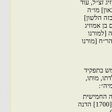
ג זצ״ל, עוד
ון] מו״ה
זה הלשון]
בן אמוזיג
 [למורנו
ר״ח [מורנו
ש בתפקיד
תו, מותו,
יה״:
אה החמישית
[1740-1640]. חתום על תקנה מי״ג תמוז הת״ס [1700] הדנה