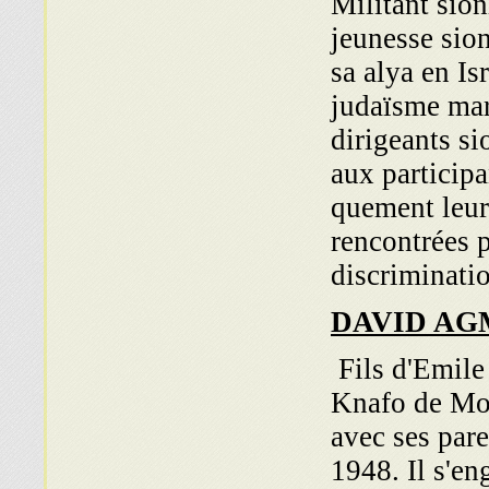
Militant sio
jeunesse sio
sa alya en Is
judaïsme maro
dirigeants si
aux participa
quement leur 
rencontrées p
discriminati
DAVID AG
Fils d'Emile
Knafo de Mo
avec ses pare
1948. Il s'en