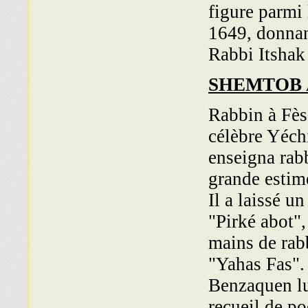
figure parmi 
1649, donnan
Rabbi Itshak 
SHEMTOB
Rabbin à Fès 
célèbre Yéch
enseigna rabb
grande estim
Il a laissé u
"Pirké abot",
mains de rabb
"Yahas Fas".
Benzaquen lu
recueil de po