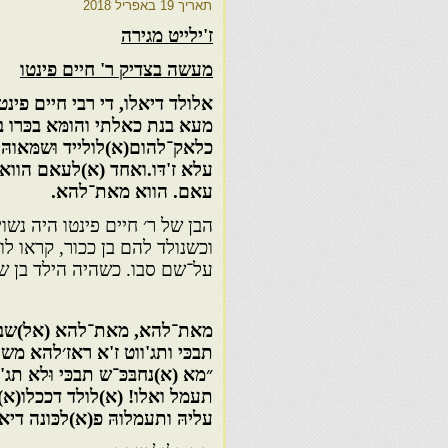
תאריך
19 באפריל 2018
ז'ילייט מגירה
מעשה בצדיק ר' חיים פינטו
אלולד דיאלו, די רבי חיים פינטו 
מעא בנת כאלתי והומּא בכּרו ב
כלאק־להום(א)לולייד וּשמּאוהּ 
עלא ז'דּו.ואחד (א)לעאם הווא 
עאם. הווא מאת־להא.
הבן של ר׳ חיים פינטו היה נשוי
וכשנולד להם בן ככור, קראו לו 
על־שם סבו. כשהיה הילד בן ש
מאת־להא, מאת־להא (אל)שבּת
תבכּי ותג'ווט ז'א ראז׳להא מ
״מא (א)נחבּכּ־ש תבכּי וּלא תג'ו
תעמל ואלו! (א)לולד דככלו(א)
עליהּ ותעמלוהּ פ(א)לכּונה די