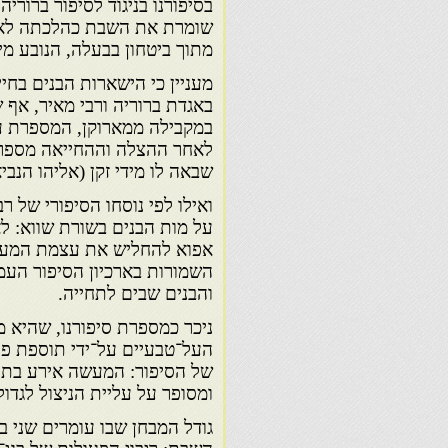
בסיפורנו בניגוד לסיפור ברו
שומרת את השבת כהלכתה לא מ
מתוך ביטחון בבעלה, הנובע מי
מעניין כי הישארות הבנים בחיי
באגדת ברוריה ורבי מאיר, אף ש
במקבילה ממארוקן, המספרת על 
לאחר ההצלה וההחייאה מספר הב
שבאה לו מידי זקן (אליהו הנבי
ואילו לפי נוסחו הסיפורי של רב
על מות הבנים בשורת שווא: לא
אפוא להחליש את עצמת המעשה 
השמורות בארכיון הסיפור העממ
והבנים שבים לתחייה.
ניכר כמספרת סיפורנו, שהיא 
העל־טבעיים על־ידי תוספת פרט
של הסיפור: המעשה אירע בת
ומסופר על עליית הניצול לגדול
גודל המבחן שבו עומרים שני בנ