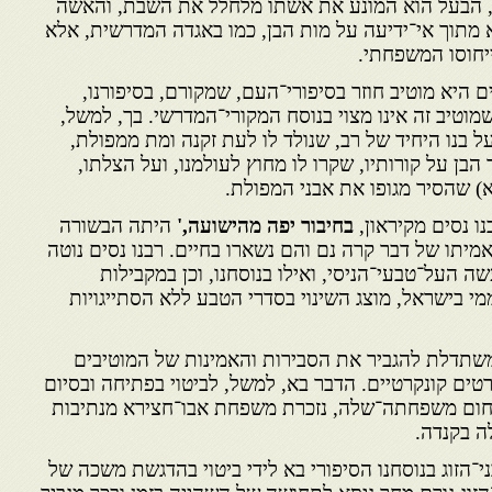
ריה, הבעל הוא המונע את אשתו מלחלל את השבת, והאשה
תוך אי־ידיעה על מות הבן, כמו באגדה המדרשית, אלא
יחוסו המשפחתי.
ם היא מוטיב חוזר בסיפורי־העם, שמקורם, בסיפורנו,
מוטיב זה אינו מצוי בנוסח המקורי־המדרשי. בך, למשל,
בנו היחיד של רב, שנולד לו לעת זקנה ומת ממפולת,
ן על קורותיו, שקרו לו מחוץ לעולמנו, ועל הצלתו,
א) שהסיר מגופו את אבני המפולת.
נו נסים מקיראון,
בחיבור יפה מהישועה,'
היתה הבשורה
מיתו של דבר קרה נם והם נשארו בחיים. רבנו נסים נוטה
העל־טבעי־הניסי, ואילו בנוסחנו, וכן במקבילות
י בישראל, מוצג השינוי בסדרי הטבע ללא הסתייגויות
משתדלת להגביר את הסבירות והאמינות של המוטיבים
ים קונקרטיים. הדבר בא, למשל, לביטוי בפתיחה ובסיום
חום משפחתה־שלה, נזכרת משפחת אבו־חצירא מנתיבות
ה בקנדה.
י־הזוג בנוסחנו הסיפורי בא לידי ביטוי בהדגשת משכה של