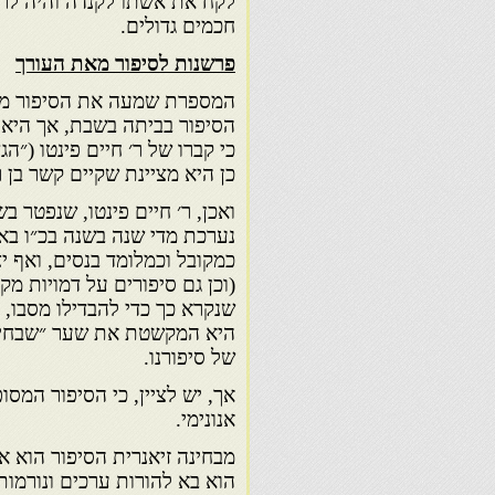
לקח את אשתו לקנדה והיה לרב ג
חכמים גדולים.
פרשנות לסיפור מאת העורך
המספרת שמעה את הסיפור מאמה
הסיפור בביתה בשבת, אך היא נו
כי קברו של ר׳ חיים פינטו (״הג
כן היא מציינת שקיים קשר בן ר׳
נערכת מדי שנה בשנה בכ״ו באל
כמקובל וכמלומד בנסים, ואף י
(וכן גם סיפורים על דמויות מקו
היא המקשטת את שער ״שבחי־ח
של סיפורנו.
אך, יש לציין, כי הסיפור המס
אנונימי.
מבחינה זיאנרית הסיפור הוא אג
הוא בא להורות ערכים ונורמות