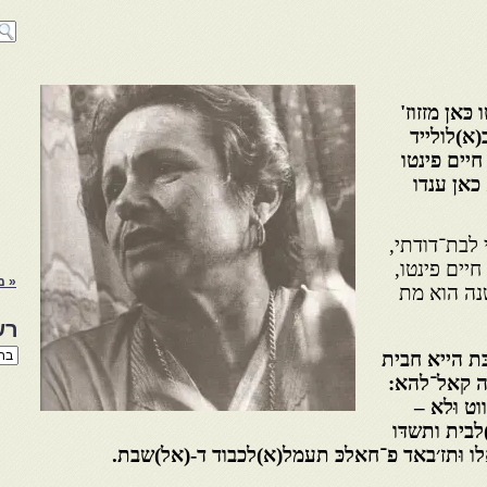
כּאן מזזוז'
(א)לולייד
חיים פינטו
כאן ענדו
 לבת־דודתי,
חיים פינטו,
« מ
נה הוא מת
רש
רשי
 הייא חבית
הנו
שה קאל־להא:
באת
וט וּלא –
לבית ותשדּו
אלו וּתז׳באד פ־חאלכּ תעמל(א)לכבוד ד-(אל)שבת.