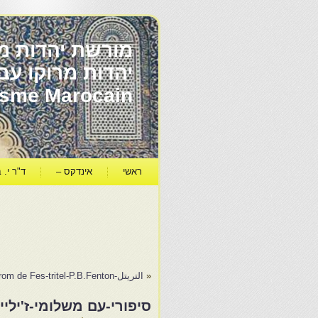
מורשת יהדות מר
ïsme Marocain
ראשי
אינדקס –
ד"ר י. ב
«
التريتل-Pogrom de Fes-tritel-P.B.Fenton
סיפורי-עם משלומי-ז'ילי