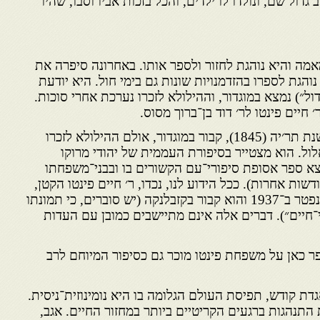
דול שם, ונולדו לו ילדים, והכל בזכות אביו וסבו, שהיו
 והיא נוהגת לחזור ולספר אותו. באחרונה סיפרה את
הגת לספרו בהזדמנויות שונות גם בימי חול. היא יודעת
דול״) נמצא במוגדור, וההילולא לזכרו נערכת אחרי סוכות.
 חיים פינטו לר׳ דוד בן־ברוך מסוס.
ואכן, ר׳ חיים פינטו, שנפטר בשנת תר׳יה (1845), קבור במוגדור, אולם ההילולא לזכרו
ול. הוא מצטייר בסיפורת העממית של יהודי מרוקו
צא ספר אסופת סיפורי־עם הקשורים בו ובבני־משפחתו
דשות אחרות). ככל הידוע לנו, נכדו, ר׳ חיים פינטו הקטן,
שנקרא כך כדי להבדילו מסבו, נפטר ב־1937 והוא קבור בקזבלנקה (יש סוברים, כי תמונתו
יים״). דברים אלה אינם מתיישבים כמובן עם העדות
ופר כאן על משפחת פינטו מוכר גם כסיפור המיוחם לרב
דת קודש, תפיסת העולם הגלומה בו היא נומינוזית־ניסית.
 התנהגות ברגעים הקריטיים ביותר במחזור החיים. אגב,