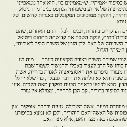
כסיפור ״אמיתי״, ש״מאמינים בו״, היא אחד ממאפייני
נונימיזציה של אירוע משפחתי הנתפס כניסי מחד גיסא,
חתית׳, היונקת ממוטיבים המקובלים באגדות קדושים, של
יםא.
העיקריים ביהדות, ובניגוד לכל החגים האחרים, שהם
טורית־דתית, יונקת השבת את קדושתה מתחום ריטואל
 השביתה של האל. לבן הזמן של השבת הופך ל׳איכותי׳,
ה׳מיתי׳ הגדול.
 לגבי שמירת השבת בצורה הקיצונית ביותר — מות בנו.
ת כוחו של הרב לעצור באבלו ולהמשיך לשמור שבת
ו מעורר סיפורנו את האסוציאציה לאגדת ברוריה, אשת
רב שבת והיא לא גילתה את הדבר לבעלה, כדי שלא יחלל
דין, הבא לביטוי בראיית הבנים בפקדון מאת הקב״ה, אינו
גוד לסיפור ברוריה, קם הבן לתחייה, וממילא אין צורך
ת מיוחדת במינה: אשה משכילה, נועזת ורחבת־אופקים. אין
וסית של האשה־האם היהודיה, ולכן לא נמצא בסיפורנו
 שההבלגה באה מצר האם, אלא מצד האב.