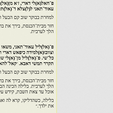
פ־חאל(א)לי דארי, ז׳א מן(אל)צ
עאוד־תאני ל(ל)צלא ד־(אל)ת
למחרת בבוקר שוב קם הבעל וה
חזר מבית־הכנסת, בירך את בר
הלך לערבית.
פ־(אל)ליל עאוד־תאני, משאו צ
וצוובו(א)למידה כיפאש דארי ו
כל־שי. פ־(אל)ליל מן־(א)לי ש
תקרר תמשי דאבא. ׳קאל־להא׳ 
למחרת בבוקר שוב קם הבעל וה
חזר מבית־הכנסת, בירך את בר
הלך לערבית. בלילה הכינה הבד
אוכל עד צאת השבת, קידש על 
בלילה, כשהדליקו, קרא לה ואמ
את ילדך.״