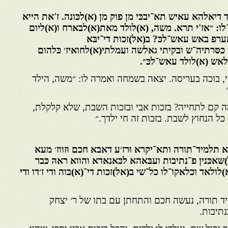
 דיאלהא עאיש תא־יבכּי מן פוק מן (א)לכּונה. ז'את הייא
ו: ״אז'י תרא. משה, (א)לולד מאת(א)לבארח ו(א)ליום
פ באש עאש־לכּ? ב(אל)זכות די־יבּא
כסּרתיה־ש ובקיתי גאלשה ועמלתי(א)לחואיז׳ כּלהום
אש (א)לולד עאש־לכּ״.
, בוכה בעריסה. יצאה בשמחה ואמרה לו: ״משה, הילד
ה קם לתחייה? בזכות אבי ובזכות השבת, שלא קלקלת,
 הנחוץ לשבת. בזכות זה חי ילדך.״
תלמיד־תורה ותא־יקרא וּרז׳ע דאבא חכם וּזווז׳ מעא
ּאכּנין פ־נתיבות ועבּאהא לכּאנאדא והווא ראהּ כּבר
לולאד וכלאקו־לו כל־שי ב(אל)זכות די־(א)בוה ודי ז׳דו ודי
ד תורה, נעשה חכם והתחתן עם בתו של ר׳ יצחק
תיבות.