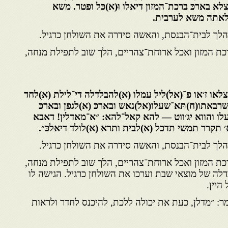
לא בארכּ ברכת־המזון דיאלו וּ(א)כּל ופטר. משא
ּלאתה משא לערבית.
לך לבית־הבנסת, והאשה סידרה את השולחן כרגיל.
כת המזון ואכל ארוחת־צהריים, הלך שוב לתפילת מנחה,
לאו ז׳או פ־(אל)ליל עמלו (א)להבלדלה די־לילת (א)לחד
שרבאתו(ח)תּא־שעלו(אל)נאש ובארכּ (א)לגפן ובארכּ
עלו והווא יג׳ווט — להא קאל־להא: ״א־מאדלין! דאבא
תקרר תמשי תדכל (א)לבית ותרא (א)לולד דיאלכּ״.
לך לבית־הבנסת, והאשה סידרה את השולחן כרגיל.
כת המזון ואכל ארוחת־צהריים, הלך שוב לתפילת מנחה,
לה של מוצאי שבת וערכו את השולחן כרגיל. הגישה לו
היין.
ר: ״מדלן, כעת את יכולה ללכת, להיכנס לחדר ולראות