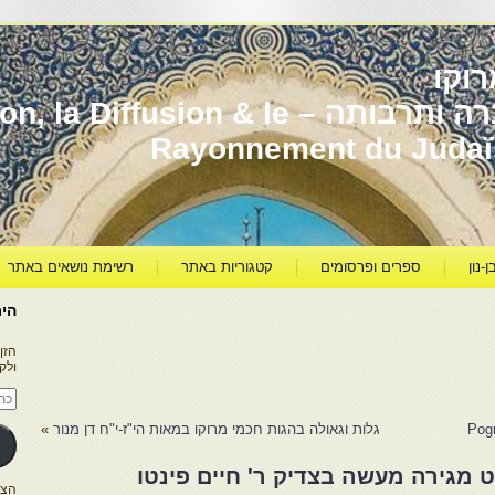
וקו
יהדות מרוקו עברה ותרבותה – usion & le
Rayonnement du Juda
ן-נון
ספרים ופרסומים
קטגוריות באתר
רשימת נושאים באתר
היר
הזן
ולק
כתו
דוא
אלק
גלות וגאולה בהגות חכמי מרוקו במאות הי"ז-י"ח דן מנור
»
יט מגירה מעשה בצדיק ר' חיים פינטו
הצטרפו ל