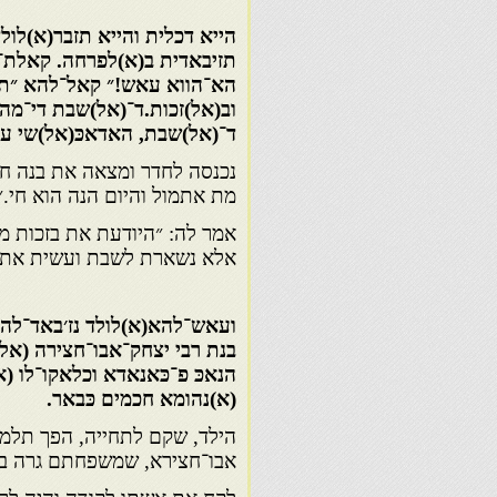
הייא דכלית והייא תזבר(א)לולד
תזיבאדית ב(א)לפרחה. קאלת־ל
הא־הווא עאש!״ קאל־להא ״תער
וב(אל)זכות.ד־(אל)שבת די־מה 
ד־(אל)שבת, האדאכּ(אל)שי על
נכנסה לחדר ומצאה את בנה חי
מת אתמול והיום הנה הוא חי.״
אמר לה: ״היודעת את בזכות מ
אלא נשארת לשבת ועשית את כל
ועאש־להא(א)לולד נז׳באד־להא 
בנת רבי יצחק־אבו־חצירה (אל)ש
הנאכּ פ־כּאנאדא וכלאקו־לו (א)
(א)נהומא חכמים כּבאר.
הילד, שקם לתחייה, הפך תלמי
אבו־חצירא, שמשפחתם גרה בנ