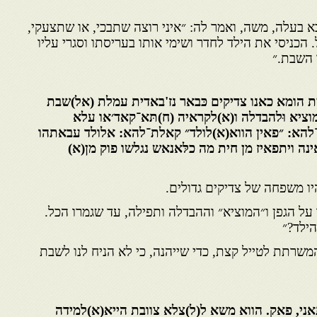
 בעלה, משה, ואמר לה: ״איני רוצה שתבכי, או שתצעקי,
כניסי את הילד לחדר ושימי אותו בעריסתו וסגרי עליו
 השבת.״
ת הומא כאנו צדיקים כּבאר נז'באדית עמלת (אל)שבת
מוציא וּלהבדלה ו(א)לקראיה (ח)תּא־קאד׳או עלא
להא: ״פאין הווא(א)לולד״ קאלת־להא: אלולד עבאתהו
ה ויתפאיז מן חית מה כלּאנאש נגלשו פוק מן(א)
יו משפחה של צדיקים גדולים.
ל הגפן ו״המוציא״ וההבדלה ותפילה, עד שגמרו הכל.
ילד?״
שרתת לטייל קצת, כדי שייהנה, כי לא הניח לנו לשבת
אני, פאק. הווא משא ל(ל)צלא צוובת הייא(א)למידה