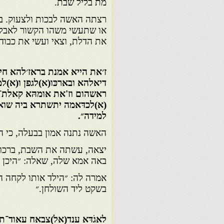
מת בליל שבת.
רצתה האשה לבכות ולצעוק. בא
או שתעשי משהו הקשור לאבל. ה
את הדלת, וצאי ועשי את כבוד
ז׳את הייא אמנת בראז׳להא חי
דיאלהא ובארכּו(א)לגפן ו(א)ל
ראשהום וז'את אומהּא קאלת־
(א)לכדּאמה יתשתרא ביה שואינ
למידה״.
האשה נתנה אמון בבעלה, כי ה
יצאה, עשתה את השבת, ברכו ע
באה אמא שלה, שאלה: ״היכן ה
אמרה לה: ״הילד אותו לקחה המ
בשקט ליד השולחן.״
לאגֹדּא ענד(אל)צבאח עאוד־ת