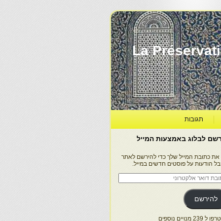
La Préservation, la Diff
תגובות
שם לבלוג באמצעות המייל
 את כתובת המייל שלך כדי להירשם לאתר
בל הודעות על פוסטים חדשים במייל.
בת
ר
טרוני
להירשם
 239 מנויים נוספים