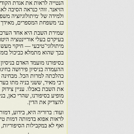
הנטייה לראות את אגדת הקודש 
הזיאנר. זוהי כנראה הסיבה לא
ולמידה של ׳מיתולוגיזציה משפ
בני משפחת המספרים, מאידך ג
שמירת השבת היא אחד הערכים 
בעיקרם בעלי אוריינטציה היט
מיתולוגי־טיבעי — חיקוי מעשה
בכך שהוא מתמלא כביכול בזמן 
בסיפורנו מועמד האדם בניסיון
ההעמדה בניסיון פירושה בחיג
כהלכתה למרות הכל. מבחינה ז
רבי מאיר, ששני בניה מתו בע
את השבת באבלו. עניין צידוק ה
מופיע בסיפורנו, שהרי כאן, בני
להצדיק את הדין.
ועוד: ברוריה היא, בידוע, דמו
לראות אפוא בדמותה דמות טיפ
ואף לא במקבילות הסיפוריות,