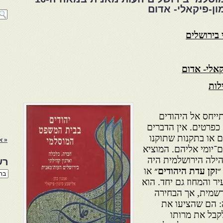
ון-פיקאלי- אדום
בירושלים
קאלי- אדום
לות
ייחס אל היהודים
כפרטים. אין הדברים
או בתקנות שתוקנו
« א
־יומי אליהם. המוציא
הילה הירושלמית היה
רש
״זקן עדת היהודים״
או
רשי
הנו
ר והמחוז גם יחד. הוא
באת
רשמית, אך הבחירה
: הם שהציעו את
קבל את מרותו