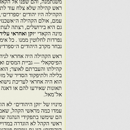
משנתמנה, והם שפנו אל הקאדי 
ראש קהילה שלא צלח עוד לתפקי
הקהילה היו יהודים ״ספרדים״, 
עמם, אולם הקהילה ה״אשכנזי
גם היא בירושלים, רצתה לעתי
מינה הקאדי
״זקן ואחראי עליה
נפרדות לחלוטין ממנו . כל אי
נבחר מקרב היהודים ה״ספרדים
ראש הקהילה היה אחראי לניהו
הפיסקאלי — גביית המסים ואף
קהילתו והעברתם לאוצר; הוא
בלילה ולתיפקוד הסדיר של מו
הוא היה אחראי לעריכת נישואי
תאונות שאירעו להם או דאגה 
אל־מאל.
מינויו של ״זקן היהודים״ לא הו
עמדו כמה מראשי הקהל, שאמנם
הם שימשו בתפקידי הנהגה שונ
ראשי הקהל לא הוגדרה במדויק 
היהודים״ היו גם עוזרים פונק