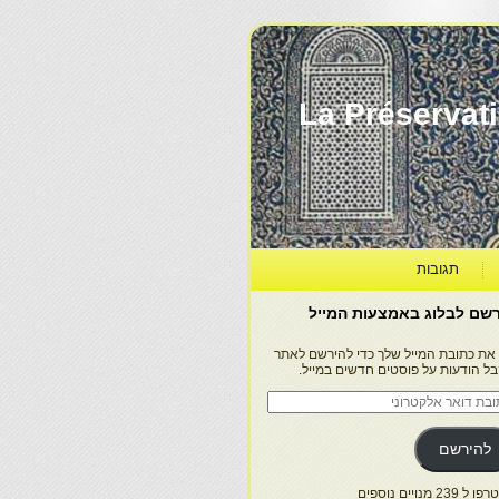
La Préservation, la Diff
תגובות
שם לבלוג באמצעות המייל
 את כתובת המייל שלך כדי להירשם לאתר
בל הודעות על פוסטים חדשים במייל.
בת
ר
טרוני
להירשם
 239 מנויים נוספים