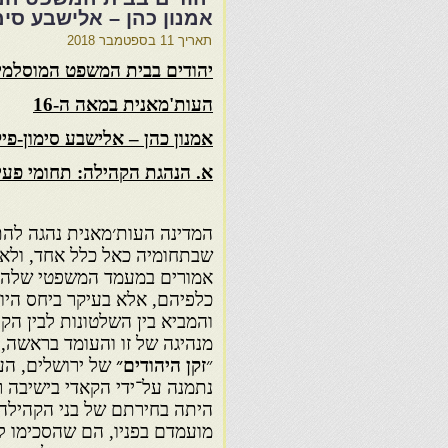
אמנון כהן – אלישבע סימ
תאריך
11 בספטמבר 2018
יהודים בבית המשפט המוסלמי 
העות'מאנית במאה ה-16
אמנון כהן – אלישבע סימון-פי
א. הנהגת הקהילה: תחומי פעי
המדינה העות׳מאנית נהגה להת
שבתחומיה כאל כלל אחד, ולא 
אמורים במעמד המשפטי שלהם 
כלפיהם, אלא בעיקר ביחס היום
והמביא בין השלטונות לבין הק
מנהיגה של זו והעומד בראשה,
״
זקן היהודים״
של ירושלים, העי
נתמנה על־ידי הקאדי בישיבה 
היתה בחירתם של בני הקהילה
מועמדם בפניו, הם שהסכימו ל