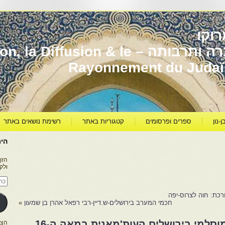
וקו
יהדות מרוקו עברה ותרבותה – usion & le
Rayonnement du Juda
ן-נון
ספרים ופרסומים
קטגוריות באתר
רשימת נושאים באתר
היר
הזן
ולק
כתו
דוא
אלק
ורכת: חוה לצרוס-יפה
חכמי המערב בירושלים-ש.דיין-רבי רפאל אהרן בן שמעון
»
יהודים בבית המשפט המוסלמי בירושלים העות'מאנית במאה ה-16
הצטרפו ל