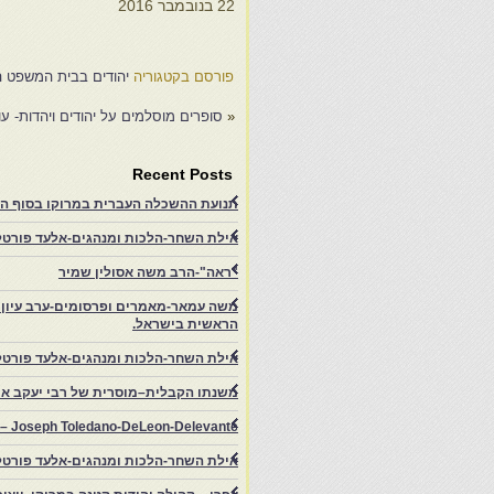
22 בנובמבר 2016
פורסם בקטגוריה
יהודים בבית המשפט 
«
סופרים מוסלמים על יהודים ויהדות- ע
Recent Posts
תנועת ההשכלה העברית במרוקו בסוף המאה ה־19 ותרומתה להתעוררות הציונית.-
אילת השחר-הלכות ומנהגים-אלעד פורטל-
"ראה"-הרב משה אסולין שמיר
משה עמאר-מאמרים ופרסומים-ערב עיון ב
הראשית בישראל.
אילת השחר-הלכות ומנהגים-אלעד פורטל
משנתו הקבלית–מוסרית של רבי יעקב איפ
rs – Joseph Toledano-DeLeon-Delevante.
אילת השחר-הלכות ומנהגים-אלעד פורטל