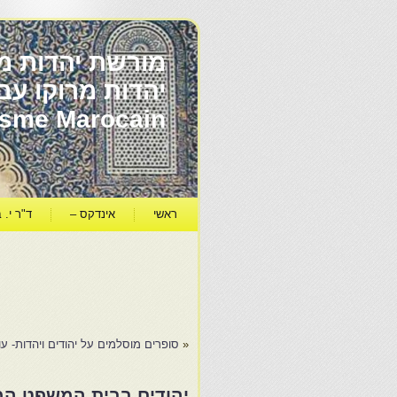
מורשת יהדות מר
ïsme Marocain
ראשי
אינדקס –
ד"ר י. ב
«
סופרים מוסלמים על יהודים ויהדות- ע