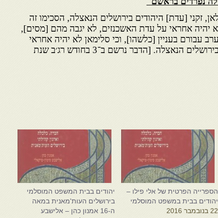
ילה נפרדים בראשם
אן, זקני [עדת] היהודים בירושלים הנאצלה, הסכימו זה
א יהיה אחראי על עדת האשכנזים, לא יגבה מהם [מסים],
רב עבורם בעניין [כלשהו], וכי סלימאן לא יהיה אחראי
על שאר היהודים המתגוררים בירושלים הנאצלה. [הדבר נרשם ב־3 בחודש רג׳ב שנת
ספרייה הפרטית של אלי פילו –
יהודים בבית המשפט המוסלמי
הודים בבית במשפט המוסלמי
בירושלים העות'מאנית במאה
2 בנובמבר 2016
ה-16 אמנון כהן – אלישבע