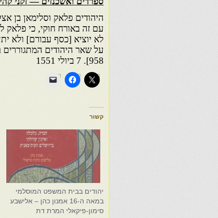
ספרדים ואשכנזים — זקני קה
היהודים פלאק וסלימאן בן אצל
עם זה באורח חוקי, כי פלאק ל
לא יוציא [כסף עבורם] ולא יתע
958]. 7 ביולי 1551
קשור
יהודים בבית המשפט המוסלמי
ה
במאה ה-16 אמנון כהן – אלישבע
י
סימון-פיקאלי המרת דת
2