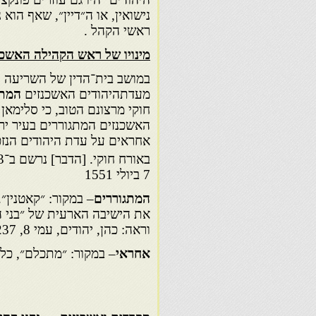
נישואין, או ה״דיין״, שאף הוא
ראשי הקהל .
מינויו של ראש הקהילה האשכנ
במושב בית־הדין של השריעה הנ
מעדתהיהודים האשכנזים
המתג
חוקי מרצונם הטוב, כי סלימאן
האשכנזים המתגוררים בעיר יר
אחראים על עדת היהודים הנזכ
באורח חוקי. [הדבר] נרשם ב־3 בחודש רג
7 ביולי 1551
המתגוררים
– במקור: ״קאטנין
את הישיבה הארעית של ״בני ה
וראה: כהן, יהודים, עמי 8, 237.
אחראי
– במקור: ״מתכלם״, כל