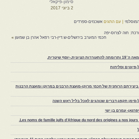
סימון-פיקאלי
2 ביוני 2017
המוסלמי
|
עם התגים
אשכנזים-ספרדים
ורכת: חוה לצרוס-יפה
חכמי המערב בירושלים-ש.דיין-רבי רפאל אהרן בן שמעון
»
יוסף שיטרית.
פיוטים וסליחות
יצירתם הרוחנית של חכמי מרוקו-מועצת הרבנים במרוקו ומועצת הרבנות
-סימן תקפג-דברים שנוהגים לאכל בליל ראש השנה
רגאן- עמרם בן ישי
Les noms de famille juifs d'Afrique du nord des origines a nos jou