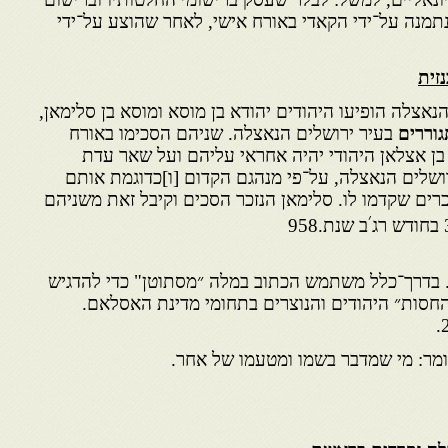
 נתמנה על־ידי הקאדי באורח אישי, לאחר שהוצע על־ידי
זית
אצלה הופיעו היהודים יהודא בן מוסא ומוסא בן סלימאן,
וררים
בעיר ירושלים הנאצלה. שניהם הסכימו באורח
 בן אצלאן היהודי יהיה אחראי עליהם ועל שאר עדת
ושלים הנאצלה, על־פי מנהגם הקדום [ו]כדוגמת אותם
רים שקדמו לו. סלימאן הנזכר הסכים וקיבל זאת משניהם
׳
ב שנת.958
״. בדרך־כלל משתמש הכתוב במלה ״מסתוטן" כדי להדגיש
חסות״ היהודים והנוצרים בתחומי מדינת האסלאם.
ומר: מי שמדבר בשמו ומטעמו של אחר.