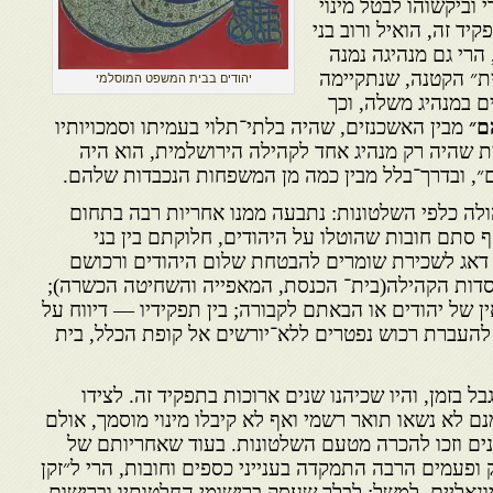
וביקשוהו לבטל מינוי
ד זה, הואיל ורוב בני
הרי גם מנהיגה נמנה
ת״ הקטנה, שנתקיימה
יהודים בבית המשפט המוסלמי
ם במנהיג משלה, וכך
ם״
מבין האשכנזים, שהיה בלתי־תלוי בעמיתו וסמכויותיו
מת שהיה רק מנהיג אחד לקהילה הירושלמית, הוא היה
״, ובדרך־בלל מבין כמה מן המשפחות הנכבדות שלהם.
לה כלפי השלטונות: נתבעה ממנו אחריות רבה בתחום
 סתם חובות שהוטלו על היהודים, חלוקתם בין בני
 דאג לשכירת שומרים להבטחת שלום היהודים ורכושם
סדות הקהילה(בית־ הכנסת, המאפייה והשחיטה הכשרה);
ן של יהודים או הבאתם לקבורה; בין תפקידיו — דיווח על
להעברת רכוש נפטרים ללא־יורשים אל קופת הכלל, בית
גבל בזמן, והיו שכיהנו שנים ארוכות בתפקיד זה. לצידו
 לא נשאו תואר רשמי ואף לא קיבלו מינוי מוסמך, אולם
ים וזכו להכרה מטעם השלטונות. בעוד שאחריותם של
ופעמים הרבה התמקדה בענייני כספים וחובות, הרי ל״זקן
ציונאליים, למשל: לבלר שעסק ברישומי החלטותיו וברישום