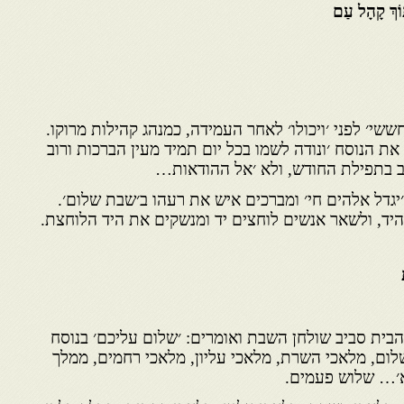
תוֹךְ קָהָל עַם
שי׳ לפני ׳ויכולו׳ לאחר העמידה, כמנהג קהילות מרוקו.
את הנוסח ׳ונודה לשמו בכל יום תמיד מעין הברכות ורוב
ב בתפילת החודש, ולא ׳אל ההודאות…
גדל אלהים חי׳ ומברכים איש את רעהו ב׳שבת שלום׳.
יד, ולשאר אנשים לוחצים יד ומנשקים את היד הלוחצת.
הבית סביב שולחן השבת ואומרים: ׳שלום עליכם׳ בנוסח
לום, מלאכי השרת, מלאכי עליון, מלאכי רחמים, ממלך
א׳… שלוש פעמים.