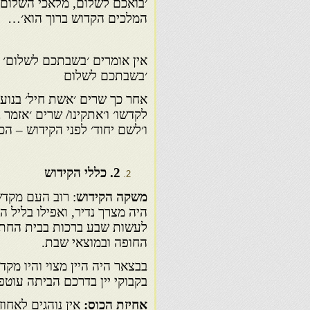
׳בואכם לשלום, מלאכי השלום,
המלכים הקדוש ברוך הוא׳…
אין אומרים ׳בשבתכם לשלום׳ ול
׳בשבתכם לשלום
אחר כך שרים ׳אשת חיל׳ בנועם
לקדשו׳ ו׳אתקינו/ שרים ׳אזמר ב
ו׳לשם יחוד׳ לפני הקידוש – ה
2
. כללי הקידוש
משקה הקידוש
: רוב העם מקדש
היה מצרך נדיר, ואפילו בליל ה
לעשות שבע ברכות בבית החתן
החופה ובמוצאי שבת.
בבצאר היה היין מצוי והיו מקד
בקבוקי יין בדרכם הביתה עוטפי
אחיזת הכוס:
אין נוהגים לאחו