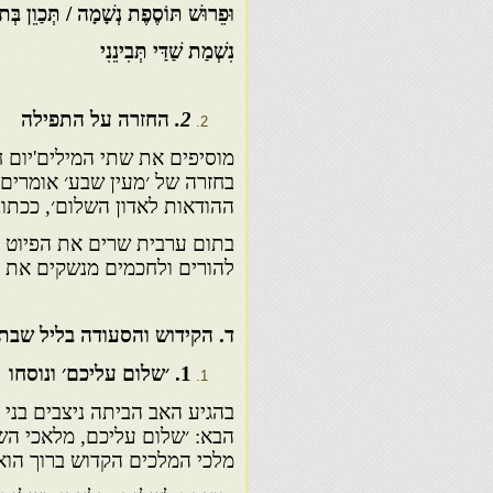
וּפֵרוּשׁ תּוֹסֶפֶת נְשָׁמָה / תְּכַוֵן בְּ
נִשְׁמַת שַׁדַּי תְּבִינֵנִי
2
.
החזרה על התפילה
מוסיפים את שתי המילים'יום חש
בחזרה של ׳מעין שבע׳ אומרים 
ההודאות לאדון השלום׳, ככתו
בתום ערבית שרים את הפיוט ׳י
להורים ולחכמים מנשקים את ה
ד. הקידוש והסעודה בליל שבת
1
. ׳שלום עליכם׳ ונוסחו
בהגיע האב הביתה ניצבים בני 
הבא: ׳שלום עליכם, מלאכי הש
מלכי המלכים הקדוש ברוך הו