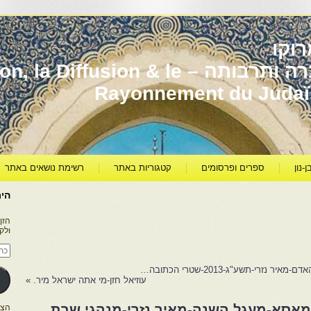
וקו
יהדות מרוקו עברה ותרבותה – usion & le
Rayonnement du Juda
ן-נון
ספרים ופרסומים
קטגוריות באתר
רשימת נושאים באתר
היר
הזן
ולק
כתו
דוא
אלק
י-תשע"ג-2013-שטרי הכתובה…
עוזיאל חזן-מי אתה ישראל מיר.
»
מאסא-מעגל השנה-מאיר נזרי-מנהגי שבת
הצטרפו ל