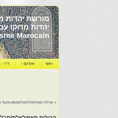
מורשת יהדות מר
ïsme Marocain
ראשי
אינדקס –
ד"ר י. ב
«
קהילת תאפילאלת/סג'למאסא-מעגל האדם-מאיר נזר
קהילות תאפילאלת/סג'ל