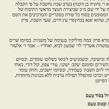
 ר׳ נחוניה בן הקנה) בערב שבת נחשבת על פי הקבלה
 על ידי שם מ״ב שביצירה הנוצר מראשי התיבות של
מסומנים בסוף כל שורה בסוגריים והמרכיבים את השם
ת, שהוא 'אנא בכח׳(פרי עץ חיים, שער השבת, פרק
ורא פרק ׳במה מדליקין׳ בנעימה של משניות. בסיומו שרים
משחת אשריך׳ לר׳ שמעון לביא, ואחריו – ׳אמר ר׳ אלעזר׳
 ובישיבה, וכשמגיעים ל׳בואי בשלום׳ עומדים, ובסיום
רים וסימנם יעקב: ישקני, עורי צפון, קול דודי, באתי
יר ליום השבת׳ בעמידה, ובסיומו יושבים, והחזן עומד
יש ו׳ברכו ומתפלל תפילת ערבית ללא מנגינות מיוחדות,
הפייטן:
ָדוֹל בְּסוֹד טַעַם
ָה וּבְטוּב טַעַם