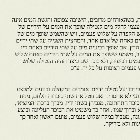
, כשהאורחים מרובים, הישיבה צפופה והגשת המים אינה
צמו לחלק מים לנטילה שופך את המים על הידיים של
 יש הקפדה על שלוש פעמים, ויש שהשמש שופך מים של
ים כאחת של אדם אחד, והמחצית השנייה על שתי ידיים
הדין, אם שופך רביעית מים על שתי הידיים כאחת דיו.
 ב, משמע ששופך את המים על שתי הידיים כאחת שלוש
ים רביעית, ולא נזכר שם כיצד תהיה הנטילה שלוש
 פעמים רצופות על כל יד. ע"כ
ירכו ׳על נטילת ידיים׳ אומרים במקהלה ובנועם ׳למבצע
רועי לא אחסר׳. האב נוטל את שתי כיכרות הלחם, מניח
יכר התחתונה, מגביהן בשתי ידיו, מברך ברכת ׳המוציא׳,
וא וברוך שמו׳. אחר כך משמיט את הכיכר העליונה ובוצע
נה, מטביל במלח שלוש פעמים, טועם ראשון ואחר כך
ות ולא בזריקה.