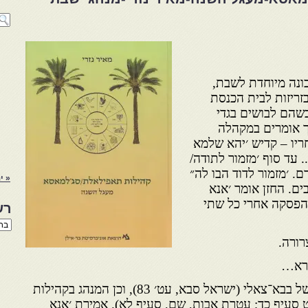
ונה מיוחדת לשבת,
בזריזות לבית הכנסת
שהם לבושים בגדי
 אומרים במקהלה
ריו – קדיש ׳יהא שלמא
. עד סוף ׳מזמור לתודה/
. ׳מזמור לדוד הבו לה״
« ינ
ים. החזן אומר ׳אנא
הפסקה אחרי כל שתי
רש
רשי
הנו
רורה.
באת
ורא…
כך היה מנהגו של בבא־צאלי (ישראל סבא, עט׳ 83), וכן המנהג בקהילות
 סעיף כד; עטרת אבות, שם, סעיף לא). אמירת ׳אנא