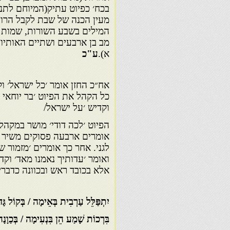
בכח׳ כפיוט עתיק(המיוחם לתנא
מעין הכנה של שבת לקבל הרוח
המילים בשבע השורות, שמות ה
מב בן ארבעים ושתיים האותיו
א).
ע"כ
אח״כ החזן אומר ׳כל ישראל׳ וק
כל הקהל את הפיוט ׳בר יוחאי נ
וקדיש ׳על ישראל/
הפיוט ׳לכה דודי׳ מושר במקהלה
אומרים ארבעה פסוקים משיר השי
לגני. אחר כך אומרים ׳מזמור ש
ואומר ׳עדותיך נאמנו מאד׳ וקד
אלא בכובד ראש ובכוונה כדברי 
יִתְפַּלֵּל עַרְבִית בְּאֵימָה / בְּקוֹל גּ
בִּרְכוֹת שָׁמַע הֵן בִּנְעִימָה / בְּכַוָנ