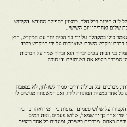
לל ל״ה תיבות בכל חלק, כמצוין בתפילת החודש. הקידוש
 שלום ואחריהן ׳יום השישי..
נאמר כולו במקהלה על ידי בני הבית יחד עם המקדש, חוץ
ום ברכת ׳מקדש השבת' שנאמרות על ידי המקדש בלבד.
שמו׳: בני הבית עונים ׳ברוך הוא וברוך שמו׳ על הברכות
הן המברך מוציא את השומעים ידי חובה.
ותן, מברכים ׳על נטילת ידיים׳ סמוך לשולחן, לא במטבח
ים כל אחד במפית המונחת לידו, ואב המשפחה מגישים לו
קפידו על שלוש פעמים רצופות ביד ימין ואחר כך ביד
ד ימין אחר כך יד שמאל, שלוש פעמים, ואת המים
ידיים כאחת מברכים בישיבה, ומנגבים כל אחד במפית