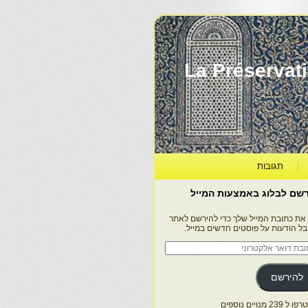
La Préservation, la Diff
תגובות
שם לבלוג באמצעות המייל
 את כתובת המייל שלך כדי להירשם לאתר
בל הודעות על פוסטים חדשים במייל.
בת
ר
טרוני
להירשם
 239 מנויים נוספים