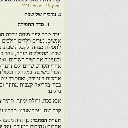
תאריך
16 בפברואר 2021
ג. ערבית של שבת
1
. סדר התפילה
ערב שבת לפני מנחה ניכרת תכ
אנשים, נערים וילדים הולכים 
לתפילת מנחה ולקבלת שבת, כ
שבת. מתפללים מנחה, אחר כך
ובנעימה את ׳שיר השירים ואח
אחרי הקדיש שרים ׳לכו נרננה/.
הכול בישיבה, במקהלה ובקול רם
אומרים בעמידה, ואחר כך יושב
בכח׳ בקריאה קצבית מתונה וב
מילים:
אנא בכח. גדולת ימינך. תתיר צ
קבל רנת. עמך שגבנו. טהרנו נ
הערת המחבר:
אחרות (נתיבות המערב, עט׳ יט