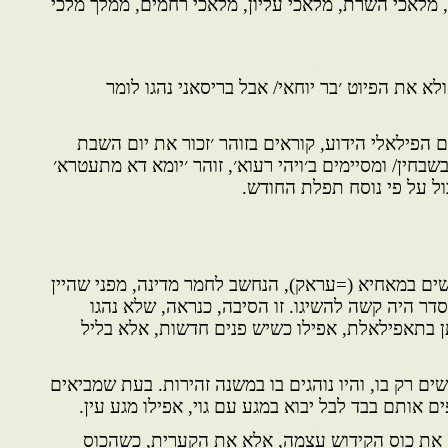
 מלאכי השרת, מלאכי עליון, מלאכי רחמים, ממלך מלכי
א את הפיוט ׳בר יוחאי/ אבל בריסאני נהגו לומר
 הפילאלי הידוע, קוראים בזוהר ׳זכור את יום השבת
שבחין/ ומסיימים ב׳ויהי רעוא׳, זוהר ׳יומא דא מתעטרא׳
כול על פי נוסח תפלת החודש.
ים במאחיא (=עראק), הנחשב לחמר מדינה, מפני שהיין
סדר היה קשה להשיגו. זו הסיבה, כנראה, שלא נהגו
 בתאפילאלת, אפילו כשיש פנים חדשות, אלא בליל
שים רק בו, והיו נוהגים בו במשנה זהירות. בעת שמביאים
ם אותם בבד לבל יבוא במגע עם גוי, אפילו מגע עין.
ז את כוס הקידוש עצמה, אלא את הקערית, כשהכוס