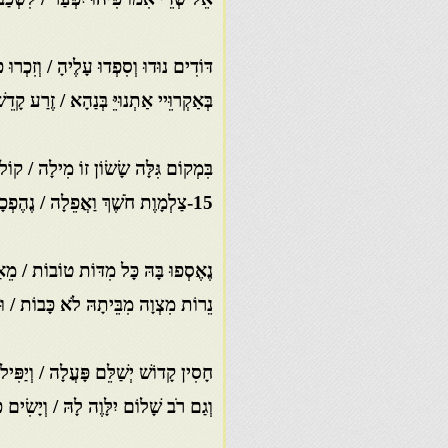
דּוֹדִים נוּדוּ וְסִפְדוּ עָלֶיהָ / וְזִכְרוּ כ
בְּאַקְרוֵּיי אַתְנוּיֵּ בְּנַהָא / זֶרַע קָדֵש
בִּמְקוֹם גִּלָּה שָׂשׂוֹן זוֹ מִילָה / קוֹל
15-צַלְמָוֶת חֹשֶׁךְ וַאֲפֵלָה / נֶהֶפְכָה לְאֵבֶל שִׂמְחָתָהּ
נֶאֶסְפוּ בָּהּ כָּל מִדּוֹת טוֹבוֹת / מֵא
נֵרוֹת מִצְוָה מִבֵּיתָהּ לֹא כָּבוֹת / וּב
חָסִין קָדוֹשׁ יְשַׁלֵּם פָּעֲלָה / וְיַפִּיל
וְגַם רֹב שָׁלוֹם יִלָּוֶה לָהּ / וְיָשִׂים כ