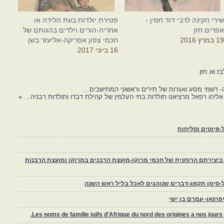
ירי הקינה לרבי דוד חסין -
פטירת יולדות בעת הלידה או
פרים חזן
אחריה-הורים וילדים בהגותם של
1 במרץ 2016
חכמי צפון אפריקה-אליעזר בשן
16 ביוני 2017
בז וא.חזן
- רשמי מסע ואגרות של תירים וראשוני המתישבים…
אליהו רפאל מרציאנו תולדות בתי העלמין של קהילת דבדו ותולדות רבניה…
»
פיוטים וסליחות
יצירתם הרוחנית של חכמי מרוקו-מועצת הרבנים במרוקו ומועצת הרבנות
-סימן תקפג-דברים שנוהגים לאכל בליל ראש השנה
רגאן- עמרם בן ישי
Les noms de famille juifs d'Afrique du nord des origines a nos jou