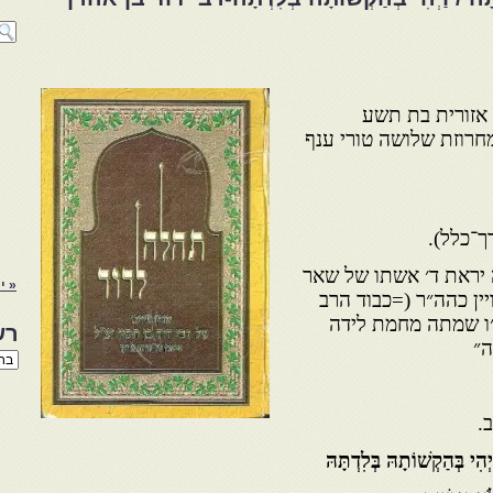
 אזורית בת תשע
מחרוזת שלושה טורי ענף
־כלל).
 יראת ד׳ אשתו של שאר
« יו
ין כהה״ר (=כבוד הרב
ר״ו שמתה מחמת לידה
רש
ה״
רשי
הנו
באת
.
ִי בְּהַקְשׁוֹתָהּ בְּלִדְתָּהּ