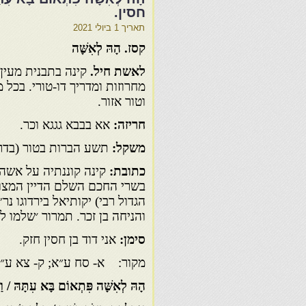
חסין.
תאריך
1 ביולי 2021
קסז. הָהּ לְאִשָּׁה
לאשת חיל.
קינה בתבנית מעין
מחרוזות ומדריך דו-טורי. בכל 
וטור אזור.
חריזה:
אא בבבא גגגא וכר.
משקל:
תשע הברות בטור (בדרך
כתובת:
קינה קוננתיה על אשה
בשרי החכם השלם הדיין המצוי
הגדול רבי) יקותיאל בירדוגו נ
והניחה בן זכר. תמרור ׳שלמו ל
סימן:
אני דוד בן חסין חזק.
מקור: א- סח ע״א; ק- צא ע״ב
הָהּ לְאִשָּׁה פִּתְאוֹם בָּא עִתָּהּ / וַיְה