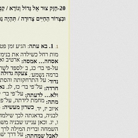
20-חָזָק צוּר אֵל גָּדוֹל וְנוֹרָא / קַבֵּל אוֹתָהּ מִזְבַּח כַּפָּרָה
וּבִצְרוֹר הַחַיִּים צְרוּרָה / תִּהְיֶה נַפְ
1
. בא עתה
: הגיע זמן פ
מות רחל כשילדה את בנימי
ארטיב ואמ
אסחה… אמסה:
על-פי בר׳ כג, ב ׳לספד לשר
צעקה גדולה 
ברמה נשמע׳.
: על התרחקותה והסת
נדוד
על־פי בר׳ כז, לג.
נא
חרדה:
על־פי בר׳ ל
ולא… לדעתה:
מחמת לידתה, על־פי בר
מתה:
כשרון מעשיה:
איוב יז, יד.
ע
לבניה, בדאגתה לכך שילמדו
ו, יג. וכאן עניינו שבניה 
השמחה וברית המילה לרך ה
על דרך ׳שמ
לאבל שמחתה: