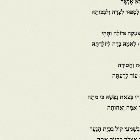
ֹא אֶנְשֶׁה
סָּפוּד לְצָרָה וְלִבְכּוֹתָהּ
עָקָה גְּדוֹלָה וַתֶּהִי
ָה וַחֲסוּדָה
ף עוֹד לְדַעְתָּה
ְהִי בְּצֵאת נַפְשָׁהּ כִּי מֵתָה
 אִמָּהּ וַאֲחוֹתָהּ
ב אֶצְלָהּ לִהְיוֹת אִתָּהּ