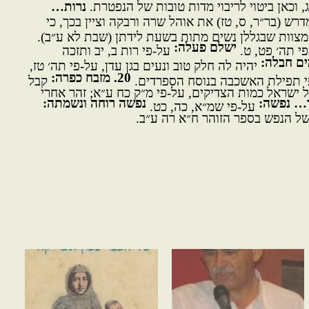
, וכאן ביטוי לריבוי מדות טובות של הנפטרת.
נרות…
ש (בר״ר, ס, טז) את אוהל שרה ורבקה וציין בכך, כי
וות שבגללן נשים מתות בשעת לידתן (שבת לא ע״ב).
ישלם פעלה:
פי תה׳ פט, ט.
על-פי רות ב, יב ותזכה
ים חבלה:
יהיה לה חלק טוב ונעים בגן עדן, על-פי תה׳ טז,
20
. מזבח כפרה:
 תפילת האשכבה בנוסח הספרדים.
קבל
 ישראל כמות הצדיקים, על-פי מ״ק כח ע״א; זהר אחרי
ר… נפשה:
נפשה רוחה ונשמתה:
על-פי שמ״א, כה, כט.
ל הנפש בספר הזוהר ח״א רה ע״ב.