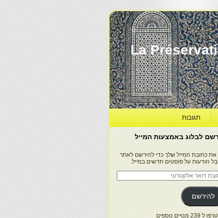
La Préservation, la Diff
תגובות
שם לבלוג באמצעות המייל
 את כתובת המייל שלך כדי להירשם לאתר
בל הודעות על פוסטים חדשים במייל.
בת
ר
טרוני
להירשם
 239 מנויים נוספים