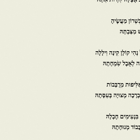
ִּשְׁרוֹן מַעֲשֶׂיהָ
ׁ מַצַּבְתָּהּ
 נְהִי קוֹלָן קִינָה וִילָלָה
ַלִּיפוּת מְרֻבָּבוֹת
ְרָכָה מְצוּיָה בְּעִסָּתָהּ
 בִּנְעִימִים חֶבְלָהּ
ָּבוֹד מְנוּחָתָהּ