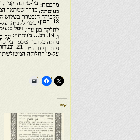
על-פי תה׳ קמד, יג
מרבבות:
כדרך שמתאר המדר
בעיסתה:
הקפידה הנפטרת בשלוש המצ
18
. חסין:
כינוי לקב״ה, על-
ויפל בנעימ
לחלקה בגן עדן.
19
. רב… מנוחתה:
ו.
על־פי
מותה כקרבן המכפר על כלל
21
. ובצרו
מות דף נו, ע״ב.
על-פי החלוקה המשולשת ש
קשור