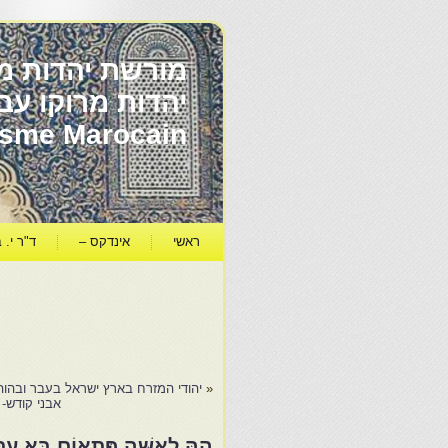
מורשת יהדות מר
ïsme Marocain
ראשי
אינדקס –
ד"ר י. ב
«
יהודי המזרח בארץ ישראל בעבר ובהוה
אבני קודש- 
הָהּ לְאִשָּׁה פִּתְאוֹם בָּא עִת