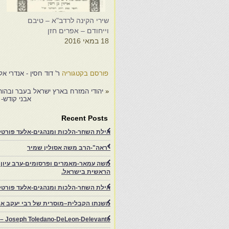
שירי הקינה לרדב"א – טיבם
ש
וייחודם – אפרים חזן
א
18 במאי 2016
9
פורסם בקטגוריה
ר' דוד חסין - אנדרי אל
«
יהודי המזרח בארץ ישראל בעבר ובהוה
אבני קודש- 
Recent Posts
אילת השחר-הלכות ומנהגים-אלעד פורטל-
"ראה"-הרב משה אסולין שמיר
משה עמאר-מאמרים ופרסומים-ערב עיון ב
הראשית בישראל.
אילת השחר-הלכות ומנהגים-אלעד פורטל
משנתו הקבלית–מוסרית של רבי יעקב איפ
rs – Joseph Toledano-DeLeon-Delevante.