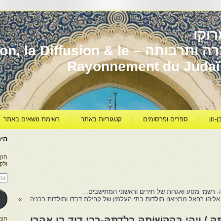
וקו
יהדות מרוקו עברה ותרבותה – usion & le
Rayonnement du Juda
ן-נון
ספרים ופרסומים
קטגוריות באתר
רשימת נושאים באתר
היר
הזן
ולק
כתו
דוא
אלק
- רשמי מסע ואגרות של תירים וראשוני המתישבים…
אליהו רפאל מרציאנו תולדות בתי העלמין של קהילת דבדו ותולדות רבניה…
»
ָּהּ / וַיְהִי בְּהַקְשׁוֹתָהּ בְּלִדְתָּהּ-רבי דוד בן אהרן
הצטרפו ל