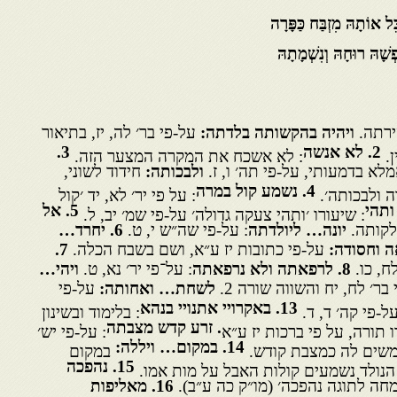
שָׁהּ רוּחָהּ וְנִשְׁמָתָהּ
טירתה.
ויהיה בהקשותה בלדתה:
על-פי בר׳ לה, יז, בתיאור
2
. לא אנשה
3
.
ן.
: לא אשכח את המקרה המצער הזה.
לא בדמעותי, על-פי תה׳ ו, ז.
ולבכותה:
חידוד לשוני,
4
. נשמע קול במרה
ה ולבכותה׳.
: על פי יר׳ לא, יד ׳קול
ותהי
5
. אל
: שיעורו ׳ותהי צעקה גדולה׳ על-פי שמ׳ יב, ל.
לקותה.
יונה… ליולדתה
: על-פי שה״ש י, ט.
6
. יחרד…
ה וחסודה:
על-פי כתובות יז ע״א, ושם בשבח הכלה.
7
.
ח, כו.
8
. לרפאתה ולא נרפאתה
: על־פי יר׳ נא, ט.
ויהי…
׳ לח, יח והשווה שורה 2.
לשחת…
ואחותה:
על-פי
13
. באקרויי אתנויי בנהא
ל-פי קה׳ ד, ד.
: בלימוד ובשינון
. זרע קדש מצבתה
 תורה, על פי ברכות יז ע״א
: על-פי יש׳
14
. במקום… ויללה:
משמשים לה כמצבת קודש.
במקום
15
. נהפכה
נולד נשמעים קולות האבל על מות אמו.
חה לתוגה נהפכה׳ (מו״ק כה ע״ב).
16
. מאליפות