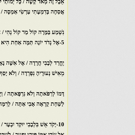
אֵבֶל זֶה מְאֹד קָשֶׁה / כָּל יְמוֹתַי ל
אֲסַחֶה בְּדִמְעָתִי עַרְשִׂי אַמְסֶה / לַ
נִשְׁמַע בַּמָּרָה קוֹל מַר קוֹל נְהִי / צְ
5-אֶל נְדֹד יוֹנָה תַּמָּה אַחַת הִיא / לְאִמָּהּ בָּרָה לְיוֹלַדְתָּהּ
יֶחֱרַד לְבָבִי חֲרָדָה / אֶל אִשָּׁה נָא
מֵאִישׁ נְעוּרֶיהָ נִפְרְדָה / וְלֹא יָסַ
דָּמוֹ לְרַפֹּאתָהּ וְלֹא נִרְפָּאתָה / וַי
לַשַּׁחַת קָרְאָה אָבִי אַתָּה / לָרִמָּה
10-יָקֹד אֵשׁ בִּלְבָבִי יוּקַד יִבְעָר / בְּשָׁמְעִי קוֹל בִּכְיַת הַנַּעַר
אֵל שְׂדֵי אִמּוֹ פִּיהוּ יִפְעַר / לִשְׁכַּ