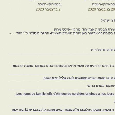
מארוקו-חנוכה
במארוקו-חנוכה
2 בנובמבר 2020
2 בדצמבר 2020
 מ.ישראל
ירת הבקשות אצל יהודי מרוקו –פייטני מרוקו
 בקזבלנקה-אליעזר בשן אורות המגרב תשע"ח- הריגת מוסלמי ע׳׳י יהודי…
»
פיוטים וסליחות
יצירתם הרוחנית של חכמי מרוקו-מועצת הרבנים במרוקו ומועצת הרבנות
-סימן תקפג-דברים שנוהגים לאכל בליל ראש השנה
רגאן- עמרם בן ישי
Les noms de famille juifs d'Afrique du nord des origines a nos jou
צפרו – קהילה יהודית קטנה במרוקו, ויצירת חכמיה חובקת עולם.הרמ"א מצפרו-נסים אמנון אלקבץ.ברית 41 בעריכתו