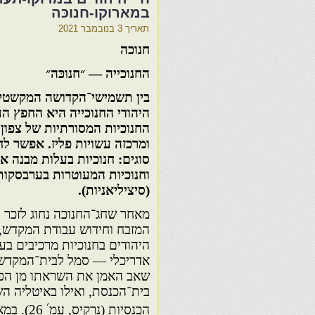
במארוקו-חנוכּה
תאריך
3 בנובמבר 2021
חנוכה
החנוכייה — ״חנוכּה״
בין תשמישי־הקדושה המקשטי
היהודי החנוכייה היא החפץ הע
החנוכיות המסורתיות של צפון 
ומרכזה עשויות פליז. אפשר לח
סוגים: חנוכיות בעלות מבנה אד
וחנוכיות המעוטרות בערבסקות
(סיציליאניות).
מאחר שחג־החנוכה נחוג לזכר 
המזבח וחידוש עבודת המקדש, 
היהודים בחנוכיות מרכיבים בעל
אדריכלי — סמל לבית־המקדש. 
שאב האמן את השראתו מן הפ
בית־הכנסת, ואילו באיטליה השפ
׳
הכנסיות (נרקיס, עמ
26). ב