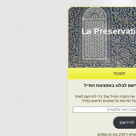
La Préservation, la Diff
תגובות
שם לבלוג באמצעות המייל
 את כתובת המייל שלך כדי להירשם לאתר
בל הודעות על פוסטים חדשים במייל.
בת
ר
טרוני
להירשם
 239 מנויים נוספים