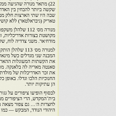
22) מתאר מנורה שהגיעה מ
שקשה ביותר להבחין בין האדר
שבה היו שתי הארצות חלק מממ
טאריק (גיבראלטאר) ללא קושי.
מנורה מס׳ 112 של
מקושטת בצורות אדריכליות, וב
מודח׳אר. משני צדדיה לוח, שקב
למנורה מס׳ 113 
המבנה שני מגדלים כשל מינארט
את הקשתות המעוגלות ההארמונ
סאנטה מאריה לה בלאנקה. מתע
את זכר האדריכלות של מולדתם
החנוכיות הלכו וגדלו. באופן כ
הן עתיקות יותר.
לבסוף הופיעו ציפורים על גגו
בית־המקדש, הרי הציפורים מב
לחצרות ה׳… גם צפור מצאה בי
היהודי הנודד, המבקש — כמו 