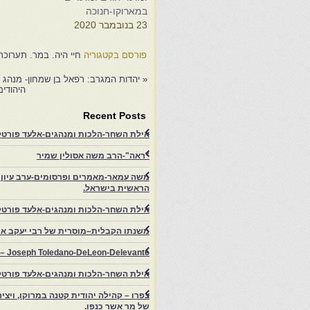
במארוקו-חנוכה
ב
23 בנובמבר 2020
9
פורסם בקטגוריה
חיי היה. במר. תערוכת
«
יהדות המגרב: רפאל בן שמחון- מנהג ש
היהודים
Recent Posts
אילת השחר-הלכות ומנהגים-אלעד פורטל-
"ראה"-הרב משה אסולין שמיר
משה עמאר-מאמרים ופרסומים-ערב עיון ב
הראשית בישראל.
אילת השחר-הלכות ומנהגים-אלעד פורטל
משנתו הקבלית–מוסרית של רבי יעקב איפ
rs – Joseph Toledano-DeLeon-Delevante.
אילת השחר-הלכות ומנהגים-אלעד פורטל
של מר אשר כנפו.