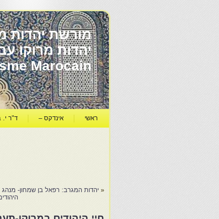
מורשת יהדות מר
ïsme Marocain
ראשי
אינדקס –
ד"ר י. ב
«
יהדות המגרב: רפאל בן שמחון- מנהג ש
היהודים
חיי היהודים במרוקו-תער