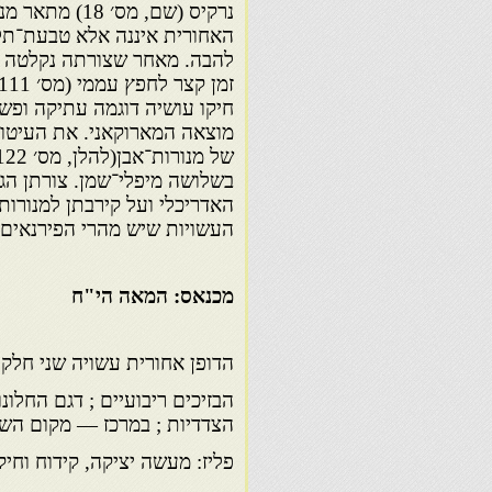
נרקיס (שם, מס
האחורית איננה אלא טבעת־תל
להבה. מאחר שצורתה נקלטה בא
חיקו עושיה דוגמה עתיקה ופשו
מוצאה המארוקאני. את העיטור
בשלושה מיפלי־שמן. צורתן הגי
האדריכלי ועל קירבתן למנורות
העשויות שיש מהרי הפירנאים.
מכנאס: המאה הי"ח
הדופן אחורית עשויה שני חלקי
הבזיכים ריבועיים ; דגם החלו
הצדדיות ; במרכז — מקום הש
פליז: מעשה יציקה, קידוח וחיקו