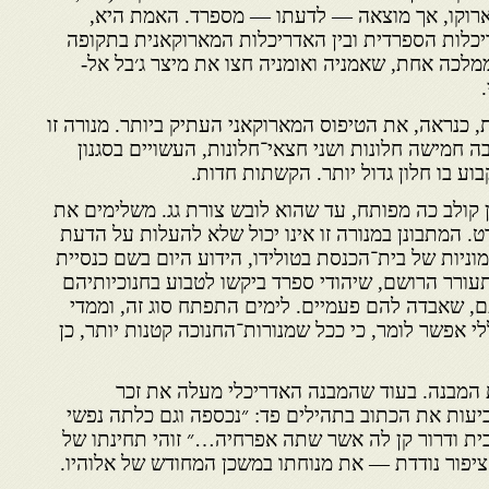
מארוקו, אך מוצאה — לדעתו — מספרד. האמת היא,
יכלות הספרדית ובין האדריכלות המארוקאנית בתקופה
לכה אחת, שאמניה ואומניה חצו את מיצר ג׳בל אל-
הלן משקפת, כנראה, את הטיפוס המארוקאני העתיק ביותר. מנורה זו
ה חמישה חלונות ושני חצאי־חלונות, העשויים בסגנון
וע בו חלון גדול יותר. הקשתות חדות.
שלהלן הותקן קולב כה מפותח, עד שהוא לובש צורת גג. משלימים את
. המתבונן במנורה זו אינו יכול שלא להעלות על הדעת
יות של בית־הכנסת בטולידו, הידוע היום בשם כנסיית
ורר הרושם, שיהודי ספרד ביקשו לטבוע בחנוכיותיהם
, שאבדה להם פעמיים. לימים התפתח סוג זה, וממדי
ללי אפשר לומר, כי ככל שמנורות־החנוכה קטנות יותר, כן
ת המבנה. בעוד שהמבנה האדריכלי מעלה את זכר
יעות את הכתוב בתהילים פד: ״נכספה וגם כלתה נפשי
ת ודרור קן לה אשר שתה אפרחיה…״ זוהי תחינתו של
ציפור נודדת — את מנוחתו במשכן המחודש של אלוהיו.