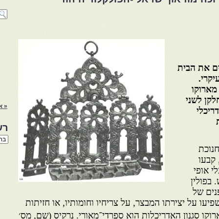
ם את הבית
יקרי.
מארוקו
לקן לשני
« א
ריכלי
רש
רשי
הנו
חנוכת
באת
קבעו
י אופי
בפולין
נים של
יעו על יצירתו המבצר, על צריחיו וחומותיו, או חזיתות
מארוקו סגנון האדריכלות הוא ספרדי־מאורי. נרקיס (שם, מס׳