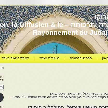
וקו
יהדות מרוקו עברה ותרבותה – usion & le
Rayonnement du Juda
ן-נון
ספרים ופרסומים
קטגוריות באתר
רשימת נושאים באתר
היר
הזן
ולק
כתו
דוא
אלק
ירת הבקשות אצל יהודי מרוקו –פייטני מרוקו
 בקזבלנקה-אליעזר בשן אורות המגרב תשע"ח- הריגת מוסלמי ע׳׳י יהודי…
»
וכה מוזיאון ישראל -הפולקלור היהודי
הצטרפו ל