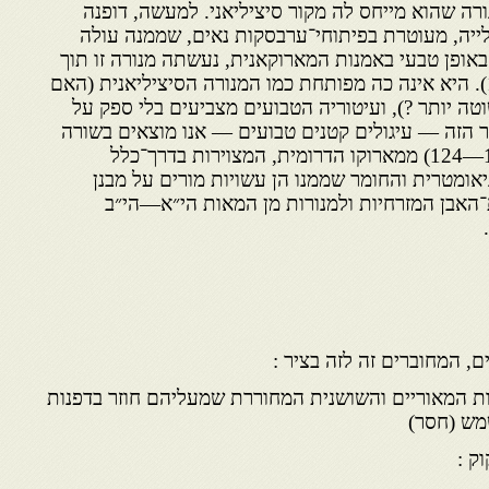
׳ 18) מתאר מנורה שהוא מייחס לה מקור סיציליאני. למעשה, דופנה
ייה, מעוטרת בפיתוחי־ערבסקות נאים, שממנה עולה
ופן טבעי באמנות המארוקאנית, נעשתה מנורה זו תוך
זמן קצר לחפץ עממי (מס׳ 111). היא אינה כה מפות­חת כמו המנורה הסיציליאנית (האם
טה יותר ?), ועיטוריה הטבועים מצביעים בלי ספק על
 הזה — עיגולים קטנים טבועים — אנו מוצאים בשורה
של מנורות־אבן(להלן, מס׳ 122—124) ממארוקו הדרומית, המצוירות בדרך־כלל
אומטרית והחומר שממנו הן עשויות מורים על מבנן
־האבן המזרחיות ולמנורות מן המאות הי״א—הי״ב
ם, המחוברים זה לזה בציר :
נות המאוריים והשושנית המחוררת שמעליהם חוזר בדפנות
מש (חסר)
ק :