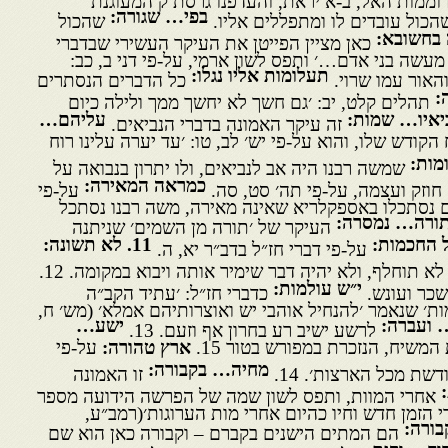
בפי… שגורה:
הכול עובדים לו ומתפללים אליו.
שהכול
 בחשובא:
כאן מציין הפייטן את העיקר העשירי שבדברי
עשה בני אדם…׳ ותפס לשון ארמי, על-פי דני ב, כב:
תעלומות אליו נגלו:
והאור עמו שרוי.
כל הדברים הנסתרים
:
תהלים קלט, יב: ׳גם חשך לא יחשך ממך ולילה כיום
ביאיו… שמות:
עליהם…
זה עיקר האמונה בדברי הנביאים.
קודש שלו, והוא על-פי יש׳ לב, טו: ׳עד יערה עלינו רוח
מות:
שמשה רבנו היה אב לנביאים, ולו יתרון בנבואה על
כמראה המאירה:
חוזק ועצמה, על-פי תה׳ סט, סה.
על-פי
ים נסתכלו באספקלריא שאינה מאירה, משה רבנו נסתכל
ותורה… נמסרה:
העיקר של ׳תורה מן השמים׳ שניתנה
ל החכמות:
11
. לא תשונה:
על-פי דברי חז״ל בדב״ר יא, ה.
לא תוחלף, ולא יהיה דבר שימיר אותה ויבוא במקומה. 12.
י״ש עולמות:
כר ועונש.
כדברי חז״ל: ׳עתיד הקב״ה
ות׳ שנאמר ׳להנחיל אוהבי יש ואוצרותיהם אמלא׳ (מש׳ ח,
 ועברה:
ישע…
לרשע ישיב רע בחרון אף וזעם. 13.
המשיח, הנזכרת במפורש בטור 15.
ארץ טהורה:
על-פי
מחיה… בקבורה:
שת מכל הארצות׳. 14.
זו האמונה
:
אחרי המוות, ותפס לשון שמה של הפרשה הידועה מספר
די הזמן חדש וחיו כהיום אחרי מות הערוגות׳(רמב״ע,
בורה:
הם המתים הישנים בקברם – וקבורה כאן הוא שם