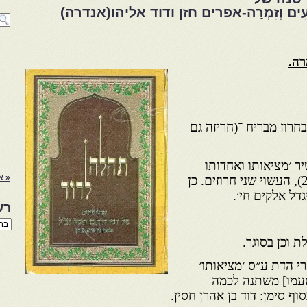
נָעִים וְזִמְרָה-אפרים חזן ודוד אליהו(אנדרה)
רה
.
בחרוז מבריח ־(חריזה גם
ר ׳מציאותו ואחדותו
« א
ואין גוף וקדמון׳ (דודזון, מ:2115), העשוי שני חרוזים. כן
דל אלקים חי׳.
רש
רשי
הנו
 וכן בסוגר.
באת
רי הדת ע״ס ׳מציאותו׳
וטעמו] משתנה לכמה
סוף סימן: דוד בן אהרן חסין.