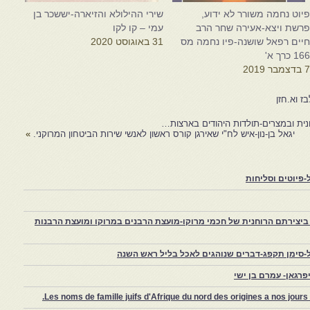
יוט נחמה משורר לא ידוע,
שירי ההילולא והזיארה-יששכר בן
רשת ויצא-אעירה שחר הרב
עמי – קו לקו
יים רפאל שושנה-פיו נחמה מס
31 באוגוסט 2020
16 כרך א'
 בדצמבר 2019
בז וא.חזן
נית ובמצרים-תולדות היהודים בארצות…
יגאל בן-נון-איש לח"י שאירגן קורס ראשון לאנשי שירות הביטחון המרוקני.
»
פיוטים וסליחות
יצירתם הרוחנית של חכמי מרוקו-מועצת הרבנים במרוקו ומועצת הרבנות
-סימן תקפג-דברים שנוהגים לאכל בליל ראש השנה
רגאן- עמרם בן ישי
Les noms de famille juifs d'Afrique du nord des origines a nos jou