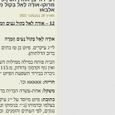
מרוקו-אוֹדֶה לָאֵל בְּקוֹל 
אלבאז
תאריך
18 בנובמבר 2021
12 – אודה לאל
בקול נעים וזמ
אוֹדֶה
לָאֵל
בְּקוֹל
נָעִים
וְזִמְרָה
לי״ג עיקרים. פיוט בן טז בתים 
ברוב הדלתות).
הבית פותח במילה ממילות השי
ניכרת בבירור השפעת הפיוט ׳יג
חריזה:
אאאאא וכו'.
משקל:
אחת-עשרה הברות בדלת
כתובת:
פיוט מיוסד על י״ג עיק
בצלמו ובדמותו [נ״י: בנימוקו 
נגונים, לפי העתים והזמנים. וב