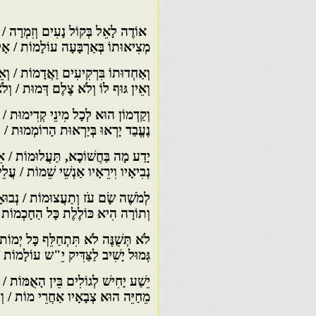
אוֹדֶה לָאֵל בְּקוֹל נָעִים וְזִמְרָה / ב
מְצִיאוּתוֹ בְּאַרְבָּעָה עוֹלָמוֹת / א
וְאַחְדוּתוֹ בִּרְקִיעִים וַאֲדָמוֹת / וְאֵי
וְאֵין גּוּף לוֹ וְלֹא צֶלֶם דְּמוּת / וְל
וְקַדְמוֹן הוּא לְכָל מִינֵי קְדִימוּת / ל
נֶעֱבַד יָרְאוּ בְּיַרְאוּת הָרוֹמְמוּת / עֲ
יָדַע מָה בַּחֲשׁוֹכָא, תַּעֲלוּמוֹת / אֵלָ
נְבִיאָיו וִירֵאָיו אַנְשֵׁי שֵׁמוֹת / עֲ
לְמֹשֶׁה שָׂם עֹז וְתַעֲצוּמוֹת / נְבוּאָ
וְתוֹרָה הִיא כּוֹלֶלֶת כָּל הַחָכְמוֹת /
לֹא תְּשֻׁנֶּה לֹא תִּתְחַלֵּף כָּל יְמוֹ
גְּמוּל יָשִׁיב לַצַּדִּיק יֵ"ש עוֹלָמוֹת /
יֵשַׁע יָחִישׁ לְגוֹלִים בֵּין הָאֻמּוֹת / 
מֵחַיֵּה הוּא צְבָאָיו אַחֲרֵי מוֹת / וְיָקִ