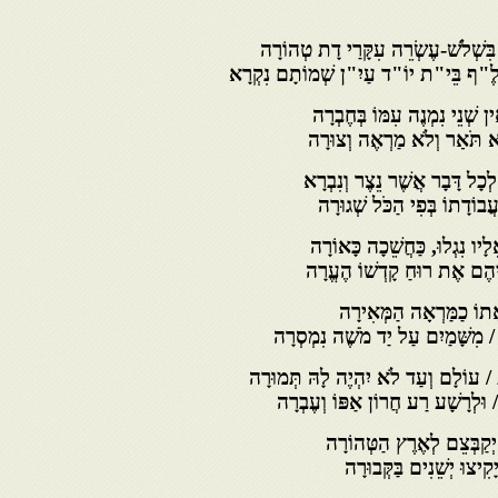
ִּשְׁלֹשׁ-עֶשְׂרֵה עִקָּרַי דָת טְהוֹרָה
ָלֶ"ף בֵּי"ת יוֹ"ד עַיִ"ן שְׁמוֹתָם נִקְרָא
ן שְׁנֵי נִמְנֶה עִמּוֹ בְּחֶבְרָה
ֹא תֹּאַר וְלֹא מַרְאֶה וְצוּרָה
ְכָל דָּבָר אֲשֶׁר נֵצֶר וְנִבְרָא
בוֹדָתוֹ בְּפִי הַכֹּל שְׁגוּרָה
יו נִגְלוּ, כַּחֲשֵׁכָה כָּאוֹרָה
לֵיהֶם אֶת רוּחַ קָדְשׁוֹ הֶעֱרָה
תוֹ כַמַּרְאָה הַמְּאִירָה
 מִשָּׁמַיִם עַל יַד מֹשֶׁה נִמְסְרָה
ת / עוֹלָם וְעַד לֹא יִהְיֶה לָהּ תְּמוּרָה
 וּלְרָשָׁע רַע חֲרוֹן אַפּוֹ וְעֶבְרָה
יְקַבְּצֵם לְאֶרֶץ הַטְּהוֹרָה
יצוּ יְשֵׁנִים בַּקְּבוּרָה