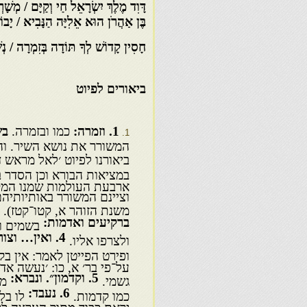
דָּוִד מֶלֶךְ יִשְׂרָאֵל חַי וְקַיָּם / מְשָׁר
בֶּן אַהֲרֹן הוּא אֵלִיָּה הַנָּבִיא / יָבו
חָסִין קָדוֹשׁ לְךָ תּוֹדָה בְּזִמְרָה / נְש
ביאורים לפיוט
1
. וזמרה:
כמו ובזמרה.
בש
המשורר את נושא השיר. והש
ביאורנו לפיוט ׳לאל מראש ד
במציאות הבורא וכן הסדר בי
ארבעת העולמות שמנו המקוב
וציינם המשורר באותיותיהם
משנת הזוהר א, קטו־קטז). 3.
ברקיעים ואדמות:
בשמים ו
4
. ואין… וצו
ולצרפו אליו.
ופירט הפייטן לאמר: אין ב
על־פי בר׳ א, כו: ׳נעשה אדם
5
. וקדמון״. ונברא:
גשמי.
מצ
6
. נעבד:
כמו קדמות.
לו בל
יראת כבוד מתוך הערצה לר