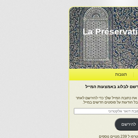
La Préservation, la Diff
תגובות
שם לבלוג באמצעות המייל
 את כתובת המייל שלך כדי להירשם לאתר
בל הודעות על פוסטים חדשים במייל.
בת
ר
טרוני
להירשם
 239 מנויים נוספים