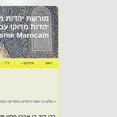
מורשת יהדות מר
ïsme Marocain
ראשי
אינדקס –
ד"ר י. ב
«
שלום בר-אשר-היהודים באפריקה הצפו
רבי דוד בן אהרן חסין-פ