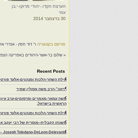
הערצת הקדו.-יהודי מרוקו-י.בן
פ
עמי
פ
30 בדצמבר 2014
ח
6
7
פורסם בקטגוריה
ר' דוד חסין - אנדרי אל
«
שלום בר-אשר-היהודים באפריקה הצפו
Recent Posts
אילת השחר-הלכות ומנהגים-אלעד פורטל-
"ראה"-הרב משה אסולין שמיר
משה עמאר-מאמרים ופרסומים-ערב עיון ב
הראשית בישראל.
אילת השחר-הלכות ומנהגים-אלעד פורטל
משנתו הקבלית–מוסרית של רבי יעקב איפ
rs – Joseph Toledano-DeLeon-Delevante.