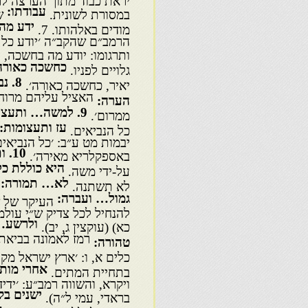
עבודתו:
במסורת לשונית.
ש
ידע מה
מודים באלהותו. 7.
הרמב״ם שהקב״ה ׳יודע כל מ
ותרגומו: יודע מה בחשכה, 
כחשכה כאורה
גלויים לפניו.
8
. נ
יאיר, כחשכה כאורה׳.
האציל עליהם מרוח ה
הערה:
9
. למשה… ותעצו
ממרום׳.
עז ותעצומות:
כל הנביאים.
יבמות מט ע״ב: ׳כל הנביא
10
. 
באספקלריא מאירה׳.
היא כוללת כ
על-ידי משה.
לא… תמורה:
לא תשתנה.
גמול… ועברה:
העיקר של ש
להנחיל לכל צדיק ש״י עולמ
ולרשע…
כא) (עוקצין ג, יב).
רמז לאמונה בביאת 
טהורה:
כלים א, ו: ׳ארץ ישראל מקוד
אחרי מות
בתחיית המתים.
ויקרא, והשווה רמב״ע: ׳ידי
ישנים בק
בראדי, עמי ל״ה).