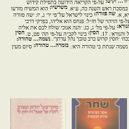
וד… וקים:
על-פי הקריאה הידועה בתפילת קידוש
משרשיו:
 במסכת ראש השנה כה, ע״א.
הוא המשיח מזרעו
שה פזורה:
יא, א.
כינוי לישראל על־פי יר׳ נ, יז: ׳שה פזורה
ל-פי הזיהוי של חז״ל: פנחס הוא אליהו, בפרקי דרבי
נורא:
על-פי מל׳ ג, כג: ׳הנה אנוכי שולח לכם את אליה
הסין:
חסין
הנורא׳. 17.
כינוי לקב״ה על-פי תה׳ פט, ט.
כח׳ ׳חסין קדוש ברב טובך נהל עדתך׳.
נשמה… טהורה:
בזמרה… טהורה:
נשמה שנתת בי טהורה היא׳.
סיום מעין