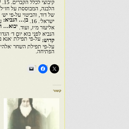
ד
קיבוצי לכלל הקברים. 15.
הלבנה, המבוססת על חז״ל
של דוד, והביטוי על-פי יש׳ 
בן… הנביא:
ישראל׳. 16.
ע
יבוא… ה
אליעזר מ״ז, ועוד.
הנביא לפני בוא יום ד׳ הגדול ו
על-פי תפילת ׳אנא ב
קדוש:
על-פי תפילת השחר ׳אלהי 
הפתיחה.
קשור