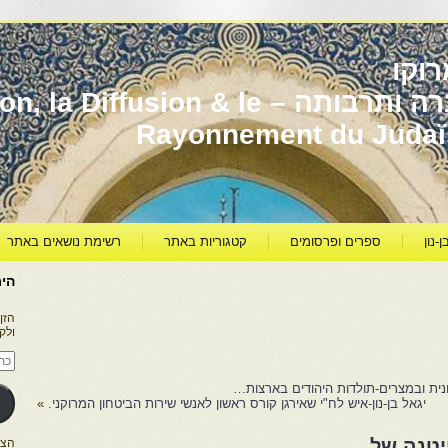
וקו
יהדות מרוקו עברה ותרבותה – usion & le
Rayonnement du Juda
ן-נון
ספרים ופרסומים
קטגוריות באתר
רשימת נושאים באתר
היר
הזן
ולק
כתו
דוא
אלק
נית ובמצרים-תולדות היהודים בארצות…
יגאל בן-נון-איש לח"י שאירגן קורס ראשון לאנשי שירות הביטחון המרוקני.
»
ייטנה של
הצטרפו ל