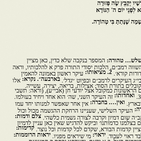
ְשָׁיו יְקַבֵּץ שֶׂה פְּזוּרָה
ֹא לִפְנֵי יוֹם ה' הַנּוֹרָא
ָׁמָה שֶׁנָּתַתָּ בִּי טְהוֹרָה.
לש… טהורה:
המספר בנקבה שלא כדין, כאן מציין
ווה רמב״ם, הלכות יסודי התורה פרק א להלכותיו, וראה
2
. מציאותו:
ורות קורא׳.
עיקר ראשון באמונה להאמין
בארבעה״. נקרא:
״ג העיקרים לרמב״ם ובפיוט ׳יגדל׳.
אלו
לים בתורת הסוד: אצילות, בריאה, יצירה, עשייה.
 הראשונות כמקובל אצל יודעי חן (אבי״ע), (וראה: תשבי
ואחדותו:
זה העיקר השני, שה׳ הוא אחד ויחיד בעולמו.
ואין…. בחברה:
בארץ.
אין אחר שאפשר למנותו יחד עמו
רה:
העיקר השלישי, שעניינו הרחקת ההגשמה מכול וכול
צלם ודמות:
קב״ה שום דמיון וקרבה לצורה גשמית כלשהי.
 בצלמנו כדמותנו׳ וביקש להדגיש שאין כאן עניין לדמיון
קדימות:
יין קדמות הבורא, שקדם לכל קדמות וכל נוצר.
יראוי:
יראות הרוממות:
בד ראוי לעבוד.
מי שיראים מפניו.
וממות האל, ב-א יראת, והעדפנו גרסת ק המעוגנת