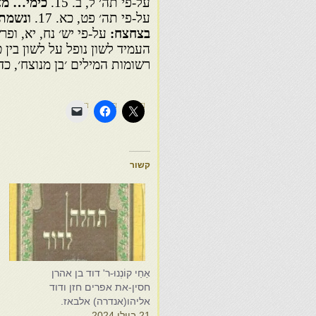
על-פי תה׳ ל, ב. 15.
כימי… מצ
על-פי תה׳ פט, כא. 17.
ונשמת
בצחצח:
על-פי יש׳ נח, יא, ופר
העמיד לשון נופל על לשון בין ט
רשומות המילים ׳בן מנוצח׳, כד
קשור
אַחַי קוֹנְנוּ-ר' דוד בן אהרן
ת
חסין-את אפרים חזן ודוד
א
אליהו(אנדרה) אלבאז.
ח
21 ביולי 2024
ה