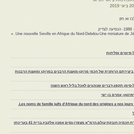
2 ביוני 2019
בז וא.חזן
ק
»
Une nouvelle Seville en Afrique du Nord-Debdou-Une miniature de Jé
פיוטים וסליחות
יצירתם הרוחנית של חכמי מרוקו-מועצת הרבנים במרוקו ומועצת הרבנות
-סימן תקפג-דברים שנוהגים לאכל בליל ראש השנה
רגאן- עמרם בן ישי
Les noms de famille juifs d'Afrique du nord des origines a nos jou
צפרו – קהילה יהודית קטנה במרוקו, ויצירת חכמיה חובקת עולם.הרמ"א מצפרו-נסים אמנון אלקבץ.ברית 41 בעריכתו