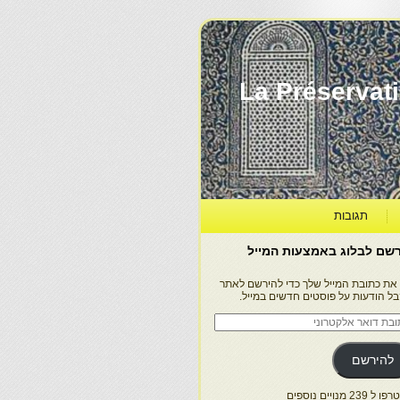
La Préservation, la Diff
תגובות
שם לבלוג באמצעות המייל
 את כתובת המייל שלך כדי להירשם לאתר
בל הודעות על פוסטים חדשים במייל.
בת
ר
טרוני
להירשם
 239 מנויים נוספים