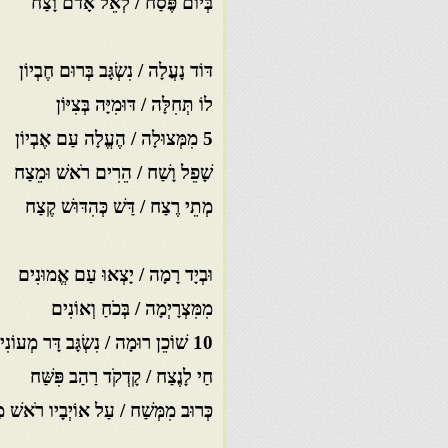
בְּיוֹם פֶּסַח / לְאֵל אָדֹם וָצַח
דּוֹד נָעֲלָה / נִשְׂגָּב בְּרוּם חֶבְיוֹן
לוֹ תְּחִלָּה / דּוּמִיָּה בְּצִיּוֹן
5 מִמְּצוּלָה / הֶעֱלָה עַם אֶבְיוֹן
שָׁפֵל וָשַׁח / הֵרִים רֹאשׁ וּמֵצַח
מְתֵי רֶצַח / דַּשׁ כְּהִדּוּשׁ קֶצַח
וּבְיָד רָמָה / יָצְאוּ עַם אֱמוּנִים
מִמִּצְרָיְמָה / בְּכֹחַ וְאוֹנִים
10 שׁוֹכֵן רוּמָה / נִשְׂגָּב דָּר מְעוֹנִים
חַי לָנֶצַח / קָדְקֹד רַהַב פִּשַּׁח
כְּרוּב מִמְּשַׁח / עַל אוֹיְבָיו רֹאשׁ מ