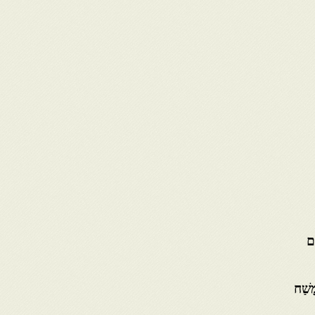
ָשַׁח