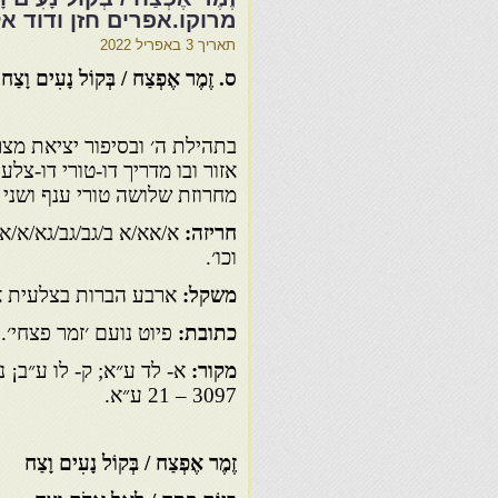
מרוקו.אפרים חזן ודוד א
תאריך
3 באפריל 2022
ס. זֶמֶר אֶפְצַח / בְּקוֹל נָעִים וָצַח
בתהילת ה׳ ובסיפור יציאת מצר
אזור ובו מדריך דו-טורי דו-צלע
מחרוזת שלושה טורי ענף ושני ט
חריזה:
א/אא/א ב/גב/גב/גא/א/א
וכו׳.
משקל:
ארבע הברות בצלעית א
כתובת:
פיוט נועם ׳זמר פצחי׳. 
מקור:
3097 – 21 ע״א.
זֶמֶר אֶפְצַח / בְּקוֹל נָעִים וָצַח