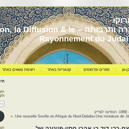
וקו
יהדות מרוקו עברה ותרבותה – usion & le
Rayonnement du Juda
ן-נון
ספרים ופרסומים
קטגוריות באתר
רשימת נושאים באתר
היר
הזן
ולק
כתו
דוא
אלק
ק
»
Une nouvelle Seville en Afrique du Nord-Debdou-Une miniature de Jé
ִים וָצַח-רבי דוד בן אהרן חסין-פייטנה של
הצטרפו ל