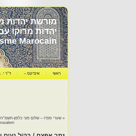
מורשת יהדות מר
ïsme Marocain
ראשי
אינדקס –
ד"ר י. ב
«
שערי ספרו – שלום פוני כלפון-תשמ"ח- 1988- הנסיעה לצדי
rusalem.
זֶמֶר אֶפְצַח / בְּקוֹל נָע