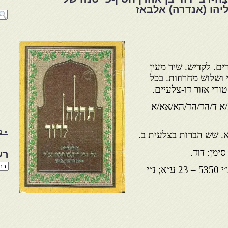
ליהו (אנדרה) אלבאז
ים. לקדיש. שיר מעין
י ושלוש מחרוזות. בכל
ורי אזור דו-צלעיים.
/א ד/הד/הד/הא/אא/א
« מ
. שש הברות בצלעית ב.
סימן: דוד.
רש
רשי
א- לד ע״א; ק- לו ע״ב¡ נ״י 5350 – 23 ע״א; נ״י
הנו
באת