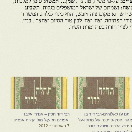
רים:
על-פי מש׳ ז, טו. 16.
שמן… תמשח:
סימן למלכות,
 שח:
נשמתם של ישראל המושפלים בגלות.
תשביע
ש״י שהוא מקום ציה ויובש, והוא כינוי לגלות. המשורר
ורי הפתיחה: ׳צח׳ ׳צח׳ לבין טור הסיום ׳צחצח׳. בנ״י:
י לציין חזרה בעת זמרת השיר.
ְּנוּ עֹז לֵאלוֹהִים-רבי דוד בן
רבי דוד חסין – אנדרי אלבז
הרן חסין-פייטנה של מרוקו-על
ואפרים חזן-אֶל מוּל הַדְרַת אַפִּרְיון
ידוש הלבנה ושבעת כוכבי
7 באוקטובר 2012
לכת.כולל ביאור הפיוט