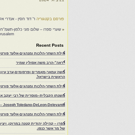
0
פורסם בקטגוריה
ר' דוד חסין - אנדרי אל
«
שערי ספרו – שלום פוני כלפון-תשמ"ח- 1988- הנסיעה לצדי
rusalem.
Recent Posts
אילת השחר-הלכות ומנהגים-אלעד פורטל-
"ראה"-הרב משה אסולין שמיר
משה עמאר-מאמרים ופרסומים-ערב עיון ב
הראשית בישראל.
אילת השחר-הלכות ומנהגים-אלעד פורטל
משנתו הקבלית–מוסרית של רבי יעקב איפ
rs – Joseph Toledano-DeLeon-Delevante.
אילת השחר-הלכות ומנהגים-אלעד פורטל
של מר אשר כנפו.