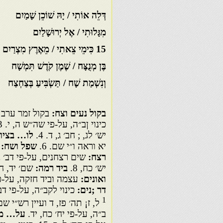
דְּלֵה אוֹתִי / יָהּ שׁוֹכֵן שָׁמַיִם
מִגָּלוּתִי / אֶל יְרוּשָׁלַיִם
15 כִּימֵי צֵאתִי / מֵאֶרֶץ מִצְרַיִם
בֶּן מְנֻצָּח / שֶׁמֶן קֹדֶשׁ תִּמְשָׁח
וְנִשְׁמַת שָׁח / תַּשְׂבִּיעַ בְּצַחְצַח
בקול נעים וצח:
בקול זמר ערב 
כינוי ןב״ה, על-פי שה״ש ה, י. 3.
יש׳ לג, ; חב׳ ג, ד. 4.
לו… בציון
יא וראה ו״י שם. 6.
שפל ושח:
רצח:
שים רצחנים, על-פי דב׳ ב
יש׳ כח, 8.
ביד רמה:
שם׳ יד, ח
ואונים:
עצמה וביד חזקה, על-פי י
דר ;נים:
כינוי לקב״ה, על-פי דב׳
1
ל, ז¡ תה׳ פז, ד ועיין רש״י ש
ב״ה, על-פי יח׳ כח, יד.
על… מ