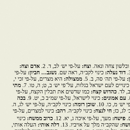
ובלשון צחה ונאה.
וצח:
על-פי יש׳ לב, ד. 2.
אדם וצח:
דוד נעלה:
כינוי לקב״ה, ראה שם.
נשגב… חביון:
על-פי
:
על-פי תה׳ סה, ב. 5.
ממצולה:
היא מצרים, על-פי זכי י,
כינויים לעם ישראל בגלות, על־פי יש׳ ב, ט; ה, טו. 7.
מתי
, לד.
כהדוש קצח:
כמו שדשים את תבלין הקצח, על-פי
.
עם אמונים:
כינוי לישראל, על-פי שמ״ב כ, יט. 9.
בכה
ש׳ מ, כו. 10.
שוכן רומה:
כינוי לקב״ה, על-פי יש׳ לג, ה.
 לג, כז;
חי לנצח:
כינוי לקב״ה.
רהב:
כינוי למצרים, על-פי
ם.
פישח:
מעך, על-פי איכה ג, יא. 12.
כרוב ממשח:
כינוי
שח:
שהקב״ה מלך על אויביו. 13.
דלה אותי:
העלה אותי,