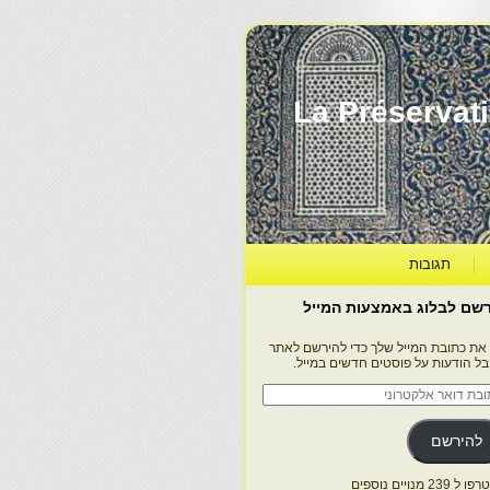
La Préservation, la Diff
תגובות
שם לבלוג באמצעות המייל
 את כתובת המייל שלך כדי להירשם לאתר
בל הודעות על פוסטים חדשים במייל.
בת
ר
טרוני
להירשם
 239 מנויים נוספים