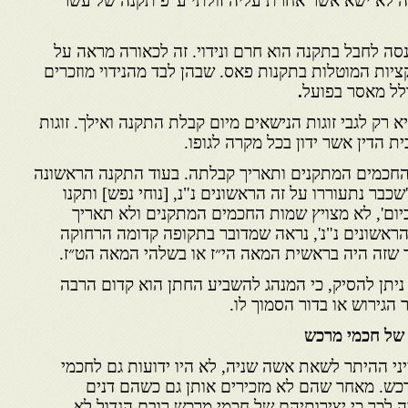
ה לא ישא אשר אחרת עליה זולתי ע"פ תקנה של עשר
סה לחבל בתקנה הוא חרם ונידוי. זה לכאורה מראה על
ות המוטלות בתקנות פאס. שבהן לבד מהנידוי מוזכרים
ולל מאסר בפועל
.
רק לגבי זוגות הנישאים מיום קבלת התקנה ואילך. זוגות
ת הדין אשר ידון בכל מקרה לגופו.
החכמים המתקנים ותאריך קבלתה. בעוד התקנה הראשונה
כבר נתעוררו על זה הראשונים נ"נ, [נוחי נפש] ותקנו
יום', לא מצויץ שמות החכמים המתקנים ולא תאריך
הראשונים נ"נ', נראה שמדובר בתקופה קדומה הרחוקה
 שזה היה בראשית המאה הי״ז או בשלהי המאה הט״ז.
ניתן להסיק, כי המנהג להשביע החתן הוא קדום הרבה
ר הגירוש או בדור הסמוך לו.
של חכמי מרכש
יני ההיתר לשאת אשה שניה, לא היו ידועות גם לחכמי
כש. מאחר שהם לא מזכירים אותן גם כשהם דנים
ה לכך כי יצירותיהם של חכמי מרכש רובם הגדול לא