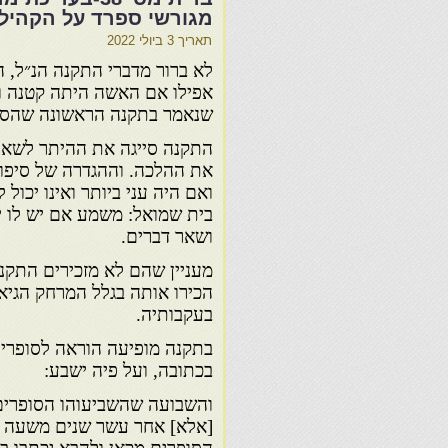
מגורשי ספרד על הקהיל
תאריך
3 ביולי 2022
לא ברור מדברי התקנה הנ״ל, 
אפילו אם האשה היתה קטנה ו
שנאמר בתקנה הראשונה שהספ
התקנה סייגה את ההיתר לשאת 
את ההלכה. וההגדרה של סיפוק
ואם היה עני ביותר ואינו יכול 
בית שמואל: משמע אם יש לו יכ
ושאר דברים.
מעניין שהם לא מזכירים התקנ
הכירו אותה בגלל המרחק הגיא
בעקבותיה.
בתקנה מופיעה הוראה לסופרים
בכתובה, ועל פיה ישבע:
והשבועה שהשביעוהו הסופרים
[אלא] אחר עשר שנים משעה שה