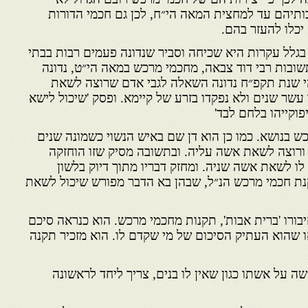
ותיהם עד למחצית המאה הי״ח, לכן גם חכמי הדורות
יכלו להעזר בהם.
בגלל עקרות היא שכיחה וסביר שנדונה פעמים רבות בבתי
שובות רבי דוד צבאה, מחכמי מרכש במאה הי״ט, נדונה
י שנת תקפ״ח נדונה השאלה לגבי אדם שרוצה לשאת
שר שנים ולא נפקדו בזרע של קיימא. ופסק 'שיכול לישא
פוקייהו בלחם לבד'
ש בנושא. כמו כן הוא דן שם באיש הנשוי כשמונה שנים
ורוצה לשאת אשה עליה. ובתשובה מסיק שזו הוחזקה
 לו לשאת אשה שניה. ומחזק דבריו מתוך דיוק בלשון
קנת חכמי מרכש הנ״ל, שבהן בא הדבר מפורש שיכול לשאת
ורו 'ברית אבות', תקנות מחכמי מרכש. הוא כנראה סיכם
ו שהוא העתיק הסיכום של מי שקדם לו. הוא מזכיר תקנה
ה על אשתו כגון שאין לו בנים, צריך ליחד לראשונה