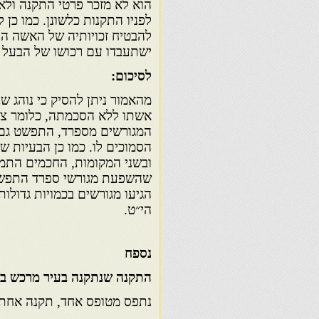
הוא לא מזכר פרטי התקנה ולא 
לפניו התקנות כלשונן. כמו כן
להבטיח זכויותיה של האשה הר
ישתעבדו עם רכושו של הבעל ל
לסיכום:
מהאמור ניתן להסיק כי נוהג
אשתו ללא הסכמתה, כלומר צמצ
המגורשים מספרד, התפשט גם ב
הסמוכים לו. כמו כן הבעיות ש
ובשני המקומות, החכמים התמו
שהשפעת מגורשי ספרד התפשטה
הגיעו מגורשים בכמויות גדולו
הי״ט.
נספח
התקנה שנתקנה בעיר מרכש בשנת תנ״ט (1699),להי
נתפס מטופס אחד, תקנה אחת 