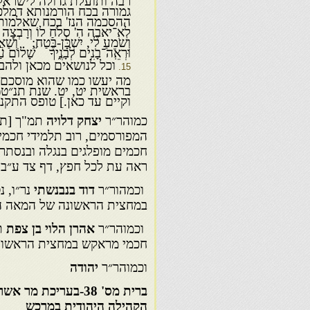
גמורה בכח הורמנותא דמלכא
ההסכמה הנז' בכח שאלמות ו
לא־יאבֶה ה' סְלֹחַ לוֹ וְרָבְצָה בּוֹ
וְשֹׁמֵעַ לִי, יִשְׁכָּן-בֶּטַח;
וּרְאֵֽה־בָנִ֥ים לְבָנֶ֑יךָ שָׁ֝ל֗וֹם עַ
וכל לנושאים מכאן ולהבא
מה יעשו כמו שהוא מוסכם אצלנ
וקיים עד כאן.] טופס התק
כמוהר״ר
יצחק דלויה
תמ"ך [תהי
המפורסמים, רוב תלמידי חכמי
חכמים מופלגים בנגלה ובנסתר.
ראה עת לכל חפץ, דף צד ע״ב; מ
וכמהור״ר
דוד בנבנשתי
נר״ו, נ
במחצית הראשונה של המאה הי״ח
וכמוהר״ר
אהרן הלוי בן צפת
תמ
חכמי מראקש במחצית הראשונה 
וכמוהר״ר
יהודה
ברית מס' 38-בעריכת מר אשר כנפו-פרופ' הרב משה עמאר
הקהילה היהודית במרכש