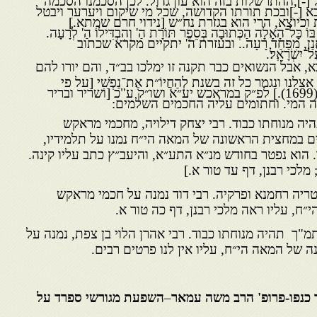
 [-]ובכת תורתו הקדושה, שכל מי שיקום ויערער ויבטל
כיוצא, הרי הוא בגזרת נח״ש [נידוי חרם שמתא.]
 כָּל־הָאָלָה הַכְּתוּבָה בְּסֵפֶר תּוֹרָת הַ' וְהִבְדִּילוֹ הַ' לְרָעָה.
 וְשַׁאֲנַן, מִפַּחַד רָעָה.. ובעזרת ה' יתקיים מקרא שכתוב
ל־יִשְׂרָאֵֽל׃.
, אבל הנשואים כבר תקנה זו ימלכו בב״ד, והם יורו להם
ו ונגמר כל זה בשנת לְהַחֲיוֹ״ת אֶת־נַפְשִׁי [על פי
בראשית יט, יט. שנת תנ״ט(1699).] לפ״ק במראכש יע״א ושו״ק ע"כ [ושריר ובריר
נה המי. וחתומים עליה החכמים השלמים:
ה מנוחתו כבוד. רבי יצחק דילויה, מחכמי מראקש
ם במחצית הראשונה של המאה הי״ח נמנו על תלמידיו,
 הוא נפטר בחודש מנ״א התע״א, והיעב״ץ כתב עליו קינה.
לכי רבנן, דף עד טור א.]
טריה רחמנא ופרקיה. רבי דוד נמנה על חכמי מראקש
, עליו ראה מלכי רבנן, דף כה טור א.
"ך תהיה מנוחתו כבוד. רבי אהרן הלוי בן צפת, נמנה על
של המאה הי״ח, עליו אין לנו פרטים רבים.
–
השפעת מגורשי ספרד על