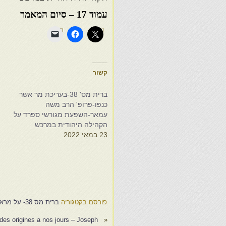
עמוד 17 – סיום המאמר
קשור
ברית מס' 38-בעריכת מר אשר
כנפו-פרופ' הרב משה
עמאר-השפעת מגורשי ספרד על
הקהילה היהודית במרכש
23 במאי 2022
פ
ת
א
7
פורסם בקטגוריה
ברית מס 38- על מראכש ועוד
Les noms de famille juifs d'Afrique du nord des origines a nos jours – Joseph…
«