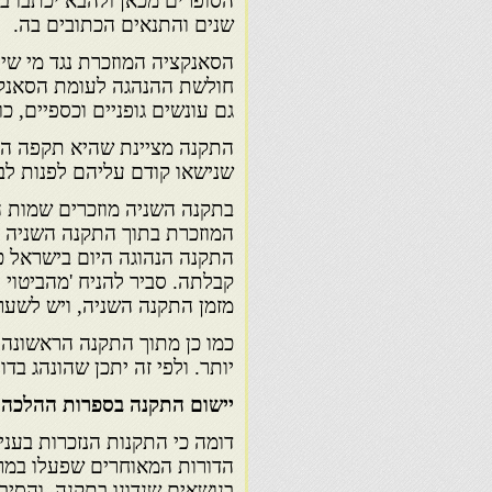
הסופרים מכאן ולהבא יכתבו ב
שנים והתנאים הכתובים בה.
הסאנקציה המוזכרת נגד מי שינ
חולשת ההנהגה לעומת הסאנקצי
גם עונשים גופניים וכספיים, כ
התקנה מציינת שהיא תקפה היא 
שנישאו קודם עליהם לפנות לבי
בתקנה השניה מוזכרים שמות 
המוזכרת בתוך התקנה השניה 'ש
התקנה הנהוגה היום בישראל כ
קבלתה. סביר להניח 'מהביטוי 
מזמן התקנה השניה, ויש לשער
כמו כן מתוך התקנה הראשונה 
יותר. ולפי זה יתכן שהונהג בדו
יישום התקנה בספרות ההלכה 
דומה כי התקנות הנזכרות בעני
הדורות המאוחרים שפעלו במר
בנושאים שנדונו בתקנה. והסיב