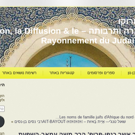
וקו
יהדות מרוקו עברה ותרבותה – usion & le
Rayonnement du Juda
ן-נון
ספרים ופרסומים
קטגוריות באתר
רשימת נושאים באתר
היר
הזן
ולק
כתו
דוא
אלק
שאול טנג'י-– אָיְית בָּאיוּת – ￼￼￼￼-AIT-BAYOUTרבי נסים בן-נסים
»
בעריכת מר אשר כנפו-פרופ' הרב משה עמאר-השפעת
הצטרפו ל