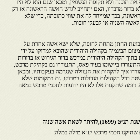
את תוכנה ולא תקופת הנשואין, ומכאן שגם הוא לא היו
 לא ברור מדבריו, האם יתחייב לגרש האשה הראשונה או רק
אשונה, בכך שמייחד לה את שווי כתובתה, כדי שלא
אשה השניה או לבעלי חובות.
 שבועת החתן מתחת לחופה, שלא ישא אשה אחרת על
ום הביגמיה בקהילה היהודית שהובא למרוקו על ידי
תוך הקהילה היהודית במרכש בדור הגירוש או בדורות
התעוררו ביישומו בעיר פאס, התעוררו גם בקהילת מרכש,
דדו איך להקהות את העוולה שנגרמה בעקבותיו. ומכאן
 בכל הקהילות הגדולות במרוקו, גם במקומות שלא
ת. דומה שתקנות אלו לא היו ידועות לחכמי מרכש במאה
תר לשאת אשה שניה
שתיקנו חכמי מרכש יע״א מילה במלה: