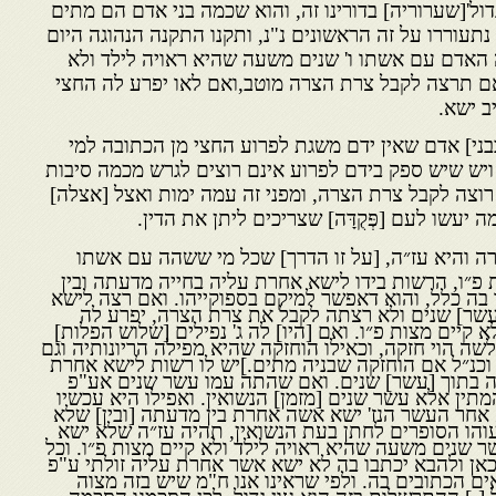
ול'[שערוריה] בדורינו זה, והוא שכמה בני אדם הם מתים
נתעוררו על זה הראשונים נ"נ, ותקנו התקנה הנהוגה היום
האדם עם אשתו ו' שנים משעה שהיא ראויה לילד ולא
אם תרצה לקבל צרת הצרה מוטב,ואם לאו יפרע לה החצי
ב ישא.
בני] אדם שאין ידם משגת לפרוע החצי מן הכתובה למי
יש שיש ספק בידם לפרוע אינם רוצים לגרש מכמה סיבות
רוצה לקבל צרת הצרה, ומפני זה עמה ימות ואצל [אצלה]
ֹ ומה יעשו לעם [פְּקֻדָּה] שצריכים ליתן את הדין.
ה והיא עז״ה, [על זו הדרך] שכל מי ששהה עם אשתו
 פ״ו, הרשות בידו לישא אחרת עליה בחייה מדעתה ובין
בה כלל, והוא דאפשר למיקם בספוקייהו. ואם רצה לישא
שר] שנים ולא רצתה לקבל את צרת הצרה, יפרע לה
יים מצות פ״ו. ואם [היו] לה ג' נפילים [שלוש הפלות]
שה הוי חזקה, וכאילו הוחזקה שהיא מפילה הריונותיה וגם
 וכנ״ל אם הוחזקה שבניה מתים.]יש לו רשות לישא אחרת
ה בתוך [עשר] שנים. ואם שהתה עמו עשר שנים אע"פ
מתין אלא עשר שנים [מזמן] הנשואין. ואפילו היא עכשיו
אחר העשר הנז' ישא אשה אחרת בין מדעתה [ובין] שלא
הו הסופרים לחתן בעת הנשואין, תהיה עז״ה שלא ישא
 שנים משעה שהיא ראויה לילד ולא קיים מצות פ״ו. וכל
אן ולהבא יכתבו בה לא ישא אשר אחרת עליה זולתי ע"פ
ם הכתובים בה. ולפי שראינו אנו ח"מ שיש בזה מצוה
[-],ההתרשלות בזה הוא עון גדול. לכן הסכמנו הסכמה