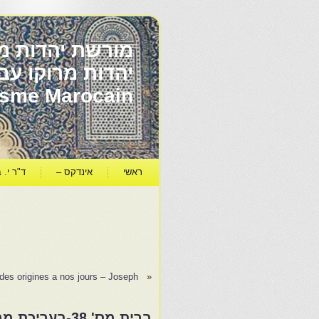
מורשת יהדות מר
ïsme Marocain
ראשי
אינדקס –
ד"ר י. ב
Les noms de famille juifs d'Afrique du nord des origines a nos jours – Joseph…
«
ברית מס' 38-