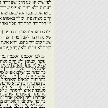
לפי שראינו אנו ח"מ שערורה גד
בעונות בלא בנים ואע״פ שכבר 
בישראל כיום, והוא שאם שהה 
קיים מצות פ״ו, ימלך באשתו 
מן הכתובה הכתובה עליו ואחיי
מ"מ בראותינו אנו ח"מ רעה [ב
שאינה רוצה לקבל צרת הצרה ו
שאין להאריך בהם, והיא אינה 
יקבר לא נין לו ולֹא־נֶכֶד בְּעַמו
לכן הסכמנו הסכמה גמור
עשר [שנים] ולא קיים מצות
שלא מדעתה [וא"צ] לימלך 
אשה אחרת עליה בתוך [הע
כתובתה במושלם אע"פ שלא ק
או שמתו לה ג', [משום ששל
בהריונות הבאים היאתפיל.
בין מדעתה בין שלא מדעת
שהיו לה בנים ומתו א"צ לה
מעוברת א"צ להמתין, אלא 
מדעתה. והשבועה שהשביעו
אחרת עליה [אלא] אחר עשר
כתובה שיכתבו הסופרים מכ
תקנה של עשר שנים והתנאי
רבה ותועלת גדולה לישראל 