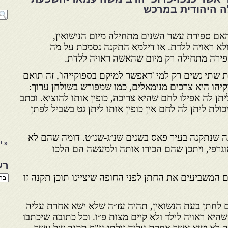
ה היהודית במרכש
האם ספירת עשר השנים מתחילה מיום הנישואין,
לא ראויה ללדת. או דילמא התקנה נסמכת על מה
ירה מתחילה רק מיום שהאשה ראויה ללדת.
שתי נשים רק למי 'דאפשר למיקם בספוקייהו', זה תואם
יהו היא צרכים מנימאלים, כמו שמפורש בשולחן ערוך:
ליתן לה אפילו לחם שהיא צריכה, כופין אותו להוציא. וכתב
ולת ליתן לה לחם אין כופין אותו ליתן גט בשביל לפתן
ה שנתקנה בעיר פאס בשנים שנ״ג-שנ״ט. דומה שהם לא
« יו
וגרפי, ויתכן שהם הכירו אותה ולמעשה הם הלכו
רש
 המשביעים את החתן לפני החופה שיציינו תוכן תקנה זו
רשי
הנו
באת
 לחתן בעת הנשואין, תהיה עז״ה שלא ישא אחרת עליה
יא ראויה לילד ולא קיים מצות פ״ו. וכל כתובה שיכתבו