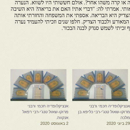
או קרה משהו אחר?. אולם חששותי היו לשווא. הנערה
ותי. אמרתי לה: "דברי אתי! האם את בריאה? היא השיבה
הצדיק היא הבריאה. אספתי את המשפחה והחזרתי אותה
וד המאורע ולכבוד הצדיק. חלפו שנים וזכיתי להעמיד נערה
 זכיתי לשמש סנדק לבנה הבכור.
נציקלופדיה חכמי ורבני
אנציקלופדיה חכמי ורבני
רוקו-שאול טנג'י-רבי כליפא בן
מרוקו-שאול טנג'י-רבי רפאל
לכה
אנקווה.
2 ביוני 2020
2 באוגוסט 2020