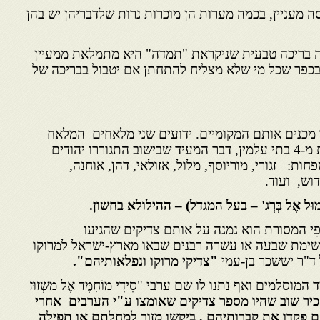
מעניין, בכמה מערות הן מוכרות נרות שלדבריהן יש בהן
 בריכה טבעית שניקראת "תמדה" היא מתמלאת ממעיין
 בכפר שכל מי שלא מצליח להתחתן אם יטבול בבריכה של
מכנים אותם המקומיים. ידועים שני מלאחים המלאח
הגדול והמלאח הקטן ולא פחות מ-4 בתי עלמין, דבר המעיד שבישוב התגוררו יהודים
חות: זגורי, מוריוסף, מלול, אזולאי, דהן, אוחנה,
דוש, ועוד.
ל אֶל בְּרְג' – בעל המגדל) – ההילולא בחשון.
דִּיק. לְפִי המסורת הוא נמנה על אותם צדיקים שהגיעו
שימת שבעה או עשרה רבנים שבאו מארץ-ישראל למרוקו
 ד"ר יששכר בן-עמי
"צדיקי מרוקו ונפלאותיהם".
למים ואף נתנו לו שם ערבי "סִידִי מוֹחָמֶּד אֶל מַשְזוּז
כיר שוב שהיו מספר צדיקים שאומצו ע"י הערבים
אחרי
 פקדו את קברותיהם , ביקשו מזור למחלתם או תפילה