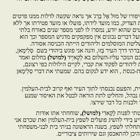
ו של מוּל אֶל בְּרְג' אך נראה שקשה לדלות ממנו פרטים
צדיק, כמו מועד לידתו, פועלו או מועד פטירתו אך ללא
ם שהוא יודע, נמסרו לו לפני מספר שנים באורח בלתי
על דברים נכונים אין מפקפקים מדגיש המספר וכך הוא
יטת המוסלמים וליהודים הייתה הכניסה אסורה.
י דרך העיר בְּזוּ, והנה אני פוגש ביהודי בשם סְלִימָאן,
ם הנזכר עליו-השלום בא לְקָאיְיד
(למושל)
בחלום ואמר
יהודים לפקוד את קברי, לקיים הילולות כפי רצונם,
נסת , הוא ידע לנקום בהם. שמעתי את דברי סְלִימָאן
 והפעם נכנסתי לתוך העיר ואף קרוב לבית-העלמין.
 נבהל, והחליט לתת הוראה לבטל את האיסור שמנע
לבנות כל דבר שירצו.
 לפנות לָקָאדִי
(למושל),
שוחחתי אתו אודות
יע בידי להשיג פועלים לשפץ בית-העלמין ואת שכרם אני
חלתי לשפץ. בשנה הראשונה בניתי בית לבני-משפחתי
יכן להתאכסן וגם שירותים ציבוריים.