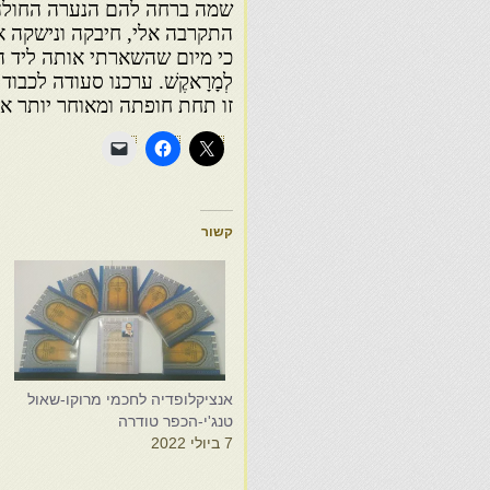
שמה ברחה להם הנערה החולה 
התקרבה אלי, חיבקה ונישקה א
כי מיום שהשארתי אותה ליד 
לְמָרָאקֶשׁ. ערכנו סעודה לכב
זו תחת חופתה ומאוחר יותר אף
קשור
אנציקלופדיה לחכמי מרוקו-שאול
א
טנג'י-הכפר טודרה
מ
7 ביולי 2022
מ
9