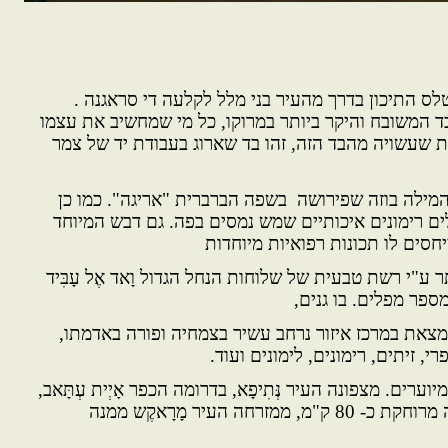
לס התיכון בדרך מהעיר בני מלל לקלעה די סראגנה .
ד המשובח והיקר ביותר במרוקו, כל מי שמחשיב את עצמו
ת שעשויה מהבד הזה, זהו בד שארוג בעבודת יד של צמר
ילה בוזה שפירושה בשפה הברברית "אריגה". כמו כן
לים רימונים איכותיים שמש נמסים בפה. גם דבש המיוחד
יחסים לו תכונות רפואיות מיוחדות
"י רשת טבעית של שלוחות הנחל הגדול וָאד אֶל עָבִּיד
ספר מפלים. בו גנים,
נמצאת במרכז איזור נרחב עשיר בצמחיה ופורה באדמתו,
רי, זיתים, רימונים, לימונים ועוד.
ים. מצפונה העיר נְּתִיפָא, בדרומה הכפר אָיְית עְתָּאב,
ממערבה העיר בְּנִי-מֶלָאל ממנה מרוחקת כ- 80 ק"מ, ממזרחה העיר מָרָאקֶש ממנה