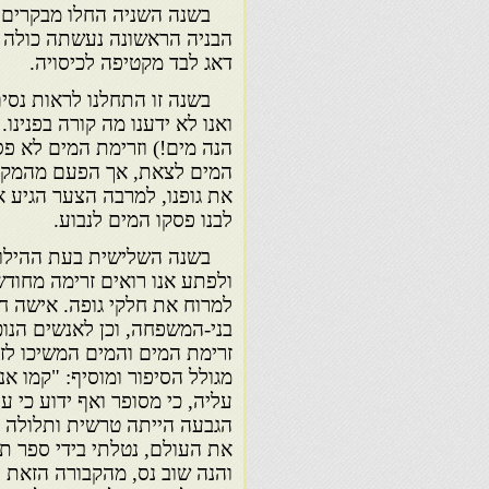
בשנה השניה החלו מבקרים להג
הבניה הראשונה נעשתה כולה 
דאג לבד מקטיפה לכיסויה.
בשנה זו התחלנו לראות נסים
ואנו לא ידענו מה קורה בפנינו.
הנה מים!) וזרימת המים לא פ
המים לצאת, אך הפעם מהמקום 
את גופנו, למרבה הצער הגיע 
לבנו פסקו המים לנבוע.
ולפתע אנו רואים זרימה מחו
למרוח את חלקי גופה. אישה ח
בני-המשפחה, וכן לאנשים הנו
זרימת המים והמים המשיכו לז
מגולל הסיפור ומוסיף: "קמו א
עליה, כי מסופר ואף ידוע כי ע
הגבעה הייתה טרשית ותלולה ו
את העולם, נטלתי בידי ספר ת
והנה שוב נס, מהקבורה הזאת 