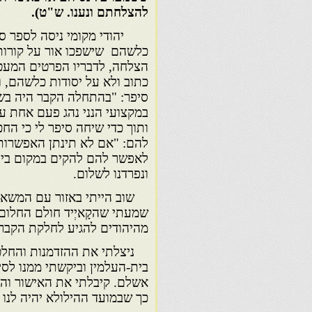
להצלחתם ונענו. ש"ט).
יהודי מקומי ניסה לספר סיפור
כלשהם שישפכו אור על קורות ה
הצלחה, לדבריו הפרטים המעטי
כתוב ולא על יסודות כלשהם, ו
סיפר: "בהתחלה הקבר היה בשל
במקצועי הנני נהג פעם אחת עברת
ותוך כדי שיחה סיפר לי כי החכ
להם: "אם לא תינתן האפשרות ל
לאפשר להם להקים במקום בית-כ
ונפרדנו לשלום.
שוב הייתי באזור עם המשאית,
שמעתי שהקָאיְיד חולם החלום
מהיהודים להגיע לחלקת הקבר ו
ניצלתי את ההזדמנות והחלטתי
בית-העלמין וביקשתי ממנו לסי
אשלם. קיבלתי את האישור והת
כך שבמועד ההילולא יהיה לנו ה