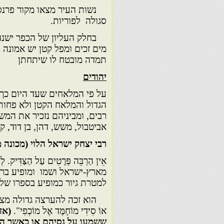
נשות העיר מצאו מקור פרנסה 
סגולה לפוריות.
בחלק העליון של הכפר ישנה
מים זכים ומפל קטן יש אמונה
תמדה מובטח לו שיתחתן
יהודים
על פי המלאחים שעד היום כך 
רבים, ומביניהם נזכיר את המשפ
אביטבול, משש, דהן, בן דוד, ק
רבי יצחק ישראל הלוי (מכונה מוּ
אֵין הַרְבֵּה פְּרָטִים עַל הַצַּ
מארץ-ישראל ושמו ומופיע בר
למטרת גיור כמופיע בספרו של
הוא זכה להערצה גדולה מצד המוס
אוֹ סִידִי מוֹחָמֶּד אֶל מוֹכְפִי".
(אז
ששמעו על נסיהם או כאשר הם