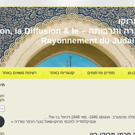
וקו
יהדות מרוקו עברה ותרבותה – usion & le
Rayonnement du Juda
ן-נון
ספרים ופרסומים
קטגוריות באתר
רשימת נושאים באתר
היר
הזן
ולק
כתו
דוא
אלק
 1946- מאי 1948-דניאל בר-אלי…
אנציקלופדיה לחכמי מרוקו-שאול טנג'י-הכפר טודרה
»
 חכמי מרוקו-בזו
הצטרפו ל