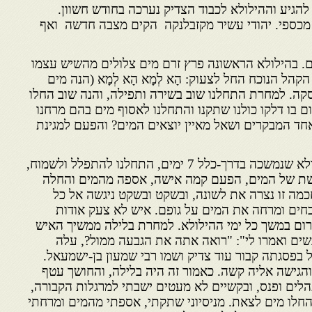
יע וההילולא לכבוד הצדיק נערכה בחודש חשוון.
מכספי. יהודי עשיר מקזבלנקה הקים מצבה חדשה ואף
. בהילולא הראשונה פרץ זרם מים צלולים מהשיש עצמו
 הקהל הנוכח החל לצעוק: הָא לְמָא הָא לְמָא (הנה מים
סקה. למחרת התחלנו שוב בשירה ותפילה, והנה שוב החלו
בו דלקו כולנו שתקנו והתחלנו לאסוף מים בהם מרחנו
אחד המבקרים ושאל מאיין יוצאים המים? והפעם למגינת
בשנה השלישית בעת ההילולא שנמשכה בדרך-כלל 7 ימים, התחלנו להתפלל ולשמוח,
דשת של המים, הפעם קמה אישה, אספה מהמים והחלה
כמה זו נצרה את לשונה, ובשקט ובשקט ניגשה אל כל
כחים ומרחה את המים על גופם. איש לא צעק אודות
רום במשך כל ימי ההילולא. למחרת בלילה ממשיך האיש
נשים ואמרו לי": "רואה אתה את הגבעה ממול?, עלה
ל בפסגתה קבור עוד צדיק ושמו רבי שמעון בן-ישמעאל.
הגישה אליה קשה. כאמור זה היה בלילה, והחושך עטף
הלים ופנס, ובקשיים לא מעטים ישבתי למרגלות הקבורה,
החלו מים לצאת. מניסיוני שתקתי, אספתי מהמים ומרחתי