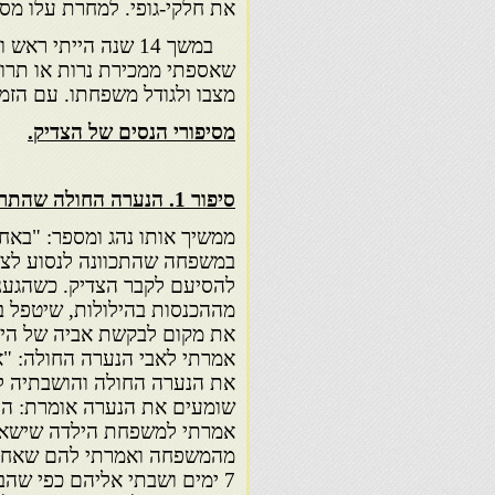
את חלקי-גופי. למחרת עלו מספ
במשך 14 שנה הייתי
שאספתי ממכירת נרות או תרומו
מצבו ולגודל משפחתו. עם הזמ
מסיפורי הנסים של הצדיק.
סיפור 1. הנערה החולה שהתרפאה אחרי שישבה ליד קבר הצדיק.
ממשיך אותו נהג ומספר: "באחד
במשפחה שהתכוונה לנסוע לצדי
להסיעם לקבר הצדיק. כשהגענ
מההכנסות בהילולות, שיטפל 
את מקום לבקשת אביה של היל
אמרתי לאבי הנערה החולה: "א
את הנערה החולה והושבתיה לי
שומעים את הנערה אומרת: הנה סִי
אמרתי למשפחת הילדה שישאיר
מהמשפחה ואמרתי להם שאחרי 
7 ימים ושבתי אליהם כפי שה