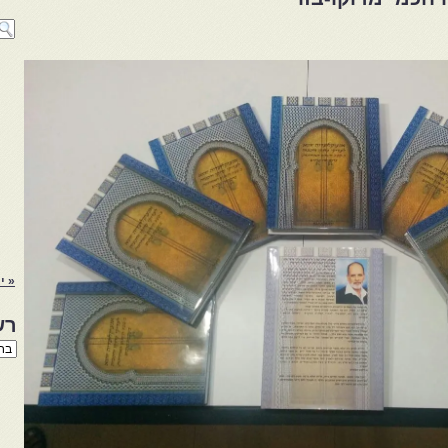
« יו
רש
רשי
הנו
באת