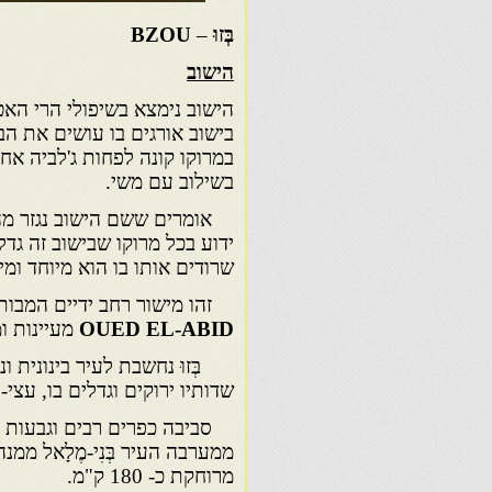
בְּזוּ
–
BZOU
הישוב
הישוב נימצא בשיפולי הרי האט
בישוב אורגים בו עושים את הב
במרוקו קונה לפחות ג'לביה אח
בשילוב עם משי.
אומרים ששם הישוב נגזר מהמ
ידוע בכל מרוקו שבישוב זה גד
שרודים אותו בו הוא מיוחד ומי
זהו מישור רחב ידיים המבותר ע
OUED EL-ABID
מעיינות ומ
בְּזוּ נחשבת לעיר בינונית ו
שדותיו ירוקים וגדלים בו, עצי-פ
סביבה כפרים רבים וגבעות מיוער
מרוחקת כ- 180 ק"מ.