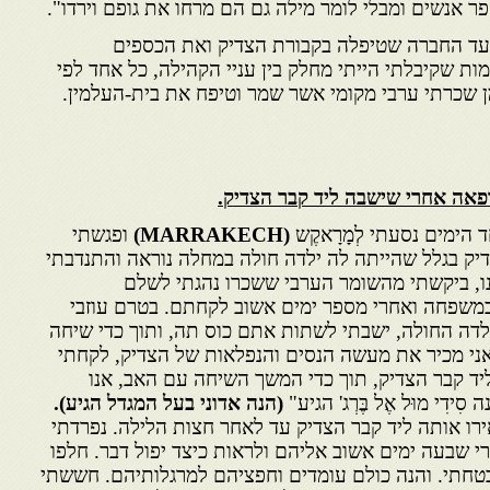
ר אנשים ומבלי לומר מילה גם הם מרחו את גופם וירדו".
 ראש ועד החברה שטיפלה בקבורת הצדיק ואת הכספים
ת שקיבלתי הייתי מחלק בין עניי הקהילה, כל אחד לפי
ן שכרתי ערבי מקומי אשר שמר וטיפח את בית-העלמין.
 הימים נסעתי לְמָרָאקֶש
(
MARRAKECH
)
ופגשתי
ק בגלל שהייתה לה ילדה חולה במחלה נוראה והתנדבתי
ו, ביקשתי מהשומר הערבי ששכרו נהגתי לשלם
במשפחה ואחרי מספר ימים אשוב לקחתם. בטרם עוזבי
דה החולה, ישבתי לשתות אתם כוס תה, ותוך כדי שיחה
ני מכיר את מעשה הנסים והנפלאות של הצדיק, לקחתי
ד קבר הצדיק, תוך כדי המשך השיחה עם האב, אנו
דִי מוּל אֶל בֶּרְג' הגיע"
(הנה אדוני בעל המגדל הגיע).
ו אותה ליד קבר הצדיק עד לאחר חצות הלילה. נפרדתי
שבעה ימים אשוב אליהם ולראות כיצד יפול דבר. חלפו
בטחתי. והנה כולם עומדים וחפציהם למרגלותיהם. חששתי