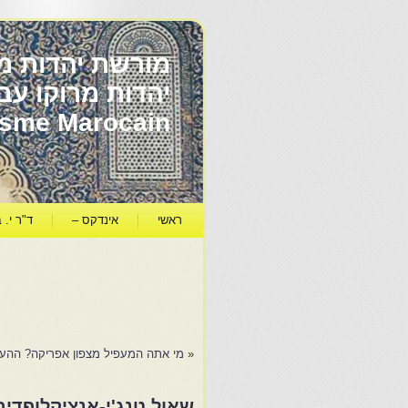
מורשת יהדות מר
ïsme Marocain
ראשי
אינדקס –
ד"ר י. ב
«
מי אתה המעפיל מצפון אפריקה? ההעפלה מהמגרב: אוגוסט
שאול טנג'י-אנציקלופדיה