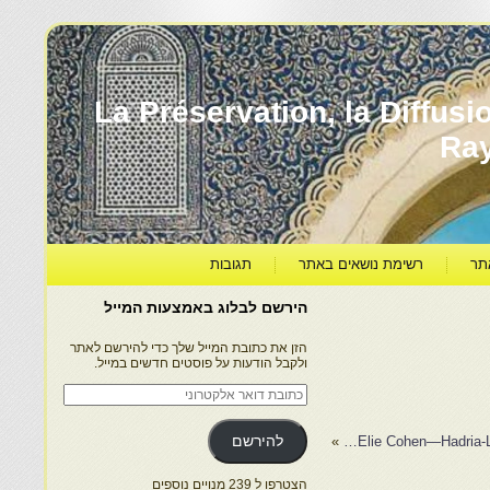
עברה ותרבותה – La Préservation, la Diffusion & le
Ra
תר
רשימת נושאים באתר
תגובות
הירשם לבלוג באמצעות המייל
הזן את כתובת המייל שלך כדי להירשם לאתר
ולקבל הודעות על פוסטים חדשים במייל.
כתובת
דואר
אלקטרוני
»
להירשם
הצטרפו ל 239 מנויים נוספים