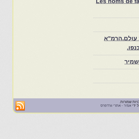
Les noms de fam
 עולם.הרמ"א
שמיר
 ידי
אמיר - אתרי וורדפרס