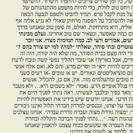
יעה, כל זמן שחיים צריכים להתמיד ולשרוד. להשתפר
 ויחס טוב לזולת, בלי להיות מושפע מהתנהגותם של
על מנת לקבל פרס. תמיד להביט ולטפס לגבעה הבאה
ה ולהסתכל על הפסגה מרחוק שאולי לא נגיע אליה אף
ליה, היא מתרחקת. ואולם, זה סימן טוב שאנחנו בדרך
ים כמה שאפשר, ונשאיר שם טוב אחרינו.
נעלם מבינתי
רעים, אכזרים ורעי לב. כמה תמימות מצדי. אני זוכר
וטרים ובתי סוהר, שאלתי ״למה? למי יש צורך בהם ?״
י היה פעם בבית הסוהר, מה שלא היה קורה, היה זה
ים, אבל בארץ?! אני עובר תהליך נפשי קשה ונוכח לדעת
כים להיות יראי ה׳ וסרים מרע, והם לא, ואם אלה אנשי
סוציאליסטים ונאורים. יש או טובים -או רעים בשני
 טובים ומתעלמים מזה. אין, אם כן, להכליל. אנשים
 בגלל אופיים הרע. נאמר: ״לא בשמים היא… ולא מעבר
מאד בפיך ובלבבך לעשותו. ראה נתתי לפניך היום את
 הרע״. אנחנו יודעים שיש בידינו את האפשרות להיות
בר על יצרנו, ונכנסים למדרון חברתי תלול ואיננו גיבורים
 ״מצוה גוררת מצוה ועברה גוררת עברה״. אנחנו עצלנים
התנהגות רעה. ״…נתתי לפניך הברכה והקללה ובחרת
ם את העברה או שקועים בכוח עצמנו להאמין שאנחנו
, ללמוד או לשנות את דרכינו.