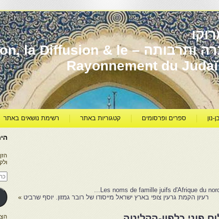
וקו
יהדות מרוקו עברה ותרבותה – usion & le
Rayonnement du Juda
ן-נון
ספרים ופרסומים
קטגוריות באתר
רשימת נושאים באתר
היר
הזן
ולק
כתו
דוא
אלק
Les noms de famille juifs d'Afrique du nor
רעיון הקמת גרעין צופי בארץ ישראל מייסודו של רובר גמזון. יוסף שרביט
»
ם פוני כלפון-הקליטה
הצטרפו ל