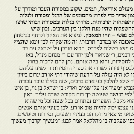
 מעולם אידיאלי, תמים. שקוע במסורת העבר ומודרך על
צון אדיר כדי לפרוץ מחסומים של הרגל ומסורת ולגלות
תפתחות תרבותית. מרדתי בגלות ובמסורת רבותי שרצו
השפלות שהיו מנת חלקנו בין הערבים.
נכון שיש
לם נפשי – וזהו המאבק.
למצוא את האיזון ולרחף בביטחון
אכזבה או במדבר תרבותי. זה מה שקרה לבן־זומא שהציץ
כנס ויצא בשלום לפרדס, הביא חורבן על ישראל עם בר
 רבנים, ר׳ שניאור זלמן יחד עם ר׳ מנחם מנדל, באו
 לחסידות, והוא ביזה אותם, נתן להם לחכות בחוץ
בסוף ציווה לשרוף את ספרי החסידות והלשינו עליהם
 לא היה עולה על הדעת שיהודי דתי או רב יגרום ביזיון
ר שלא להלבין בני אדם ברבים, שזה כאילו עובד עבודה
ביא ״מעיד אני עלי שמים וארץ: בן ישראל בן גוי, בן איש
 לפי מעשה שעושה כך רוח הקודש שורה עליו״. ״אין
וא מקבל. השערים נפתחים בכל שעה וכל מי שהוא
 עצמו יכול להיות טוב או רע. לכן בעיניי אותם אנשים
ני מיוצאי מרוקו הם בעיניי רשעים, גסי רוח וטיפשים.
כפי שעקביה בן מהללאל אמר לבנו: ״מעשיך יקרבוך מעשיך