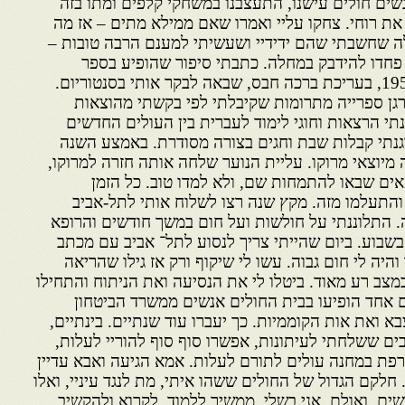
שים חולים עישנו, התעצבנו במשחקי קלפים ומתו בזה
את רוחי. צחקו עליי ואמרו שאם ממילא מתים – אז מה
ה שחשבתי שהם ידידיי ושעשיתי למענם הרבה טובות –
 פחדו להידבק במחלה. כתבתי סיפור שהופיע בספר
״שבטים״ בהוצאת עם עובד 1953, בעריכת ברכה חבס, שבאה לבקר אותי בסנטוריום.
ן ספרייה מתרומות שקיבלתי לפי בקשתי מהוצאות
נתי הרצאות וחוגי לימוד לעברית בין העולים החדשים
רגנתי קבלות שבת וחגים בצורה מסודרת. באמצע השנה
מיוצאי מרוקו. עליית הנוער שלחה אותה חזרה למרוקו,
פאים שבאו להתמחות שם, ולא למדו טוב. כל הזמן
והתעלמו מזה. מקץ שנה רצו לשלוח אותי לתל-אביב
. התלוננתי על חולשות ועל חום במשך חודשים והרופא
שבוע. ביום שהייתי צריך לנסוע לתל־ אביב עם מכתב
היה לי חום גבוה. עשו לי שיקוף ורק אז גילו שהריאה
צב רע מאוד. ביטלו לי את הנסיעה ואת הניתוח והתחילו
ם אחד הופיעו בבית החולים אנשים ממשרד הביטחון
 ואת אות הקוממיות. כך יעברו עוד שנתיים. בינתיים,
ים ששלחתי לעיתונות, אפשרו סוף סוף להוריי לעלות,
פת במחנה עולים לתורם לעלות. אמא הגיעה ואבא עדיין
 חלקם הגדול של החולים ששהו איתי, מת לנגד עיניי, ואלו
ים. ואולם, אני בשלי, ממשיך ללמוד, לקרוא ולהקשיב