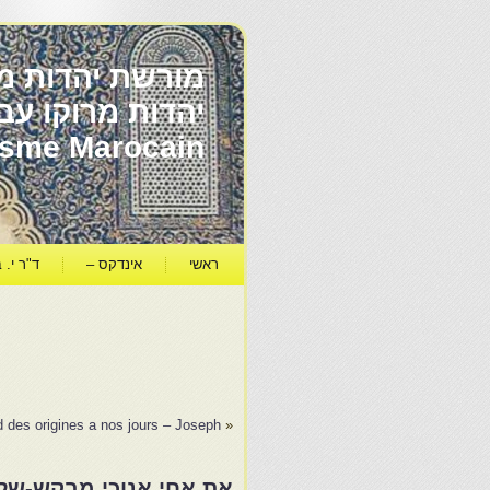
מורשת יהדות מר
ïsme Marocain
ראשי
אינדקס –
ד"ר י. ב
d des origines a nos jours – Joseph…
«
את אחי אנוכי מבקש-שלו