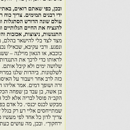
ובכן, כפי שאתם רואים, באתי
ידי רבנים תמימים. צריך כוח ר
עולם שונה הדורש הסתגלות וה
להנציח את החיים הגלותיים וה
התנגשות, ניצוצות, אכזבות וה
מצד לצד בלי להישאר בהלם, ב
ונפגע. ורבי עקיבא, שכאילו נ
כוכבא, או הגאון מוילנה – ששני
לראותו כדי לרכך את התנגדותו
שלושה ימים ולא קיבל אותם. ל
לשלטונות. ביהדות שלנו במרוקו
כזה לרב אחר ויעבור על האיסו
זרה ושופך דמים. אמר אליהו הנ
בן אשה, בן עבד בן שפחה הכל
הקב״ה פוסל לבריה אלא לכל ה
מבקש לכנס יכנס״. כל אדם בפני
שמתייחסים אליי רע רק בגלל שא
צריך לדון כל אחד לפי מעשיו 
ירחקוך״. ובכן, מה עושים כעת