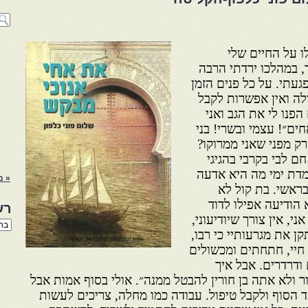
ו על החיים שלי
, במהלכו ירדתי הרבה
עתי. על כל פנים הזמן
ולה ואין אפשרות לקבל
הפנו לי את הגב ואני
חים״! עצמי ובשרי! בני
רק מפני שאני ממרוקו?
ם לבי בקרבי בהגיגי
מדת ימי מה היא אדעה
« מ
בראשי. בת קול לא
 הודיעה אפילו לדוד
רש
, אין צורך שיודיעוני,
רשי
ן את מגרעותיי כי רבו,
הנו
באת
חיי, חתחתים ומכשולים
ודרדרים. אבל איך
 ולא אתה בן חורין להבטל ממנה״. אולי בסוף אמות אבל
 הסוף ולקבל טיפול. עבודה כמו מחלה, צריכים לעשות