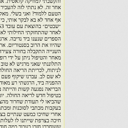
והקשבתי למוזיקה קלאסית. אנ
אחר זה. לא נתתי לזה להעכיר 
הטעם ללמוד? ואני בשלי. מאל
אף אחד לא בא לבקר אותי, כי
לאחר שהתחזקתי החילותי לארג
הספרים שנענו ביד נדיבה. ארג
שהיוו את הרוב בסנטוריום. א
השנייה התקבלה בחורה צעירה 
מאחר והטיפול ניתן על ידי רו
התלוננתי שאני מרגיש לא טוב 
לניתוח, לכריתת הריאה החולה
לא שם לב. עברנו שיקוף פעם ב
ההפניה ביד, הרגשתי רע מאוד ו
הבריאה נפגעה קשות והייתה במ
בטיפול חדש לריאה החולה. יו
שהביאו לי תעודת שחרור מהצבא
בעקבות מכתבי לסוכנות ומכתב
אחרי שחיכו כמעט שנתיים בצר
חיכה בצרפת שייתנו לו לעלות.
ששוחררו חזרו כעבור כמה חודש