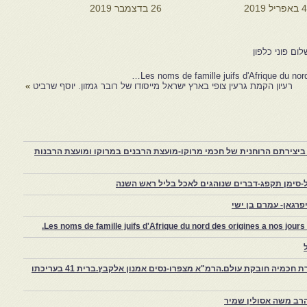
 באפריל 2019
26 בדצמבר 2019
ום פוני כלפון
Les noms de famille juifs d'Afrique du nor
רעיון הקמת גרעין צופי בארץ ישראל מייסודו של רובר גמזון. יוסף שרביט
»
יצירתם הרוחנית של חכמי מרוקו-מועצת הרבנים במרוקו ומועצת הרבנות
-סימן תקפג-דברים שנוהגים לאכל בליל ראש השנה
רגאן- עמרם בן ישי
Les noms de famille juifs d'Afrique du nord des origines a nos jou
צפרו – קהילה יהודית קטנה במרוקו, ויצירת חכמיה חובקת עולם.הרמ"א מצפרו-נסים אמנון אלקבץ.ברית 41 בעריכתו
רב משה אסולין שמיר