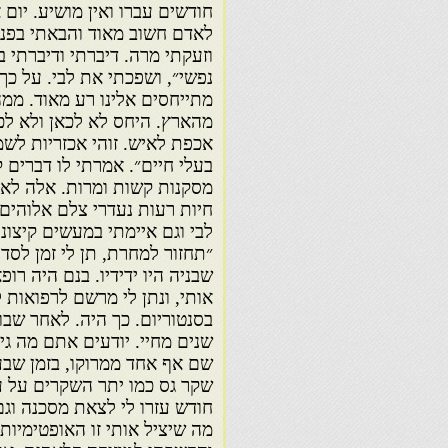
חודשים עברו ואין מושיע. יום 
לאדם חשוב מאוד והבאתי בפני
וזעקתי מרה. דיברתי ודיברתי 
נפשי״, ושפכתי את לבי. על כך
מתייחסים אלינו רע מאוד. ממה
מהארץ. היחס לא לכאן ולא לכא
אכפת לאיש. זוהי אכזריות לשמ
בעלי חיים״. אמרתי לו דברים ק
מסקנות קשות ומרות. אלה לא י
חיות רעות נעדרי צלם אלוהים
לבי וגם איימתי במעשים קיצוני
״תחזור למחרת, תן לי זמן לס
שבניה היו ידידיו. בנם היה רופ
אותי, ונתן לי מרשם לרפואות 
בסנטוריום. כך היה. לאחר שב
שנים מחיי. יודעים אתם מה גי
שם אף אחד ממרוקו, בזמן שבעי
שקר גס כמו יתר השקרים על עו
חודש עזרו לי לצאת מסכנה וג
מה שיציל אותי זו האופטימיות 