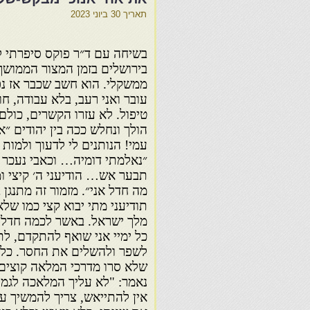
תאריך
30 ביוני 2023
בשיחה עם ד״ר פוקס סיפרתי ל
בירושלים בזמן המצור הממושך
ממשקלי. הוא חשב שכבר אז נפג
עובר ואני רעב, בלא עבודה, ח
טיפול. לא עזרו הקשרים, כולם 
הולך ונחלש ככה בין יהודים ״א
עמי! הנותנים לי לדעוך ולמות 
״נאלמתי דומיה… וכאבי נעכר ח
תבער אש… הודיעני ה׳ קיצי ו
מה חדל אני״. מזמור זה מתנגן 
תודיעני מתי יבוא קצי כמו שלא
מלך ישראל. באשר לכמה חדל אני
כל ימיי אני שואף להתקדם, לתק
לשפר ולהשלים את החסר. כל 
שלא סרו מדרכי המלאה קוצים 
נאמר: "לא עליך המלאכה לגמור
אין להתייאש, צריך להמשיך עד