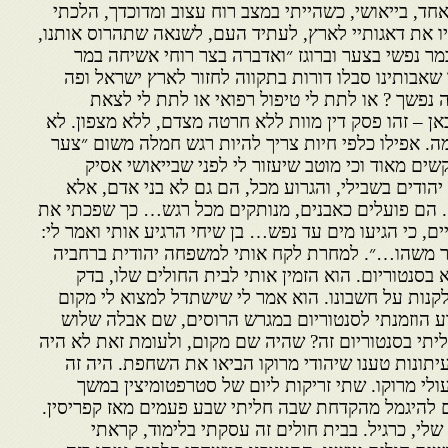
אחד, בייאושי, כשהייתי במצב רוח עצוב ומדוכדך, הלכתי
ו את דאגותיי לארץ, לעתיד העם, לשנאה שתהרוס אותנו,
במר נפשי בצער וברוגז ״ואדברה בצר רוחי אשיחה במר
 שאבותינו סבלו דורות בתקווה לחזור לארץ ישראל ופה
 נפשך ? או לתת לי טיפול רפואי או לתת לי לצאת
ן – זהו פסק דין מוות ללא חרטה מצדם, ללא מצפון. לא
ה. אפילו כלפי חיות צריך להיות רגש חמלה משום ״צער
שים מאוד וכי מוטב שיעזור לי לפני שבייאושי אסיק
הודים בשבילי, והגרוע מכל, הם גם לא בני אדם, אלא
. הם פועלים כאבנים, מנותקים מכל רגש… כך שפכתי את
ים, כי הגיעו מים עד נפש… בן שיחי הרגיע אותי ואמר לי:
דר משהו…״. למחרת לקח אותי למשפחה יהודית ברחביה
א בסנטוריום. הוא הזמין אותי לבית החולים שלו, בדק
לקנות על חשבונו. הוא אמר לי שישתדל למצוא לי מקום
וע הוזמנתי לסנטוריום במגרש הרוסים, שם אבלה שלוש
ליתי בסנטוריום זה? שהיה שם מקום, ולעומת זאת לא היה
תונות טענו שיהודי מרוקו הביאו את השחפת. היה זה
לי מרוקו. שתי זריקות ליום של סטרפטומיצין במשך
ם להיגמל מהקדחת שבה חליתי שבע פעמים מאז קפריסין.
שלי, כרגיל. בבית חולים זה עסקתי בלימוד, קראתי