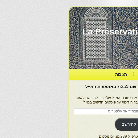
La Préservation, la Diff
תגובות
שם לבלוג באמצעות המייל
 את כתובת המייל שלך כדי להירשם לאתר
בל הודעות על פוסטים חדשים במייל.
בת
ר
טרוני
להירשם
 239 מנויים נוספים