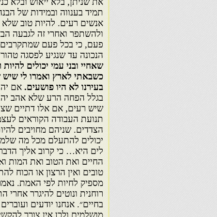
את שניתן, בלא ייאוש ובלא כנ
תמיד בענווה ובמידות של הבנה
אנשים רעים. להיות טוב שלא 
ולהשתפר ואחרי זה לגבעה הבא
פעם, כי בכל פעם שמתקרבים א
הנכונה עד שנגיע לפסגה טהור
שאחיי ובני עמי יכולים להיות 
כשבאתי לארץ ואמרו לי שיש ש
בעירנו לא היו פושעים.
אם יהוד
בגלל הפחה הרע שלא אהב יהוד
שיש רעים, אם אלו דתיים שצרי
תנועת העבודה הקוראים לעצמם 
הצדדים. שניהם מחויבים להיות
יכולים להתעלם מכל מה שלמדו
לים היא… כי קרוב אליך הדבר 
החיים ואת הטוב ואת המות ואת
טובים ואין הרצון או הכוח להתג
מספיק לחיות לפי האמת. נאמר:
רוחנית ונוטים להיגרר אחרי 
בחיים״. אנחנו יודעים ועוברי
מושלמים ולכן אין צורך להקשיב