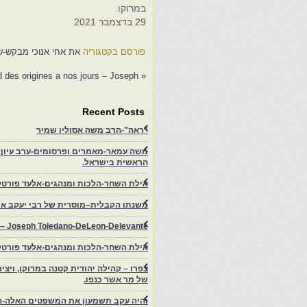
במרוקו.
4
29 בדצמבר 2021
פורסם בקטגוריה
את אחי אנוכי מבקש-של
d des origines a nos jours – Joseph…
«
Recent Posts
"ראה"-הרב משה אסולין שמיר
משה עמאר-מאמרים ופרסומים-ערב עיון ב
הראשית בישראל.
אילת השחר-הלכות ומנהגים-אלעד פורטל
משנתו הקבלית–מוסרית של רבי יעקב איפ
rs – Joseph Toledano-DeLeon-Delevante.
אילת השחר-הלכות ומנהגים-אלעד פורטל
של מר אשר כנפו.
והיה עקב תשמעון את המשפטים האלה-ה