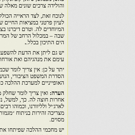
והולידה צרכים שונים מאלה שנ
לנוכח זאת, לצד הראייה הכולל
לעיון פרטני במציאות החיים ש
המיוחדים לה. וטרם דיברנו בצ
שבה – במכלול הרחב של המרחב 
הים התיכון בכלל.
.
יש גם ליתן את הדעת להשפעת
עימם את מנהגיהם ואת אורחות
יתר על כן: אין צריך לומר שכ
הסדרת המשפט הציבורי, הנושא 
האופייניים למערכת ההלכה כולה
הערה:
ואין צריך לומר שחלק מ
אחרות חוצה לה. כך, למשל, נד
לארג׳יל ולליוורנו, וכמוהו רב
מצריכה זהירות בניתוח ״מגמות
מסוים.
יש מחכמי ההלכה שפיתחו את ה