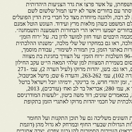
משפחתן, על אשר פרצו את גדר הצניעות היהדותית
יסתר עם בחורים אשר לא ידעו תמול שלשום לשם
 לב רבה, ולהגנה מיוחדת מצד כל חברי בית הדין הפועלים
לם המשפט כשהן מלאות מרץ ועידוד. העונש הוטל אמנם
ורים ישמעו וייראו הרי הבחורות תשמענה ותשמחנה״.
מכמה היבטים ועוד חזון למועד לדון בה. על ״רוח הזמן״
לכה, ראו גם במחקרו של שלי מלכה, ״משנתו ההלכתית
ת באתגר הזמן; בין תמורה לשימור״, עבודת מוסמך,
רמת-גן תשע״ה, ושם בעמ׳ 96-95 השלכות ״רוח הזמן״ על הצורך בחגיגת בת מצווה
סום בשמירת המצוות למן שלהי המאה הי״ט עקב החילון
ורוחות ה׳מודרנה׳ והשלכותיהם, ראו גם: בשן, יהדות מרוקו (לעיל הערה 2), עמ׳ 271-
263; בשן, בתי הדין (להלן, הערה 102), עמ׳ 263-262, והערה 6 שם; מישל אביטבול,
״, זמן יהודי חדש, מ׳ ברינקר, ירמיהו יובל וישראל ברטל
(עורכים), תל-אביב 2007, כרך א, עמ׳ 280; אבריאל בר לב ואח׳ (עורכים), 2013,
, במאמרים שונים; דוד משה ביטון, ״לעשות המודרניסם
כתית של חכמי יהדות מרוקו לאתגרי הזמן בתקופת
 השונים משליכה גם על תוכן התקנות ועל החומר
ת הגדולות שבערי החוף ובמרחק לא גדול מהן (דוגמת
באט) העיירות הסמוכות להן (כגון צפרו), יצרה אתגרים