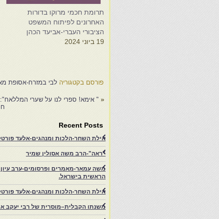
תרומת חכמי מרוקו בדורות
ת
האחרונים לפיתוח המשפט
ה
הציבורי העברי-אביעד הכהן
ה
19 ביוני 2024
ב
ה
4
פורסם בקטגוריה
לבי במזרח-אסופת מא
«
" אימא! ספרי לנו על שערי המללאח":
חכ
Recent Posts
אילת השחר-הלכות ומנהגים-אלעד פורטל-
"ראה"-הרב משה אסולין שמיר
משה עמאר-מאמרים ופרסומים-ערב עיון ב
הראשית בישראל.
אילת השחר-הלכות ומנהגים-אלעד פורטל
משנתו הקבלית–מוסרית של רבי יעקב איפ