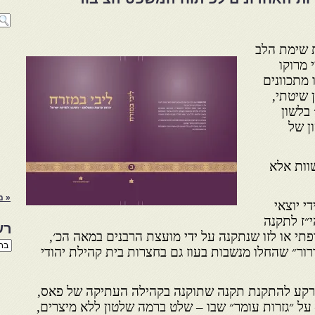
ת שימת הלב
 מרוקו
 מתכוונים
 שיטתי,
 בלשון
ן של
שוות אלא
« מ
י יוצאי
״ז לתקנה
רש
י או לזו שנתקנה על ידי מועצת הרבנים במאה הכ׳,
רשי
ור״ שהחלו מנשבות בעוז גם בחצרות בית קהילת יהודי
הנו
באת
 הרקע להתקנת תקנה שתוקנה בקהילה העתיקה של פאס,
על ״גזרות עומר״ שבו – שלט ברמה שלטון ללא מיצרים,