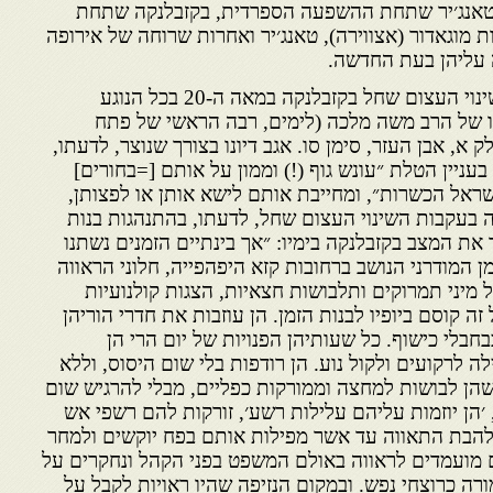
טאנג׳יר שתחת ההשפעה הספרדית, בקזבלנקה שתחת
מוגאדור (אצווירה), טאנג׳יר ואחרות שרוחה של אירופה
 עליהן בעת החדשה.
ביטוי, מאלף מכמה בחינות, לשינוי העצום שחל בקזבלנקה במאה ה-20 בכל הנוגע
ו של הרב משה מלכה (לימים, רבה הראשי של פתח
 א, אבן העזר, סימן סו. אגב דיונו בצורך שנוצר, לדעתו,
עניין הטלת ״עונש גוף (!) וממון על אותם [=בחורים]
ישראל הכשרות״, ומחייבת אותם לישא אותן או לפצותן,
 בעקבות השינוי העצום שחל, לדעתו, בהתנהגות בנות
את המצב בקזבלנקה בימיו: ״אך בינתיים הזמנים נשתנו
ן המודרני הנושב ברחובות קזא היפהפייה, חלוני הראווה
 מיני תמרוקים ותלבושות חצאיות, הצגות קולנועיות
זה קוסם ביופיו לבנות הזמן. הן עוזבות את חדרי הוריהן
בחבלי כישוף. כל שעותיהן הפנויות של יום הרי הן
ה לרקועים ולקול נוע. הן רודפות בלי שום היסוס, וללא
שהן לבושות למחצה וממורקות כפליים, מבלי להרגיש שום
 ׳הן יוזמות עליהם עלילות רשע׳, זורקות להם רשפי אש
להבת התאווה עד אשר מפילות אותם בפח יוקשים ולמחר
מועמדים לראווה באולם המשפט בפני הקהל ונחקרים על
ורה כרוצחי נפש. ובמקום הנזיפה שהיו ראויות לקבל על