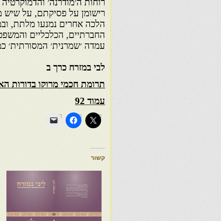
רוחות ה׳מודרנה׳ והדמוקרטיה 
רישומן על פסיקתם, על שיש מ
הלכה אחרים נמנעו מלתת, ובמו
החברתיים, הכלכליים והמשפטי
עמדה ׳שמרנית׳ המסורתית׳ כ
לבי במזרח כרך ב
תרומת חכמי מרוקו בדורות הא
עמוד 92
קשור