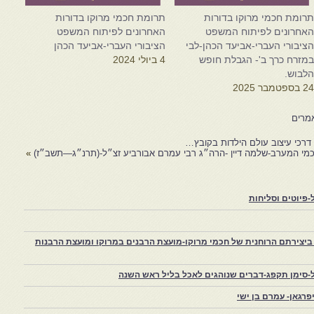
רומת חכמי מרוקו בדורות
תרומת חכמי מרוקו בדורות
אחרונים לפיתוח המשפט
האחרונים לפיתוח המשפט
ציבורי העברי-אביעד הכהן-לבי
הציבורי העברי-אביעד הכהן
מזרח כרך ב'- הגבלת חופש
4 ביולי 2024
לבוש.
2 בספטמבר 2025
מרים
 דרכי עיצוב עולם הילדות בקובץ…
מי המערב-שלמה דיין -הרה״ג רבי עמרם אבורביע זצ״ל-(תרנ״ג—תשב״ז)
»
פיוטים וסליחות
יצירתם הרוחנית של חכמי מרוקו-מועצת הרבנים במרוקו ומועצת הרבנות
-סימן תקפג-דברים שנוהגים לאכל בליל ראש השנה
רגאן- עמרם בן ישי