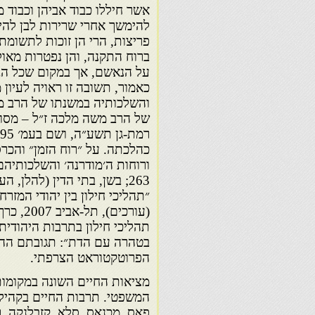
אשר חיללו כבוד אביהן וכבוד 
להימשך אחרי שרירות לבן לה
פריצות, הרי הן זוכות לתשומת
ברוח התקנה, והן נפטרות מאו
על הנאשם, אך במקום שכל הבח
כאמור, תשובה זו ראויה לעיון 
והשלכותיה במשנתו של הרב מ
של הרב משה מלכה ז״ל – מסורו
כהלכתה. על ״רוח הזמן״ והכר
״תהליכי חילון בין יהודי המזרח
תהליכי חילון בתרבות היהודית
בטהרה עם הדת״: תגובתם ההל
הפרוטקטוראט הצרפתי.
מציאות החיים השונה במקומות
המשפטי. תרבות החיים בקהילו
פאס, מכנאס, סלא, קזבלנקה, ר