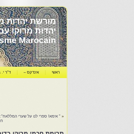
מורשת יהדות מר
ïsme Marocain
ראשי
אינדקס –
ד"ר י. ב
«
" אימא! ספרי לנו על שערי המללאח":
חכ
תרומת חכמי מרוקו בדור