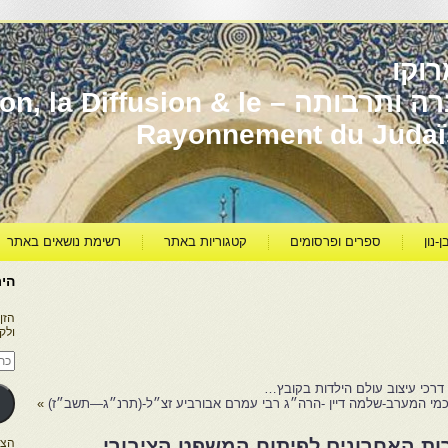
וקו
יהדות מרוקו עברה ותרבותה – usion & le
Rayonnement du Juda
ן-נון
ספרים ופרסומים
קטגוריות באתר
רשימת נושאים באתר
היר
הזן
ולק
כתו
דוא
אלק
 דרכי עיצוב עולם הילדות בקובץ…
מי המערב-שלמה דיין -הרה״ג רבי עמרם אבורביע זצ״ל-(תרנ״ג—תשב״ז)
»
ות האחרונים לפיתוח המשפט הציבורי
הצטרפו ל