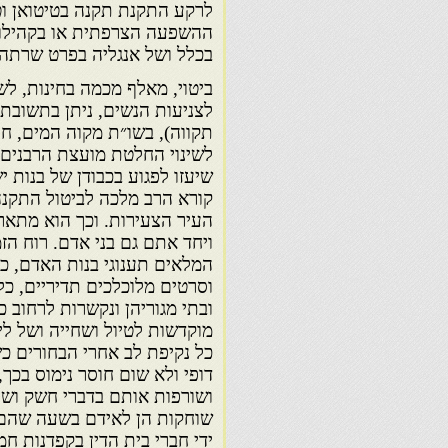
לרקע התקנת תקנה בטיטואן ו
ההשפעה הצרפתית או בקהילות 
בכלל ושל אנגליה בפרט שרתה
לצניעות הנשים, ניתן בתשובת
תקווה), בשו״ת מקוה המים, חלק
לשינוי החלטת מועצת הרבנים ב
שיעזו לפגוע בכבודן של בנות 
קורא הרב מלכה לביטול התקנה
העיר הצעירות. וכך הוא מתאר 
ויחד אתם גם בני אדם. רוח הזמ
המלאים תענוגי בנות האדם, כל
וסרטים מלוכלכים תדיריים, כל 
ובתי מגוריהן ונקשרות לרחוב כ
מוקדשות לטיול ושחייה ושל ליל
כל נקיפת לב אחרי הבחורים כ
דופי ולא שום חוסר נימוס בכך,
ושורפות אותם בדברי חשק וש
שוחקות הן לאידם בשעה שהם 
ידי חברי בית הדין בקפדנות חמ