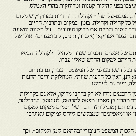
יצבו בפני קהילות קטנות ומרוחקות בהרי האטלס.
ת, ממבט-על, של ״הקהילות היהודיות במרוקו״,יש מקום
ל כל קהילה וקהילה, בזמן, במקום ובתרבות החיים
ורך לנסות ולמקם את מרוקו היהודית – על השווה והשונה
הצפון אפריקאי (אלג׳יר, תוניס, לוב ומצרים) ואולי של
ם של אנשים וחכמים שנדדו מקהילה לקהילה והביאו
 חייהם למקום החדש שאליו עברו.
מו בכל נושא בעולמו של המשפט העברי, גם בתחום
דנן, ״אין כל הדעות שוות״. המחלוקת וריבוי הדעות
, יפים גם לענייננו.
ן החכמים נדדו לא רק ברחבי מרוקו, אלא גם בקהילות
ד מהר״י בן סאמון מפאס למכנאס, לטיטואן, לגיברלטר,
ים. ניעותם (מוביליות) הרבה של חכמים ממקום למקום
״ או ״מאפיינים״ שמבקשים לייחס למיקום גיאוגרפי
לכות המשפט הציבורי ״בהתאם לזמן ולמקום״, וכך