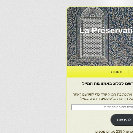
La Préservation, la Diff
תגובות
שם לבלוג באמצעות המייל
 את כתובת המייל שלך כדי להירשם לאתר
בל הודעות על פוסטים חדשים במייל.
בת
ר
טרוני
להירשם
 239 מנויים נוספים