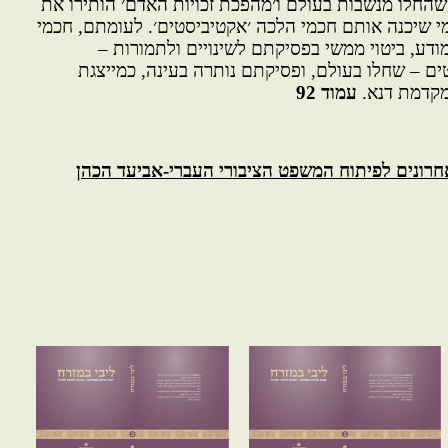
שהחלו מנשבות בעולם ו׳מהפכת זכויות האדם׳ הותירו את
י שיכנה אותם חכמי הלכה ׳אקטיביסטים׳. לעומתם, חכמי
דע, ביטוי ממשי בפסיקתם לשינויים ולתמורות –
ם – שחלו בעולם, ופסיקתם נותרה בעינה, כמייצגת
מקדמת דנא.
עמוד 92
חרונים לפיתוח המשפט הציבורי העברי-אביעד הכהן