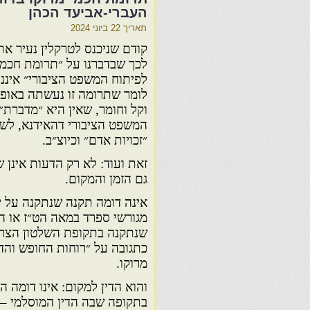
העברי-אביעד הכהן
תאריך
22 ביוני 2024
קודם שניכנס לטרקלין נעיר א
לכך שבדברנו על ״תרומת חכמי
לפיתוח המשפט הציבורי״ איננו
לומר שתרומה זו נעשתה באופן
וקל וחומר, שאין היא ״מדברת״
המשפט הציבורי דהאידנא, לשו
״זכויות אדם״ וכיוצ״ב.
זאת ועוד: לא רק הדעות אינן 
גם הזמן והמקום.
אינה דומה תקנה שנתקנה על יד
מגורשי ספרד במאה הט״ז או הי
שנתקנה בתקופת השלטון הצרפת
כתגובה על ״רוחות החופש והדר
מרוקו.
והוא הדין למקום: אינו דומה
בתקופה שבה הדין המוסלמי – 