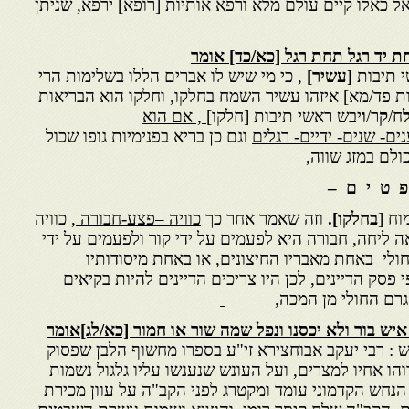
 כאלו קיים עולם מלא ורפא אותיות [רופא] ירפא, שניתן
ת יד רגל תחת רגל [כא/כד] אומר
י תיבות
[עשיר]
, כי מי שיש לו אברים הללו בשלימות הרי
ת פד/מא] איזהו עשיר השמח בחלקו, וחלקו הוא הבריאות
ח/
ק
ר/
ו
יבש ראשי תיבות [חלקו]
, אם הוא
ים- שנים- ידיים- רגלים
וגם כן בריא בפנימיות גופו שכול
ולם במזג שווה,
 ם –
וח [
בחלקו].
וזה שאמר אחר כך
כוויה –פצע-חבורה
, כוויה
 ליחה, חבורה היא לפעמים על ידי קור ולפעמים על ידי
חולי באחת מאבריו החיצונים, או באחת מיסודותיו
 פסק הדיינים, לכן היו צריכים הדיינים להיות בקיאים
ה גרם החולי מן המכה,
 איש בור ולא יכסנו ונפל שמה שור או חמור [כא/לג]אומר
 : רבי יעקב אבוחצירא זי"ע בספרו מחשוף הלבן שפסוק
הו אחיו למצרים, ועל העונש שנענשו עליו גלגול נשמות
וגי מלכות. 800 שנה הנחש הקדמוני עומד ומקטרג לפני הקב"ה על עוון מכירת