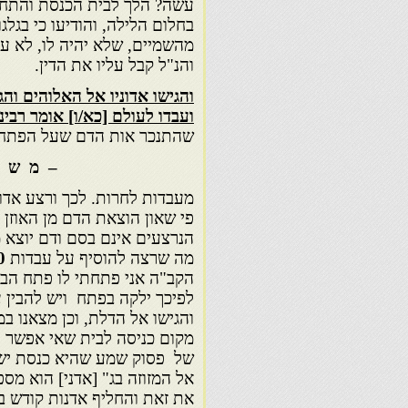
עשה? הלך לבית הכנסת והתחיל 
מהשמיים, שלא יהיה לו, לא עדי
והנ"ל קבל עליו את הדין.
והגישו אדוניו אל האלוהים והג
ועבדו לעולם [כא/ו] אומר רבינ
שהתנכר אות הדם שעל הפתחים,
– מ ש פ ט י
מעבדות לחרות. לכך ורצע אדוני
פי שאון הוצאת הדם מן האוזן 
הנרצעים אינם בסם ודם יוצא 
מה שרצה להוסיף על עבדות
00
הקב"ה אני פתחתי לו פתח הבי
לפיכך ילקה בפתח ויש להבין ע
והגישו אל הדלת, וכן מצאנו במ
מקום כניסה לבית שאי אפשר לה
של פסוק שמע שהיא כנסת ישרא
אל המזוזה בג" [אדני] הוא מספר
את זאת והחליף אדנות קודש בא