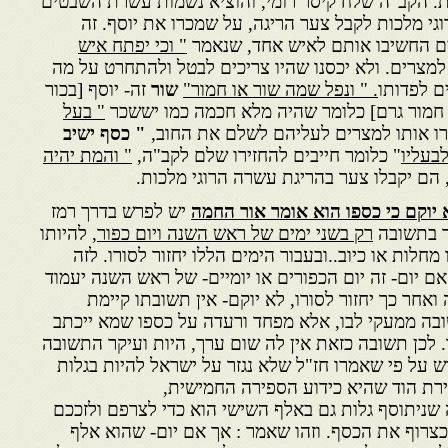
ות. הקב"ה שלח קיסר רומי, והוציא נשמות עשרת השבטים
וגי מלכות לקבל צער הריגה, על שמכרו את יוסף. זה
ים החשיבו אותם לאיש אחד, שנאמר
" וכי יפתח איש
למצרים. ולא יכסנו שהיו צריכים לבטל ולהתחרט על מה
ם לפדותו
. " ונפל שמה שור או חמור"
שור
זה- יוסף [בכור
חמור גרם] כלומר שהיה מלא חכמה כמו יששכר
" בעל
 אותו למצרים לעליהם לשלם את החוב,
" כסף ישיב
בעליו
" כלומר חייבים להחזירו שלם לקב"ה,
" והמת יהיה
ם יקבלו צער בהריגת עשרה הרוגי מלכות.
א יוקם כי כספו הוא אומר אור החמה
יש לפרש בדרך רמז
ר בתשובה
רק בשני ימים של ראש השנה ויום כפור
, להיותו
מחלות או כיוב..ובעבור הימים הללו יחזור לסורו. לזה
אם יום- זה יום הכפורים או יומיים- של ראש השנה יעמוד
חר כך יחזור לסורו, לא יוקם- אין תשובתו קיימת
שובה ממעקי לבו, אלא מפחד ורעדה על כספו שמא ייכתב
. לכן תשובה כזאת אין לה שום ערך, היות ועיקר התשובה
 על פי שאמרו חז"ל שלא נגזר על ישראל להיות בגלות
רת הוד שהיא כידוע הספירה החמישית,
ה שניתוסף גלות גם באלף השישי הוא כדי לצרפם ולזככם
צרוף את הכסף. וזהו שאמר : אך אם יום- שהוא אלף