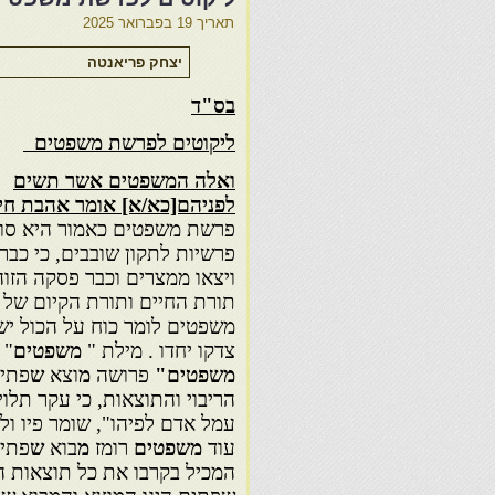
תאריך
19 בפברואר 2025
יצחק פריאנטה
בס"ד
ליקוטים לפרשת משפטים
ואלה המשפטים אשר תשים
לפניהם[כא/א] אומר אהבת
חי
פרשת משפטים כאמור היא סוף
פרשיות לתקון שובבים, כי כבר 
ויצאו ממצרים וכבר פסקה הזו
תורת החיים ותורת הקיום של 
משפטים לומר כוח על הכול יש ד
צדקו יחדו . מילת "
משפטים
" 
משפטים"
פרושה
מ
וצא
ש
פתי
הריבוי והתוצאות, כי עקר תל
עמל אדם לפיהו", שומר פיו ול
עוד
משפטים
רומז
מ
בוא
ש
פתי
המכיל בקרבו את כל תוצאות המ