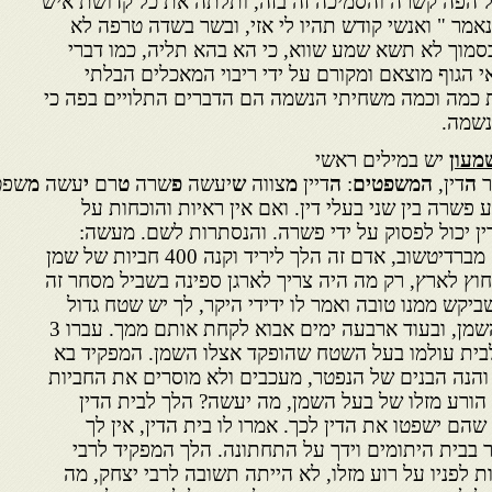
ל הפה קשרה והסמיכה זה בזה, ותלתה את כל קדושת איש
אמר " ואנשי קודש תהיו לי אזי, ובשר בשדה טרפה לא
בסמוך לא תשא שמע שווא, כי הא בהא תליה, כמו דברי
הגוף מוצאם ומקורם על ידי ריבוי המאכלים הבלתי
 כמה וכמה משחיתי הנשמה הם הדברים התלויים בפה כי
נשמה.
מעון
יש במילים ראשי
ר
ה
דין,
המשפטים
:
ה
דיין
מ
צווה
ש
יעשה
פ
שרה
ט
רם
י
עשה
מ
שפט
 פשרה בין שני בעלי דין. ואם אין ראיות והוכחות על
דין יכול לפסוק על ידי פשרה. והנסתרות לשם. מעשה:
באדם אחד בזמנו של רבי יצחק מברדיטשוב, אדם זה הלך ליריד וקנה 400 חביות של שמן
חוץ לארץ, רק מה היה צריך לארגן ספינה בשביל מסחר זה
שביקש ממנו טובה ואמר לו ידידי היקר, לך יש שטח גדול
בבית, תשמור לי את החביות השמן, ובעוד ארבעה ימים אבוא לקחת אותם ממך. עברו 3
לבית עולמו בעל השטח שהופקד אצלו השמן. המפקיד בא
והנה הבנים של הנפטר, מעכבים ולא מוסרים את החביות
ך הורע מזלו של בעל השמן, מה יעשה? הלך לבית הדין
שהם ישפטו את הדין לכך. אמרו לו בית הדין, אין לך
ר בבית היתומים וידך על התחתונה. הלך המפקיד לרבי
 לפניו על רוע מזלו, לא הייתה תשובה לרבי יצחק, מה