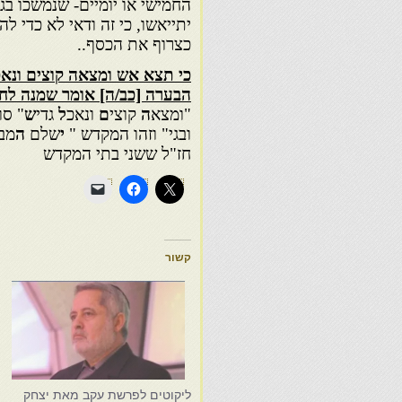
החמישי או יומיים- שנמשכו בג
יתייאשו, כי זה ודאי לא כדי 
כצרוף את הכסף..
כי תצא אש ומצאה קוצים ונא
הבערה [כב/ה] אומר שמנה לח
"ומצא
ה
קוצי
ם
ונאכ
ל
גדי
ש
" סו
ובגי" וזהו המקדש "
י
שלם
ה
מב
חז"ל ששני בתי המקדש
קשור
ליקוטים לפרשת עקב מאת יצחק
ל