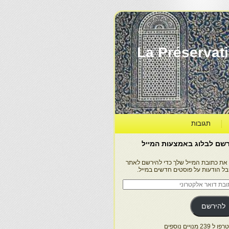
La Préservation, la Diff
תגובות
שם לבלוג באמצעות המייל
 את כתובת המייל שלך כדי להירשם לאתר
בל הודעות על פוסטים חדשים במייל.
בת
ר
טרוני
להירשם
 239 מנויים נוספים