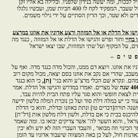
לבכות, ומה יעשה בנידון שלפניו. ובלילה בא אליו זקן
בחלום הלילה, והודיעו כי בגלגול שעבר, המפקיד לקח לו 400 חביות שמן, ועכשיו גלגלו
ם ולא שטר, וכך הדיון הסתיים על ידי גילוי משמים.
ישו אל הדלת או אל המזוזה ורצע אדוניו את אוזנו במרצע
ו
בחיי
וחזר ופרש והגישו אל הדלת או אל המזוזה , כנגד מה
 על המקוף ועל שתי המזוזות, שבו יצאו ישראל
 ם –
ו את אוזנו. ויוצא דם ממנו, והכול מדה כנגד מדה. ואף על
מעכב, שהרי אם נקב את אוזנו בסם יצאה, מכול מקום רוב
מהם. ונקרא שם הכלי מרצ"ע והוא בגי"
[ת],
כי הוא כנגד
4 שנה
של מצרים. ואמרו במדרש והגישו אל הדלת. אמר
ת לצאת חופשי והוא סגר עליו פתח הבית להיות עבד,
וד כי יש במלה דלת סוד ועל כן נזכרת המלה בלשון ידיעה
שנה תורה[דברים טו] ונתת באוזנו ובדלת, והוא כי הדלת
יכנס בבית כי אם בדלת, ולשון דלת מלשון אות [דל"ת]
ל , והוא השער לה" אשר צדיקים יבואו בו. ומה שאמר
 הכינוי וזה מבואר , והעבד העברי הזה לא ידע ולא יבין
דנות חול, לעל כן באה המצווה שיעבוד אדוניו עד הזמן