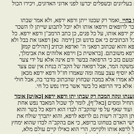
עליונים ובשפלים יכרעו לפני אדוני האדונים, ויכירו הכול
ו
בחיי
ואמר רק שבטו ייתן ורפא ירפא, ולא אמר שבתו
כר לרופאים וירפאו אותו ולא יוכל לתבוע שייתן לו השכר
 ירפא אותו, על כל פנים, כן כתב הרמב"ן ורפא ירפא. כל
 הכתובים כי אם בדגש וכן [ירמה נא] רפאנו את בבל ולא
א והוא שכתוב רפאני ה" וארפא וכתיב [תהילים קמז[
רפא משובתם. [בראשית כ] וירפא אלוהים את אבימלך,
והטעם בזב כי הרפואה בבשר ודם אינה אלא על ידי צער
המשקה המר, אבל רפואה של הקב"ה בנחת אין שם צער
לא יוסיף עצב עמה ומה שאמרו חז"ל ורפא ירפא מכאן
א אמרו אלא במכה שבחוץ שהכתוב מדבר בה, אבל חולי
 אלא ביד הרופא כל בשר אשר בידו נפש כל חי.
נתו ונקה המכה רק שבתו יתן ורפא ירפא [כא/יט] אומר
חיל ומסים [באל"ף], לומר לך שכול המאבד נפש אחת
ועוד שאף על פי שהקב"ה לבדו הוא רופא כל בשר והוא
תן הקב"ה רשות גם לרופא לרפא, והוא יתברך שולח את
ישי האדם בטחונו ברופא, כי אם בהקב"ה לבדו שהוא ימחץ
לרפא אותו ולקיימו, הרי הוא כאילו קיים עולם מלא,