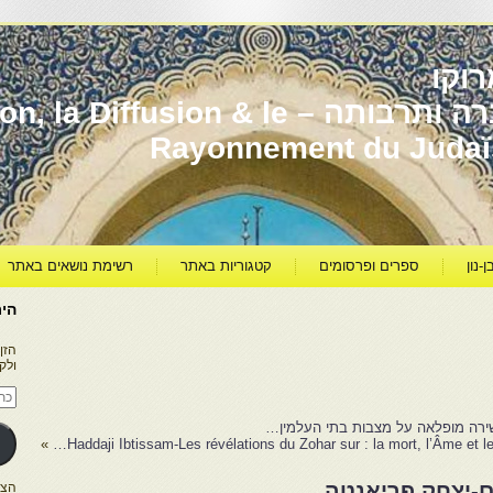
וקו
יהדות מרוקו עברה ותרבותה – usion & le
Rayonnement du Juda
ן-נון
ספרים ופרסומים
קטגוריות באתר
רשימת נושאים באתר
היר
הזן
ולק
כתו
דוא
אלק
ירה מופלאה על מצבות בתי העלמין…
»
Haddaji Ibtissam-Les révélations du Zohar sur : la mort, l’Âme et le 
-יצחק פריאנטה
הצטרפו ל