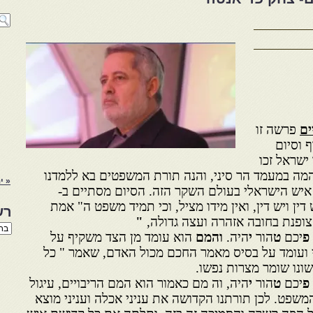
ים
פרשה זו
 וסיום
ישראל זכו
המה במעמד הר סיני, והנה תורת המשפטים בא ללמדנו
« ינ
איש הישראלי בעולם השקר הזה. הסיום מסתיים ב-
ין ויש דין, ואין מידו מציל, וכי תמיד משפט ה" אמת
רש
צופנת בחובה אזהרה ועצה גדולה,
"
רשי
פ
יכם
ט
הור
י
היה.
והמם
הוא עומד מן הצד משקיף על
הנו
באת
וי ועומד על בסיס מאמר החכם מכול האדם, שאמר " כל
שונו שומר מצרות נפשו.
פ
יכם
ט
הור
י
היה, וה מם כאמור הוא המם הריבויים, עיגול
שפט. לכן תורתנו הקדושה את עניני אכלה ועניני מוצא