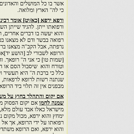
אשר בו כל המושלים והאדונים ב
כי לה" הארץ ומלואה.
ורפא ירפא [כא/יט] אומר רבינ
ורפואתו ייתן. להגיד שייתן הש
והוא יעשה בו דברים אחרים, רק
רפואה בבשר ודם לא מצאנו בכל
נרפתה, אבל הקב"ה מצאנו ברפ
הרופא לשבורי לב [הושע יד]א
[שמות טו] כי אני ה" רופאך. 
וטורח והוא שיסבול הסם או 
כלל כי ברכת ה" היא תעשיר ו
שנתנה רשות לרופא לרפאות, ל
מבפנים אין זה תלוי ביד הרופא
אם יקום והתהלך בחוץ על משע
שמנה
לחמו
אם יקום הפסוק מת
מישראל כאלו אבד עולם מלא, 
ימחץ והוא ירפא, מכול מקום נ
רפואתו על ידי הרופא, אך אל 
והוא ירפא, ואם הרופא משתדל 