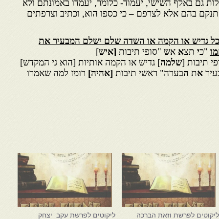
לות גם באלף השישי, יעמוד- כלומר, יעמדו באמונתם ולא
להתנקם בהם אלא לצרפם – כי כספו הוא, וכתיב וצרפתים
כל גדיש או הקמה או השדה שלם ישלם המבעיר את
מו
"כ
י
תצ
א
א
ש
"סופי תיבות
[איש
]
פי תיבות [
שלמה
] גדיש או הקמה אותיות [הוא גי המקדש]
עיר
א
ת
ה
בערה" ראשי תיבות
[אהיה]
רומז למה שאמרו
יקוטים לפרשת וזאת הברכה
ליקוטים לפרשת עקב יצחק