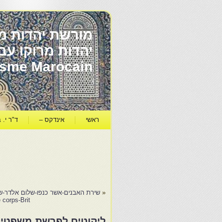
מורשת יהדות מר
ïsme Marocain
ראשי
אינדקס –
ד"ר י. ב
«
שירת האבנים-אשר כנפו-שלום אלדר-ש
corps-Brit…
ליקוטים לפרשת משפטים