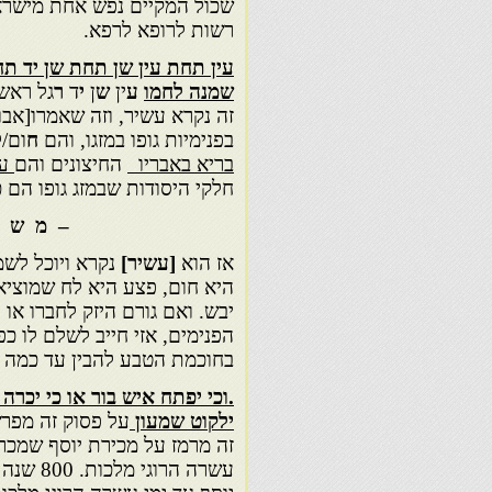
שכול המקיים נפש אחת מישראל
רשות לרופא לרפא.
עין תחת עין שן תחת שן יד תח
שמנה
לחמו
ע
ין
ש
ן
י
ד
ר
גל ראש
זה נקרא עשיר, וזה שאמרו[אבו
בפנימיות גופו במזגו, והם
ח
ום/
ל
בריא
באבריו
החיצונים והם
ענ
חלקי היסודות שבמזג גופו הם כ
– מ ש פ ט י
אז הוא
[עשיר]
נקרא ויוכל לשמ
היא חום, פצע היא לח שמוציאה
יבש. ואם גורם היזק לחברו או 
הפנימים, אזי חייב לשלם לו כפי
בחוכמת הטבע להבין עד כמ
.וכי יפתח איש בור או כי יכרה
ילקוט
שמעון
על פסוק זה מפרש
זה מרמז על מכירת יוסף שמכרו
עשרה הר