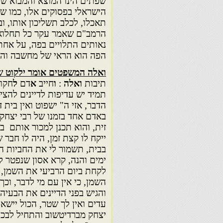
שפתים הינו המוצא והמבוא ש
הישראלי בפסוקים אלו, כמו שנ
תאכלו, לכלב תשליכון אותו, ו
הרמב"ם שאמר עקר כל תחלואי 
נאותים התלויים בפה, על אחת
הפה הוא הראי של מחשבה וה
ואלה המשפטים אומר ילקוט ש
תיבות
ואלה
:
ו
חייב
א
דם
ל
חקו
תמיד יש עדיפות לדיינים להציע
הדבר, אזי ה" ישפוט ואין בית 
זית, והוא תכנן למכור אותם ב
ייקח לו קצת זמן, היה לו חבר 
ימים והנה, קרא אסון שנפטר 
לקחת ביום הרביעי את השמן, 
השמן, כי אין עם מי לדבר, וכ
והגיש בפני הדיינים את הבעיה 
עדים ואין לך שטר, הכול יישא
יצחק מברדיטשוב והתחיל לבכות