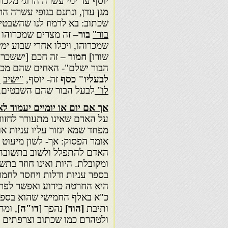
יוסף עד ימי עשרה הרוגי מלכ
מגן עדן, ונתנם בגופי עשרה הר
שכתוב: בא לרמוז לנו שהשבט
בור"
בור
– זה מצרים שמכרוהו 
שמכרוהו, ויכלו אחרי שבוע ימי
שורו]
חמור
– זה חכם [יששכר 
הבור
ישלם"-
האחים שהם מכרו
לבעליו" כסף
זה- יוסף,
"ישיב
ל
לו"
לבעל הבור שהם השבטים, ה
אך אם יום או יומיים יעמוד ל
על האדם שאינו מתעורר לחזו
מפחד שמא יגזור עליו עניות או 
אומר הפסוק: אך- לשון מיעוט 
האדם להתפלל ולשוב בתשובה וא
ומקובלת. היות ואינו חוזר בת
בספר עניות ודלות ויחסר לחמו
היא החרטה כידוע ואפשר לפרש
כ"א באלף החמישי שהוא בספי
ותיבת
[הוד]
נהפך [
דו"ה
], ומ
ולטהרם כמו שכתוב וצרפתים כ