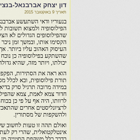
דון יצחק אברבנאל-בנציון
תאריך
9 באוקטובר 2015
בנעוריו ודאי השתעשע אברבנ
הפילוסופיה ולמצוא תשובות ל
שהפילוסופים הגדולים לא הצלי
הקסימו אותו, ובמשך זמן ניכר 
העיסוק האהוב עליו ביותר. אך
שהשתקע בפילוסופיה כן נוכח
יכולתו, ויותר מזה, שהיא גדול
הוא ראה את הסתירות, הפקפוק
תורת פילוסופית, ובא לכלל מ
במידה מרובה תרגיל סרק בדיא
חדור צמא לאמת, צמא שהפילו
לרוותו, היה אף על פי כן בכוח
לרציונליסטים אחרים שהתאכזב
ולהשקפות של מסתורין.
ואולם תהה זו טעות לחשוב ששי
אינטלקטואלית, שהרי רק לעתי
בדרך כלל משקפת הסטייה מן הר