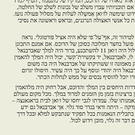
חד מאחיו של הדוכס, המרקיז של מונטמור, הטיף למרד
ים אם תוכניותיו עברו משלב של נכונות לשלב של החלטה,
ונו שימשה לז׳ואן אַמשָלה לעלות על מסלול פעולה נועז.
 כל אנשי האצולה הנרגנים, ובראש וראשונה את נסיכי
יהור זה, אף־על־פי שלא היה אציל פורטוגלי. נראה
ועל בחצר המלוכה כסוכן של הדוכס. אם אמנם התכונן
הדוכס למעשה בגידה, כפי שעלול היה ז׳ואן 11 להשתכנע, ברור היה למלך שאברבנאל
ו, לאברבנאל, יד בקשירת־קשר, יכול היה המלך להאמין
ק מאמונה זו ששתיקתו של אברבנאל היה בה משום
נאל היה יהודי ונוסף על כך היה עשיר. חיסולו יגרום
רו יוכל להוסיף נכסים של ממש לנחלות הכתר.
דרות היחסים בין המלך והדוכס, אבל רחוק היה מלהאמין
 ברצינות בזמן מן הזמנים למרוד במלך. מכל מקום מעולם
נותו שלו. עמדתו לגבי יחסו של ז׳ואן לבית בראגאנצה –
דקה – היתה ודאי בגדר סוד גלוי. אך אברבנאל גם ידע
בתכלית הנאמנות בכל תפקיד שנתבקש למלא ובכל דרך
בר זה גלוי, מובן וידוע לכול.