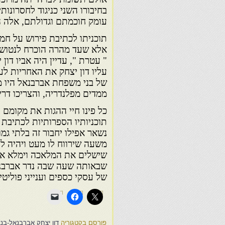
בחיבורו השני כניגוד לחסרונות
עומק חוכמתם וגדולתם, אלה ה
תוכניתו לכתיבת פירוש על ח
" עטרת ", עדיין היה אביו דון
עליו דון יצחק את האחריות ל
של בני משפחת אברבנאל היו מר
ממדים מפלנדריה, והצריכו דר
כל פינו חיי ההגות את מקומם
תוכניותיו הספרותיות לכתיבת
משעה שירווח לו מעט ויהיה לו 
שישלים את המלאכה וימלא את 
שבאותה שעה שבה נדר אברבנאל
של עסקי כספים וענייני פוליטי
פורסם בקטגוריה
דון יצחק אברבנאל-בנצי