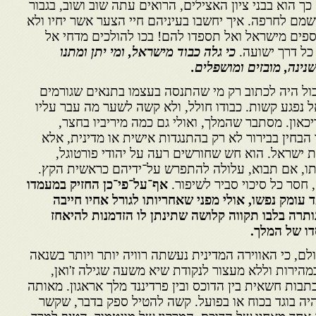
ך הוא בבני ציון האצילים, הרואים עתה שוב ושוב, בגבור
שמם לחרפה. איך יחשבו בעיניהם חיי הצער אשר יחיו ולא
ספים מישראל ואל תספדו להם! בכו להולכים מדחי אל
כל דרך ישועה.
כי גלה כבוד מישראל, ומי יתן ומתנו
נינה, מובזים ומושפלים.
כול היה לכתוב רק מי שהתנסה בעצמו בתנאים שגורמים
 נפגע קשות. כבודו חולל, ולא קשה לשער מה עבר עליו
און. מסתבר שהמלך, ואולי גם כמה מיריביו בחצר,
 הבחין בבירור לא רק בהתנגדות אישית או מדינית, אלא
 ישראל. הוא חש שחורשים רעה על יהודי פורטוגל,
לתו, אם תבוא, עלולה להתפרש על־ידיהם כראשית הקץ.
חסר כל סיכוי סביר לשיפור.
אף־על־פי־כן החזיק במעמדו
 עומק נפשו, אולי מפני שאחריותו לגורל אחיו חייבה
נותרה בלבו תקווה קלושה שתינתן לו הזדמנות להיאחז
דו של המלך.
לם, כי האווירה המדינית נעשתה רוויה יותר ויותר בשנאה
הירות וללא מעצור לנקודת שיא משעה שגילה ז'ואן,
בות חשאית בין הדוכס ובין פרדיננד מלך אראגון. מאותה
יה בוגד בכוח או בפועל. קשה להטיל ספק בדבר, שקשר