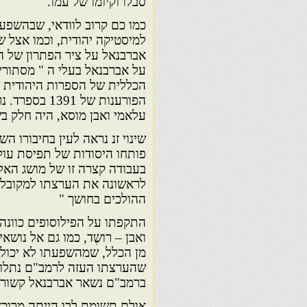
סבלו וקיומו של עמו.
למיסטיקה יהודית, וכמו אצל 
אברבנאל על ציר הפתרון של ה
על אברבנאל בעלי ה " מסתורין
הכללית של הספרות היהודית ה
הפורענות של 
עלאמי ואבן מוסא, היה חלק בש
שינוי זנ נראה לעין בחיבורו ה
פותחו היסודות של תפיסת עולמ
בעבודה קצרה זו של מושג האל
לראשונה את הערצתו למקובלים
ההולכים בחושך "
התקפתו על הפילוסופים כוונה
ואבן – רושֶד, כמו גם אל נושא
מן הכלל, שמהשפעתו לא יכול 
שהערצתו העזה לרמב"ם נתלוותה
ברמב"ם נשאר אברבנאל קשור לפ
אולם תשומת לבו הייתה מרוכז