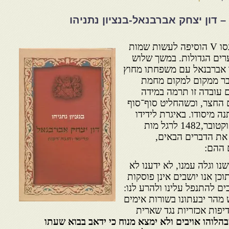
 דון יצחק אברבנאל-בנציון נתניהו
מגפת הדבר שקטלה את אלפונסו V הוסיפה לעשות שמות
ערים הגדולות. במשך שלוש
ר אברבנאל עם משפחתו מחוץ
ובר ממקום למקום מחמת
 עובדה זו תרמה במידה
 החצר, וכשהחליט סוף־סוף
 מיסודו. באיגרת לידידו
יחיאל מפיזה, שנכתבה ב־4 באוקטובר,1482 לרגל מות
 את הדברים הבאים,
 ההם:
ו וגלה עמנו, לא ידענו לא
כן אנו יושבים אינן פוסקות
ם להתנפל עלינו ולהרע לנו:
 מהר יבעתונו בשורות אימים
יפות אכזריות נגד שארית
בהלוהו אויבים ולא ימצא מנוח כי ידאב בבוא שעתו