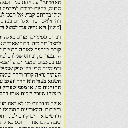
האחרונה
? על אחת כמה וכמה כ
הרעה, בהיות כבודם למירמס ו
יגילו ברדתם קבר? אל תבכו לנ
דחי ולאשר סגר אלוהים בעדם 
[כולנו]
ולא נהיה עוד למשל ולש
דברים פסימיים ומרים כאלה י
למצב־רוח כזה. ברור שאברבנאל
קודם שנתפס לאותה הרגשת דיכ
התעמרו בו, וביחס שגילו כלפיו
גם בסימנים שמעידים על שנאת
וכמנהיגם הבין בלי ספק שנפי
העתיד נראה קודר והרה שואה, 
השנוא בעוד הוא חרד ונעלב עד
התנהגות כזו, או מפני שעדיין 
במשהו שיוכל לזכות אותו בחס
אולם הזדמנות כזו לא באה מעו
וחשדות. המאורעות התגלגלו במ
חודשים אחדים קודם לכן, התכת
שעה עקבו אחר הדוכס כאילו ה