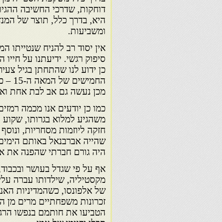
דוחקות, שדרכי החשיבה ההגיונ
היא, בדרך כלל, תוצר של המנזר
ומשביעות.
אין יסוד רב להניח שנטייתו ה
סיפוק רגשי. ידיעתנו על חייו
כן ידוע לנו שהתחתן בגיל צעיר
מכן נעשה גם אב לבת אחת ואו
כמו כן יודעים אנו מכמה רמזי
משהגיע למלוא בגרותו, שקוע 
חזקה ליוזמות מסחריות, ונוסף
שהייה אברבנאל באותם הימים,
היה גורם חברתי שהפנה את אב
אף על פי שגדל בעושר ובכבוד
מקסטיליה, שילדותו עברה עליו
של אלפונסו, כשהמדיניות האנט
זכרונות משפחתיים מרים מן הע
הטביעו את חותמם בנפשו הרגיש