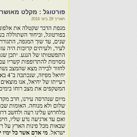
פורטוגל : מקלט מאושר –
תאריך
29 ביוני 2016
בפורטוגל, וביחוד השתוללה ב
שנים, עד שוך המגפה, התגור
לעיר, ולעיתים קרובות היה ע
התפשטותו של הנגע. יתכן שגם
מסוימת להתרופפות קשריו עם
לחזור לבירה מצא שהמצב נשתנה
רעייתו של יחיאל, אנו מוצאים
המשקפים את מצב רוחו בימים
מיום שנהרסה עירנו, חרב מקדשנ
שלום ולא מנוחה. האומות שבתו
מלחרוש עלינו רעה ולחשב דרכי
ואם עד ארגיעה נדע שליו, חיש
שבאות מכל פינות הארץ על רד
ישראל.
מי אדם אשר כל ימיו י