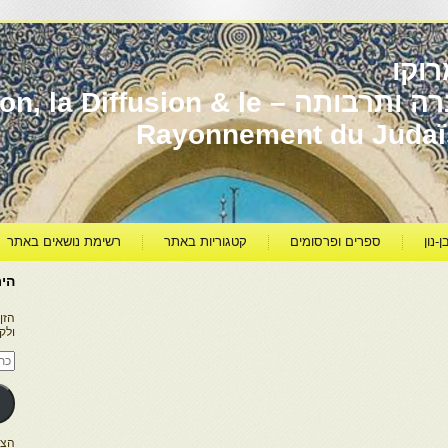
וקו
יהדות מרוקו עברה ותרבותה – usion & le
Rayonnement du Juda
ן-נון
ספרים ופרסומים
קטגוריות באתר
רשימת נושאים באתר
היר
הזן
ולק
כתו
דוא
אלק
הצטרפו ל