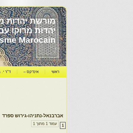
מורשת יהדות מר
ïsme Marocain
ראשי
אינדקס –
ד"ר י. ב
אברבנאל-נתניהו-גירוש ספרד
עמוד 1 מתוך 1
1