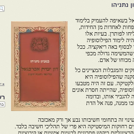
 נתניהו
אל בשאיפה להעמיק בלימוד
פחות לאחדות מן החידות,
חו לפותרן. בעיות אלו
היה לימוד הפילוסופיה
 לבסוף באה ריאקציה. ככל
 שהמשימה גדולה מכפי
ה מכוחו של אדם.
ים והמגבלות המציינים כל
סקנה שהפילוסופיה היא
לקטיקה. עם זה היה מטבעו
« י
סופיה, שהייתה חסרת אונים
ה להגביר אותו, ובדומה
רש
ו ממנה, פנה אל הדת
רשי
הנו
באת
נוי זה בתחומי חשיבותו נבע אך ורק מאכזבה
ם רחוקות המיסטיקה היא פרי של תהליכי חשיבה בלבד.
ציונליזם ביקוש פתרונים לבעיות אישיות או קיבוציות