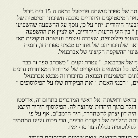
כמו כם קרוב לוודאי, שבהשפעתה של ספרד נעשתה פורטוגל במאה ה-15 בית גידול
שאר המיסטיקנים היהודיים סובבה חשיבתו המיסטית של
בעיה היהודית. יתר על כן, נוסף על ההשפעה שהשפיעו
 " בין הוגי הדעות היהודיים, יש לציין את ההשפעה
אנטי פילוסופית, שצברה עוצמה ונעשתה תוקפנית מאז
1391 בספרד. נראה שלחיבוריהם של אחדים מנציגי ספרות זו, דוגמת
ינוי ההשקפה הקיצוני של אברבנאל.
שני של אברבנאל, " עטרת זקנים " כשכתב ספר זה כבר
ו. כל הנושאים העיקריים של יצירותיו המאוחרות נדונים
ונים המשמעות הנבואה. בחיבורו זה מבטא אברבנאל
, " חכמי האמת " ואת הביקורת שלו על הפילוסופים "
 בראש וראשונה אל ראשי המדברים בתחום זה, אריסטו
י דגלה בתוך היהדות ומחוצה לה. הפילוסוף היחיד היוצא
היה דון יצחק להשתחרר, היה הרמב"ם. אף על פי
 בגילויים של ביקורת חריפה, הרי מכוח עניינו המתמיד
ילוסופיה בכללה עד סוף ימיו.
ת בעיקר בנביאים, שאת שלמות תורותיהם העמיד