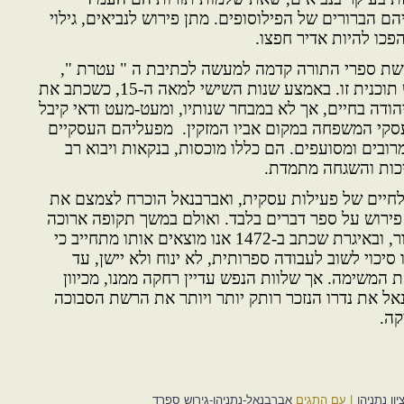
יהם הברורים של הפילוסופים. מתן פירוש לנביאים, גילוי
פכו להיות אדיר חפצו.
משת ספרי התורה קדמה למעשה לכתיבת ה " עטרת ",
אלא שעד מהרה הוכרח לנטוש תוכנית זו. באמצע שנות השישי למאה ה-15, כשכתב את
 יהודה בחיים, אך לא במבחר שנותיו, ומעט-מעט ודאי קיבל
עסקי המשפחה במקום אביו המזקין. מפעליהם העסקיים
ובים ומסועפים. הם כללו מוכסות, בנקאות ויבוא רב
יכות והשגחה מתמדת.
 לחיים של פעילות עסקית, ואברבנאל הוכרח לצמצם את
 פירוש על ספר דברים בלבד. ואולם במשך תקופה ארוכה
נשאר אפילו יחבור זה בלתי גמור, ובאיגרת שכתב ב-1472 אנו מוצאים אותו מתחייב כי
סיכוי לשוב לעבודה ספרותית, לא ינוח ולא יישן, עד
המשימה. אך שלוות הנפש עדיין רחקה ממנו, מכיוון
 את נדרו הנזכר רותק יותר ויותר את הרשת הסבוכה
קה.
ון נתניהו
|
עם התגים
אברבנאל-נתניהו-גירוש ספרד