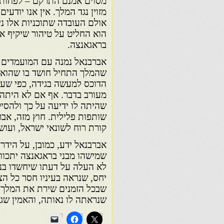
מסוים אמנם התרקם – לפחות א
מזוין נגד המלך. אין אנו יודע
אולם העובדה שתוכניות אלו ניד
הוא החליט על טיהור שיקיף את
בראגאנצה.
אברבנאל נמנה עם המועמדים לט
שהמלך התחיל חושד בו שהוא פ
מעורב בדבר. אף אם לא היתה ל
שהיתה לו ידיעה על כך ולהסי
שותפות פלילית. חוץ מזה, אברב
קורת רוח לשונאי ישראל, ועוש
אברבנאל ידע, כמובן, על הידר
שמישהו מבני בראגאנצה יתכוון
לא העלה על דעתו שיחשדו בנאמ
יחס, שנראה בעיניו חסר כל הצ
שבכל הזמנים שירת את המלך 
שנראתה לו נאותה, והאמין שגם ד