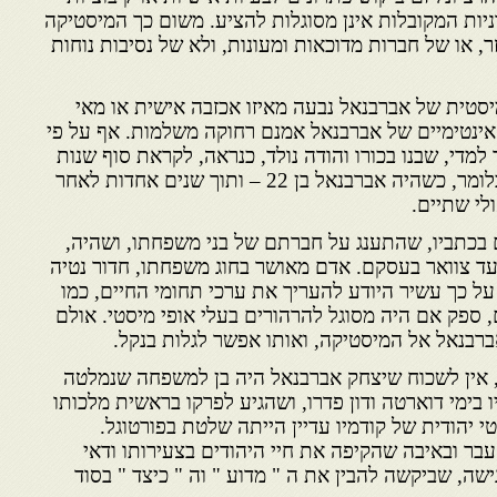
יות המקובלות אינן מסוגלות להציע. משום כך המיסטיקה
, או של חברות מדוכאות ומעונות, ולא של נסיבות נוחות
מיסטית של אברבנאל נבעה מאיזו אכזבה אישית או מאי
 האינטימיים של אברבנאל אמנם רחוקה משלמות. אף על פי
 למדי, שבנו בכורו והודה נולד, כנראה, לקראת סוף שנות
החמישים של המאה ה-15 – כלומר, כשהיה אברבנאל בן 22 – ותוך שנים אחדות לאחר
לי שתיים.
ם בכתביו, שהתענג על חברתם של בני משפחתו, ושהיה,
עד צוואר בעסקם. אדם מאושר בחוג משפחתו, חדור נטיה
 על כך עשיר היודע להעריך את ערכי תחומי החיים, כמו
 ספק אם היה מסוגל להרהורים בעלי אופי מיסטי. אולם
רבנאל אל המיסטיקה, ואותו אפשר לגלות בנקל.
, אין לשכוח שיצחק אברבנאל היה בן למשפחה שנמלטה
 בימי דוארטה ודון פדרו, ושהגיע לפרקו בראשית מלכותו
י יהודית של קודמיו עדיין הייתה שלטת בפורטוגל.
בר ובאיבה שהקיפה את חיי היהודים בצעירותו ודאי
ה, שביקשה להבין את ה " מדוע " וה " כיצד " בסוד