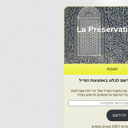
La Préservation, la Diff
תגובות
שם לבלוג באמצעות המייל
 את כתובת המייל שלך כדי להירשם לאתר
בל הודעות על פוסטים חדשים במייל.
בת
ר
טרוני
להירשם
 239 מנויים נוספים