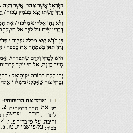
יִשְׂרָאֵל אֲשֶׁר אָהַב, אֲשֶׁר רָצָה / ב
דָּרַךְ קַשְׁתּוֹ יָצָא בְּעֵמֶק עָכוֹר / וַי
וְלֹא נָתַן אֱלֹהֵינוּ מַלְכֵּנוּ / אֶת הַמ
דְּבָרָיו שִׂים עַל לִבְּךָ אַל תִּשְׁכָּחֵ
בֵּן חֹדֶשׁ יָצָא מִכְּלַל נְפָלִים / פָּדֹ
נָתֹן תִּתֵּן בְּשִׂמְחָה אֶת כַּסְפְּךָ / אֶ
חִישׁ לְבָרֵךְ וְקֹדֶם שֶׁתִּפְדֵהוּ/ אֱמ
סְעֹד בֶּן זֶה, אַל חַי יוֹשֵׁב כְּרוּבִים
יְהִי חָכָם בְּתוֹרַת יְקוּתִיאֵל / בְּחַיֵּ
נְבָרֵךְ צוּר שֶׁאָכַלְנוּ מִשֶּׁלּוֹ / אֱלֹהֵ
1. שומר את הבטחותיו:
ע
את
2. חמדה טובה קדושה
מג.
: חסר בדפוסים.
תורה… מורשה
לתורה.
: דב׳
4. עמק עכור:
וחיבה, על־פי בר״ר פ, ו.
על-פי שמי יג, טו.
5. ולא… בתינו
בבור: