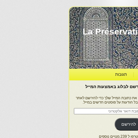
La Préservation, la Diff
תגובות
שם לבלוג באמצעות המייל
 את כתובת המייל שלך כדי להירשם לאתר
בל הודעות על פוסטים חדשים במייל.
בת
ר
טרוני
להירשם
 239 מנויים נוספים