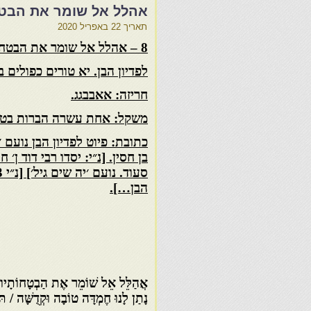
אהלל אל שומר את הבטחו
תאריך
22 באפריל 2020
8 – אהלל אל שומר את הבטחותיו
לפדיון הבן. יא טורים כפולים
חריזה: אאבבגג.
משקל: אחת עשרה הברות בטו
כתובת: פיוט לפדיון הבן נועם ׳ב
בן חסין. [נ״י: יסדו רבי דוד ן׳ ח
סעוד. נועם ׳יה שים גיל׳] [נ״י
הבן…].
אֲהַלֵּל אֵל שׁוֹמֵר אֶת הַבְטָחוֹתָיו /
נָתַן לָנוּ חֶמְדָּה טוֹבָה וּקְדֻשָּׁה / תּ