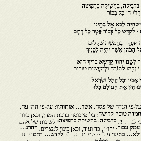
ִּדְבִיקָה, בַּחֲשִׁיקָה בַּחֲפִיצָה
ַהֲרֹג ה' כָּל בְּכוֹר
ַּשְׁחִית לָבֹא אֵל בָּתֵּינוּ
ם / לְקַדֵּשׁ כׇל בְּכוֹר פֶּטֶר כׇּל רֶחֶם
ה תִּפְדֶּה בַּחֲמֵשֶׁת שְׁקָלִים
ל הַכֹּהֵן אֲשֶׁר יִהְיֶה לְפָנֶיךָ
ֹר לְשֵׁם יִחוּד קֻדְשָׁא בְּרִיךְ הוּא
 / זָכֵּהוּ לְתוֹרָה וּלְמַעֲשִׂים טוֹבִים
י אָבִיו וְכָל קְהַל יִשְׂרָאֵל
ינוּ הַזֵּן אֶת הָעוֹלָם כָּלוּ
ל-פי הגדה של פסח.
אשר… אותותיו:
על-פי תה׳ עח,
: על-פי נוסח ברכת המזון, וכאן כיוון
בדביקה, בחשיקה בחפיצה:
 לג, ד. 3.
לשונות של אהבה
ויהרג…
יהו׳ ז, כד ועוד, וכאן כינוי למצרים.
: על־פי שמ׳ יב, כג. 6.
לקדש… רחם
: כנגד