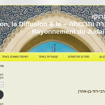
וקו
יהדות מרוקו עברה ותרבותה – usion & le
Rayonnement du Juda
ן-נון
ספרים ופרסומים
קטגוריות באתר
רשימת נושאים באתר
היר
הזן
ולק
כתו
דוא
אלק
בי-דוד-בן-אהרן
הצטרפו ל