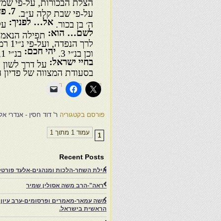
הצלת הבכורות, על-פי שמ׳ יג,
7. פדה… שקלים:
על-פי שבת קלה ע״ב.
אל… לפניך:
ה׳ בן בכור.
על־
לשם… הוא:
תפילה הנאמרת
לרך 
יהי חכם:
וכן בנ״י 3.
בנ״י 3,1 : יזכה ללמוד.
בחיי ישראל:
על דרך לשון הקד
בסעודת המצווה של פדיון הב
פורסם בקטגוריה
ר' דוד חסין - אנדרי אל
עמוד 1 מתוך 1
1
Recent Posts
אילת השחר-הלכות ומנהגים-אלעד פורטל-
"ראה"-הרב משה אסולין שמיר
משה עמאר-מאמרים ופרסומים-ערב עיון ב
הראשית בישראל.