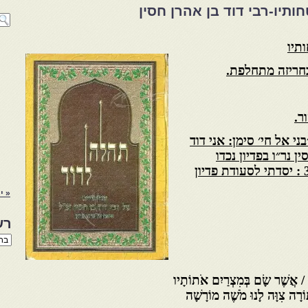
תיו-רבי דוד בן אהרן חסין
 בחריזה מתחלפת.
ר.
ני אל חי׳ סימן: אני דוד
סין נר״ו בפדיון נכדו
3 : יסדתי לסעודת פדיון
« י
רש
רשי
הנו
באת
 אֲשֶׁר שָׂם בְּמִצְרַיִם אֹתוֹתָיו
וֹרָה צִוָּה לָנוּ מֹשֶׁה מוֹרָשָׁה