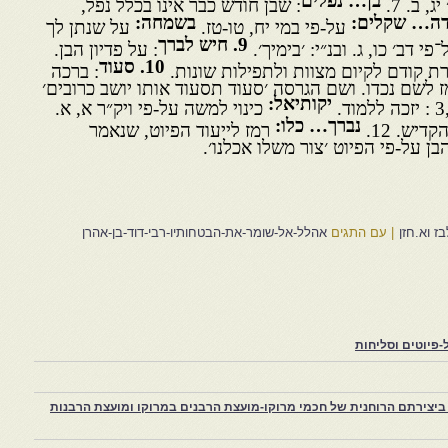
בן… נפלים
 ב. 7.
: שבן חודש כבר אינו בכלל נפל,
בשמחה:
על-פי במי יח, טו-טז.
על שנתן לך
9. חיש לברך
פי דב׳ כו, ג. ובנ״י: ׳בימיך׳.
: על פדיון הבן.
10. סעוד
 קודם לקיום מצוות ולתפילות שונות.
: ברכה
הנפדה, ועל-פי נ״י1 רמז לשם נכדו. ושם הגרסה ׳סעוד תסעוד אותו יושב כרובים׳
יקותיאל:
כינוי למשה על-פי ויק״ר א, א.
נברך… כלו:
יש. 12.
רמז לייעוד הפיוט, שנאמר
ן על-פי הפיוט ׳צור משלו אכלנו׳.
בז וא.חזן
|
עם התגים
אהלל-אל-שומר-את-הבטחותיו-רבי-דוד-בן-אהרן
פיוטים וסליחות
יצירתם הרוחנית של חכמי מרוקו-מועצת הרבנים במרוקו ומועצת הרבנות