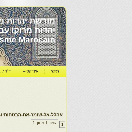
מורשת יהדות מר
ïsme Marocain
ראשי
אינדקס –
ד"ר י. ב
אהלל-אל-שומר-את-הבטחותיו-ר
עמוד 1 מתוך 1
1