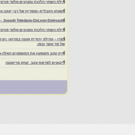
אילת השחר-הלכות ומנהגים-אלעד פורטל
משנתו הקבלית–מוסרית של רבי יעקב איפ
rs – Joseph Toledano-DeLeon-Delevante.
אילת השחר-הלכות ומנהגים-אלעד פורטל
של מר אשר כנפו.
והיה עקב תשמעון את המשפטים האלה-ה
ליקוטים לפרשת עקב יצחק פריאנטה