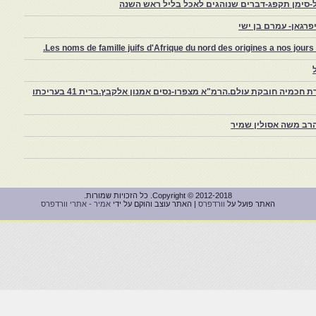
-סימן תקפג-דברים שנוהגים לאכל בליל ראש השנה
רגאן- עמרם בן ישי
Les noms de famille juifs d'Afrique du nord des origines a nos jou
צפרו – קהילה יהודית קטנה במרוקו, ויצירת חכמיה חובקת עולם.הרמ"א מצפרו-נסים אמנון אלקבץ.ברית 41 בעריכתו
רב משה אסולין שמיר
Copyright © 2012-2018. כל הזכויות שמורות.
האתר פועל על
וורדפרס
| האתר עוצב והוקם על ידי
אמיר - אתרי וורדפרס