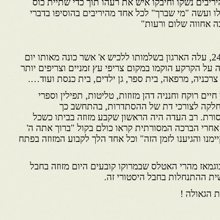
יבים נשקו וחיבקו איש את רעהו תוך כדי שתיית כוס
לו ועשה "מי שברך" לכל אחד מהיריבים בהוסיפו בדברי
בה אחווה שלום ורעות"
ביום ג' סיון תשט"ו – 24.5.1955, עלה הארגון בשלמותו ללכיש א' אשר כונה מאותו יום
על הקרקע הוקמו במקום צריפי עץ זמניים וצריפים יותר
, צרכניה, מרפאה, בית ספר, גן ילדים, בית כנסת ועוד….
יים רוקח וחנניה דהן מזוזות, טליטות, תפילין וספרי
לקה לצורכי דת של ההסתדרות, בהתחשב כך
רת. רב העדה היה הראשון שקבע מזוזה בביתו כשכל
 אחרי הברכה המסורתית קראו כולם בקול "ברוך אתה ה'
ימנו והגיענו לזמן הזה" וכל אחד הלך לקבוע המזוזה בפתח
 בוגמאז מהרי האטלס שבמרוקו קובעים היום מזוזה בחבל
ת ההתנחלות בחבל היסטורי זה.
 הגאולה !