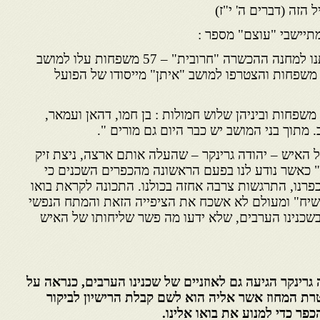
 הזה (דברים ה' י"ז)
מתיישבי "עוצם" מספר :
"כאשר הגענו ארצה שלחו אותנו למחנה ההכשרה "חרובית" – 57 משפחות עלו למושב
עוצם" ובמשך השנה עזבו 13 משפחות והצטרפו למושב "איתן" מייסודו של הפועל
שפחות וביניהן שלוש חמולות : בן חמו, דהאן ועמאר,
מתוך בני המושב יש כבר היום גם מורים ".
 האיש – יהודה גרינקר – שהעלה אותם ארצה, ניצת זיק
: " כאשר נודע לנו בפעם הראשונה מהכפרים השכנים כי
כפרנו, התרגשות צרבה אחזה בכולנו. התכונה לקראת בואו
"משיח" ומעולם לא אשכח את הציפייה הזאת והמתח הנפשי
בשכנינו הערבים, שלא ידעו מה פשר שליחותו של האיש
 גרינקר הגיעה גם לאוזניים של שכנינו הערבים, כנראה על
ת המחוז אשר אליה הוא לשם קבלת הרישיון לביקור
פר כדי למנוע את בואו אלינו.