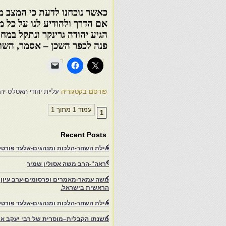
כאשר נוכחנו לדעת כי המצב מת
אם הדרך ולהודיע לנו על כל
הגיע יהודה גרינקר ונתקל במח
פנה לכפר השכן – אסמר, השוכן
פורסם בקטגוריה
עליית יהודי האטלס-יהו
עמוד 1 מתוך 1
1
Recent Posts
אילת השחר-הלכות ומנהגים-אלעד פורטל-
"ראה"-הרב משה אסולין שמיר
משה עמאר-מאמרים ופרסומים-ערב עיון ב
הראשית בישראל.
אילת השחר-הלכות ומנהגים-אלעד פורטל
משנתו הקבלית–מוסרית של רבי יעקב איפ