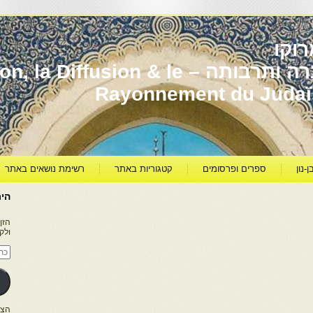
וקו
יהדות מרוקו עברה ותרבותה – usion & le
Rayonnement du Juda
ן-נון
ספרים ופרסומים
קטגוריות באתר
רשימת נושאים באתר
היר
הזן
ולק
כתו
דוא
אלק
הצטרפו ל