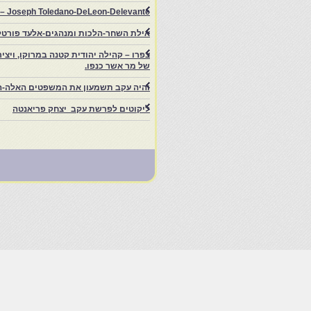
rs – Joseph Toledano-DeLeon-Delevante.
אילת השחר-הלכות ומנהגים-אלעד פורטל
של מר אשר כנפו.
והיה עקב תשמעון את המשפטים האלה-ה
ליקוטים לפרשת עקב יצחק פריאנטה