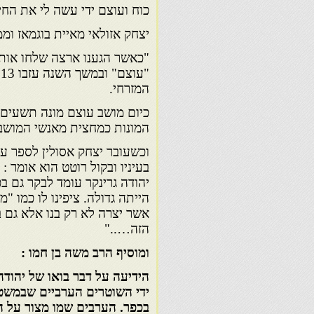
כוח ועוצם ידי עשה לי את החיל
יצחק אזולאי מאיית בוגמאז ומ
"
המזרחי.
כיום מושב עוצם מונה תשעים מ
המונות כמחצית מאנשי המושב. 
וכשעובר יצחק אסולין לספר על
בעיניו ובקול רוטט הוא אומר 
יהודה גרינקר עומד לבקר גם ב
הייתה גדולה. ציפינו לו כמו 
אשר יצרה לא רק בנו אלא גם 
הזה….."
ומוסיף הרב משה בן חמו :
הידיעה על דבר בואו של יהודה
ידי השוטרים הערביים שבמשטר
בכפר. הערבים שמו מצור על הכ