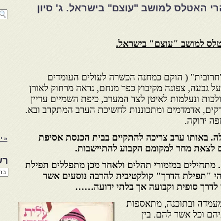
י האטלס למושב "עוצם" בישראל. ג' סיון
טלס למושב "עוצם" בישראל.
רובית" ( הוקם כמחנה הכשרה לעולים העומדים
על גבעה, צפונה מקיבוץ כפר מנחם, נראה מרחוק לאורן
כות ונעלמות לאיטן לצד המערב, כיפת השמיים עדיין
קים, אדמדמים ומתכוננות לחשיכת הערב המתקרב ובא.
פה ירוקה.
ה. באותו ערב צריכה להתקיים בבית הכנסת אסיפת
« י
 לצאת מחר למקומם הקבוע להתיישבות.
רש
מתחילים במזמורי תהלים ולאחר מכן מתפללים תפילת
רשי
הי "תפילת הדרך" קולקטיבית להרבה נוסעים אשר
הנו
 לדרך סופית וקבועה אך בלתי ידועה……
באת
מעמדה ובתוכנה, מתאספות
יהם וכל אשר להם. בין