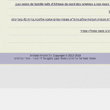
Les noms de famille juifs d'Afrique du nord des origines a nos jou
צפרו – קהילה יהודית קטנה במרוקו, ויצירת חכמיה חובקת עולם.הרמ"א מצפרו-נסים אמנון אלקבץ.ברית 41 בעריכתו
רב משה אסולין שמיר
Copyright © 2012-2018. כל הזכויות שמורות.
האתר פועל על
וורדפרס
| האתר עוצב והוקם על ידי
אמיר - אתרי וורדפרס