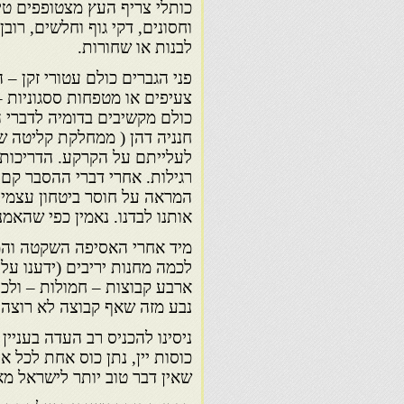
כותלי צריף העץ מצטופפים טי
וחסונים, דקי גוף וחלשים, רוב
לבנות או שחורות.
פני הגברים כולם עטורי זקן –
צעיפים או מטפחות ססגוניות –
כולם מקשיבים בדומיה לדברי
חנניה דהן ( ממחלקת קליטה ש
לעלייתם על הקרקע. הדריכות 
רגילות. אחרי דברי ההסבר קם 
המראה על חוסר ביטחון עצמי ה
אותנו לבדנו. נאמין כפי שהאמנו
מיד אחרי האסיפה השקטה וה
לכמה מחנות יריבים (ידענו ע
ארבע קבוצות – חמולות – ולכל
נבע מזה שאף קבוצה לא רוצה
ניסינו להכניס רב העדה בעניין
כוסות יין, נתן כוס אחת לכל 
שאין דבר טוב יותר לישראל מ