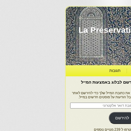
La Préservation, la Diff
תגובות
שם לבלוג באמצעות המייל
 את כתובת המייל שלך כדי להירשם לאתר
בל הודעות על פוסטים חדשים במייל.
בת
ר
טרוני
להירשם
 239 מנויים נוספים