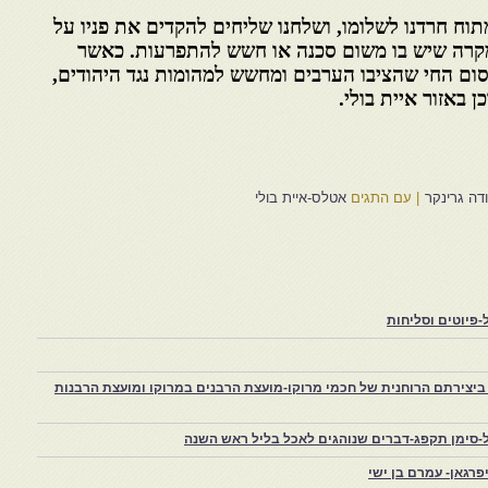
וח חרדנו לשלומו, ושלחנו שליחים להקדים את פניו על
 מקרה שיש בו משום סכנה או חשש להתפרעות. כאשר
סום החי שהציבו הערבים ומחשש למהומות נגד היהודים,
 באזור איית בולי.
דה גרינקר
|
עם התגים
אטלס-איית בולי
פיוטים וסליחות
יצירתם הרוחנית של חכמי מרוקו-מועצת הרבנים במרוקו ומועצת הרבנות
-סימן תקפג-דברים שנוהגים לאכל בליל ראש השנה
רגאן- עמרם בן ישי