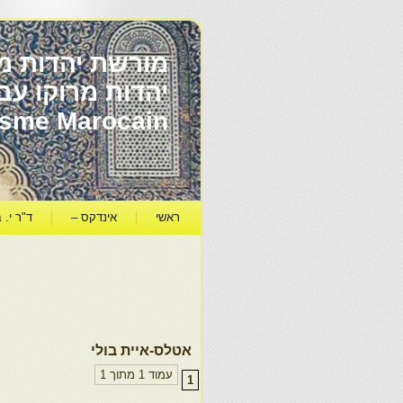
מורשת יהדות מר
ïsme Marocain
ראשי
אינדקס –
ד"ר י. ב
אטלס-איית בולי
עמוד 1 מתוך 1
1