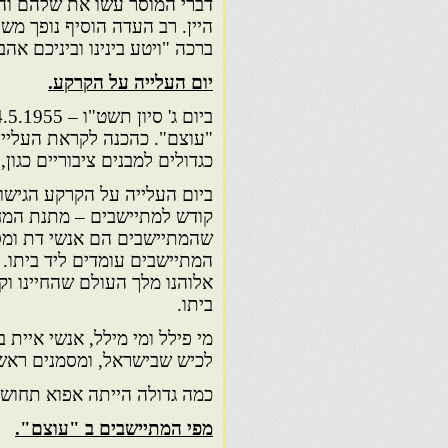
דברי המוסר עשו את שלהם והיר
היין. רב העדה הוסיף נופך מש
ברכה "ויטע בינינו וביניכם אה
יום העלייה על הקרקע.
"עוצם". כהכנה לקראת העלייה 
כגדולים למבנים ציבוריים כגון
ביום העלייה על הקרקע הגישו ח
קודש למתיישבים – מתנת המח
שהמתיישבים הם אנשי דת ומסו
המתיישבים עומדים ליד ביתו.
אלוהנו מלך העולם שהחיינו וקי
ביתו.
מי פילל ומי מילל, אנשי איית
לכיש שבישראל, ומסמנים ראשי
כמה גדולה הייתה אפוא תחושת
מפי המתיישבים ב "עוצם".