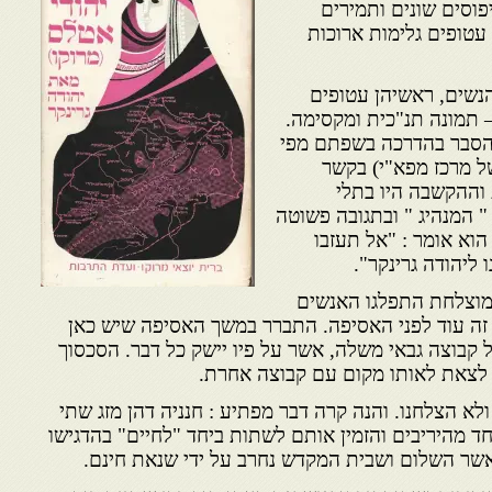
פוסים שונים ותמירים
ן עטופים גלימות ארוכות
 הנשים, ראשיהן עטופים
 תמונה תנ"כית ומקסימה.
 הסבר בהדרכה בשפתם מפי
ל מרכז מפא"י) בקשר
וההקשבה היו בתלי
" המנהיג " ובתגובה פשוטה
וא אומר : "אל תעזבו
 ליהודה גרינקר".
מוצלחת התפלגו האנשים
ל זה עוד לפני האסיפה. התברר במשך האסיפה שיש כאן
 קבוצה גבאי משלה, אשר על פיו יישק כל דבר. הסכסוך
 לצאת לאותו מקום עם קבוצה אחרת.
 ולא הצלחנו. והנה קרה דבר מפתיע : חנניה דהן מזג שתי
אחד מהיריבים והזמין אותם לשתות ביחד "לחיים" בהדגישו
אשר השלום ושבית המקדש נחרב על ידי שנאת חינם.