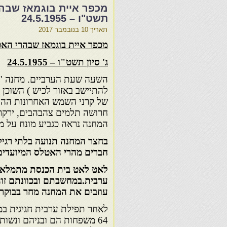
מכפר איית בוגמאז שבהר
תשט"ו – 24.5.1955
תאריך
10 בנובמבר 2017
מכפר איית בוגמאז שבהרי הא
ג' סיון תשט"ו – 24.5.1955
השעה שעת הערביים. מחנה "ח
להתיישב באזור לכיש ) השוכן 
של קרני השמש האחרונות ההול
חרושה תלמים צהבהבים, ירקר
המחנה נראה כגביע מונח על מ
בחצר המחנה תנועה בלתי רגיל
חברים מהרי האטלס המיועדים
לאט לאט בית הכנסת מתמלא. 
ערבית.במחשבתם ובכוונתם זו
עוזבים את המחנה מחר בבוקר
לאחר תפילת ערבית חגיגית ב
64 משפחות הם ובניהם ונשות