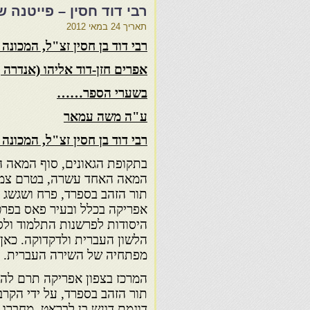
רבי דוד חסין – פייטנה 
תאריך
24 במאי 2012
רבי דוד בן חסין זצ"ל, המכונה
אפרים חזן-דוד אליהו (אנדרה )
בשערי הספר……
ע"ה משה עמאר
רבי דוד בן חסין זצ"ל, המכונה 
בתקופת הגאונים, סוף המאה 
המאה האחד עשרה, בטרם צמח
תור הזהב בספרד, פרח ושגשג ה
אפריקה בכלל ובעיר פאס בפרט.
היסודות לפרשנות התלמוד ול
הלשון העברית ולדקדוקה. כאן ג
מפתחיה של השירה העברית.
המרכז בצפון אפריקה תרם ל
תור הזהב בספרד, על ידי הקר
דוגמת דונש בן לבראט, מחברו ש