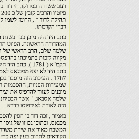
רעב ששררה במרוקו, חי דוד בן
פ
תהילה לדוד " , הרומז לשמו ל
דברי הקדמתו.
המהדורה הראשונה. הפיוט הר
שלמה שלם, הרב הראשי של הק
מקווה לזכות בתמיכתו בהדפסת
כתב היד לא יצא ממכנאס לאמ
1787 . העיכוב הזה מוסבר
שמעידות הפניות, ההסכמות השו
מוכנים לעזור להדפיס את יציר
שלמה אסבאג, " אשר הבטיחני
הזה לאורה לאידפוסו בדרא… 
כאמור , זכה דוד בן חסין להסכ
מכנאס, ובתוכן גם זו של גיסו ר
המשבח מאוד את שירת משררנו א
הקוראים לתרום בעין יפה כדי ל