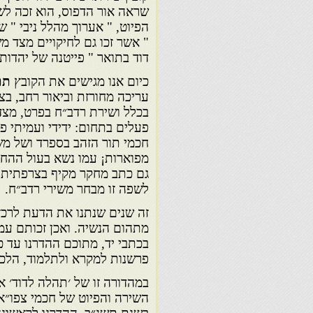
שראה אור הדפוס, הוא זכה לש
הפיוט, " אערוך מהלל ניבי " 
" אשר זכו גם לחיקויים מצד מ
דוד בתואר " פייטנה של יהדות 
כיום אנו מגישים את הקובץ
תתל
עריכה מחורזת וביאור רחב, בצ
בכלל ושירת רדב״ח בפרט, מצד ת
פעלים בתחום: ידידי ועמיתי פר
חכמי תור הזהב בספרד ושל מש
מפוארות¡ עמו נשא בעול ההחד
גם כתב מחקר מקיף בצרפתית ע
לשפה זו מבחר משירי רדב״ח.
זה שנים שנתנו את הדעת לרכז
מתהום הנשיה. ואכן זכותם עמד
בכתבי יד, מתוכם ההדרנו עד 
פרשנות למקרא ולתלמוד, הלכה,
במהדורה זו של ׳תהלה לדוד׳ א
השירה והפיוט של חכמי צפו״א