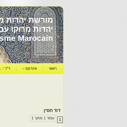
מורשת יהדות מר
ïsme Marocain
ראשי
אינדקס –
ד"ר י. ב
דוד חסין
עמוד 1 מתוך 1
1