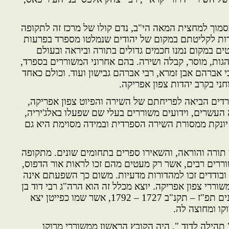
סמוך למחצית המאה הי"ב, נדם קולו של מרכז זה לתקופה
דות לקליטתם במקום של יהודים שנמלטו מספרד בפרעות
ים במקום נמנו חכמים גדולים בתורה וביראה ובעולם
גות, מוסר, קבלה ושירה. בהם אחרוני המשוררים בספרד,
י אברהם אבן זמרא, רבי אברהם גבישון ועוד. וכולם כאחד
ני בקרב יהדות צפון אפריקה.
ם הביאה לפריחתם של השירה והפיוט צפון אפריקה,
העשרים, וידועים משוררים בעלי שם שפעלו באלג'יריה,
 יונקת ממסורת השירה הספרדית ובמידה מסוימת היא גם
 תורה והוראה, והשאירו ספרים בתחומים שונים. מתקופה
משוררים רבים, אשר רק מעטים מהם זכו לראות אור הדפוס,
בודדים זכו למהדורות מדעיות. משום כך השפעתם אינה
וררי צפון אפריקה. יוצא מכלל זה הוא הרה"ג רבי דוד בן
חסין, בן העיר מכנאס שחי בשנים תפ"ז – תקנ"ב 1727 – 1792, אשר שמו כפייטן יצא
קו ומחוצה לה.
" תהילה לדוד ", היה הקובץ הראשון ממשוררי מרוקו