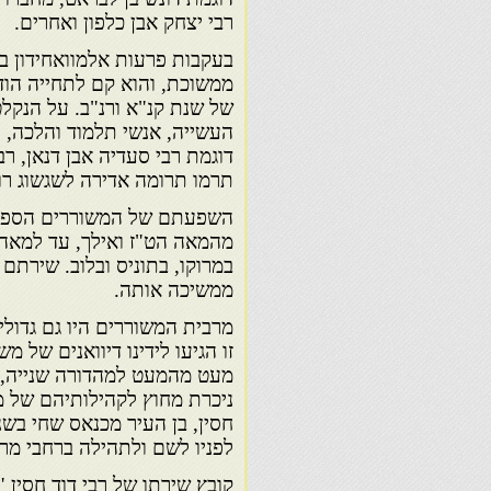
רבי יצחק אבן כלפון ואחרים.
בעקבות פרעות אלמוואחידון ב
ממשוכת, והוא קם לתחייה הו
של שנת קנ"א ורנ"ב. על הנקלט
העשייה, אנשי תלמוד והלכה, ה
דוגמת רבי סעדיה אבן דנאן, רב
תרמו תרומה אדירה לשגשוג רוח
השפעתם של המשוררים הספרדי
מהמאה הט"ז ואילך, עד למאה 
במרוקו, בתוניס ובלוב. שירתם
ממשיכה אותה.
מרבית המשוררים היו גם גדולי
זו הגיעו לידינו דיוואנים של 
מעט מהמעט למהדורה שנייה, ו
ניכרת מחוץ לקהילותיהם של מש
לפניו לשם ולתהילה ברחבי מרו
קובץ שירתו של רבי דוד חסין 