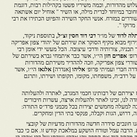
לוש מהדורות, וכמה משיריו פשטו בקהילות רבות, דוגמת
שחובר במיוחד לברית מילה, או השיר " אוחיל יום אשתאה
שוררים במזרח. אנשי החקר השירה והפיוט הכתירו את רבי
מרוקו ".
ה לדוד
של מו״ר
רבי
דוד חסין זצ״ל,
בתוספת ניקוד,
ירוף מבוא מקיף הסוקר את שירתם של יהודי צפון אפריקה
כניה, צורותיה ודרכי עיצובה. הכל מעשי ידי אומן רבי
ופ׳
אפרים חזן
הי״ו, אשר כבר איתמחי גברא בשירתם של
וררי צפון אפריקה, וזכה לההדיר משירתם מהדורות
רה חברי ועמיתי פרופ׳
אליהו
[אנדרה]
אלגאז
הי״ו, אשר
ל רדב״ח, משפחתו, מקומו, תקופתו ושירתו, ותרגם
 יצירתם של רבותינו חכמי המגרב, לאתרה ולהעלותה
ה לנו, זכינו לאתר ולהעלות ארצה, עשרות חיבורים
כה למעלה מחמשים יצירות בכל מכמני פרד״ס התורה:
 דרוש, הגות וקבלה, פנקסי בתי הדין ומחקרים.
נו חונכים סידרה חדשה מהדורות מדעיות של קובצי
. הרבה עמל וטורח הושקע במלאכת קודש זו. אם כי כבר