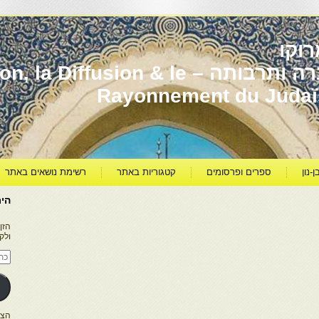
וקו
יהדות מרוקו עברה ותרבותה – usion & le
Rayonnement du Juda
ן-נון
ספרים ופרסומים
קטגוריות באתר
רשימת נושאים באתר
היר
הזן
ולק
כתו
דוא
אלק
הצטרפו ל