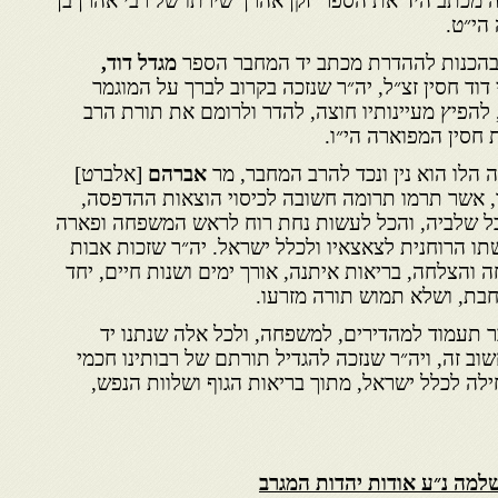
מכתב היד את הספר ׳זקן אהרן׳ שירתו של רבי אהרן בן
הי״ט.
 בהכנות לההדרת מכתב יד המחבר הספר
מגדל דוד,
דוד חסין זצ״ל, יה״ר שנזכה בקרוב לברך על המוגמר
 להפיץ מעיינותיו חוצה, להדר ולרומם את תורת הרב
חסין המפוארה הי״ו.
הלו הוא נין ונכד להרב המחבר, מר
אברהם
[אלברט]
״ו, אשר תרמו תרומה חשובה לכיסוי הוצאות ההדפסה,
ל שלביה, והכל לעשות נחת רוח לראש המשפחה ופארה
תו הרוחנית לצאצאיו ולכלל ישראל. יה״ר שזכות אבות
חה והצלחה, בריאות איתנה, אורך ימים ושנות חיים, יחד
בת, ושלא תמוש תורה מזרעו.
ר תעמוד למהדירים, למשפחה, ולכל אלה שנתנו יד
שוב זה, ויה״ר שנזכה להגדיל תורתם של רבותינו חכמי
לה לכלל ישראל, מתוך בריאות הגוף ושלוות הנפש,
למה נ״ע אודות יהדות המגרב