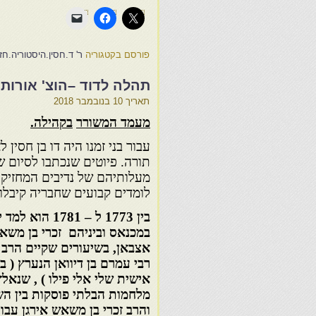
פורסם בקטגוריה
ר' ד.חסין.היסטוריה.חז
תהלה לדוד –הוצ' אורות
תאריך
10 בנובמבר 2018
מעמד המשורר
בקהילה
.
עבור בני זמנו היה דו בן חסין
תורה. פיוטים שנכתבו לסיום 
מעלותיהם של נדיבים המחזיקי
לומדים קבועים שחבריה קיבלו
בין 1773 ל
– 1781
הוא למד י
במכנאס וביניהם
זכרי בן
משא
אצבאן
,
בשיעורים שקיים הרב
רבי עמרם בן
דיוואן
הנערץ ( ב
אישית שלי אלי פילו ) , שנאלץ
מלחמות הבלתי פוסקות בין ה
והרב זכרי בן משאש
אירגן עבו