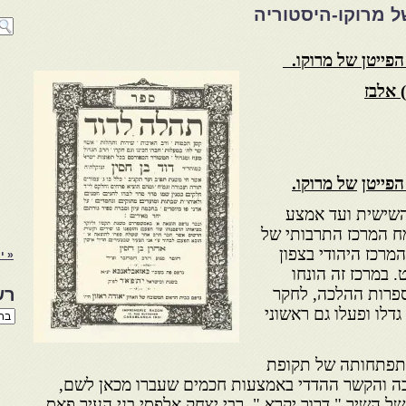
של מרוקו-היסטוריה
 הפייטן
של מרוקו
.
 אלבז
הפייטן
של מרוקו
.
השישית ועד אמצע
 המרכז התרבותי של
מרכז היהודי בצפון
« י
 במרכז זה הונחו
ספרות ההלכה, לחקר
רש
דלו ופעלו גם ראשוני
רשי
הנו
באת
התפתחותה של תקופת
בה והקשר ההדדי באמצעות חכמים שעברו מכאן לשם,
ל השיר " דרור יקרא ", רבי יצחק אלפסי בני העיר פאס,