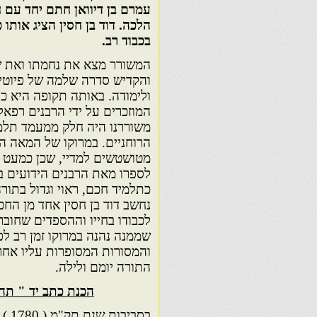
עמרם
בן דיוואן
חתם יחד עם ח
הלכה. דוד בן חסין הציג אותו 
בכבוד רב
.
המשורר מצא את נחמתו ואת ש
והקדיש סדרה שלמה של פיוטי
ולימודה. באותה תקופה היא כ
המוזכרים על ידי הרבנים רפאל 
משוררנו היה חלק ממעמד תלמ
הרוחניים. במרוקו של המאה הש
מטושטשים למדיי, שכן כמעט 
לספרו מאת הרבנים הידועים ב
כתלמיד חכם, ראוי וגדול בתורה
נחשב דוד בן חסין אחד מן החכ
שממנה נהנה במרוקו זמן רב לפ
והמסורות המסופרות עליו אחרי
התורה יומם ולילה.
הכנת כתב יד " תה
בסב