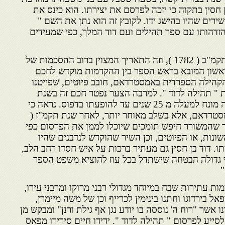
 חסין בתקוה כי יזכה לפרסם את יצירתו. הוא כינס את
יוטיו והרכיב קובץ של כ 200 שירים שהיו בהישג ידו. לקובץ זה הוא נתן את השם "
הזדהותו עם ספר תהילים ועם דוד המלך, כפי שמעידים
כתב היד היה מוכן כבר בשנת תקמ"ב ( 1782 ), וזה התאריך המצוין ברוב ההסכמות של
אשון המובא בראש הספר בין ההקדמות מוקדש לחכם
הילה הספרדית באמסטרדאם, חובב פיוטים, שפייטנו
 " תהילה לדוד ". למרבה הצער נפטר חכם זה בשנת
תקמ"א ( 1781 ). כתב היד היה מונח למעלה מ 25 שנים עד להופעתו בדפוס. נראה כי
סטרדאם, אלא בשלב מאוחר יותר, לאחר שנת תקמ"ז (
 בכך שהמשורר חיפש תומכים שיוכלו לממן את הפרסום כפי
נות, או הפיוטים, וכן השיר שהוקדש לנדבנים שהיו
תו. דוד בן חסין גם מעתיר ברכות על איש חסדו רחב הלב,
 גדולה הבטחה שישתדל בכל עוז להוציא משפט הספר
"
מות עתירות שבח במיוחד מגדולי רבני מרוקו ומרבני עירו,
פאל בירדוגו וחתנו בינימין לכרייף וכן של משה מיימרן,
שר "רוח ה' נוססה בו יודע נגן אף גילת ורנן" ומבקש מן
סייע לפרסום " תהילה לדוד ". ידידו חיים סירירו מפאס