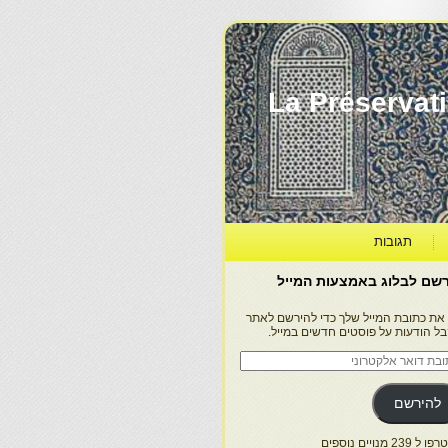
La Préservation, la Diff
תגובות
שם לבלוג באמצעות המייל
 את כתובת המייל שלך כדי להירשם לאתר
בל הודעות על פוסטים חדשים במייל.
בת
ר
טרוני
להירשם
 239 מנויים נוספים