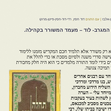
ן-אלבז
|
עם התגים
דוד חסין
,
רדי-דוד-חסין-פייטן-מרוקו
 המגרב- לוד – מעמד המשורר בקהילה.
 לא רק משורר אלא תלמיד חכם המקדיש מזמנו ללימוד
שישה סדרי משנה ולסיום מסכת או כדי להלל את
ם בידי לומד התורה מלמדים כי הוא היה חלק מחבורת
 תמיכה צנועה.
חד עם רבנים אחרים
ש
,
בנו מרדכי ומרדכי
השליח הידוע מחברון
,
מיוחד עלי – הערה
לשהות בעיר בעקבות
שבטים מסביב למכנאס
,
רו ישיבה בביתו שלו
,
רבי