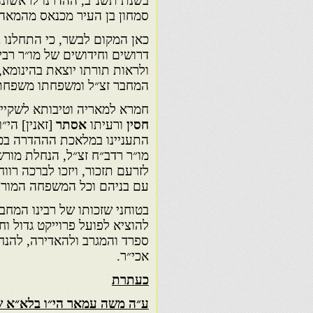
בשנת תשנ״ב, ההדרנו לראשונה 
סמחון בן העיר מכנאס מהמאה 
כאן המקום לבשר, כי התחלנו
דרושים וחידושים של מו״ר רבי 
ולראות תורתו יוצאת בהינומא,
המחבר זצ״ל ומשפחתו משפחת 
חמרא למאריה וטיבותא לשקייה 
חסין
ורעיתו
אסתר
[זאנין] הי
התעניינו במלאכת הההדרה בכ
מו״ר רדב״ח זצ״ל, הנחלת מורש
לזרעם תזכור, ויזכו לברכה רוו
עם בניהם וכל המשפחה המורח
בטוחני שזכותו של רבינו המחב
להוציא לפועל פרוייקט גדול וח
ספרד והמגרב ולהאדירה, להנחי
אכי״ר.
כעתרת
ע״ה משה עמאר הי״ו בלא״א ש