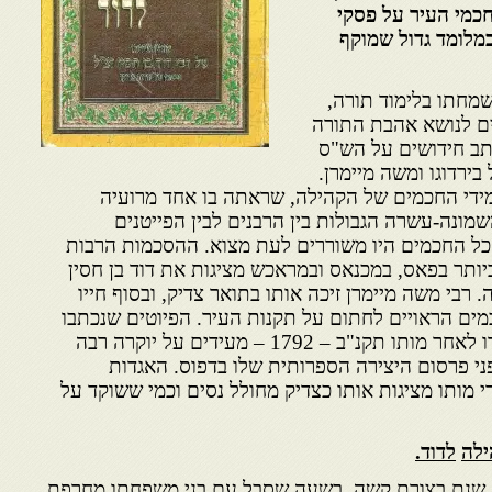
כמי העיר על פסקי
כמלומד
גדול שמוקף
מחתו בלימוד תורה,
ם לנושא אהבת התורה
תב חידושים על הש"ס
בירדוגו ומשה מיימרן.
ידי החכמים של הקהילה, שראתה בו אחד מרועיה
מונה-עשרה הגבולות בין הרבנים לבין הפייטנים
כל החכמים היו משוררים לעת מצוא. ההסכמות הרבות
יותר בפאס, במכנאס ובמראכש מציגות את דוד בן חסין
. רבי משה מיימרן זיכה אותו בתואר צדיק, ובסוף חייו
מים הראויים לחתום על תקנות העיר. הפיוטים שנכתבו
לכבודו בחייו וההספדים שחוברו לאחר מותו תקנ"ב – 1792 – מעידים על יוקרה רבה
ני פרסום היצירה הספרותית שלו בדפוס. האגדות
 מותו מציגות אותו כצדיק מחולל נסים וכמי ששוקד על
ילה
לדוד
.
יבות שנת תק"מ ( 1780 ), שנת בצורת קשה, בשעה שסבל עם בני משפחתו מחרפת