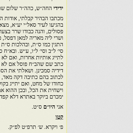
ידידי
החה״ש, כהה״ר שלום שושנ
מכתבו הבהיר קבלתי, אודות המ
בהגיעו לעיר סאל״י יע״א, מצ
פסולים, והנה כבודו שרר בצער 
ושרי ליה מאריה למאן דפסל, כי
התגין כמו ס״ת, ובהלכות ס״ת ס
סי׳ ל״ב וסי׳ ל״ו, ע״ש. ובא״ח ס
לתייג אותיות אחרות, ואם לא 
כתב שם שהב״ח פוסל אם לא תיי
דידיה סמכינן. ושאלתי את הסו
לכתוב בהם כתיבה דקה מאד, ו
כחודו של מחט, ואם יתייג בקו
וישחית את הכל, ובכן ההוא א
ימכרם ביוקר באתרא דלא קפדי,
אני
היו״ם
ס״ט.
קטו
פ׳ ויקרא. ש׳ תרפ״ט לפ״ק.