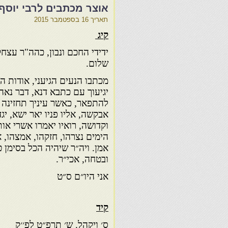
אוצר מכתבים לרבי יוסף
תאריך
16 בספטמבר 2015
קיג
ידידי החכם ונבון, כהה"ר עצח
שלום.
מכתבו הנעים הגיעני, אודות ה
יגיעוך עם כתבא דנא, דבר נאה
להתפאר, כאשר עיניך תחזינה 
אבקשה, אליו פניו יאר ישא, יג
וקדושה, רואיו יאמרו אשרי או
הימים נצרהו, חזקהו, אמצהו, 
אמן. ויה״ר שיהיה הכל בסימן 
ובטחה, אכי״ר.
אני היו״ם ס״ט
קיד
ס׳ ויקהל. ש׳ תרפ״ט לפ׳׳ק