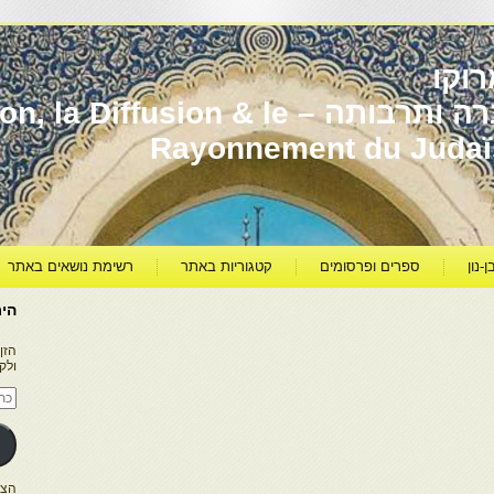
וקו
יהדות מרוקו עברה ותרבותה – usion & le
Rayonnement du Juda
ן-נון
ספרים ופרסומים
קטגוריות באתר
רשימת נושאים באתר
היר
הזן
ולק
כתו
דוא
אלק
הצטרפו ל