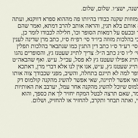
ה, ישצ״ו. שלום, שלום.
זוזות שקנה כבודו בהיותו פה מההוא ספרא דווקנא, ועתה
א אותם בלא תגין, והראה אותב להרב דמתא, ואמר שהם
ובכעס על רמאות הסופר וכו', חלילה לכבודו לומר כן,
 בהלכות מזוזה ביו״ד סי׳ רפ״ח ס״ז, כתב מרן שדינה לענין
י׳ רע״ד ס״ו כתב דין התגין כמו שנתבאר בהלכות תפלין
י׳ ל״ו ס״ג כתב ה״ל: צריך לתייג שעטנז גץ, והסופרים נהגו
תייג אפילו שעטנז גץ לא פסל, עכי׳ל. ע״ש. ואף שהבאה״ט
ג שעטנז גץ, ע״ש, אנו אין לנו אלא דברי מרן, דאתכא
פר למה לא תייגם בתחלה, והשיב, מפני שכבודך צוה אותו
אי אפשר לתייגה, שאי אפשר להשיג מהקנה קולמוס דק
למוס שיוכל להשיג מהקנה אחר עמל, יערבב את האותיות
מר, שאם תרצה לבטל המקח יחזיר לך את כספך, והוא
 ואתה תבחר ותקרב, להחזיר או להחזיק, ושלום.