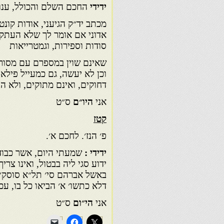
ידידי
החכם השלם והכולל, ענותן
מכתב יד״ק הגיעני, אודות קונט
אדוני אם אומר לך שלא העתקתי
סודות וספירות, וגמטרייאות
שאינם שוין במספרם עם מסורת
וכן לא יעשה, גם כמעייל פילא
דחוקים, ואינם מתוקים, ולא הור
אני
היו״ם
ס״ט
קטז
פ׳ הנז׳. לחכם א׳.
ידידי :
שמעתי היום, אשר כבוד
ידוע סגי ליה בבטול, ואינו צרי
באשל אברהם סי׳ תל״א סוסק״ב, 
דלא כתשו׳ א׳ הביאו כל בו, עכ
אני
הי״ום
ס״ט