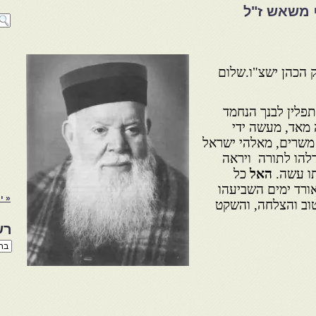
 משאש ז"ל
ק הכהן ישצ"ו.שלום
תפלין לבנך הנחמד
 מאד, מעשה ידי
משרים, מאלהי ישראל
דלהו לתורה ויראה
תו עשה.
האל
כל
אורד ימים השביעהו
« י
טוב והצלחה, והשקט
רש
רשי
הנו
באת