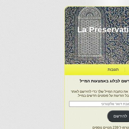
La Préservation, la Diff
תגובות
שם לבלוג באמצעות המייל
 את כתובת המייל שלך כדי להירשם לאתר
בל הודעות על פוסטים חדשים במייל.
בת
ר
טרוני
להירשם
 239 מנויים נוספים