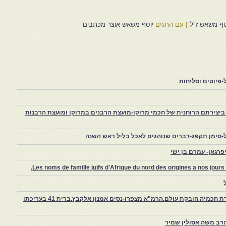
סף משאש ז"ל
|
עם התגים
יוסף-משאש-אוצר-מכתבים
פיוטים וסליחות
יצירתם הרוחנית של חכמי מרוקו-מועצת הרבנים במרוקו ומועצת הרבנות
-סימן תקפג-דברים שנוהגים לאכל בליל ראש השנה
רגאן- עמרם בן ישי
Les noms de famille juifs d'Afrique du nord des origines a nos jou
צפרו – קהילה יהודית קטנה במרוקו, ויצירת חכמיה חובקת עולם.הרמ"א מצפרו-נסים אמנון אלקבץ.ברית 41 בעריכתו
רב משה אסולין שמיר