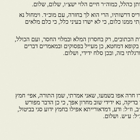
 כהלל, כמוה״ר חיים הלוי ישצ״ו, שלום, שלום.
ריס דרשותיו, הרי הוא לך בחזרה, עם מוכ״ד. וימחול נא
 ממנו כלום, כי לא ישרו בעיני כלל, כי כלם מלאים
 הכתובים, רק בחסרון המלא ובמלוי החסר, ועם הכולל,
 בקופא דמחטא, כן מעייל בפסוקים ובמאמרים דברים
גלתי בזה, ובכן סלח ידידי, ושלום.
ו חרה אפו בשמעו, שאני אמרתי, שמן התורה, אפי׳ חמץ
ך בדיקה, נא ידידי שוב מחרון אפך, כי כן הדבר מפורש
וז״ל: ודע, דמדאורייתא אפילו בחמץ ידוע סגי בביטול,
״ל: ע״ש. ושלום.