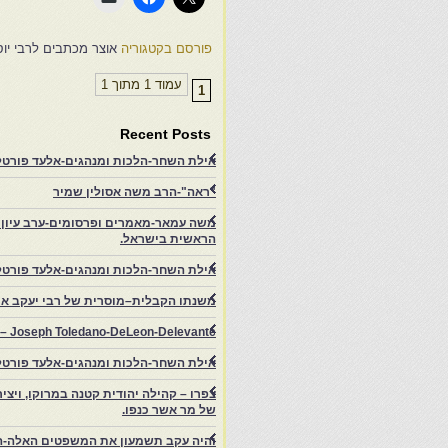
פורסם בקטגוריה
אוצר מכתבים לרבי יו
עמוד 1 מתוך 1
1
Recent Posts
אילת השחר-הלכות ומנהגים-אלעד פורטל-
"ראה"-הרב משה אסולין שמיר
משה עמאר-מאמרים ופרסומים-ערב עיון ב
הראשית בישראל.
אילת השחר-הלכות ומנהגים-אלעד פורטל
משנתו הקבלית–מוסרית של רבי יעקב איפ
rs – Joseph Toledano-DeLeon-Delevante.
אילת השחר-הלכות ומנהגים-אלעד פורטל
של מר אשר כנפו.
והיה עקב תשמעון את המשפטים האלה-ה