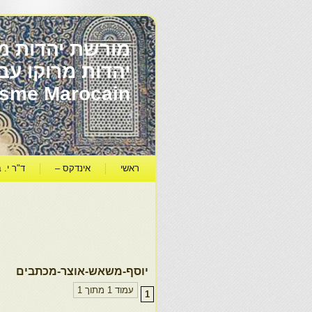
מורשת יהדות מר
ïsme Marocain
ראשי
אינדקס –
ד"ר י. ב
יוסף-משאש-אוצר-מכתבים
עמוד 1 מתוך 1
1