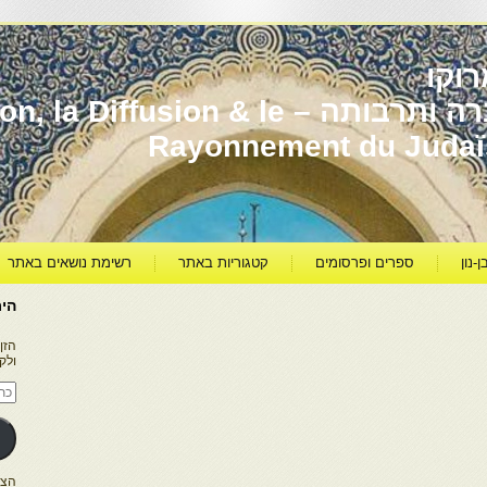
וקו
יהדות מרוקו עברה ותרבותה – usion & le
Rayonnement du Juda
ן-נון
ספרים ופרסומים
קטגוריות באתר
רשימת נושאים באתר
היר
הזן
ולק
כתו
דוא
אלק
הצטרפו ל