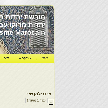
מורשת יהדות מר
ïsme Marocain
ראשי
אינדקס –
ד"ר י. ב
מרכז זלמן שזר
עמוד 1 מתוך 1
1