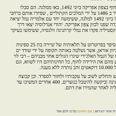
ראשוני גולי ספרד, שעלו על החוף בצפון אפריקה ביוני 1492, באו ממלגה. הם סבלו
מרדיפות קשות מאז כיבוש העיר ב 1486 על ידי המלכים הקתוליים , שפיזרו אותם ברחבי
קסטיליה. מחוסרי כל הם הובלו ביוני 1492 למלגה, ששימשה יחד עם אלמריה נמל יציאה
ה שפנו לכוון צפון אפריקה. יהודי אנדלוסיה יצאו דרך
 קסטיליה פקדו את נמלי קרתגינה וולנסיה, ששימשו בעיקר
.
כרוניקאי ספרדי מבני התקופה סיפר בפרוטרוט על תלאותיה של שיירה בת 25 ספינות
יוון אוראן, אשר נשלטה באותה תקופה על ידי שודד ים
של הנמל האלג'ירי שיגרו הגולים אחד מבניהם – רבי לוי
מהם את הירידה לחוף, כל תחינותיהם היו לשווא, וגם
נה.
 והחליט לשוב על עקבותיו ולחזור לספרד. וכן קבוצה
אחת בת 150 איש ירדה בקרתגינה וביקשה להיטבל כנוצרים, 400 אחרים המשיכו עד
ליה לאחר שהמירו את דתם.
ית אחר הגירוש
|
עם התגים
מרכז זלמן שזר