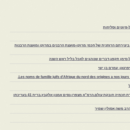
פיוטים וסליחות
יצירתם הרוחנית של חכמי מרוקו-מועצת הרבנים במרוקו ומועצת הרבנות
-סימן תקפג-דברים שנוהגים לאכל בליל ראש השנה
רגאן- עמרם בן ישי
Les noms de famille juifs d'Afrique du nord des origines a nos jou
צפרו – קהילה יהודית קטנה במרוקו, ויצירת חכמיה חובקת עולם.הרמ"א מצפרו-נסים אמנון אלקבץ.ברית 41 בעריכתו
רב משה אסולין שמיר