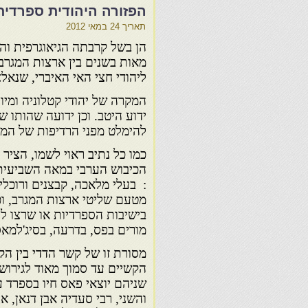
הפזורה היהודית ספרדית
תאריך
24 במאי 2012
הן בשל קרבתה הגיאוגרפית וה
מאות בשנים בין ארצות המגרב
ליהודי חצי האי האיברי, שנא
להימלט מפני הרדיפות של המי
כמו כל נתיב ראוי לשמו, הציר
הכיבוש הערבי במאה השביעית 
: בעלי מלאכה, קבצנים ורוכלי
מטעם שליטי ארצות המגרב, וכ
בישיבות הספרדיות או שרצו ל
מורים בפס, בדרעה, בסיג'למאס
מסורת זו של קשר הדדי בין הק
שניהם יוצאי פאס חיו בספרד עד
והשני, רבי סעדיה אבן דנאן,