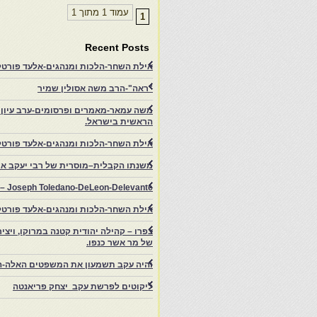
עמוד 1 מתוך 1
1
Recent Posts
אילת השחר-הלכות ומנהגים-אלעד פורטל-
"ראה"-הרב משה אסולין שמיר
משה עמאר-מאמרים ופרסומים-ערב עיון ב
הראשית בישראל.
אילת השחר-הלכות ומנהגים-אלעד פורטל
משנתו הקבלית–מוסרית של רבי יעקב איפ
rs – Joseph Toledano-DeLeon-Delevante.
אילת השחר-הלכות ומנהגים-אלעד פורטל
של מר אשר כנפו.
והיה עקב תשמעון את המשפטים האלה-ה
ליקוטים לפרשת עקב יצחק פריאנטה