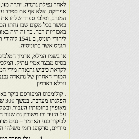
לאחר נפילת גרנדה. יתרה מזו,
אפריקה, אלא אף את ספרד עצמ
המגרב, ומלכי ספרד שלחו את צ
כאשר בכל מקום שבו נחתו הם 
תוניס אשר בתוניסיה.
בסיס מבצר אמיי עתיק. המלכים
המורי האחרון של גרנאדה נכנע
ונכלא בארמון
. קולומבוס המפורסם ביקר באר
הפלג
מאופיין בחומותיו העבות ובש
על העיר ובו משובץ גם שער הא
לביקור בגני הארמון – גנים מר
מוריים, סרקופג רומי משלהי המאה ה-2, פסיפסים רומיים וחצרות 
1 – גולי ספרד במגרב – דיוקנה של הגירה. הפזורה היהודית