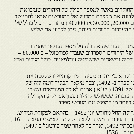
החוקרים באשר למספר הכולל של היהודים שעזבו את
 לדעת את מספרם המדויק של המגורשים שבאו להתיישב
במגרב. עם זאת ביון אם מספרם 20.000, 30.000 או 40.000 ( מתוך בך הכול כולל של
 250.000 ) על פי ההערכות הרווחות ביותר, ניתן לקבוע את שלוש
למגרב, הגם שהוא עולה על מספר הגולים שהגיעו
לאיטליה, קטן במידה רבה מזה של היהודים הספרדים שעברו לפורטוגל – כ 80.000 –
רקיה ובשטחים שבשליטה עות'מאנית, כולל מצרים וארץ
קו, אלג'יריה ותוניסיה – מרוקו היא זו שקלטה את
המספר הגדול ביותר של מגורשי ספרד ב- 1492, ובכך מילאה תפקיד דומה לזה של
אלג'יריה בזמן " בגירוש הקטן " של 1391 ( קנ"א ).אמנם לא כל המגורשים נשארו
ן העובדה, שמשולש קהילות צפון אפריקה, הקהילה
ביותר מן המפגש עם מגורשי ספרד.
3 – המגורשים הגיעו לצפון אפריקה החל מחודש יוני 1492 – בהתאם לפקודת הגירוש.
הם באו טיפין טיפין ולא בגל אחד, והגירתם נמשכה ללא הפסק עד לאמצע המאה ה- 16 ,
עם תקופות שיא אחדות בקיץ ובסתיו 1492, ואחר כך לאחר שמד פורטוגל ב 1497,
 – 1536.