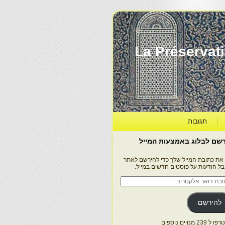
La Préservation, la Diff
תגובות
שם לבלוג באמצעות המייל
 את כתובת המייל שלך כדי להירשם לאתר
בל הודעות על פוסטים חדשים במייל.
בת
ר
טרוני
להירשם
 239 מנויים נוספים