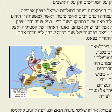
ן על המגורשים והן על התושבים.
ות המפוארות ביותר בתולדות ישראל בצפון אפריקה
ידה רבנים רבים ואישי ציבור. ראשון למשפחה זו הידוע
יליד פאס אשר במרוקו בשנת ר"י . בגיל צעיר נדד מצפון
אצל רבי יצחק אבוהב, גאונה האחרון של קסטיליה ואצל
ח מפאס בפרעות של שנת רכ"ה שבהן, לפי עדות אחת,
היהודית בפאס.
 ג'יברלטאר
ים בלבד,
יאופוליטי
מגרב היוו
תרבותית
– כיבוש
 מידי
הנוצרים
רד אל מעבר
לעזרה
בדיל, אחרון שליטי גרנדה הנאציים, רצה להגיע לתלמסן