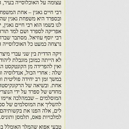
עצומה על האוכלוסייה בעיר, ה
רבי חיים גאגין – אחת המשפח
ובספרד היא משפחת גאגין שהעמ
לנו בשמו הוא רבי חיים גאגין, 
אפריקה לספרד ושם למד תורה 
רבי יוסף עוזיאל. מסתבר שבר
נרצחה כמעט כל האוכלוסייה 
זיקה הדדית בין שני עברי מיצרי
לא הייתה כמובן מוגבלת ליהוד
ואין להפרידה מן הקונטקסט הג
שלה : אחרי הכול, אנדלוסיה וה
במשך זמן רב יחידה פוליטית ו
אחת. ובשיאה של הרקונקיסטה 
מחדש של ספרד על ידי הנוצרים
המוסלמים – שבמהלכה איימו 
להשליך את המוסלמים של ספ
לים, אלה הפנו את בקשותיהם 
למלכויות פאס, תלמסן ותוניס.
טבעי אפוא שהמלך האומלל בוע