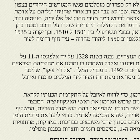
 לא רק ספרדים מוסלמים פגשו המגורשים היהודים בצפון
ה, שכן לא עבר זמן רב אחרי שהניחו רגליהם על אדמת
באם לכבוש כמה מערי החוץ של אלג'יריה, תוניסיה ולוב,
רדפו את הקהילות היהודיות שנקרו על דרכם וטבחו בהן
באכזריות רבה. כך זה היה באוראן, בבוג'י ובטריפולי בין 1501 ל 1510, וכך יקרה ב 1535
ליהודי תוניס, ב 1541 ליהודי תלמסן וב 1550 ליהודי מהדיה – עיר חוף דרומה לעיר
או בשמו המלא, ארמון המלכים הנוצריים, נבנה בשנת 1328 על ידי אלפונסו ה-11 על
 פרננדו ואיזבל השתכנו בו ותכננו את מהלכיהם הצבאיים
לקראת כיבוש גרנאדה מידי המורים ב-1492. בועבדיל המלך, "אל ריי ציקו", שליטה
 ומסר את מפתחות העיר לידי המלכים פרננדו ואיזבל
מון, כדי לדווח לאיזבל על התקדמות הכנותיו לקראת
תו מערבה. במשך 300 שנים שימש הארמון את ראשי האינקוויזיציה. המבצר
לושת מגדליו, שהמפואר בהם הוא מגדל האריות, המשקיף
ריות, שהוא הכניסה לארמון. כדאי ליעד את מרבית הזמן
היבים בסגנון ערבי משובצים בבריכות, במזרקות, מרחצאות
בסגנון מוסלמי.