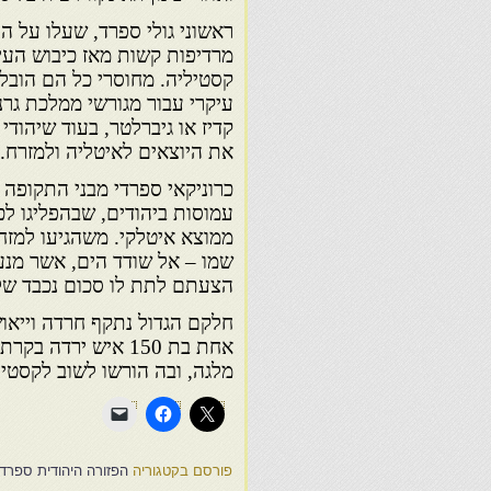
עיקרי עבור מגורשי ממלכת גרנד
קדיז או גיברלטר, בעוד שיהודי
את היוצאים לאיטליה ולמזרח
עמוסות ביהודים, שבהפליגו לכ
ממוצא איטלקי. משהגיעו למזח 
שמו – אל שודד הים, אשר מנע 
הצעתם לתת לו סכום נכבד של 10.000 דוקאטים זהב נותרה ללא מע
חלקם הגדול נתקף חרדה וייאוש
מלגה, ובה הורשו לשוב לקסטי
פורסם בקטגוריה
הפזורה היהודית ספרד