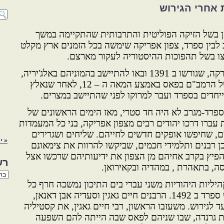
 אחרי הגירוש
ן בשל הזיקה הפוליטית והתרבותית שהתקיימה במשך
 לבין ספרד, צפון אפריקה שימשה בכל הזמנים ארץ מקלט
לצו בשל תהפוכות ההיסטוריה לעקור מארצם.
המקרה של יהודי קטלוניה ומיורקה, שגורשו ב 1391 ובאו להתיישב בהמוניהם באלג'יריה,
ידוע היטב. וכן ידועה שהותו של הרמב"ם בפאס באמצע המאה ה – 12, לאחר שנאלץ
יחדים בספרד ועבר למרוקו לפני שהתיישב במצרים.
 ספרד-מגרב לא היה חד סטרי, מאז הימים הראשונים של
עברו דרכו יהודים רבים מצפון אפריקה, בני כל המעמדות
ם, שחיפשו אופקים חדשים לחייהם. שליחים ושגרירים
« י
ן רבנים ותלמידי חכמים, שביקשו להרוות את צימאונם
הפיץ בקרב אחיהם מן הצפון את ידיעותיהם שרכשו אצל
רש
ה, בתאהרת , במהדיה ובקאירואן.
רשי
הנו
היליות היהודיות משני עברי בים התיכון נמשכה חרף כל
באת
הקשיים עד סמוך מאוד לגירוש ספרד ב 1492. הרבנים חיים גאגין וסעדיה אבן דאנאן,
 לגירוש. משעזבו הראשון, רבי חיים גאגין, את קסטיליה
 את גרנדה, שבו שניהם לפאס שבה הייתה להם השפעה