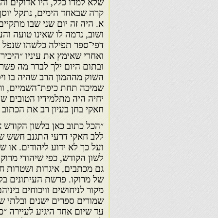
שלא למדו כלל, היו אדוקים וה
קרה שבאחד הימים, נתקל יוסף 
א. היה זה יום שני שבו מתקיי
ושוב, נדמה לו שאינו טועה וה
דפי־ספר תפילה כלשהו שנפל לי
ואחרי שאימץ את עיניו ״היכיר
ובתום היום ילך לברר מה פשר 
השוק מההמון הרב שהיה בו וי
שמיכה תחת כיפת־השמיים, ורץ
יחיה היה מתלמידיו הטובים של 
חאקי בחן בעיון רב את הכתוב 
״הכל כתוב כאן בלשון הקודש א
ללב חאקי דרעי התגנב חשש ש
ועל כך לא ידוע ליהודים. או
לשון הקודש, כפי שיהודי מרו
גם מכתבים, איגרות ושטרות 
של מרוקו. פרשת העיתונים בל
מקור לניחושים וויכוחים ביני
שמורים ספרים ישנים ובלתי ש
עד שיום אחד היגיע לעיירה ״כ