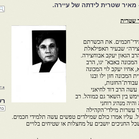
 מאיר שטרית לידתה של עיירה.
ר שטרית
ידי־חכמים. את הכשרתם
צירה״ שבעיר תאפילאלת
ב הגאון יעקב אבוחצירה.
 המכונה באבא־ יגו, הרב
 אחיו יעקב לוי המכונה
 המכונה חזן ילו ובנו
עבודת־החזנות,
« י
 עשה הרב דוד לחיאני
ימש בין השאר גם כמוהל. רב
רש
היה מנהיג רוחני
רשי
מד עשרות מילדי־הקהילה
הנו
ול. עליו אמרו כולם שמילדים טפשים עשה תלמידי חכמים.
באת
כל החניכים יושבים על מחצלות או שטיחים בלויים