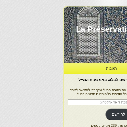
La Préservation, la Diff
תגובות
שם לבלוג באמצעות המייל
 את כתובת המייל שלך כדי להירשם לאתר
בל הודעות על פוסטים חדשים במייל.
בת
ר
טרוני
להירשם
 239 מנויים נוספים