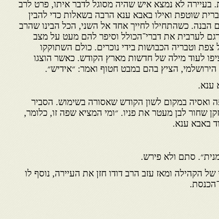
 בעיירה לא נמצא איש שהיה מסוגל לדבר איתו, פרט לרב
ברית שוטפת ואילו באבא ענא הרבה בשאלות כדי להבין
הם הבנה. כשהתחילו לחייך אחד אל השני, הכל הבינו שהרב
רגם לערבית את דברי־הכולל וסיפר להם מעט על מצב
 צפת וטבריה הכבושות בידי נוכרים. כולם השתוקקו
ציפו לעוד מילה של חדשות מארץ הקודש. כאשר הוצגו
 הירושלמי, הציץ בהם במבט חטוף ואמר: ״אידיש״.
 ענא.
ה ואסיה במקום לשון הקודש שאסורה בשימוש. הסביר
ן שחור לבן מעטר את פניו. ״ומי המציא שפה זו, כלומר,
ד באבא ענא.
ית״. סתם ולא פירש.
של הקהילה ומאז עזב הרב דודו חזן את העיירה, נוסף לו
־הכנסת.