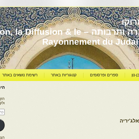
וקו
יהדות מרוקו עברה ותרבותה – usion & le
Rayonnement du Juda
ן-נון
ספרים ופרסומים
קטגוריות באתר
רשימת נושאים באתר
היר
הזן
ולק
כתו
דוא
אלק
לג'יריה
הצטרפו ל