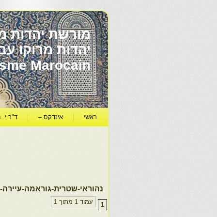
מורשת יהדות מר
ïsme Marocain
ראשי
אינדקס –
ד"ר י. ב
נהוראי-שטרית-גוראמה-עיירה-א
עמוד 1 מתוך 1
1