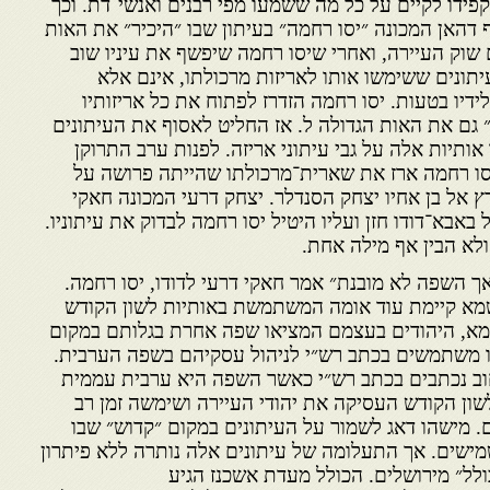
קפידו לקיים על כל מה ששמעו מפי רבנים ואנשי־דת. וכך
דהאן המכונה ״יסו רחמה״ בעיתון שבו ״היכיר״ את האות
ם שוק העיירה, ואחרי שיסו רחמה שיפשף את עיניו שוב
עיתונים ששימשו אותו לאריזות מרכולתו, אינם אלא
דיו בטעות. יסו רחמה הזדרז לפתוח את כל אריזותיו
״ גם את האות הגדולה ל. אז החליט לאסוף את העיתונים
אותיות אלה על גבי עיתוני אריזה. לפנות ערב התרוקן
סו רחמה ארז את שארית־מרכולתו שהייתה פרושה על
 אל בן אחיו יצחק הסנדלר. יצחק דרעי המכונה חאקי
באבא־דודו חזן ועליו היטיל יסו רחמה לבדוק את עיתוניו.
ולא הבין אף מילה אחת.
ך השפה לא מובנת״ אמר חאקי דרעי לדודו, יסו רחמה.
מא קיימת עוד אומה המשתמשת באותיות לשון הקודש
 שמא, היהודים בעצמם המציאו שפה אחרת בגלותם במקום
קו משתמשים בכתב רש״י לניהול עסקיהם בשפה הערבית.
חוב נכתבים בכתב רש״י כאשר השפה היא ערבית עממית
שון הקודש העסיקה את יהודי העיירה ושימשה זמן רב
הם. מישהו דאג לשמור על העיתונים במקום ״קדוש״ שבו
מישים. אך התעלומה של עיתונים אלה נותרה ללא פיתרון
ולל״ מירושלים. הכולל מעדת אשכנז הגיע