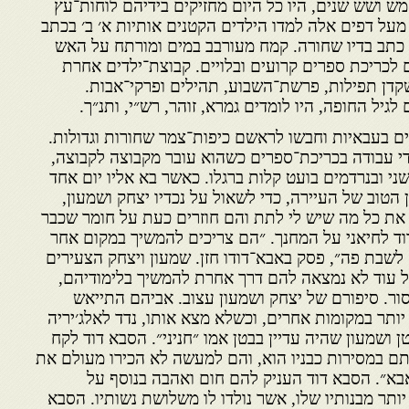
מש ושש שנים, היו כל היום מחזיקים בידיהם לוחות־עץ
. מעל דפים אלה למדו הילדים הקטנים אותיות א׳ ב׳ בכתב
 כתב בדיו שחורה. קמח מעורבב במים ומורתח על האש
 לכריכת ספרים קרועים ובלויים. קבוצת־ילדים אחרת
שקדן תפילות, פרשת־השבוע, תהילים ופרקי־אבות.
יל החופה, היו לומדים גמרא, זוהר, רש״י, ותנ״ך.
ים בעבאיות וחבשו לראשם כיפות־צמר שחורות וגדולות.
י עבודה בכריכת־ספרים כשהוא עובר מקבוצה לקבוצה,
ני ובנרדמים בועט קלות ברגלו. כאשר בא אליו יום אחד
ן הטוב של העיירה, כדי לשאול על נכדיו יצחק ושמעון,
י את כל מה שיש לי לתת והם חוזרים כעת על חומר שכבר
וד לחיאני על המחנך. ״הם צריכים להמשיך במקום אחר
לשבת פה״, פסק באבא־דודו חזן. שמעון ויצחק הצעירים
כל עוד לא נמצאה להם דרך אחרת להמשיך בלימודיהם,
ר. סיפורם של יצחק ושמעון עצוב. אביהם התייאש
יותר במקומות אחרים, וכשלא מצא אותו, נדד לאלג׳יריה
 ושמעון שהיה עדיין בבטן אמו ״חניני״. הסבא דוד לקח
תם במסירות כבניו הוא, והם למעשה לא הכירו מעולם את
בא״. הסבא דוד העניק להם חום ואהבה בנוסף על
יותר מבנותיו שלו, אשר נולדו לו משלושת נשותיו. הסבא