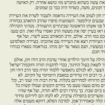
וזאת עשה כשהוא מתגרש מזו ונושא אחרת. רק האישה
 זקונים, משה, כשדוד היה כבר בן שמונים.
ו חזן לעזוב את העיירה גוראמה ולעבור לשרת את העיירה
בעים קילומטר. השמועות סיפרו שהרב התאהב בבחורה
ני אשתו הראשונה שבינתיים התעוורה. מנהיגי הקהילה
 ראו בעיין יפה את מעשה הרב ואסרו עליו זאת. הם טענו
ם כמו הרב. אולם, הרב המאוהב נכנע ליצרו, ועל אף
 העיוורת ויצא את העיירה עם אהובתו. בעיירה תאלסינט
מעשיו, ושם נשאר עד יום מותו. בגוראמה נשארו בנותיו
יד חכם.
קהילה על חינוך הילדים אחרי עזיבת הרב דודו חזן, אולם
 לשאת בעול החינוך, בכדי להקנות תורה וחוכמת־ישראל
הצער, לא לכולם נתאפשר ללמוד תורה מפי הרב דודו חזן
 כי רבים היו טרודים במאבק היומיומי על הקיום. לא
 הרוויחו למחייתם בקלות. צרות רבות היו ועוני רב, וכל
ים מהם טעמו טעם מר בחיים הקשים ועמלו קשות כל
ביום שבת. כך נותרו רבים ללא תורה, ועל אף שהיו
מעריבים בתפילת ערבית, לא לקחו הם לידיהם סידור
 קלה ובאמירת־אמן. למרבה הפלא, דווקא מעטים אלה