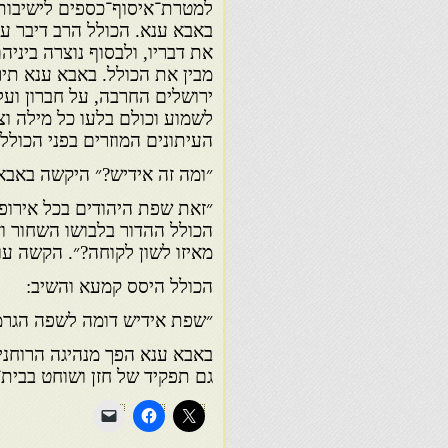
למטרת־איסוף־כספים לישיבות.
באבא ענא. הכולל הרב דיבר ע
את דבריו, ולבסוף נוצרה ביני
מבין את הכולל. באבא ענא תי
ירושלים החרבה, על חברון ועל
לשמוע וכולם בלעו כל מילה ו
העיתונים המוזרים בפני הכולל
״ומה זה אידיש?״ היקשה באבא
״זאת שפת היהודים בכל אירופ
הכולל ההדור בלבושו השחור וזק
מאיזו לשון לקוחה?״. הקשה עו
הכולל היסס קמעא והשיב:
״שפת אידיש דומה לשפה הגרמנ
באבא ענא הפך מנהיגה הרוחני 
גם תפקיד של חזן ושוחט בבית