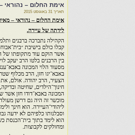
אימת החלום – נהוראי –
תאריך
31 באוגוסט 2015
אימת החלום – נהוראי – מאי
לידתה של עיירה.
הקהילה נתברכה ברבנים ותלמ
קבלו כולם בישיבת ״בית־אבוח
אשר הוקם עוד מתקופתו של הר
בין הרבנים בלטו הרב יעקב לוי
מסעוד הלוי המכונה באבא־ענא,
באבא־יגו חזן, הרב מכלוף שטרית
הצעיר, הרב יהודה. אולם, את 
חינוך־הילדים, שחיטה ובדיקה,
המכונה באבא־דודו חזן אשר ש
מוכשר זה היה גם דרשן מעולה ו
ליהודי־העיירה. הוא חינך ולי
וסבלנותו כלפיהם לא ידעה גב
הוא לימד בתוך בית־הכנסת כש
ומחולקים לקבוצות.