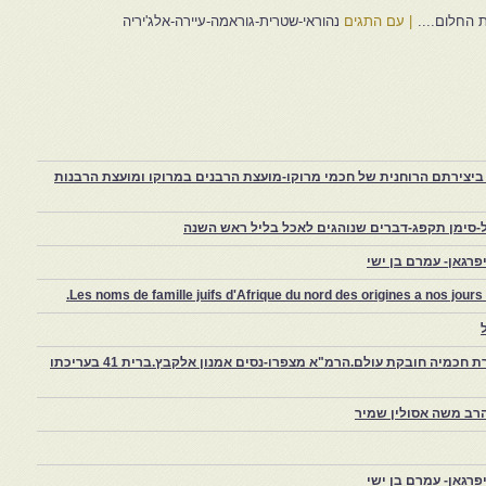
 החלום....
|
עם התגים
נהוראי-שטרית-גוראמה-עיירה-אלג'יריה
יצירתם הרוחנית של חכמי מרוקו-מועצת הרבנים במרוקו ומועצת הרבנות
-סימן תקפג-דברים שנוהגים לאכל בליל ראש השנה
רגאן- עמרם בן ישי
Les noms de famille juifs d'Afrique du nord des origines a nos jou
צפרו – קהילה יהודית קטנה במרוקו, ויצירת חכמיה חובקת עולם.הרמ"א מצפרו-נסים אמנון אלקבץ.ברית 41 בעריכתו
רב משה אסולין שמיר
רגאן- עמרם בן ישי