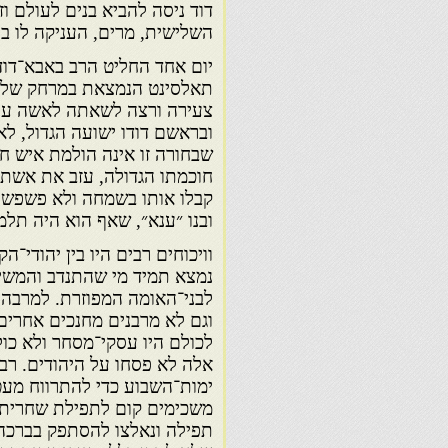
דוד ניסה להביא בנים לעולם 
השלישית, מרים, העניקה לו בך
יום אחד החליט הרב באבא־דוד
תאלסינט הנמצאת במרחק של ש
צעירה ורצה לשאתה לאשה על פ
ובראשם דודו ישועה הגדול, לא
שבחורה זו אינה הולמת איש חכ
חוכמתו הגדולה, עזב את אשתו
קבלו אותו בשמחה ולא פשפשו ב
ובנו ״ענא״, שאף הוא היה תלמ
וויכוחים רבים היו בין יהודי־ה
נמצא תמיד מי שהתנדב והמשיך
לבני־האומה המפוזרת. למרבה 
וגם לא מרבנים מחנכים אחרים.
לכולם היו עסקי־מסחר ולא כולם
אלה לא פסחו על היהודים. רב
ימות־השבוע כדי להתרווח מעט 
משכימים קום לתפילת שחרית ו
תפילה ונאלצו להסתפק בברכה