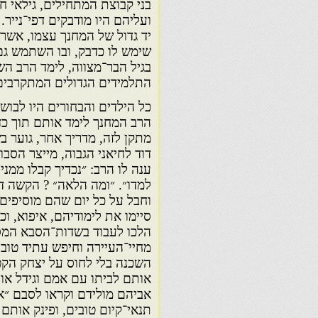
בני קבוצת המתחילים, גילאי ח
ועליהם היו מודבקים דפי־נייר
יד גדול של המחנך עצמו, אשר
שימש לו כדבק, ובו השתמש גם
בגיל הבר־מצווה, לימד הרב ה
התלמידים הגדולים המתקרבים לג
כל הילדים והבחורים היו לבוש
הרב המחנך לימד אותם תוך כד
מתקן לזה, מדריך אחר, גוער בש
דוד לחיאני הגבוה, מייצר הסבו
ענה לו הרב: ״נכדיך קבלו ממנ
למדו״. ״ומה הלאה״ ? הקשה ד
וחבל על כל יום שהם מוסיפים 
סיימו את לימודיהם, איפוא, ו
הלכו לעבוד בשדות־הסבא המסו
מחיי־העיירה וחיפש עתיד טוב 
השכנה בלי לחוס על יצחק הקטן
אותם לביתו עם אמם וגידל או
אביהם מולידם וקראו לסבם ״א
תנאי־קיום טובים, ופינק אותם 