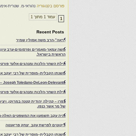
פורסם בקטגוריה
נהוראי-מ. שטרית-אימת
עמוד 1 מתוך 1
1
Recent Posts
"ראה"-הרב משה אסולין שמיר
משה עמאר-מאמרים ופרסומים-ערב עיון ב
הראשית בישראל.
אילת השחר-הלכות ומנהגים-אלעד פורטל
משנתו הקבלית–מוסרית של רבי יעקב איפ
rs – Joseph Toledano-DeLeon-Delevante.
אילת השחר-הלכות ומנהגים-אלעד פורטל
של מר אשר כנפו.
והיה עקב תשמעון את המשפטים האלה-ה
ליקוטים לפרשת עקב יצחק פריאנטה
משנתו הקבלית–מוסרית של רבי יעקב איפ