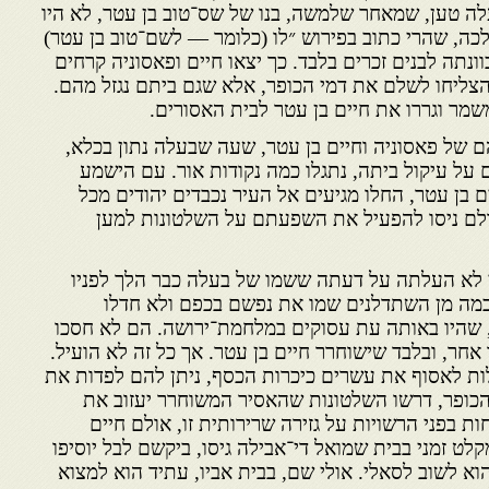
מעלה טען, שמאחר שלמשה, בנו של שס־טוב בן עטר, לא היו
כה, שהרי כתוב בפירוש ״לו (כלומר — לשם־טוב בן עטר)
 כוונתה לבנים זכרים בלבד. כך יצאו חיים ופאסוניה קרחים
הצליחו לשלם את דמי הכופר, אלא שגם ביתם נגזל מהם.
שמר וגררו את חיים בן עטר לבית האסורים.
ם של פאסוניה וחיים בן עטר, שעה שבעלה נתון בכלא,
על עיקול ביתה, נתגלו כמה נקודות אור. עם הישמע
 בן עטר, החלו מגיעים אל העיר נכבדים יהודים מכל
ולם ניסו להפעיל את השפעתם על השלטונות למען
 לא העלתה על דעתה ששמו של בעלה כבר הלך לפניו
 כמה מן השתדלנים שמו את נפשם בכפם ולא חדלו
 שהיו באותה עת עסוקים במלחמת־ירושה. הם לא חסכו
חר, ובלבד שישוחרר חיים בן עטר. אך כל זה לא הועיל.
ת לאסוף את עשרים כיכרות הכסף, ניתן להם לפדות את
כופר, דרשו השלטונות שהאסיר המשוחרר יעזוב את
ת בפני הרשויות על גזירה שרירותית זו, אולם חיים
 זמני בבית שמואל די־אבילה גיסו, ביקשם לבל יוסיפו
א לשוב לסאלי. אולי שם, בבית אביו, עתיד הוא למצוא