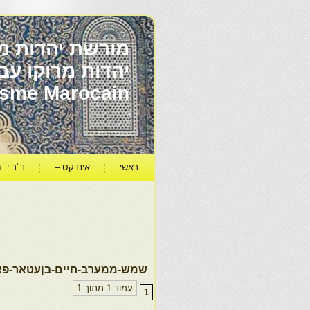
מורשת יהדות מר
ïsme Marocain
ראשי
אינדקס –
ד"ר י. ב
שמש-ממערב-חיים-בןעטאר-פא
עמוד 1 מתוך 1
1