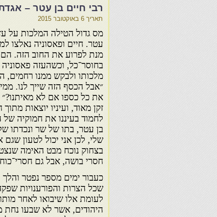
רבי חיים בן עטר – אגדת 
תאריך
6 באוקטובר 2015
מס גדול הטילה המלכות על עזב
עטר. חיים ופאסוניה נאלצו למ
מנת לפרוע את החוב הזה. הם 
בחוסר־כל, וכשהעזה פאסוניה ל
מלכותו ולבקש ממנו רחמים, הש
״אבל הכסף הזה שייך לנו. ממי 
את כל כספו אם לא מאיתנו?״ 
זקן מאוד, ועיניו יוצאות מתוך 
לחמוד בעיננו את חמוקיה של ה
בן עטר, בתו של שר ונכדתו ש
שלי, לכן אני יכול לטעון שגם 
בצחוק נוכח מבט האימה שנצטייר
חסרי בושה, אבל גם חסרי־כוח
כעבור ימים מספר נפטר והלך ל
שכל הצרות והפורענויות שפקדו
לעומת אלו שיבואו לאחר מותו,
היהודים, אשר לא שבעו נחת מאכ