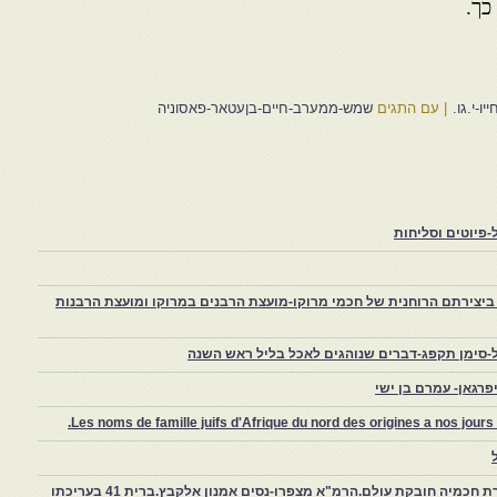
כך.
ו-י.גו.
|
עם התגים
שמש-ממערב-חיים-בןעטאר-פאסוניה
פיוטים וסליחות
יצירתם הרוחנית של חכמי מרוקו-מועצת הרבנים במרוקו ומועצת הרבנות
-סימן תקפג-דברים שנוהגים לאכל בליל ראש השנה
רגאן- עמרם בן ישי
Les noms de famille juifs d'Afrique du nord des origines a nos jou
צפרו – קהילה יהודית קטנה במרוקו, ויצירת חכמיה חובקת עולם.הרמ"א מצפרו-נסים אמנון אלקבץ.ברית 41 בעריכתו