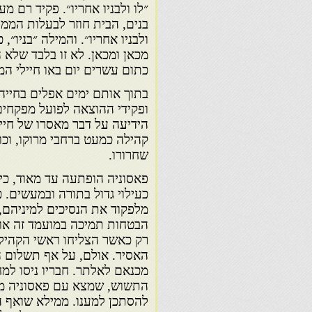
״לו ולבניו אחריו״. פקיד רם 
בנים, הבית חוזר לבעלות הממל
ולבניו אחריו״. והמילה ״בניו״,
מכאן ומכאן. לא זו בלבד שלא 
כתום עשרים יום באו חיילי המ
בתוך אותם ימים אפלים בחייה
ופקידי ההוצאה לפועל מפקחים 
הידיעה על דבר מאסרו של חיים
קהילה כמעט ברחבי מרוקו, וכ
שחרורו.
פאסוניה הופתעה עד מאוד, כי
כעילוי גדול בתורה ובמעשים.
מלפקוד את הנסיכים למיניהם,
הבטחות תמיכה במועמד זה או א
רק כאשר הצליחו ראשי הקהילו
האסיר. אולם, על אף תשלום ה
מכנאם לאלתר. חבריו ניסו למחו
התשוש, שמצא עם פאסוניה מקלט
להסתכן למענו. ממילא שואף הו