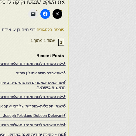
את השקט שנפשו זקוקה לו כל 
פורסם בקטגוריה
רבי חיים בן ע. אגדת חיי
עמוד 1 מתוך 1
1
Recent Posts
אילת השחר-הלכות ומנהגים-אלעד פורטל-
"ראה"-הרב משה אסולין שמיר
משה עמאר-מאמרים ופרסומים-ערב עיון ב
הראשית בישראל.
אילת השחר-הלכות ומנהגים-אלעד פורטל
משנתו הקבלית–מוסרית של רבי יעקב איפ
rs – Joseph Toledano-DeLeon-Delevante.
אילת השחר-הלכות ומנהגים-אלעד פורטל