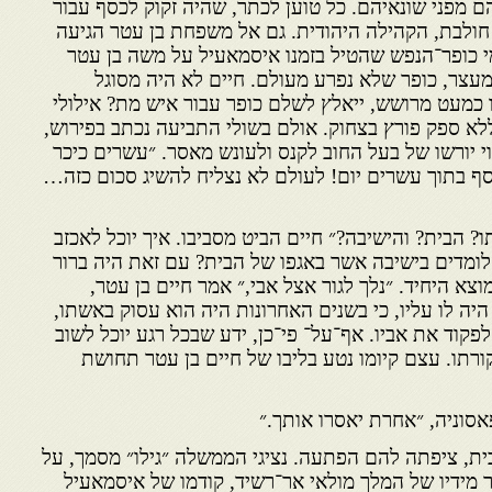
הם מפני שונאיהם. כל טוען לכתר, שהיה זקוק לכסף עבור
חולבת, הקהילה היהודית. גם אל משפחת בן עטר הגיעה
 כופר־הנפש שהטיל בזמנו איסמאעיל על משה בן עטר
עצר, כופר שלא נפרע מעולם. חיים לא היה מסוגל
 כמעט מרושש, ייאלץ לשלם כופר עבור איש מת? אילולי
ללא ספק פורץ בצחוק. אולם בשולי התביעה נכתב בפירוש,
 יורשו של בעל החוב לקנס ולעונש מאסר. ״עשרים כיכר
סף בתוך עשרים יום! לעולם לא נצליח להשיג סכום כזה…
? הבית? והישיבה?״ חיים הביט מסביבו. איך יוכל לאכזב
ומדים בישיבה אשר באגפו של הבית? עם זאת היה ברור
צא היחיד. ״נלך לגור אצל אבי,״ אמר חיים בן עטר,
היה לו עליו, כי בשנים האחרונות היה הוא עסוק באשתו,
לפקוד את אביו. אף־על־ פי־כן, ידע שבכל רגע יוכל לשוב
רתו. עצם קיומו נטע בליבו של חיים בן עטר תחושת
אסוניה, ״אחרת יאסרו אותך.״
ית, ציפתה להם הפתעה. נציגי הממשלה ״גילו״ מסמך, על
ר מידיו של המלך מולאי אר־רשיד, קודמו של איסמאעיל