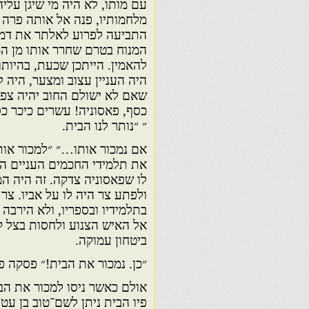
עם מותו, לא היה מי שיגן עלי
מלחמותיו, פנה אל אותה פרה 
התביעה לפרוע לאלתר את דמי
המנוח בטרם שחרר אותו מן המ
להאמין. הייתכן שכעת, בהיותו
היה העניין עצוב ומצער, היה 
שאם לא ישולם החוב יהיה צפוי
כסף, פאסוניה! עשרים כיכר כ
״ ״נותר לנו הבית.
אם נמכור אותו…״ ״למכור אותו
את תלמידי החכמים העניים הל
לו שפאסוניה צדקה. זה היה המו
ולפתע צר היה לו על אביו. צר 
בתלמידיו ובספריו, ולא הירבה 
אל האיש הצנוע ולחסות בצל קו
ביטחון עמוקה.
״כן. נמכור את הבית!״ פסקה פ
אולם כאשר ניסו למכור את הב
פיו הבית ניתן לשם־טוב בן עט