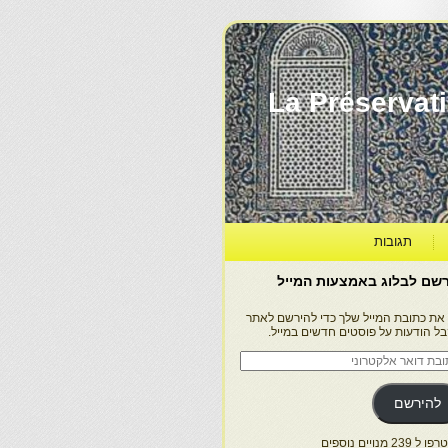
La Préservation, la Diff
תגובות
שם לבלוג באמצעות המייל
 את כתובת המייל שלך כדי להירשם לאתר
בל הודעות על פוסטים חדשים במייל.
בת
ר
טרוני
להירשם
 239 מנויים נוספים