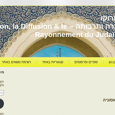
וקו
יהדות מרוקו עברה ותרבותה – usion & le
Rayonnement du Juda
ן-נון
ספרים ופרסומים
קטגוריות באתר
רשימת נושאים באתר
היר
הזן
ולק
כתו
דוא
אלק
סוניה
הצטרפו ל