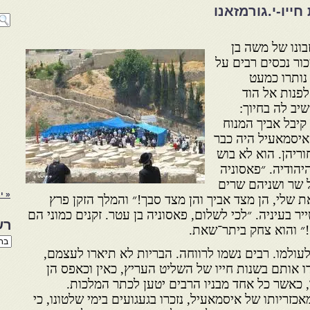
חייו-י.גורמזאנו
ונו של משה בן
כור נכסים רבים על
נותרו כמעט
פנות אל הוד
יב לה בחיוך:
קיבל אביך המנוח
איסמאעיל היה כבר
חוריהן. הוא לא בוש
יהודיה. ״פאסוניה
ל שר ושניהם שרים
« י
את שלי, הן מצד אביך והן מצד סבך!״ והמלך הזקן פרץ
 בעיניה. ״לכי לשלום, פאסוניה בן עטר. זקנים כמוני הם
רש
!״ והוא צחק ביתר־שאת.
רשי
הנו
עולמו. רבים נשמו לרווחה. הבריות לא תיארו לעצמם,
באת
 אותם בשנות חייו של השליט העריץ, כאין וכאפס הן
 כאשר כל אחד מבניו הרבים יטען לכתר המלכות.
זריותו של איסמאעיל, נזכרו בגעגועים בימי שלטונו, כי