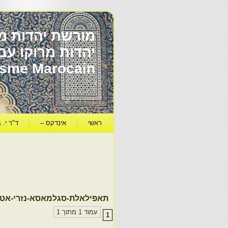
מורשת יהדות מר
ïsme Marocain
ראשי
אינדקס –
ד"ר י. ב
תאפילאלת-סגלמאסא-נזרי-אט
עמוד 1 מתוך 1
1