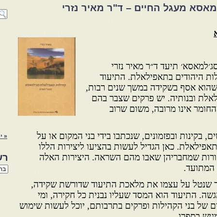
אסא מעגל החיים – ד"ר מאיר נזרי
׳למאסא׳ תיעד ד״ר מאיר נזרי
לות היהודים בתאפילאלת. התיעוד
ם שהוא אסף בשקידה במשך שנים רבות,
אלת ובנותיה. יש פרקים שצבר בהם
החומר אינו מרובה, משום שרוב
ם, בקינות ובפזמונים, שנכתבו בידי בני המקום או על
« י
אפילאלת. כאן הגדיל לעשות בהציעו ליצירות הללו
קורות שמחבריהן שאבו מהם השראה. היצירות האלה
רש
 המתועד.
רשי
הנו
באת
ר שנטל על עצמו את מלאכת התיעוד שדורשת שקידה,
שה. התיעוד הוא המסד שעליו נבנית כל חקירה, ומי
ם של בני הקהילות ופרקים בתרבותם, יוכל לעשות שימוש
מגיש בספרו.