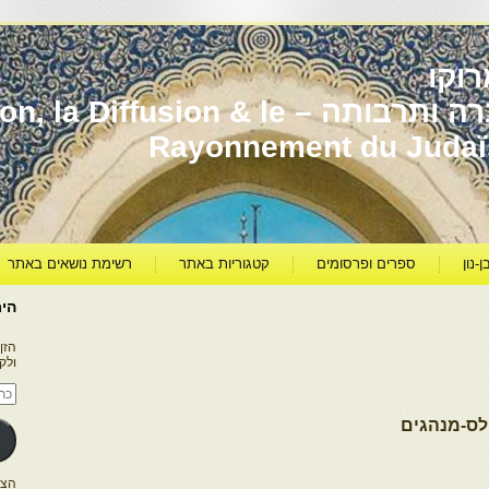
וקו
יהדות מרוקו עברה ותרבותה – usion & le
Rayonnement du Juda
ן-נון
ספרים ופרסומים
קטגוריות באתר
רשימת נושאים באתר
היר
הזן
ולק
כתו
דוא
אלק
לס-מנהגים
הצטרפו ל