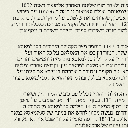
עם התפוררות הח׳ליפות האומיית ולאחר מות שליטה האחרון אלמנצור בשנת 1002
מכריזים מושלי סג׳למאסא על עצמאותם. אולם עצמאות זו תמה ב־1055/6 עם כיבוש
אביטין, שהרחיבו את שלטונם על מרוקו וספרד. בתקופת
המוראביטין בתחילת המאה ה־12 התחילה הירידה של הקהילה מבחינה כלכלית ורוחנית,
וד תורה בישיבות ספרד, בעיקר בישיבת ר׳ יוסף אבן
עם השתלטות המווחדין על האזור ב־1147 הוחמר מצב הקהילה היהודית בסג׳למאסא,
שלה. המווחדין כפו את האסלאם על כל האזור ועל
ווחדין על קהילת סג׳למאסא מתו מאה וחמישים יהודים
 עליהם את האסלאם למראית עין, וקבוצה אחרת נמלטה
. על תקופה זו חיבר ר׳ אברהם בן עזרא את קינתו על
ר וסג׳למאסא בכללן, ובה מתאר הוא את סג׳למאסא כ׳עיר
התלמודי.
הקהילה היהודית כליל עם כיבוש המווחדין, ושארית
הפליטה התקיימה עד לאמצע המאה ה־13. בסוף המאה ה־14 אנו שומעים על פייטן
בשם ר׳ יהודה בן יוסף סג׳למאסי. בסוף המאה ה־14 נעלמה סג׳למאסא מן התודעה
וחרים, נעשה ניסיון לחדש את בניינה של סג׳למאסא במאה
ה־18 על ידי מולאי אסמאעיל, אולם ב־1818 נהרסה סופית על ידי שבט איית אתא, ורק
עניינות של ארכיאולוגים.