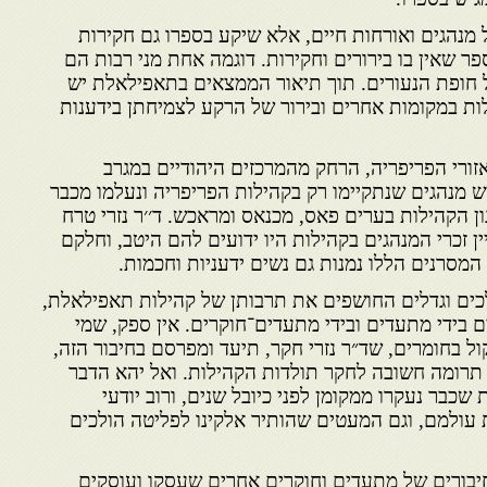
נהגים ואורחות חיים, אלא שיקע בספרו גם חקירות
פר שאין בו בירורים וחקירות. דוגמה אחת מני רבות הם
 חופת הנעורים. תוך תיאור הממצאים בתאפילאלת יש
ת במקומות אחרים ובירור של הרקע לצמיחתן בידענות
זורי הפריפריה, הרחק מהמרכזים היהודיים במגרב
ויש מנהגים שנתקיימו רק בקהילות הפריפריה ונעלמו מכבר
ון הקהילות בערים פאס, מכנאס ומראכש. ד׳׳ר נזרי טרח
ן זכרי המנהגים בקהילות היו ידועים להם היטב, וחלקם
 המסרנים הללו נמנות גם נשים ידעניות וחכמות.
כים וגדלים החושפים את תרבותן של קהילות תאפילאלת,
בידי מתעדים ובידי מתעדים־חוקרים. אין ספק, שמי
ל בחומרים, שד״ר נזרי חקר, תיעד ומפרסם בחיבור הזה,
 תרומה חשובה לחקר תולדות הקהילות. ואל יהא הדבר
 שכבר נעקרו ממקומן לפני כיובל שנים, ורוב יודעי
ת עולמם, וגם המעטים שהותיר אלקינו לפליטה הולכים
יבורים של מתעדים וחוקרים אחרים שעסקו ועוסקים