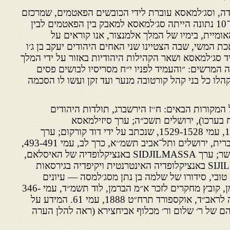
 מאז היווסדה, וסג׳למאסא עוברת לידי הכובשים הפאטמים, שמרכזם
היה בתוניסיה. במשך המאה ה־10 נתונה הייתה סג׳למאסא למאבק בין הפאטמים לבין
ומיית, בימיו של המלך אלמנצור, אנו קוראים על
 המשי, שבה הצטיינו שני האחים היהודים יעקב בן ג׳ו
נגיד סג׳למאסא ושאר הקהילות היהודיות באזור על ידי המלך
 המרשים: ״והעמיד לפניו י״ח מסריסיו לבושים פסים
הלו כל בני קהל קורטובה מנער ועד זקן ועשו לו הסכמה
מקורות הבאים: ח׳׳ז הירשברג, תולדות היהודים
 בערכו), ירושלים תשכ״ה; ערך סיזילמאסא
באנציקלופדיה יודאיקה, כרך 14, עמי 1529-1528, שנכתב על ידי דוד קורקום; ערך
תאפילאלת באנציקלופדיה העברית, ירושלים ותל־אביב תשמ׳׳א, כרך לב, עמי 493-491,
שנכתב על ידי ד״ר שלום בר־אשר; ערך SIDJILMASSA באנציקלופדיה של האיסלאם,
עמי 568-566, וערך SIJILMASSA באנציקלופדיה האינטרנטית ויקיפדיה בגירסאות
 טובי, סידורו של שלמה בן נתן מסג׳למסה — עיונים
ראשונים, מבוא, בתוך: יד להימן, קובץ מחקרים לזכר א״מ הברמן, לוד תשמ״ד, עמי 346-
345 והערות שם; וספר הקבלה לראב״ד, אוקספורד תרח״ט 1888, עמי 61. המידע על
הם של ר׳ שלום ור׳ מכלוף אביחצירא (ראה להלן הערה