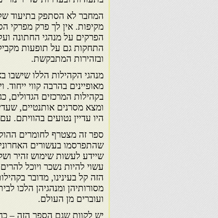
המחבר לא הסתפק בתיעוד של מ
מקיפות. אין לך פרק מפרקי הס
הפרקים על מנהגי החתונה ועל
התחקות גם על תופעות מקבילו
ובזהירות המתבקשת.
מנהגי הקהילות הללו שישבו בא
מאופיינים בהרבה קווי ייחוד. 
בקהילות המרכזים הגדולים, כג
ומצא מסרנים אותנטיים, שעדיי
היו עדיין נטועים בהוויתם. עם
ספר זה מצטרף לחומרים ההול
שהתפרסמו בעשורים האחרונים 
שיידע לעשות שימוש זהיר ושקו
עשוי להיות נשכר ויוכל להרים
הזה קל בעינינו, מדובר בקהילות
מסורותיהן ומנהגיהן הלכו לבי
ועוברים מן העולם.
יש לקוות שגם הספר הזה – כח