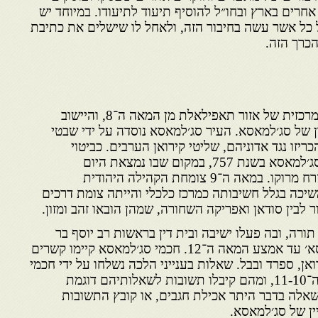
אחרים בארץ ובחו״ל להוסיף תיעוד לתיעודו. במיוחד יש
ל כל אשר עשה בחיבור הזה, ולאחל לו שישלים את כתיבת
הכרך הזה.
סג׳למאסא נודעה לפנים כעיר מרכזית של אזור תאפילאלת מן המאה ה־8, והיישוב
 של סג׳למאסא. העיר סג׳למאסא נוסדה על ידי שבטי
יזו נגד אדוניהם, שליטי קירואן הערבים. כביטוי
לעצמאותם הם בנו את העיר סג׳למאסא בשנת 757, במקום שבו נמצאת היום
תאפילאלת בעמק זיז בדרום מזרח מרוקו. במאה ה־9 צומחת הקהילה היהודית
כה בגלל חשיבותה כמרכז כלכלי והייתה צומת דרכים
ר לבין סודאן ואפריקה השחורה, שמהן הובאו זהב ומזון.
ורה, ובה פעלו ישיבה ובית דין בראשות רב יוסף בר
עמרם ׳ראש בי דינא בסג׳למאסא׳ עד אמצע המאה ה־12. חכמי סג׳למאסא קיימו קשרים
אן, ספרד ובבל. שאלות בענייני הלכה נשלחו על ידי חכמי
סג׳למאסא לגאוני בבל במאות ה־11-10, ומהם קיבלו תשובות לשאלותיהם דוגמת
שאלה בדבר היתר אכילת חגבים, או קובץ התשובות
ין של סג׳למאסא.