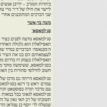
ביהדות המגרב – ידרבן אנשים 
ליישר את חילו של ד״ר נזרי ע
שני הכרכים המתוכננים אחרי 
משה בר-אשר
סג׳למאסא'
תאפילאלת הוא גלגולה האחרון
ה׳מכּנאסה׳ הברברים במרד שהכר
בסג׳למאסא, ששימשה מוקד משי
חשוב לחילופי סחורות בין האזו
סג׳למאסא הייתה גם מרכז של ת
עם מרכזי תורה בפוסטאט וקירו
תשובתו של רב האי גאון על ה
שנשלח לר׳ יוסף בן עמראן הדי