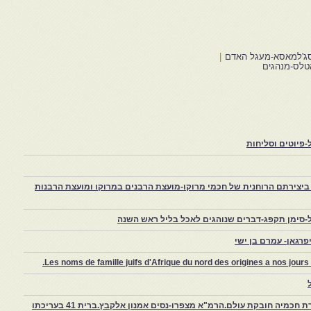
סג'למאסא-מעגל האדם
|
טלס-מנהגים
פיוטים וסליחות
יצירתם הרוחנית של חכמי מרוקו-מועצת הרבנים במרוקו ומועצת הרבנות
-סימן תקפג-דברים שנוהגים לאכל בליל ראש השנה
רגאן- עמרם בן ישי
Les noms de famille juifs d'Afrique du nord des origines a nos jou
צפרו – קהילה יהודית קטנה במרוקו, ויצירת חכמיה חובקת עולם.הרמ"א מצפרו-נסים אמנון אלקבץ.ברית 41 בעריכתו