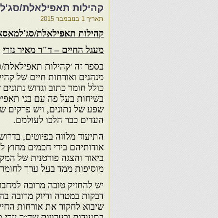
קהילות תאפילאלת/סג'למ
תאריך
1 בנובמבר 2015
קהילות תאפילאלת/סג'למאסא
מעגל החיים – ד"ר מאיר נזרי
בספר זה ׳קהילות תאפילאלת/סג
מנהגים ואורחות חיים של קהי
כולל חומר כתוב וגדוש נתוני
בשיחות בעל פה עם בני תאפיל
שפע של נתונים, ויש פרקים ש
העדים כבר הלכו לעולמם.
התיעוד מלווה בפיוטים, בדרושי
אודותיהם בידי חכמים מחוץ לת
ביאור והצגה פורטנית של המ
מוסיפות ממד בעל ערך לחומר
יש להחזיק טובה מרובה למחב
דבקות במטרה ודיוק מרובה בהג
שיבוא לחקור את אורחות החיי
בתעודות ובעדויות שד׳׳ר נזרי 