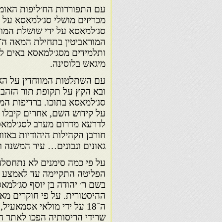
סג׳למאסא על ידי שושלת המור
ותלמידים מסג׳למאסא באים ללמ
מיגאש בלוסינה.
ובא הקץ על תקופת תור הזהב 
סג׳למאסא בתוכו. ברדיפות המ
על קידוש השם, אחרים קיבלו
לדרעא מדרום מערב לסג׳למאסא
חורבן הקהילות היהודיות באזו
גאונים ונבונים… עיר המשנה ו
על פי כמה סימנים לא נתחסלה 
ההיסטורית. על פי חוקרים מא
שרידי הריסותיה הפכו לאתר הת