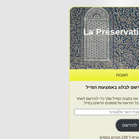
La Préservation, la Diff
תגובות
שם לבלוג באמצעות המייל
 את כתובת המייל שלך כדי להירשם לאתר
בל הודעות על פוסטים חדשים במייל.
בת
ר
טרוני
להירשם
 239 מנויים נוספים