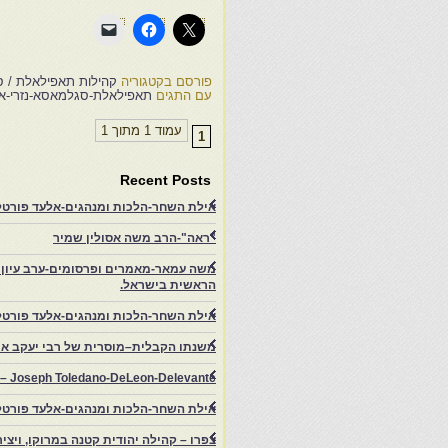
פורסם בקטגוריה
קהילות תאפילאלת / 
עם התגים
תאפילאלת-סגלמאסא-נזרי-א
עמוד 1 מתוך 1
1
Recent Posts
אילת השחר-הלכות ומנהגים-אלעד פורטל-
"ראה"-הרב משה אסולין שמיר
משה עמאר-מאמרים ופרסומים-ערב עיון ב
הראשית בישראל.
אילת השחר-הלכות ומנהגים-אלעד פורטל
משנתו הקבלית–מוסרית של רבי יעקב איפ
rs – Joseph Toledano-DeLeon-Delevante.
אילת השחר-הלכות ומנהגים-אלעד פורטל