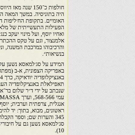
חולפות כ־150 שנה
האומיים. בתקופת הח׳ליפות הא
הפעילות התעשייתית של מלאכת
ואחיו יוסף, ועל מינוי יעקב כ
אלמנצור, וגם על טקס ההכתרה
והרכיבוהו במרכבת המשנה, ונק
בנשיאות״.
המידע על סג׳למאסא נשען על ה
באפריקה הצפונית, א-ב (מפתח
אנגלית, צרפתית וערבית; יוסף
סג׳למאסא נשען גם על חיבורי
10).