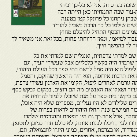
 שזכה בפרס זה, אני לא כל-כך זכיתי
-עור שבה התמחיתי כאן הייתה רבה
בהן ניתחנו כל פרונקל קטן בטענה
שים שילמו כל-כך הרבה בשביל להוריד
מונים הכסף התחיל להיעלם מחוץ
בור למיאמי, ומאז הרווחתי פחות, בכל זאת אני משאיר לך
ר לך בהמשך חייך.
 שם למדתי צרפתית, ואנגלית שם למדתי את כל
שתמיד היה בקשיי כלכליים אבל שעשירי העיר, וגם
ליפול הוא היה סמל לרשת בתי-ספר בכל העולם היהודי,
 את תרבות אירופה, הוא היה הראשון שהוקם, והסמל
תה גורמת לאחרים ליפול, הקימו את הארגון עשירי צרפת,
ור ושאלו את האנשים מה הם רוצים, במקום לבקש כסף
ם ביקשו בית-ספר על מנת שיוכלו ללמוד להרוויח את
רים שלילדים לא היו נעליים, מספרים שלא היה אוכל,
בור חמישים שנה החלו היהודים לראות בפרות של
לה, אבל אחר-כך גם היו רופאים ומהנדסים שלמדו
ו לעיר, ויכלו לבנות אותה, לא כולם חזרו כמובן לתטואן,
דריד, או בצרפת, אחרים, כמוני היגרו לוונצואלה, וגם,
 אם תרצה לחפש יש לי משפחה בישראל, משפחת בן זמרה,