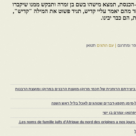
כנסת, תמצא מישהו בשם בן זמרה ותבקש ממנו שיקברו
חד מהם יאמר עליי קדיש, תגיד פשוט את המילה "קדיש",
 הם כבר יבינו.
ופר ומתרגם
|
עם התגים
תטואן
יצירתם הרוחנית של חכמי מרוקו-מועצת הרבנים במרוקו ומועצת הרבנות
-סימן תקפג-דברים שנוהגים לאכל בליל ראש השנה
רגאן- עמרם בן ישי
Les noms de famille juifs d'Afrique du nord des origines a nos jou