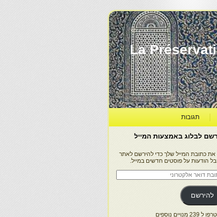
La Préservation, la Diff
תגובות
שם לבלוג באמצעות המייל
 את כתובת המייל שלך כדי להירשם לאתר
בל הודעות על פוסטים חדשים במייל.
בת
ר
טרוני
להירשם
 239 מנויים נוספים