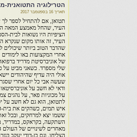
הטרילוגיה התטואנית-מוא
תאריך
16 בספטמבר 2017
תטואן, אם להתחיל לספר לך על
העיר, שהחל מאמצע המאה הת
הציפיות היו נשואות לבית-הספר
העיר, זה אותו מקום שנקרא האל
שהדבר הטוב ביותר שיכולים ל
אחרי המקצועות באו לימודים ע
שלי מספרד. כשאני מביט על כל 
אולי היה עדיף שהיהודים יישא
שעשה אבי כל יום אחרי שסגר 
ודאי לא חשב על אוניברסיטאות
על מכוניות פאר, על נהגים צמ
לתטואן, הוא גם לא חשב על יפ
איש תמים, כשהקים
את בית-הס
ששמו יצא למרחקים, ובכל זאת
השתקעה, בקראקס, במדריד, בני
מאחרים לשינויים של העולם ה
הצליחו, וגם בן-דודי יעקב בֵּנַזְ