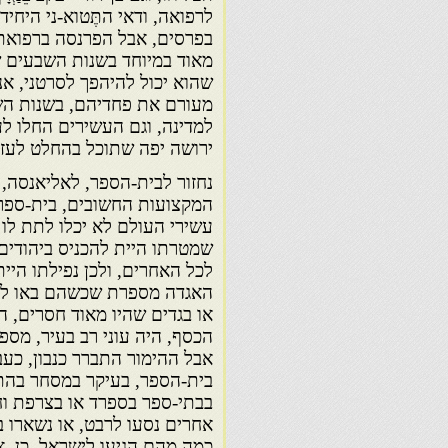
לרפואה, ודאי התֶּטוא-ני היחיד
בפרסים, אבל הפרנסה ברפואת
מאוד במיוחד בשנות השבעים ש
שהוא יכול להיהפך לסרטני, אנ
מעורם את פחדיהם, בשנות הש
למדינה, וגם העשירים החלו לע
ירושה יפה שתוכל בהחלט לעזו
נחזור לבית-הספר, לאליאנסה,
המקצועות החשובים, בית-ספר 
עשירי העולם לא יכלו לתת לו 
שמטרתו היית להכניס ביהודים
לכל האחרים, ולכן נפילתו היי
האגדה מספרת שכשהם באו לעז
או בגדים שהיו מאוד חסרים, ה
הכסף, היה עוני רב בעיר, מספ
אבל ההימור התברר כנבון, כע
בית-הספר, בעיקר במסחר בהתח
בבתי-ספר בספרד או בצרפת וחזר
אחרים נסעו לרבט, או נשארו במ
כמה מהם הגיעו לישראל. כן,