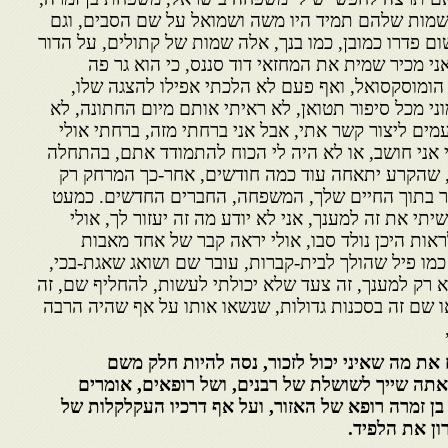
שמות שלהם תמיד היו משה ושמואל על שם הסבים, וגם
ום פדרו כמובן, כמו בנך, אלה שמות של קתולים, על הדור
ני מכיר שמית את המחזאי דוד סננס, כי הוא גר פה
 הומוסקסואל, ואף פעם לא הלכתי אפילו להצגה שלו,
וני מכל סיפור תטואן, לא ראיתי אותם מיום החתונה, לא
ים ליצור קשר אתי, אבל אני ברחתי מזה, ברחתי אולי
 אני חושב, או לא היה לי הכוח להתמודד אתם, בהתחלה
 שהקרע יתאחה עוד כמה חודשים, אחר-כך המרחק רק
סגר בתוך החיים שלך, המשפחה, החברים החדשים. כמעט
י את זה למענך, אני לא יודע מה זה יעזור לך, אולי
ראות היכן נולד סבו, אולי יראה קבר של אחד מאבות
כמו פיל שהולך לבית-קברות, עובר שם ושואג שאגת-בכי,
א רק למענך, זה צעד שלא יכולתי לעשות, להחליף שם, זה
ו שם זה בסכנות גדולות, שנשאו אותו על אף שהיה הרבה
ח את מה שאיני יכול לזכור, נסה להיות חלק משם
תה שייך לשושלת של רבנים, ושל רופאים, אומרים
 זמרה רופא של האזור, ועל אף דרכיו העקלקלות של
ון את הלפיד.