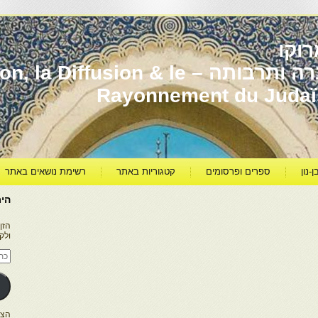
וקו
יהדות מרוקו עברה ותרבותה – usion & le
Rayonnement du Juda
ן-נון
ספרים ופרסומים
קטגוריות באתר
רשימת נושאים באתר
היר
הזן
ולק
כתו
דוא
אלק
הצטרפו ל