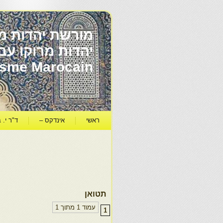
מורשת יהדות מר
ïsme Marocain
ראשי
אינדקס –
ד"ר י. ב
תטואן
עמוד 1 מתוך 1
1