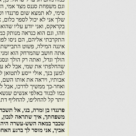
וגם משפחת סננס מצד אמי, ה
סימי, לא תמצא שום פרננדו וש
שלך אני לא יכול לספר כלום, א
בקראקס, ואני יודע עליו שהוא
וזהו, וגם הוא כנראה מנותק כמ
התקרבתי אליהם, הם ניסו לפעמ
איננה המילה, פשוט התביישתי
אתה חושב שהמרחק הוא זמני,
הולך וגדל, ואתה רק הולך ונ
שהחלפתי את שמי, אבל לא עשית
למען בנך, אולי ייסע לתטואן ל
אבותיו, ויראה את אותו השם, 
ואחר-כך ממשיך לדרכו, אבל ל
כמו לבגוד באלפי אנשים שנשא
יותר קל להחליפו, להחליף דת,
פרננדו בן זמרה, בני, אל תשכ
משפחתך, איך שתראה לנכון, א
שכבר במאה השש-עשרה היה בן
אביך, אני מוסר לך ברגע האחר