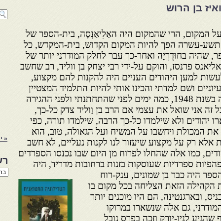
יז בן הרוש
 המקום, הרי שהמקום היה האַלִיאַנְסָה, בית-הספר של
שע-עשרה הפך להיות המקום הקדוש, בית-המקדש, כל
, שהיה בחוּדֶרִיָה ואחר-כך עבר לחלק המודרני יותר של
יאנס פרנסז, והוקם על-ידי רבי יצחק בן ווליד, רב שחשב
עשות למען היהודים העניים היה להקנות להם מקצוע,
יוניים ושם למדתי והכינו אותי להיות התלמיד המצטיין
של אוניברסיטת מדריד ברפואה בשנת 1948, כמה ימים לפני שהתחתנתי ולפני ההגירה
זה אני שואל את עצמי אם הרב בן וַוליד צדק כל-כך,
רו יהודים ולא שילמדו כל-כך הרבה, שילמדו תורה, כפי
את המכולת ויחשבו על המשיח ועל הגאולה, טוב, הוא
« י
 אלא רק על מקצוע שיעזור לנו לקנות נעליים, לא חשב
ודים, כמו אלה שהחלו לפרוח מן היום שבו נכנסו הספרדים
רש
הפיות ספרדיות שעוסקות בזנות ברחובות מדריד, היה
רשי
פר היה כבר בן שמונים, ענק-רוח
הנו
 הקהילה הזאת הצליחה בכל מקום בו
באת
ס, ובארגנטינה, הם היו מוכנים יותר
מודרני, גם אלה שנשארו במרוקו
רָף שהגיע לניו-יורק וזכה בפרס נובל