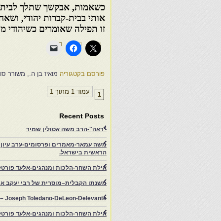
כשאמות, אבקשך שתלך לבית-ה
אותי בבית-קברות יהודי, ושא
זו תפילה שאומרים כשיהודי מת,
פורסם בקטגוריה
מואיז בן ה., משורר ס
עמוד 1 מתוך 1
1
Recent Posts
"ראה"-הרב משה אסולין שמיר
משה עמאר-מאמרים ופרסומים-ערב עיון ב
הראשית בישראל.
אילת השחר-הלכות ומנהגים-אלעד פורטל
משנתו הקבלית–מוסרית של רבי יעקב איפ
rs – Joseph Toledano-DeLeon-Delevante.
אילת השחר-הלכות ומנהגים-אלעד פורטל