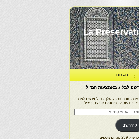
La Préservation, la Diff
תגובות
שם לבלוג באמצעות המייל
 את כתובת המייל שלך כדי להירשם לאתר
בל הודעות על פוסטים חדשים במייל.
בת
ר
טרוני
להירשם
 239 מנויים נוספים