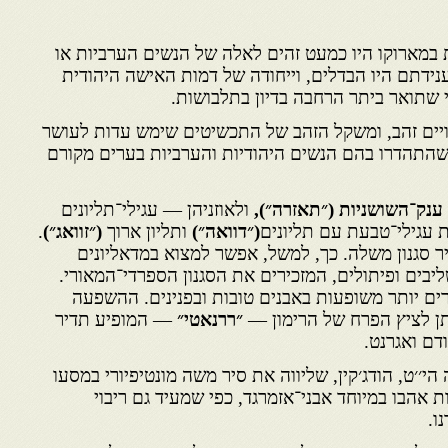
 במארוקו היו כמעט זהים לאלה של הנשים הערביות או
נידתם היו הבדלים, וייחודה של דמות האישה היהודית
שתואר ביתר הרחבה בדיון בתלבושות.
יים זהב, ומשקל הזהב של התכשיטים שימש עדות לעושר
התהדרו בהם הנשים היהודיות והערביות בערים מקורם
ענק־השושניות (״תאזרה״),
ולאוזניהן — עגילי־תליונים
דות עגילי־טבעת עם תליונים
(״דוואה״)
ותליון ארוך
(״זוואג״)
.
ר סגנון משלה. כך, למשל, אפשר למצוא במדאליונים
בים ופיתולים, המזכירים את הסגנון הספרדי־המאורי.
ים יותר משופעות באבנים טובות ובפנינים. ההשפעה
ן לציץ הפרח של הרימון —
״ררנאטי״
— המופיע תדיר
דם ואגרנט.
י׳׳ט, הודג׳קין, שליווה את סיר משה מונטיפיורי במסעו
ות אהבו במיוחד אבני־אזמרגד, כפי שמעיד גם ריבוי
ו.