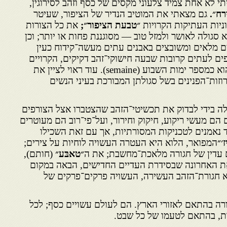
תי לא אחת צמיד צלעוני מקסים של כסף וזהב לסירוגין,
רח״.
גם מצאתי את המוטיב הנדיר של הציפור, שעיטר
ניות העתיקות הקרויות
״טבעת הציפור״;
את כל הצורות
גולה לאושר ולמזל טוב — מסוגננת פחות או יותר; וכן
ם מלאים ומשובצים באב­נים עתים מעשה־קידוח כעין
ם לעתים קרובות שבעה חישוקי־זהב דקיקים, הקרויים
על שום מספרם, שהוא כמספר ימות השבוע (semaine). עוד ראוי לציין את
זות־הפנינים בשל סגולתן המבורכת בעיני הנשים
ה בידי לבדוק את תכשיטי־הזהב שהצטברו אצל הצורפים
הם מעשי ריקוע, חיקוק וחירור, ועל־פי־רוב הם מעוט­רים
ד נאמנים לטכניקות המסורתיות, אך עם זאת השכילו
ז׳״
המפואר, הלוא היא העטרה העשויה לוחיות על צירים;
 עדין של חגורה מלאכת־מחשבת; את ה
״טאבּע״
(חותם),
ת האחרונה שבסידרת העדיים החדישים, הב­אה במקום
א חגורת־הזהב העשירה, העשויה פרקים־פרקים של
ה בהתאם לאזורי הארץ. הם לעולם עשויים כסף; לכל
ות, בהתאם לטעמו של כל שבט.