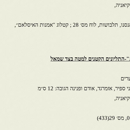
קיאניה,
ראה : אידל, מילון, עמ׳ 9 ; בזאנסנו, תלבושות, לוח מס׳ 28 ; קטלוג "אמנות האיסלאם״,
-התליונים הקטנים למטה בצד שמאל
רים
יר, אזמרגד, אודם ופנינה הגובה: 12 ס״מ
קיאניה,