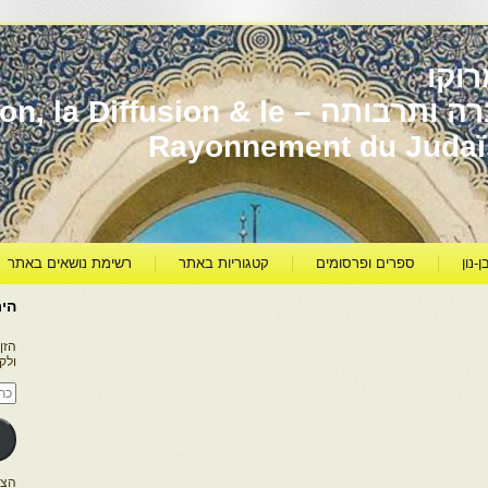
וקו
יהדות מרוקו עברה ותרבותה – usion & le
Rayonnement du Juda
ן-נון
ספרים ופרסומים
קטגוריות באתר
רשימת נושאים באתר
היר
הזן
ולק
כתו
דוא
אלק
הצטרפו ל