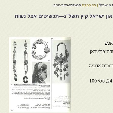
 מ.ישראל
|
עם התגים
תכשיטים-נשות-מרוקו
זיאון ישראל קיץ תשל"ג—תכשיטים אצל נשות
אכּש
דת־פיליגראן
זכוכית אדומה