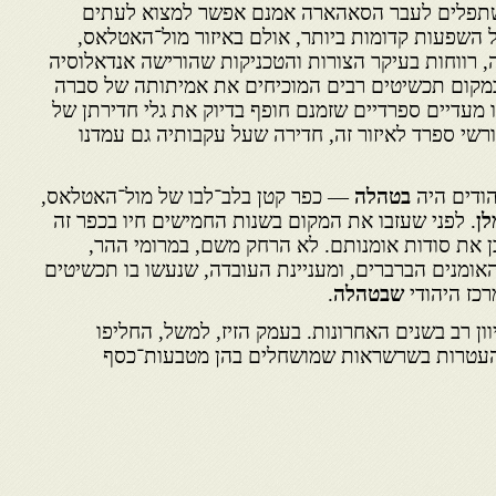
שתפלים לעבר הסאהארה אמנם אפשר למצוא לעתים
ל השפעות קדומות ביותר, אולם באיזור מול־האטלאס,
רווחות בעיקר הצורות והטכניקות שהורישה אנדאלוסיה
 במקום תכשיטים רבים המוכיחים את אמיתותה של סברה
מעדיים ספרדיים שזמנם חופף בדיוק את גלי חדירתן של
רשי ספרד לאיזור זה, חדירה שעל עקבותיה גם עמדנו
הודים היה
בטהלה
— כפר קטן בלב־לבו של מול־האטלאס,
ן
. לפני שעזבו את המקום בשנות החמישים חיו בכפר זה
 את סודות אומנותם. לא הרחק משם, במרומי ההר,
האומנים הברברים, ומעניינת העובדה, שנעשו בו תכשיטים
כז היהודי
שבטהלה
.
ון רב בשנים האחרונות. בעמק הזיז, למשל, החליפו
 העטרות בשרשראות שמושחלים בהן מטבעות־כסף