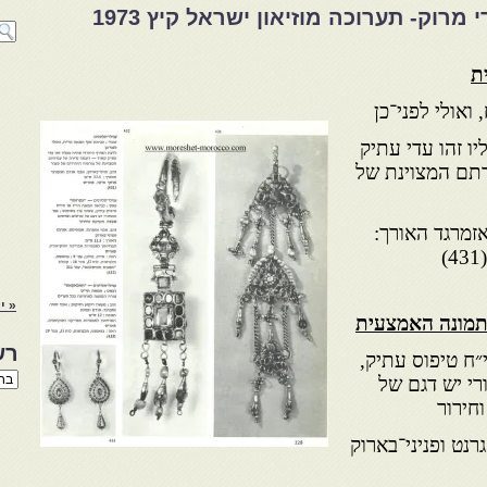
רוק- תערוכה מוזיאון ישראל קיץ 1973
ת
ואולי לפני־כן
ו זהו עדי עתיק
דתם המצוינת של
אזמרגד האורך:
« י
התמונה האמצעית
רש
״ח טיפוס עתיק,
רשי
רי יש דגם של
הנו
חירור
באת
רנט ופניני־בארוק