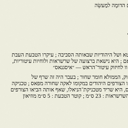
ם הדומֶה למַעשֵׂה
א ושל היהודיות שבאותה הסביבה ; עיקרו הטבעת העבת
ה — עד 400—500 גראם ; היא נישאת ברצועה של שרשראות ולוחיות עיטוריות,
ו לחיזוק עיטור־הראש — ״איסגנאס״
וק, הממולא חומר שחור ; בעבר היה זה שרף של
ו הצורפים היהודים במקומו לאקה שחורה מפאס ; טכניקה
ס, היא שריד מטכניקת־הניאלו, שאף אותה הביאו הצורפים
היהודים מספרד אורך רצועת השרשראות : 23 ס״מ ; קוטר הטבעת : 5 ס״מ מוזיאון