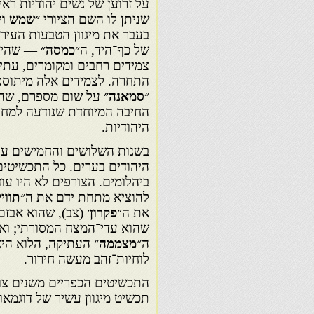
על זרוען של נשים יהודיות ראי
שניתן לו השם הציורי
״שמש וי
בעבר את מיגוון הטבעות העירו
של כף־היד, ה״
כמסה״
— שהיא ס
צמידים רחבים ומקומרים, עתי
התחרה. לצמידים אלה מיתוספי
״
סמאנה״
החיבה המיוחדת שנודעה למחרו
היהודיות.
בשנות השלושים והחמישים על
היהודים בערים. כל התכשי­טים 
ביהלומים. הצורפים לא היו עו
להוציא מתחת ידם את ה״
תוויי
את ה
״פקרון׳
(צב), שהוא אבזם
שהוא עדי־המצח המסורתי; וא
ה״
מצממה
״ העתיקה, הלוא הי
לוחיות־זהב מעשה חירור.
התכשיטים הכפריים משנים צור
תכשיט מיגוון עשיר של דוגמא