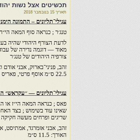
תכשיטים אצל נשות יהודי מ
תאריך
15 בנובמבר 2018
עגילי־תליונים – התמונה הימני
טנג׳ר ; כנראה סוף המאה הי״ח, 
לדעת הצורף היהודי שהיה בעלי
מאוד — דוגמה נדירה של עבו
צורפיה היהודים של טנג׳ר
זהב, פניני־בארוק, אבני אודם ו
22.5 ס׳׳מ אוסף פרטי, פאריס (431)
עגילי־תליונים — ׳׳עקראש״ 
פאס ; כנראה המאה הי״ז או הי
שאינו עוד בשימוש ; בצד האחו
שריגים ופרחים מעשה חקיקה ו
זהב, אבני אזמרגד, אמתיסט, אג
האורך: 11.5 ס״מ