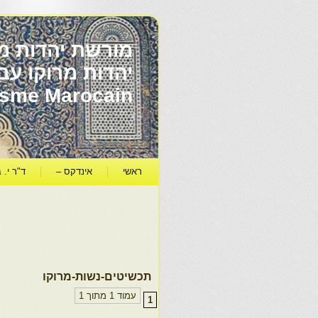
מורשת יהדות מר
ïsme Marocain
ראשי
אינדקס –
ד"ר י. ב
תכשיטים-נשות-מרוקו
עמוד 1 מתוך 1
1