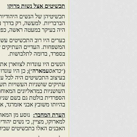
תכשיטים אצל נשות מרוקו
תכשיטיהן של הנשים היהודיות
הברבריות. למעשה, רק בדרך ע
היה בעיקר במעטה ראשה, כפי 
בערים היו רוב התכשיטים עשו
המשפחות. העדיים העתיקים ש
בספרד, בדומה לתלבושות.
הנשים היו עונדות לצווארן את
(
״כראס
עמארה״
); כן היו עונ­
בעיצוב התכשיטים היה לכל עי
עתיקים שושניות העשויות תשלי
השושניות במדאליונים המאוחר
הספרדית בולטת גם בשם שנית
בהיותו משובץ אבני אזמרגד, או
הערת המחבר:
נוסע מן המאה ה
למארוקו, מציין, כי נשים יהודי
האבנים האלו בתכשיטים שבידנ