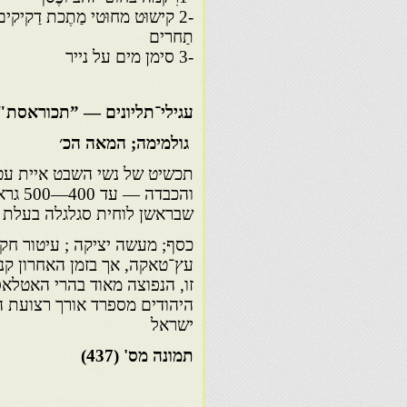
-2 קישוּט מחוּטי מַתֶכת דַקיקי
תַחרים
-3 סימן מים על נייר
עגילי־תליונים — ”תכוראסת"
גולמימה; המאה הכ׳
תכשיט של נשי השבט איית עט
והכבד
שבראשן לוחית סגלגלה בעלת ו
כסף; מעשה יציקה ; עיטור חק
עץ־טאקה, אך בזמן האחרון קנ
זו, הנפוצה מאוד בהרי האטלא
ישראל
תמונה מס' (
437)