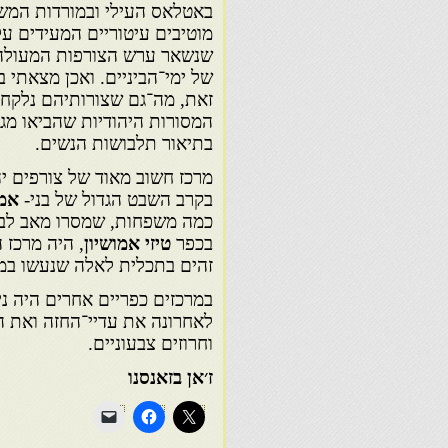
באטלאס העילי ובמורדות המ
מוטיבים עיטוריים המעידים ע
שנשאר ערש הצורפות המעולה, 
של ימי־הביניים. ואכן מצאתי
זאת, מה־גם שצורותיהם נלקחו 
המסורות היהודיות שהביאו מגו
בתיאור תלבושות הנשים.
מרכז חשוב מאוד של צורפים י
בקרב השבט הגדול של בני-
אמל
כמה משפחות, שמסרו מאב לבן
בכפר
טיזי אמושיון
, היה מרכז 
זהים בתכלית לאלה שנעשו במר
במרכזים כפריים אחרים היה ניו
לאחרונה את עדיי־החזה ואת
וחרוזים צבעוניים.
ז׳אן בזאנסנו