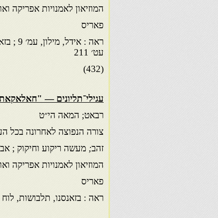
המוזיאון לאמנויות אפריקה ואו
פאריס
עט׳ 211
(432)
עגילי־תליונים — "חאלאקאת"
רבאט; המאה הי״ט
צורה הנפוצה לאחרונה בכל הע
זהב
;
מעשה ריקוע וחיקוק ; אבני ספ
המוזיאון לאמנויות אפריקה ואו
פאריס
ראה : בזאנסנו, תלבושות, לוח 0, מס׳ 29(433)