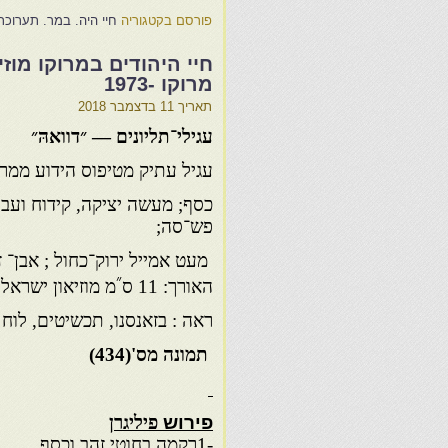
פורסם בקטגוריה
חיי היה. במר. תערוכת
חיי היהודים במרוקו מו
מרוקו -1973
תאריך
11 בדצמבר 2018
עגילי־תליונים — ״דוואהּ״
עגיל עתיק מטיפוס הידוע ממר
כסף; מעשה יציקה, קידוח ועבו
פש־סה;
מעט אמייל ירוק־כחול ; אבן־ 
״
האורך: 11 ס
מ מוזיאון ישראל
ראה : בזאנסנו, תכשיטים, לוח 24, מס׳ 100
תמונה מס'(
434
)
פירוש
פיליגרן
-1רִקמה בחוטי זהב וכֶסף