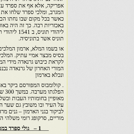
אפריקה, אלא אף את ספרד עצמ
המגרב, ומלכי ספרד שלחו את צ
כאשר בכל מקום שבו נחתו הם 
תוניס אשר בתוניסיה.
בסיס מבצר אמיי עתיק. המלכים
המורי האחרון של גרנאדה נכנע
ונכלא בארמון
. קולומבוס המפורסם ביקר באר
הפלג
מאופיין בחומותיו העבות ובש
על העיר ובו משובץ גם שער הא
לביקור בגני הארמון – גנים מר
מוריים, סרקופג רומי משלהי המאה ה-2, פסיפסים רומיים וחצרות 
1 – גולי ספרד במגרב – דיוקנה של הגירה. הפזורה היהודית