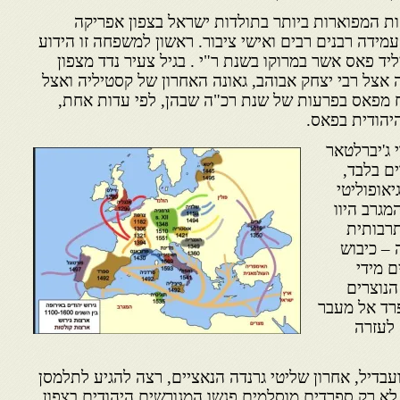
ות המפוארות ביותר בתולדות ישראל בצפון אפריקה
ידה רבנים רבים ואישי ציבור. ראשון למשפחה זו הידוע
יליד פאס אשר במרוקו בשנת ר"י . בגיל צעיר נדד מצפון
אצל רבי יצחק אבוהב, גאונה האחרון של קסטיליה ואצל
ח מפאס בפרעות של שנת רכ"ה שבהן, לפי עדות אחת,
היהודית בפאס.
 ג'יברלטאר
ים בלבד,
יאופוליטי
מגרב היוו
תרבותית
– כיבוש
 מידי
הנוצרים
רד אל מעבר
לעזרה
בדיל, אחרון שליטי גרנדה הנאציים, רצה להגיע לתלמסן
 לא רק ספרדים מוסלמים פגשו המגורשים היהודים בצפון