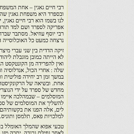
רבי חיים גאגין – אחת המשפח
ובספרד היא משפחת גאגין שהעמ
לנו בשמו הוא רבי חיים גאגין, 
אפריקה לספרד ושם למד תורה 
רבי יוסף עוזיאל. מסתבר שבר
נרצחה כמעט כל האוכלוסייה 
זיקה הדדית בין שני עברי מיצרי
לא הייתה כמובן מוגבלת ליהוד
ואין להפרידה מן הקונטקסט הג
שלה : אחרי הכול, אנדלוסיה וה
במשך זמן רב יחידה פוליטית ו
אחת. ובשיאה של הרקונקיסטה 
מחדש של ספרד על ידי הנוצרים
המוסלמים – שבמהלכה איימו 
להשליך את המוסלמים של ספ
לים, אלה הפנו את בקשותיהם 
למלכויות פאס, תלמסן ותוניס.
טבעי אפוא שהמלך האומלל בוע
לאחר נפילת גרנדה. יתרה מזו,