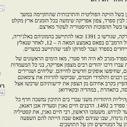
ן בשל הזיקה הפוליטית והתרבותית שהתקיימה במשך
 לבין ספרד, צפון אפריקה שימשה בכל הזמנים ארץ מקלט
לצו בשל תהפוכות ההיסטוריה לעקור מארצם.
המקרה של יהודי קטלוניה ומיורקה, שגורשו ב 1391 ובאו להתיישב בהמוניהם באלג'יריה,
ידוע היטב. וכן ידועה שהותו של הרמב"ם בפאס באמצע המאה ה – 12, לאחר שנאלץ
יחדים בספרד ועבר למרוקו לפני שהתיישב במצרים.
 ספרד-מגרב לא היה חד סטרי, מאז הימים הראשונים של
עברו דרכו יהודים רבים מצפון אפריקה, בני כל המעמדות
ם, שחיפשו אופקים חדשים לחייהם. שליחים ושגרירים
י
ן רבנים ותלמידי חכמים, שביקשו להרוות את צימאונם
הפיץ בקרב אחיהם מן הצפון את ידיעותיהם שרכשו אצל
רש
ה, בתאהרת , במהדיה ובקאירואן.
רשי
הנו
היליות היהודיות משני עברי בים התיכון נמשכה חרף כל
באת
הקשיים עד סמוך מאוד לגירוש ספרד ב 1492. הרבנים חיים גאגין וסעדיה אבן דאנאן,
 לגירוש. משעזבו הראשון, רבי חיים גאגין, את קסטיליה
 את גרנדה, שבו שניהם לפאס שבה הייתה להם השפעה
ן על המגורשים והן על התושבים.