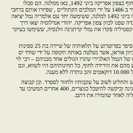
ראשוני גולי ספרד, שעלו על החוף בצפון אפריקה ביוני 1492, באו ממלגה. הם סבלו
מרדיפות קשות מאז כיבוש העיר ב 1486 על ידי המלכים הקתוליים , שפיזרו אותם ברחבי
קסטיליה. מחוסרי כל הם הובלו ביוני 1492 למלגה, ששימשה יחד עם אלמריה נמל יציאה
ה שפנו לכוון צפון אפריקה. יהודי אנדלוסיה יצאו דרך
 קסטיליה פקדו את נמלי קרתגינה וולנסיה, ששימשו בעיקר
.
כרוניקאי ספרדי מבני התקופה סיפר בפרוטרוט על תלאותיה של שיירה בת 25 ספינות
יוון אוראן, אשר נשלטה באותה תקופה על ידי שודד ים
של הנמל האלג'ירי שיגרו הגולים אחד מבניהם – רבי לוי
מהם את הירידה לחוף, כל תחינותיהם היו לשווא, וגם
נה.
 והחליט לשוב על עקבותיו ולחזור לספרד. וכן קבוצה
אחת בת 150 איש ירדה בקרתגינה וביקשה להיטבל כנוצרים, 400 אחרים המשיכו עד
ליה לאחר שהמירו את דתם.