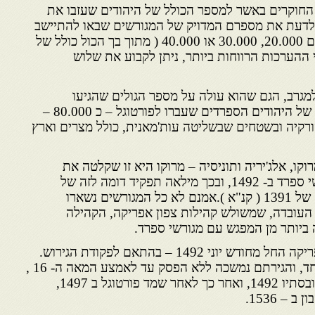
החוקרים באשר למספר הכולל של היהודים שעזבו את
 לדעת את מספרם המדויק של המגורשים שבאו להתיישב
במגרב. עם זאת ביון אם מספרם 20.000, 30.000 או 40.000 ( מתוך בך הכול כולל של
 250.000 ) על פי ההערכות הרווחות ביותר, ניתן לקבוע את שלוש
למגרב, הגם שהוא עולה על מספר הגולים שהגיעו
לאיטליה, קטן במידה רבה מזה של היהודים הספרדים שעברו לפורטוגל – כ 80.000 –
רקיה ובשטחים שבשליטה עות'מאנית, כולל מצרים וארץ
קו, אלג'יריה ותוניסיה – מרוקו היא זו שקלטה את
המספר הגדול ביותר של מגורשי ספרד ב- 1492, ובכך מילאה תפקיד דומה לזה של
אלג'יריה בזמן " בגירוש הקטן " של 1391 ( קנ"א ).אמנם לא כל המגורשים נשארו
ן העובדה, שמשולש קהילות צפון אפריקה, הקהילה
ביותר מן המפגש עם מגורשי ספרד.
3 – המגורשים הגיעו לצפון אפריקה החל מחודש יוני 1492 – בהתאם לפקודת הגירוש.
הם באו טיפין טיפין ולא בגל אחד, והגירתם נמשכה ללא הפסק עד לאמצע המאה ה- 16 ,
עם תקופות שיא אחדות בקיץ ובסתיו 1492, ואחר כך לאחר שמד פורטוגל ב 1497,
 – 1536.