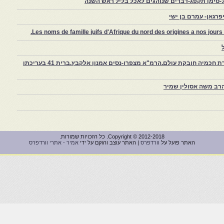
-סימן תקפג-דברים שנוהגים לאכל בליל ראש השנה
רגאן- עמרם בן ישי
Les noms de famille juifs d'Afrique du nord des origines a nos jou
צפרו – קהילה יהודית קטנה במרוקו, ויצירת חכמיה חובקת עולם.הרמ"א מצפרו-נסים אמנון אלקבץ.ברית 41 בעריכתו
רב משה אסולין שמיר
Copyright © 2012-2018. כל הזכויות שמורות.
האתר פועל על
וורדפרס
| האתר עוצב והוקם על ידי
אמיר - אתרי וורדפרס