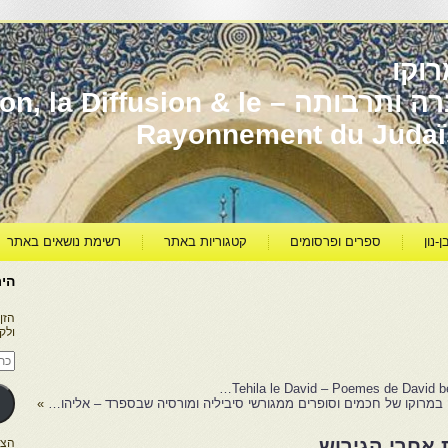
וקו
יהדות מרוקו עברה ותרבותה – usion & le
Rayonnement du Juda
ן-נון
ספרים ופרסומים
קטגוריות באתר
רשימת נושאים באתר
היר
הזן
ולק
כתו
דוא
אלק
Tehila le David – Poemes de David b
 במרוקו של חכמים וסופרים ממגורשי סיביליה ומורסיה שבספרד – אליהו…
»
 אחרי הגירוש
הצטרפו ל