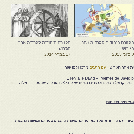
פזורה היהודית ספרדית אחר
הפזורה היהודית ספרדית אחר
גירוש
הגירוש
 ביוני 2013
17 במרץ 2014
ית אחר הגירוש
|
עם התגים
מרכז זלמן שזר
Tehila le David – Poemes de David b
 במרוקו של חכמים וסופרים ממגורשי סיביליה ומורסיה שבספרד – אליהו…
»
פיוטים וסליחות
יצירתם הרוחנית של חכמי מרוקו-מועצת הרבנים במרוקו ומועצת הרבנות