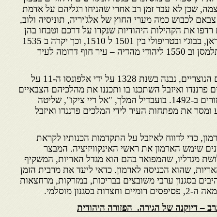
ה, שכן לא עבר זמן רב אחרי שהניחו רגליהם על אדמת
באם לכבוש כמה מערי החוץ של אלג'יריה, תוניסיה ולוב,
רדפו את הקהילות היהודיות שנקרו על דרכם וטבחו בהן
באכזריות רבה. כך זה היה באוראן, בבוג'י ובטריפולי בין 1501 ל 1510, וכך יקרה ב 1535
ליהודי תוניס, ב 1541 ליהודי תלמסן וב 1550 ליהודי מהדיה – עיר חוף דרומה לעיר
או בשמו המלא, ארמון המלכים הנוצריים, נבנה בשנת 1328 על ידי אלפונסו ה-11 על
 פרננדו ואיזבל השתכנו בו ותכננו את מהלכיהם הצבאיים
לקראת כיבוש גרנאדה מידי המורים ב-1492. בועבדיל המלך, "אל ריי ציקו", שליטה
 ומסר את מפתחות העיר לידי המלכים פרננדו ואיזבל
מון, כדי לדווח לאיזבל על התקדמות הכנותיו לקראת
תו מערבה. במשך 300 שנים שימש הארמון את ראשי האינקוויזיציה. המבצר
לושת מגדליו, שהמפואר בהם הוא מגדל האריות, המשקיף
ריות, שהוא הכניסה לארמון. כדאי ליעד את מרבית הזמן
היבים בסגנון ערבי משובצים בבריכות, במזרקות, מרחצאות
בסגנון מוסלמי.