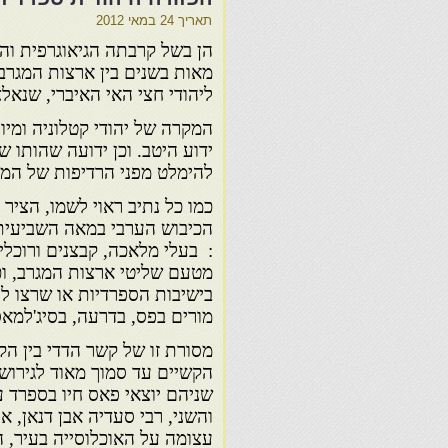
תאריך
24 במאי 2012
הן בשל קרבתה הגיאוגרפית וה
מאות בשנים בין ארצות המגרב
ליהודי חצי האי האיברי, שנא
להימלט מפני הרדיפות של המי
כמו כל נתיב ראוי לשמו, הציר
הכיבוש הערבי במאה השביעית 
: בעלי מלאכה, קבצנים ורוכלי
מטעם שליטי ארצות המגרב, וכ
בישיבות הספרדיות או שרצו ל
מורים בפס, בדרעה, בסיג'למאס
מסורת זו של קשר הדדי בין הק
שניהם יוצאי פאס חיו בספרד עד
והשני, רבי סעדיה אבן דנאן,
עצומה על האוכלוסייה בעיר, ה