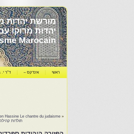
מורשת יהדות מר
ïsme Marocain
ראשי
אינדקס –
ד"ר י. ב
en Hassine Le chantre du judaisme…
«
תולדות קהילה
הפזורה היהודית ספרדית