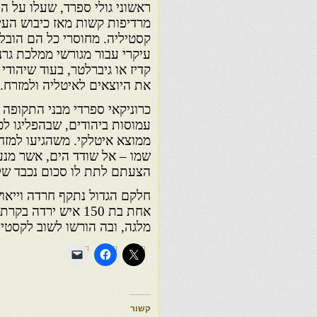
עיקרי עבור מגורשי ממלכת גרנד
קדיז או גיברלטר, בעוד שיהודי
את היוצאים לאיטליה ולמזרח
עמוסות ביהודים, שבהפליגו לכ
ממוצא איטלקי. משהגיעו למזח 
שמו – אל שודד הים, אשר מנע 
הצעתם לתת לו סכום נכבד של 10.000 דוקאטים זהב נותרה ללא מע
חלקם הגדול נתקף חרדה וייאוש
מלגה, ובה הורשו לשוב לקסטי
קשור