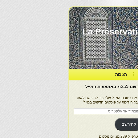
La Préservation, la Diff
תגובות
שם לבלוג באמצעות המייל
 את כתובת המייל שלך כדי להירשם לאתר
בל הודעות על פוסטים חדשים במייל.
בת
ר
טרוני
להירשם
 239 מנויים נוספים