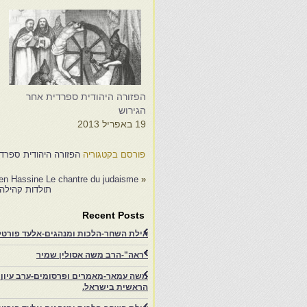
ה
הפזורה היהודית ספרדית אחר
ה
הגירוש
9
19 באפריל 2013
פורסם בקטגוריה
הפזורה היהודית ספרד
en Hassine Le chantre du judaisme…
«
תולדות קהילה
Recent Posts
אילת השחר-הלכות ומנהגים-אלעד פורטל-
"ראה"-הרב משה אסולין שמיר
משה עמאר-מאמרים ופרסומים-ערב עיון ב
הראשית בישראל.