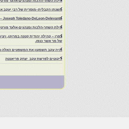
אילת השחר-הלכות ומנהגים-אלעד פורטל
משנתו הקבלית–מוסרית של רבי יעקב איפ
rs – Joseph Toledano-DeLeon-Delevante.
אילת השחר-הלכות ומנהגים-אלעד פורטל
של מר אשר כנפו.
והיה עקב תשמעון את המשפטים האלה-ה
ליקוטים לפרשת עקב יצחק פריאנטה