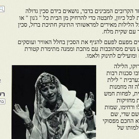
ד הקרובים המבינים בדבר, נושאים בידם סכין גדולה
כל כיוון, לחבטה כדי להרחיק מן הבית כל " ג'נון " או
ל הלילות מאירים למראשותי התינוק חתיכת ברזל, סכין
 עם שקית מלח.
ים מפעם לפעם להניף את הסכין בחלל האוויר ועוסקים
ש נשים מסתובבות עם מתכת וממנה מתימרת קטורת
מועילים לתינוק ולאמו.
קו, הלילה
ו סכנות רבות
בערבית " לילת
י
ה זה מוזמנות
ית, לפחות חמש
רש
ת מחזיקות
רשי
הנו
 ורחימו, שמות
באת
 שם שדי, שם
רא החכם מפסוקי
למותו של