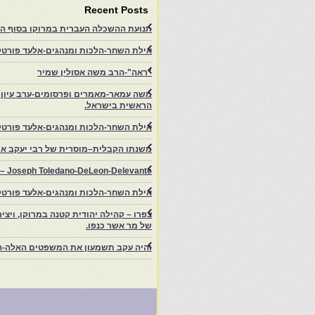
Recent Posts
תנועת ההשכלה העברית במרוקו בסוף המאה ה־19 ותרומתה להתעוררות הציונית.-
אילת השחר-הלכות ומנהגים-אלעד פורטל-
"ראה"-הרב משה אסולין שמיר
משה עמאר-מאמרים ופרסומים-ערב עיון ב
הראשית בישראל.
אילת השחר-הלכות ומנהגים-אלעד פורטל
משנתו הקבלית–מוסרית של רבי יעקב איפ
rs – Joseph Toledano-DeLeon-Delevante.
אילת השחר-הלכות ומנהגים-אלעד פורטל
של מר אשר כנפו.
והיה עקב תשמעון את המשפטים האלה-ה