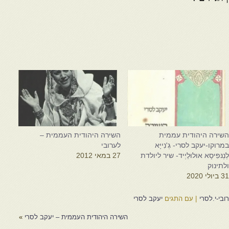
שירה היהודית עממית
השירה היהודית העממית –
מרוקו-יעקב לסרי- גְ'נִייָּא
לערובי
ְנְנּפִיסָא אוּלוּלַיְיד- שיר ליולדת
27 במאי 2012
לתינוק
3 ביולי 2020
בי-י.לסרי
|
עם התגים
יעקב לסרי
השירה היהודית העממית – יעקב לסרי
»