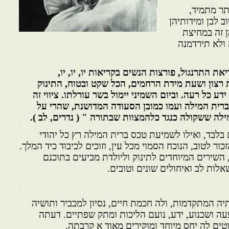
תר מתמיד,
 לבן ומידותיהן
 זה במחיצת
 ולא תירדמנה
ת התרנגול, פורצות הנשים בקריאות יו, יו, יו,
 רצון ושעת מידת הרחמים, הכל שקט ובטוח, התינוק
ע כל רעה. וביום השמיני יימול בשר עורלתו. ציווי זה
ברית המילה ועמו כמובן הסעודה המדושנת, שהרי על
ילה ששקולה כנגד כלהמצוות שבתורה " ( נדרים, לב ).
בלבד, ואילו לשמיעת טכס ברית המילה רץ כל יהודי
ור לטוב, הנוכח הסמוי מכל עין, וזוכים לכיבוד כיד המלך.
השירים המיוחדים לתינוק וליולדת מביעים בתוכנם
לות לב ואיחולים שונים וטובים.
יה המתקדמות, ולה חכמת חיים, נסיון למכביר ותושיה
עה ושכנוע, ידע, נועם הליכות ומתק שפתיים. דעתה
טים לה יחס מיוחד ומוקירים מאוד א קרבתה.