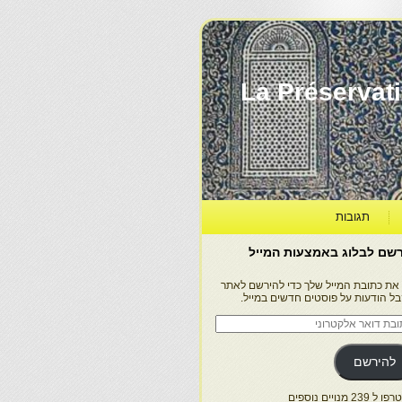
La Préservation, la Diff
תגובות
שם לבלוג באמצעות המייל
 את כתובת המייל שלך כדי להירשם לאתר
בל הודעות על פוסטים חדשים במייל.
בת
ר
טרוני
להירשם
 239 מנויים נוספים