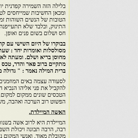
בלילה הזה השמירה קפדנית יו
ומכאן החשיבות שמייחסים לטוב
הטובות של הנשים השוהות זמן
התינוק, ובלבד שלא תתעייפנה
חס ושלום בשום פנים ואופן.
בבוקרו של היום השישי עם קריא
מסולסלות ואומרות יחד : שעת
מחוסן בריא ושלם. ומעתה לא יד
מתקיים ברוב פאר והדר, טכס 
ברית המילה נאמר : " גדולה מ
לסעודה עצמה באים המוזמנים 
להקביל את פני אליהו הנביא הזכ
הטכסים שונים ממקום למקום, 
הפשוט רוב הערכה ואהבה, משא
האשה המיילדת.
המיילדת היא לרוב אשה בשנות
רבה, הרבה תבונה ויכולת השפ
מקובלת מאוד, ואנשי המקום נו