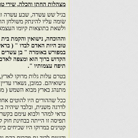
מצהלות החתן והכלה, שירי טכ
בגיל שש עשרה, שבע עשרה ובו
שׂומה עליו להינתק משולחן הו
ולשאת בתוצאות קיומו העצמאי
וההוכחה, נישואין והקמת בית 
טוב היות האדם לבדו " ( בראשי
במפורש באומרה " בן עשרים ש
הקדוש ברוך הוא ומצפה לאדם 
תיפח עצמותיו ".
בטרם עלות גלות מרוקו לארץ, 
נישואיהם. כמובן, נשארו עדיין
מתנהג בארץ מבוא השמש ( מרו
ככל שההורים היו להוטים אחר 
לדרגה משנית, ובלבד שיהיה בן
כדאי למהר ולבוא עימם בקשרי
תפיסה זו הייתה בבחינת חוק ל
קטינים במרוקו היו שכיחים בי
ידועים לרוב גם מקרים בהם נ