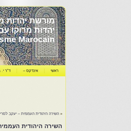
מורשת יהדות מר
ïsme Marocain
ראשי
אינדקס –
ד"ר י. ב
«
השירה היהודית העממית – יעקב לסרי
השירה היהודית העממית 