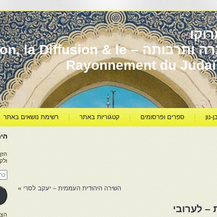
וקו
יהדות מרוקו עברה ותרבותה – usion & le
Rayonnement du Juda
ן-נון
ספרים ופרסומים
קטגוריות באתר
רשימת נושאים באתר
היר
הזן
ולק
כתו
דוא
אלק
השירה היהודית העממית – יעקב לסרי
»
– לערובי
הצטרפו ל