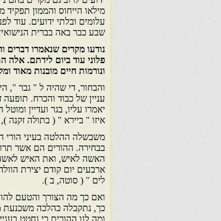
מילאו הייחוס והממון תפקיד מ
עלומים ובלתי ידועים. עוד לפ
שבע כבר באה בברית הנישואין.
נודעו מקרים שנאמרו דברים וחו
פלוני עוד ביום לידתם. אלה ה
ונורמות חיים מובנות מאוד ומ
והבחור, די שהיה ל " גבר ", הי
עניין של כבוד והכרח. תופעה 
יאמרו עליו, בגר ועדיין ומוטל
איזו " ביירא " ( בתולה זקנה 
משבשלה ההלטה בעיני הורי ה
בבחירה. ההורים הם אשר תרו ו
האשה לאיש, ואת האיש לאשה. 
ארבעים יום קודם יצירת הוולד,
לים " ( סוטה, ב ).
ואם כך מה הצורך והטעם להו
כך, נתקבלה כהלכה משכנעת מב
ומה לנו ההורים כי נחטט בעניין