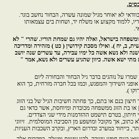
סים.
ודאי לא יאוחר מגיל שמונה עשרה, הבחור נחשב בוגר.
ריו, ללמוד מקצוע או משלח יד, ושחות בים עצמאותו
.
ומשפחה בישראל, ואלה יהיו גם שמחת הוריו. שהרי " לא
ת, ב, יח ). ואילו מסכת קידושין ( כט ) מזהירה ומדריכה
נה ולא נשא אשה כל ימיו עבירה, עד עשרים שנה יושב
מתי ישא אשה. כיוון שהגיע עשרים ולא נשא, אמר "
שמרו על נוהגים בדבר גיל הבחור והבחורה ליום
 אופני השידוך והמפגש, וכמו בכל חברה מזרחית, כך הוא
קו ).
חיצון בנם או בתם, כך פחתה חשיבות הגיל של בני הזוג
 או בת הזוג ממשפחה מכובדת ומיוחסת, אשר כדאי גם
 חיתון, בטרם תישמט ההזדמנות מידי שני הצדדים.
א כתוב, אך מקובל ומושפע מן הסביבה המוסלמית. זיווגי
ותר, בייחוד במערב ובדרום הארץ, ובקרב השכבות העניות.
ישאו בנות חמש עשרה, לבני ששים ומעלה. במקרים אלה