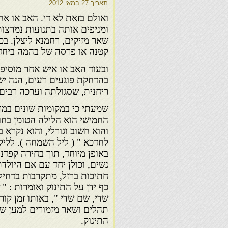
תאריך
27 במאי 2012
ואולם בזאת לא די. האב או אח
ומניפים אותה בתנועות נמרצות ל
שאר מזיקים, רחמנא ליצלן. בכ
קטנה או פרסה של בהמה ביחד
ובעוד האב או איש אחר מוסיפ
בהדחקת פוגעים רעים, הנה י
ריחנית, שסגולתה וערכה רבים ו
שמעתי כי במקומות שונים במרו
החמישי הוא הלילה הטומן בחוב
והוא חשוב וגורלי, והוא נקרא 
לחדכא " ( ליל השמחה ). לליל
באופן מיוחד, תוך בחירה קפדנ
נשים, וכולן יחד עם אם היולד
חתיכות ברזל, מתקרבות בדחילו
כף ידן על התינוק ואומרות : "
שדי, שם שדי ", באותו זמן קו
תהלים ושאר מזמורים למען ש
התינוק.