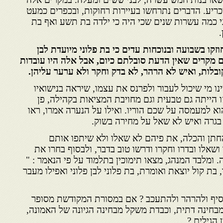
כריע. הדברים נתרחשו בעיירות רחוקות, ובכפרים כמעט
ני כמה עשרות שנים שכי היה כי ילדה בת תשע ואף בת
זקו בשבועה ובנוכחות עדים כי בת פלוני מיועדת לבן
ם מקרים שאין הדעת סובלתם כיום, אבל אלה היו עובדות
קובלות, ואיש לא הרהר, לא בדק וחקר ולא ערער עליהן.
ינו מי שיכול לעבור ולפרנס את עצמו, שיראה בנישואיו
זו הייתה גם טבעית וגם מחויבת המציאות בקהילה, פן
 הוא למעמסה על שכם הוריו. ואילו על הנערה אמרו, ראו
), בגרה ואיש לא שאל על מחירה בשוק.
חתן והכלה, את פיהם לא שאלו ולא שיתפו אותם
שאלו ובדרו וחקרו ודרשו טוב בדבר, ולבסוף בחרו את
ומלבד המנהג, מצאו תימוכין בתלמוד על פי הנאמר : "
 בת קול יוצאת ואומרת, בת פלוני לבן פלוני ואפילו מעבר
סיף ולהרהר ולהתעכב ? אם במסורת המקודשת מסופר
חינה דתית, וכבדת משקל מבחינה הגיונה של האמונה,
 הגילים ?