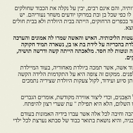
תיה, והם אינם רבים, יבין על נקלה את הכבוד שחולקים
לו כפי שכל בן ובת במרוקו יודעים משחר נעוריהם. יש
חד בכפרים הרחוקים, הייתה בבית היולדת ולא בבית חולים
צא.
פשטות הליכותיה. האיש והאשה שמרו לה אמונים והערכה
דת בהכריזה על לידת בת או בן, נשארה תמיד חקוקה
בה ונוטות לה חסד. מלאכתה הייתה קשה ודרשה תושיה,
ים.
ד אשה, אשר תמכה ביולדת מאחוריה, בעוד המיילדת
פנים. ממקום זה צופה היא על התקדמות הלידה הקשה
 סיוע ועידוד, לקול צעקות היולדת שציריה נתמכים
אָבנים, וכדי ליצור אווירה מקודשת, אומרים הגברים
ו השלום, הלא היא תפילת " עת שערי רצון להיפתח.
ה וחיבה לכל אלה אשר עברו בידיה האמונות בעודם
ניה, והיא נושאת בתואר כבוד של סבתא נערצת לכל ילדי