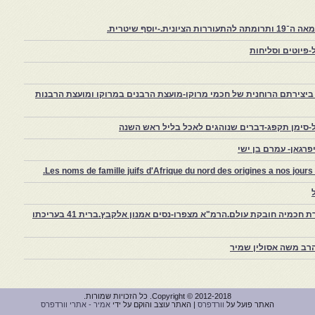
יוסף שיטרית.
פיוטים וסליחות
יצירתם הרוחנית של חכמי מרוקו-מועצת הרבנים במרוקו ומועצת הרבנות
-סימן תקפג-דברים שנוהגים לאכל בליל ראש השנה
רגאן- עמרם בן ישי
Les noms de famille juifs d'Afrique du nord des origines a nos jou
צפרו – קהילה יהודית קטנה במרוקו, ויצירת חכמיה חובקת עולם.הרמ"א מצפרו-נסים אמנון אלקבץ.ברית 41 בעריכתו
רב משה אסולין שמיר
Copyright © 2012-2018. כל הזכויות שמורות.
האתר פועל על
וורדפרס
| האתר עוצב והוקם על ידי
אמיר - אתרי וורדפרס