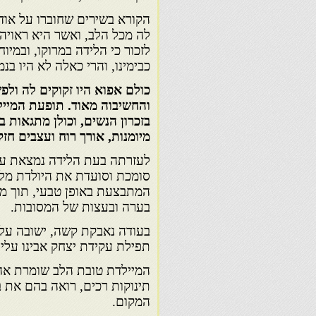
הקורא בשירים שחוברו על אודו
לה מכל הלב, ואשר היא ראויה 
לזכור כי הלידה במרוקו, ובמיו
כבימינו, והרי כאלה לא היו בנמ
כולם אפוא היו זקוקים לה ול
והחשיבוה מאוד. תופעת המייל
בזכרון הנשים, וכולן מתגאות 
מיומנות, אורך רוח ועצבים חזק
לעזרתה בעת הלידה נמצאת עו
סומכת וסועדת את היולדת מל
המתבצעת באופן טבעי, תוך מתן
בערה ובעצות של המסובות.
בעודה נאבקת קשה, ישובה על ה
תפילת עקידת יצחק אבינו עלי
המיילדת טובת הלב שומרת אהב
תינוקות רכים, רואה בהם את ב
המקום.