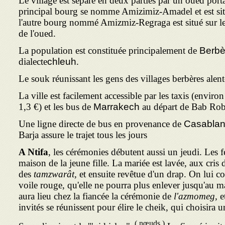
Le village est séparé en deux parties par un oued po
principal bourg se nomme Amizimiz-Amadel et est situ
l'autre bourg nommé Amizmiz-Regraga est situé sur le
de l'oued.
La population est constituée principalement de
Berbè
dialecte
chleuh
.
Le souk réunissant les gens des villages berbères alent
La ville est facilement accessible par les taxis (envir
1,3 €) et les bus de
Marrakech
au départ de Bab Rob
Une ligne directe de bus en provenance de
Casabla
Barja assure le trajet tous les jours
A Ntifa
, les cérémonies débutent aussi un jeudi. Les 
maison de la jeune fille. La mariée est lavée, aux cris
des
tamzwarât,
et ensuite revêtue d'un drap. On lui co
voile rouge, qu'elle ne pourra plus enlever jusqu'au ma
aura lieu chez la fiancée la cérémonie de
l'azmomeg,
et
invités se réunissent pour élire le cheik, qui choisira u
( nœuds )