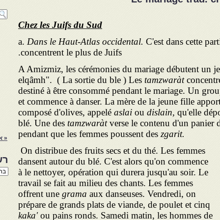
Chez les Juifs du Sud
a.
Dans le Haut-Atlas occidental.
C'est dans cette part
concentrent le plus de Juifs.
A Amizmiz, les cérémonies du mariage débutent un jeu
elqâmh". ( La sortie du ble ) Les
tamzwaràt
concentre
destiné à être consommé pendant le mariage. Un gro
et commence à danser. La mère de la jeune fille apporte
composé d'olives, appelé
aslai
ou
dislain,
qu'elle dép
blé. Une des
tamzwaràt
verse le contenu d'un panier de
pendant que les femmes poussent des
zgarit.
« א
On distribue des fruits secs et du thé. Les femmes
רש
dansent autour du blé. C'est alors qu'on commence
רשי
à le nettoyer, opération qui durera jusqu'au soir. Le
הנו
travail se fait au milieu des chants. Les femmes
באת
offrent une
grama
aux danseuses. Vendredi, on
prépare de grands plats de viande, de poulet et cinq
kaka'
ou pains ronds. Samedi matin, les hommes de