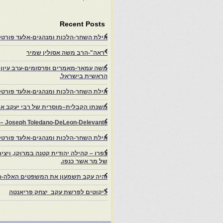
Recent Posts
אילת השחר-הלכות ומנהגים-אלעד פורטל-
"ראה"-הרב משה אסולין שמיר
משה עמאר-מאמרים ופרסומים-ערב עיון ב
הראשית בישראל.
אילת השחר-הלכות ומנהגים-אלעד פורטל
משנתו הקבלית–מוסרית של רבי יעקב איפ
rs – Joseph Toledano-DeLeon-Delevante.
אילת השחר-הלכות ומנהגים-אלעד פורטל
של מר אשר כנפו.
והיה עקב תשמעון את המשפטים האלה-ה
ליקוטים לפרשת עקב יצחק פריאנטה