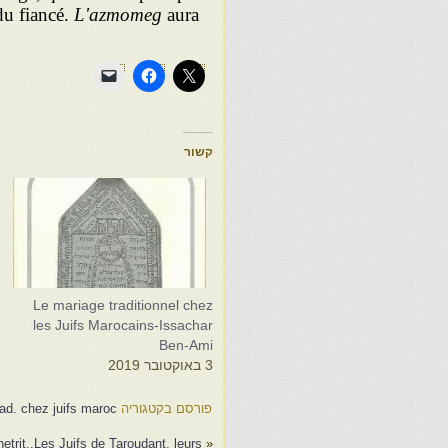
u fiancé.
L'azmomeg
aura
קשור
s
Le mariage traditionnel chez
s
les Juifs Marocains-Issachar
Ben-Ami
8
3 באוקטובר 2019
פורסם בקטגוריה
rad. chez juifs maroc.
etrit..Les Juifs de Taroudant, leurs…
«