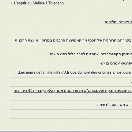
»
L'esprit du Mellah-J.Toledano
פיוטים וסליחות
יצירתם הרוחנית של חכמי מרוקו-מועצת הרבנים במרוקו ומועצת הרבנות
-סימן תקפג-דברים שנוהגים לאכל בליל ראש השנה
רגאן- עמרם בן ישי
Les noms de famille juifs d'Afrique du nord des origines a nos jou
צפרו – קהילה יהודית קטנה במרוקו, ויצירת חכמיה חובקת עולם.הרמ"א מצפרו-נסים אמנון אלקבץ.ברית 41 בעריכתו
רב משה אסולין שמיר