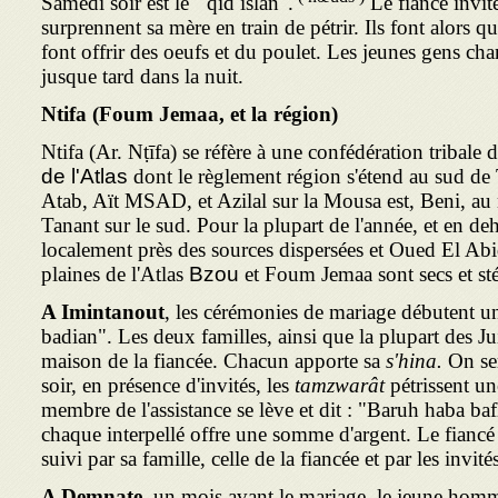
Samedi soir est le '"qid islan".
Le fiancé invite
surprennent sa mère en train de pétrir. Ils font alors q
font offrir des oeufs et du poulet. Les jeunes gens chan
jusque tard dans la nuit.
Ntifa (Foum Jemaa, et la région)
Ntifa (Ar. Nṭīfa) se réfère à une confédération tribale 
de l'Atlas
dont le règlement région s'étend au sud de 
Atab, Aït MSAD, et Azilal sur la Mousa est, Beni, au 
Tanant sur le sud. Pour la plupart de l'année, et en deh
localement près des sources dispersées et Oued El Abid
plaines de l'Atlas
Bzou
et Foum Jemaa sont secs et sté
A Imintanout
, les cérémonies de mariage débutent un
badian". Les deux familles, ainsi que la plupart des Ju
maison de la fiancée. Chacun apporte sa
s'hina.
On ser
soir, en présence d'invités, les
tamzwarât
pétrissent un
membre de l'assistance se lève et dit : "Baruh haba baf
chaque interpellé offre une somme d'argent. Le fiancé
suivi par sa famille, celle de la fiancée et par les invité
A Demnate
, un mois avant le mariage, le jeune homm