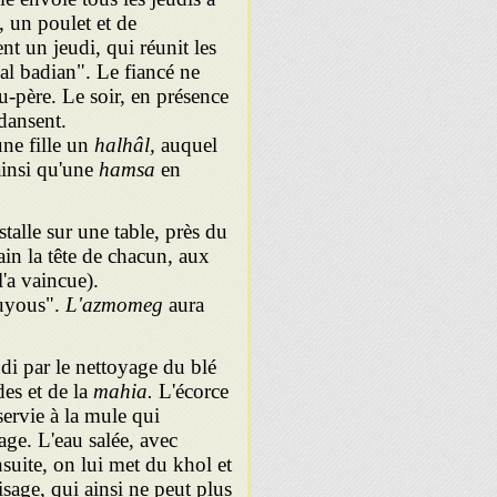
, un poulet et de
 un jeudi, qui réunit les
 al badian". Le fiancé ne
u-père. Le soir, en présence
dansent.
ne fille un
halhâl,
auquel
ainsi qu'une
hamsa
en
talle sur une table, près du
main la tête de chacun, aux
l'a vaincue).
uyous".
L'azmomeg
aura
di par le nettoyage du blé
es et de la
mahia.
L'écorce
servie à la mule qui
age. L'eau salée, avec
Ensuite, on lui met du khol et
age, qui ainsi ne peut plus