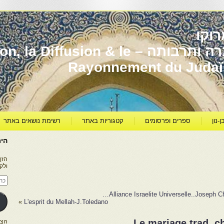
וקו
יהדות מרוקו עברה ותרבותה – usion & le
Rayonnement du Juda
ן-נון
ספרים ופרסומים
קטגוריות באתר
רשימת נושאים באתר
היר
הזן
ולק
כתו
דוא
אלק
Alliance Israelite Universelle..Joseph Ch
»
L'esprit du Mellah-J.Toledano
Le mariage trad. c
הצטרפו ל