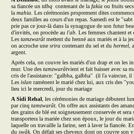
sa fiancée un
tdbq
contenant de la
fakia
ou fruits secs
la
mahia.
Les cérémonies proprement dites commencent
deux familles au cours d'un repas. Samedi est le "sabt
prie pas ce jour-là dans la synagogue de son futur bea
d'invités, on procède au
l'ab.
Les femmes chantent et 
Les
tamzwarât
mettent du henné aux mariés et à la jeu
on accroche une
srira
contenant du sel et du
hermel,
argent.
Après cela, on couvre les mariés d'un drap et on les ins
mur. Une des
tamzwarât
vient et fait baisser avec sa 
cris de l'assistance: "galbha, galbha" (il l'a vaincue, il 
Les
islan
ramènent le marié chez lui, aux cris des "yo
lieu ici le mercredi, jour du mariage
A Sidi Rehal
, les cérémonies de mariage débutent lun
par cinq
tamzwarât.
On offre aux assistants des amand
des grains de blé est soigneusement conservée et sera 
transportera la mariée chez son époux, le jour du mari
laquelle on travaille la farine, sert à laver la fiancée. 
du
swâk.
On défait ses cheveux dont on couvre son vis