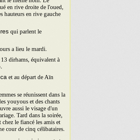
rtant le même nom. Le
é en rive droite de l'oued,
s hauteurs en rive gauche
res
qui parlent le
ours a lieu le mardi.
on 13 dirhams, équivalent à
.
nca
et au départ de Aïn
femmes se réunissent dans la
 des youyous et des chants
uvre aussi le visage d'un
riage. Tard dans la soirée,
 chez le fiancé les amis et
ne cour de cinq célibataires.