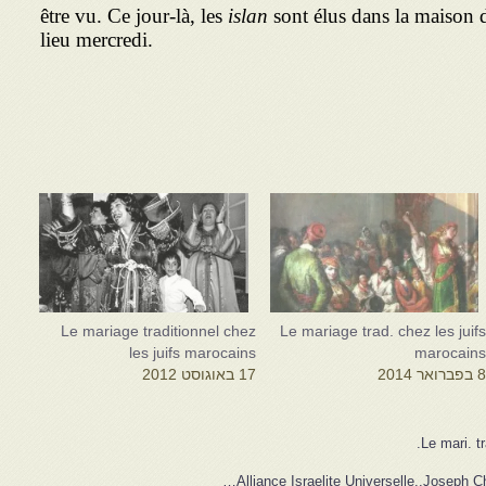
être vu. Ce jour-là, les
islan
sont élus dans la maison d
lieu mercredi.
Le mariage traditionnel chez
Le mariage trad. chez les juif
les juifs marocains
marocain
 בפברואר 2014
17 באוגוסט 2012
Le mari. t
Alliance Israelite Universelle..Joseph Ch