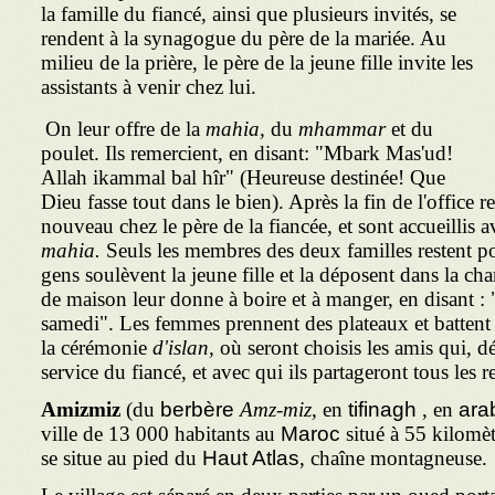
la famille du fiancé, ainsi que plusieurs invités, se
rendent à la synagogue du père de la mariée. Au
milieu de la prière, le père de la jeune fille invite les
assistants à venir chez lui.
On leur offre de la
mahia,
du
mhammar
et du
poulet. Ils remercient, en disant: "Mbark Mas'ud!
Allah ikammal bal hîr" (Heureuse destinée! Que
Dieu fasse tout dans le bien). Après la fin de l'office r
nouveau chez le père de la fiancée, et sont accueillis av
mahia.
Seuls les membres des deux familles restent po
gens soulèvent la jeune fille et la déposent dans la ch
de maison leur donne à boire et à manger, en disant : 
samedi". Les femmes prennent des plateaux et battent l
la cérémonie
d'islan,
où seront choisis les amis qui, d
service du fiancé, et avec qui ils partageront tous les 
Amizmiz
(du
berbère
Amz-miz
, en
tifinagh
, en
ara
ville de 13 000 habitants au
Maroc
situé à 55 kilomèt
se situe au pied du
Haut Atlas
, chaîne montagneuse.