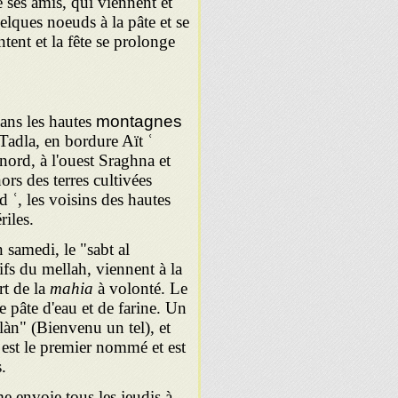
 ses amis, qui viennent et
uelques noeuds à la pâte et se
tent et la fête se prolonge
dans les hautes
montagnes
Tadla, en bordure Aït ʿ
nord, à l'ouest Sraghna et
ors des terres cultivées
 ʿ, les voisins des hautes
riles.
 samedi, le "sabt al
ifs du mellah, viennent à la
t de la
mahia
à volonté. Le
e pâte d'eau et de farine. Un
làn" (Bienvenu un tel), et
 est le premier nommé et est
s.
e envoie tous les jeudis à