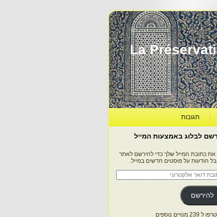
La Préservation, la Diff
תגובות
שם לבלוג באמצעות המייל
 את כתובת המייל שלך כדי להירשם לאתר
בל הודעות על פוסטים חדשים במייל.
בת
ר
טרוני
להירשם
 239 מנויים נוספים