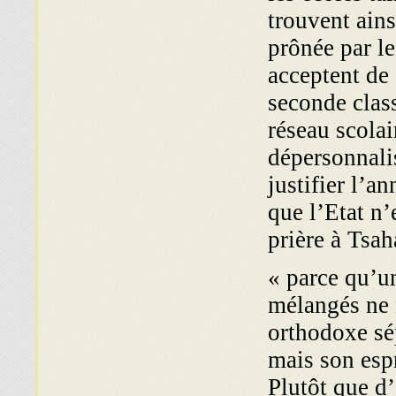
trouvent ains
prônée par l
acceptent de 
seconde clas
réseau scolai
dépersonnalis
justifier l’an
que l’Etat n’
prière à Tsah
« parce qu’u
mélangés ne 
orthodoxe sé
mais son espr
Plutôt que d’