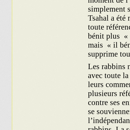
moment de l’
simplement su
Tsahal a été
toute référe
bénit plus
«
mais
« il bé
supprime tout
Les rabbins 
avec toute la
leurs commen
plusieurs ré
contre ses e
se souvienne
l’indépendan
rabbins. La 