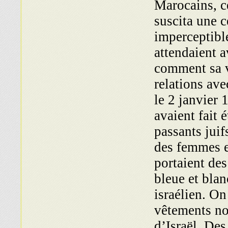
Marocains, ce
suscita une c
imperceptible
attendaient a
comment sa v
relations av
le 2 janvier 
avaient fait 
passants juif
des femmes et
portaient de
bleue et blan
israélien. On
vêtements no
d’Israël. Des