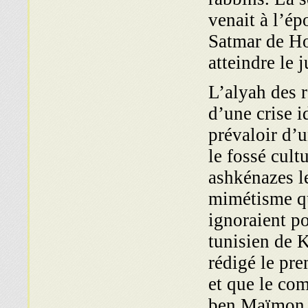
venait à l’é
Satmar de Hon
atteindre le 
L’alyah des 
d’une crise i
prévaloir d’
le fossé cult
ashkénazes l
mimétisme qui
ignoraient po
tunisien de 
rédigé le pr
et que le co
ben Maïmon fa