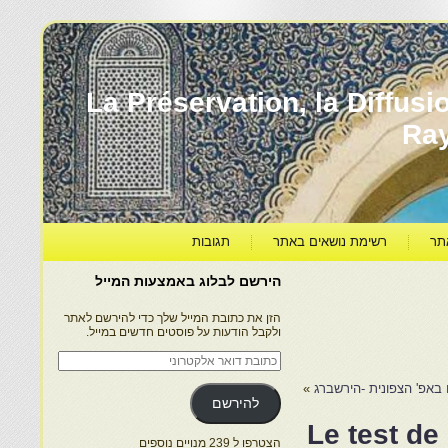
עברה ותרבותה – La Préservation, la Diffusion & le
Ra
תר
רשימת נושאים באתר
תגובות
הירשם לבלוג באמצעות המייל
הזן את כתובת המייל שלך כדי להירשם לאתר
ולקבל הודעות על פוסטים חדשים במייל.
כתובת
דואר
אלקטרוני
 באפ' הצפונית -הירשברג
»
להירשם
-Le test de la visite de
הצטרפו ל 239 מנויים נוספים