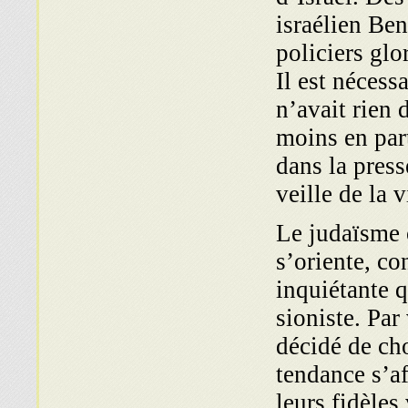
israélien Be
policiers glo
Il est nécess
n’avait rien 
moins en par
dans la press
veille de la v
Le judaïsme 
s’oriente, co
inquiétante q
sioniste. Pa
décidé de cho
tendance s’a
leurs fidèles