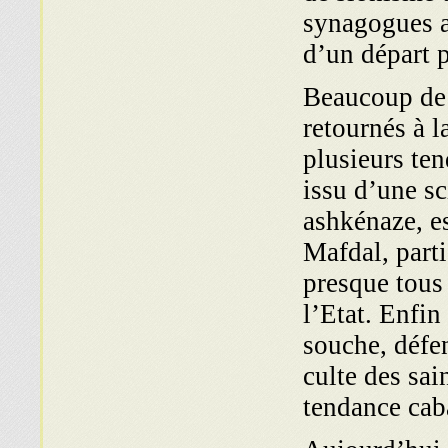
synagogues a
d’un départ p
Beaucoup de 
retournés à l
plusieurs ten
issu d’une s
ashkénaze, e
Mafdal, parti
presque tous
l’Etat. Enfi
souche, défe
culte des sai
tendance cab