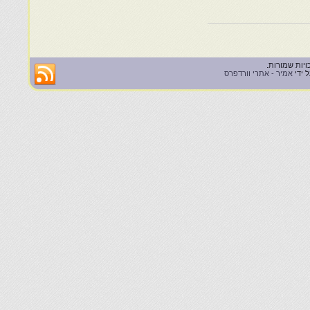
 ידי
אמיר - אתרי וורדפרס