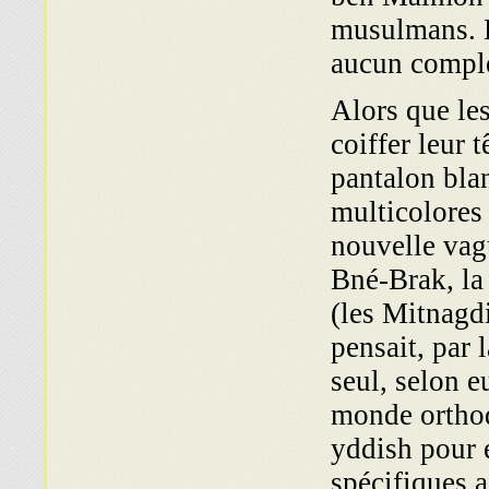
musulmans. D
aucun comple
Alors que le
coiffer leur 
pantalon blan
multicolores 
nouvelle vagu
Bné-Brak, la 
(les Mitnagdi
pensait, par 
seul, selon e
monde orthod
yddish pour 
spécifiques a