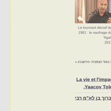
Le tournant décisif d
1961 : le naufrage d
Yiga
 באפ' הצפונית -הירשברג
»
La vie et l'im
Yaacov Tole
רוך בן לא"מ רבי