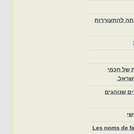
ת במרוקו בסוף המאה ה־19 ותרומתה להתעוררות
 של חכמי
שראל.
ם שנוהגים
שי
Les noms de fam