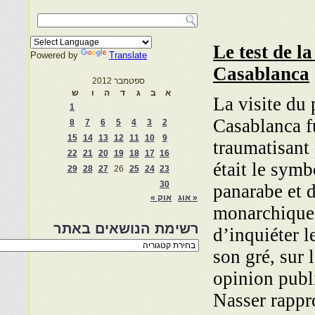
Le test de la
Powered by
Translate
Casablanca
ספטמבר 2012
א
ב
ג
ד
ה
ו
ש
La visite du 
1
Casablanca f
8
7
6
5
4
3
2
15
14
13
12
11
10
9
traumatisant
22
21
20
19
18
17
16
était le symb
29
28
27
26
25
24
23
30
panarabe et 
« אוג
אוק »
monarchiques
רשימת הנושאים באתר
d’inquiéter l
רשימת
son gré, sur 
הנושאים
באתר
opinion publi
Nasser rappro