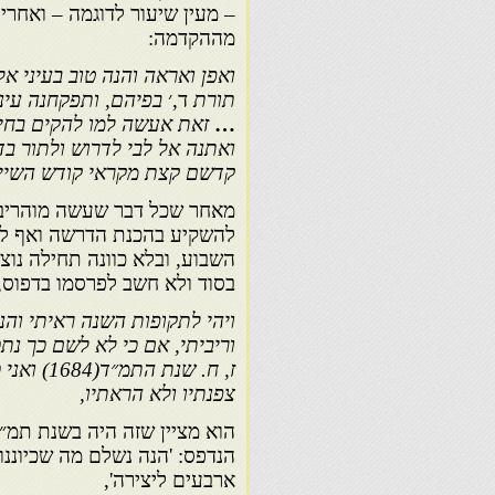
– מעין שיעור לדוגמה – ואחרי
מההקדמה:
ואפן ואראה והנה טוב בעיני א
תורת
ד,׳
בפיהם, ותפקחנה עינ
…
זאת אעשה למו להקים בחיר
ואתנה אל לבי לדרוש ולתור בד
קדשם קצת מקראי קודש השייכ
מאחר שכל דבר שעשה מוהריב״ע
להשקיע בהכנת הדרשה ואף לנ
השבוע, ובלא כוונה תחילה נוצר
בסוד ולא חשב לפרסמו בדפוס,
ויהי לתקופות השנה ראיתי והנ
וריביתי, אם כי לא לשם כך נת
ז, ח. שנת התמ״ד(
1684
) ואני
צפנתיו ולא הראתיו,
הנדפס: 'הנה נשלם מה שכיוננו
ארבעים ליצירה',