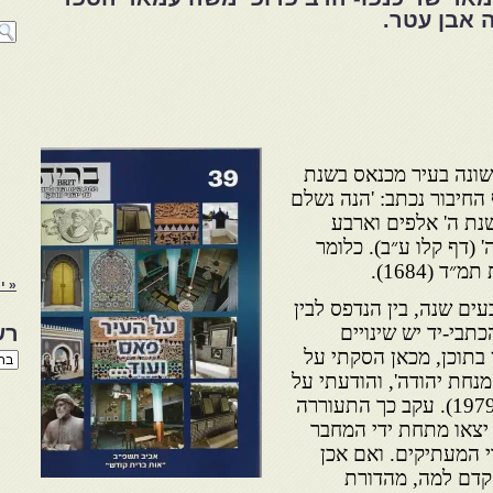
ה אבן עטר.
שונה בעיר מכנאס בשנת
 שבסוף החיבור נכתב: 'הנה נשלם
שנת ה' אלפים וארבע
 (דף קלו ע״ב). כלומר
 (1684).
« יו
ים שנה, בין הנדפס לבין
תבי-יד יש שינויים
רש
 בתוכן, מכאן הסקתי על
רשי
הנו
נחת יהודה', והודעתי על
באת
כך ברבים עוד בשנת תשל״ט (1979). עקב כך התעוררה
צאו מתחת ידי המחבר
י המעתיקים. ואם אכן
קדם למה, מהדורת