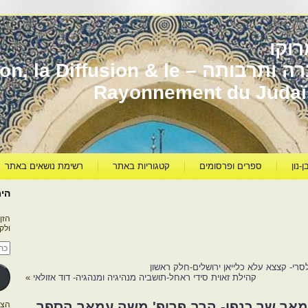
וקו
יהדות מרוקו עברה ותרבותה – usion & le
Rayonnement du Juda
ן-נון
ספרים ופרסומים
קטגוריות באתר
רשימת נושאים באתר
היר
הזן
ולק
כתו
דוא
אלק
רי- קצצא עלא כלייאן ירושלים-חלק ראשון
קהילת זאוית סידי ראחל-תושביה מנהיגיה ומנהגיה- דוד אזולאי
»
39 בעריכת מאר שר כנפו- הרב פרופ' משה עמאר הספר
הצטרפו ל