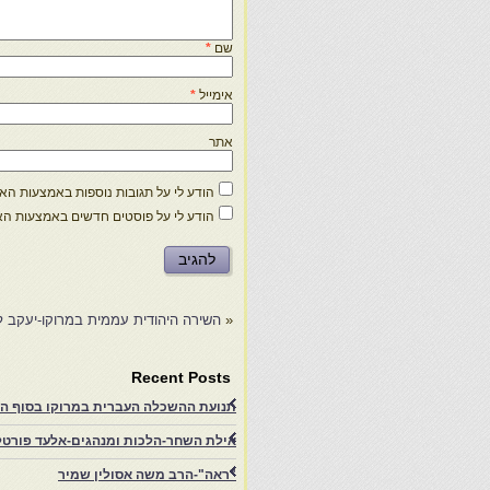
שם
*
אימייל
*
אתר
הודע לי על תגובות נוספות באמצעות האימ
הודע לי על פוסטים חדשים באמצעות האי
«
השירה היהודית עממית במרוקו-יעקב לס
Recent Posts
תנועת ההשכלה העברית במרוקו בסוף המאה ה־19 ותרומתה להתעוררות הציונית.-
אילת השחר-הלכות ומנהגים-אלעד פורטל-
"ראה"-הרב משה אסולין שמיר