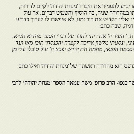
) החליט מוהריב״ע להעמיד את חיבורו 'מנחת יהודה' לקיום לדורות,
תו במהדורה שניה, בה הוסיף והשמיט דברים. אך עול
 ואליו הקדיש את רוב זמנו, לא איפשרו לו לערוך כדבעי
דמה, שבה כתב:
' העיר ה' את רוחי לחזור על דברי הספר מהדוא תנייא,
ני,
ונסעתי מלשון ארוכה לקצרה והכנסתי תוכו מאז ועד
סכמת הפנאי
,
מחמת תת קודש וצבא ה' עול סובלו
עלי
מן
דפס הוא מהדורה ראשונה של 'מנחת יהודה' ואילו כתב
יכת מאר שר כנפו- הרב פרופ' משה עמאר הספר 'מנחת יהודה’ לרבי