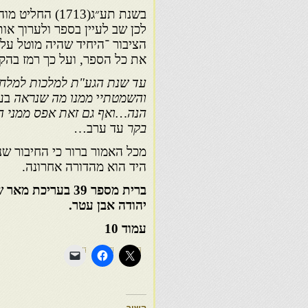
בשנת תע״ג(1713
לכן שב לעיין בספר ולערוך או
הציבור ־היחיד שהיה מוטל עליו
את כל הספר, ועל כך רמז בהק
עד שנת הגע"ת למלכות למלחת, 
והשמטתי
י
ממנו מה שנראה
בעי
הנה…ואף גם זאת אפס ממני ה
בקר
עד ערב…
מכל האמור ברור כי החיבור שנ
היד הוא מהדורה אחרונה.
ברית מספר 39 בער
יהודה אבן עטר.
עמוד 10