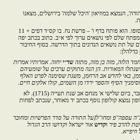
הודה', הנמצא במוזיאון 'היכל שלמה' בירושלים, מצאנו
.
כתב יד חסר בתחילתו ושלם בסופו. הוא פותח בדף ו' – פרשת נח. בו קס״ד דפים + 11
פתח שלם לפי נושאים ערוך לפי א״ב. כתוב בכתב יפה
ום של תת נושאים הנדונים בתוך הדרשה. בסוף החיבור
 כדלהלן:
ד הלזה, מזה בן מזה, מתזה
שד״י
יחזה. אמרותיו אמרות
 שנתלו המאורות. הן הנה מתוקים ערבים על שומעיהם
אומן, באי לחדש אב הרחמן, משנת שסימנה לפרט האלף
ימניך הסיף והספר ירדו מן השמים, קולו אלקים חיים.
כלומר הספר הועתק בחיי המחבר, ביום שלישי א' מנחם אב שנת תעייה (1715). לא
ון נמצא קולופון נוסף בכתב יד מאוחר, שנכתב לפחות
"ה עספה"פ ומחו"ל[על התורה על סדר הפרשיות ומחובר
טת להרב פיר
וקדיש
אור ישראל וקדושו הרב הגדול
וזיפייא.