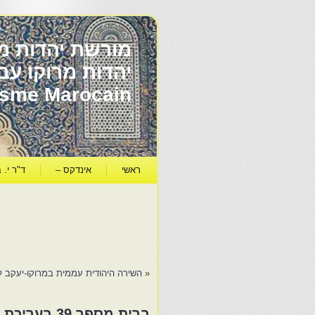
מורשת יהדות מר
ïsme Marocain
ראשי
אינדקס –
ד"ר י. ב
«
השירה היהודית עממית במרוקו-יעקב לס
ברית מספר 