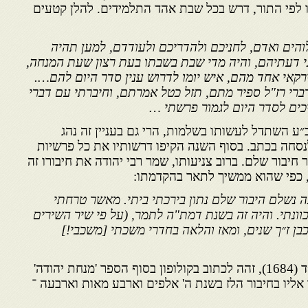
ו לפי התור, דרש בכל שבת אהד התלמידים. להלן קטעים
לוהים ואדם, לחניכם ולהדריכם ולעודדם, למען תהיה
י דעתיהם, והיה מדי שבת בשבתו בעת רצון שעת המנחה,
קאי אחד מהם, איש יומו לדרוש ענין סדר היום להם….
ברי רז"ל ספיר מתם, תזל כטל אמרתם, וחיברתי עם דברי
ים לסדר היום לגמור פרשתי …
 השתדל לעשותו בשלמות, הרי גם בעניין זה נהג
סחה בכתב. בסוף השנה הקיפו דרשותיו את כל פרשיות
 חיבור שלם. ברוב צניעותו, שמר רבי יהודה את חיבורו זה
 כפי שהוא ממשיך לתאר בהקדמתו:
ה נשלם היבור שלם נתון בירכתי ביתי. מאשר טרחתי
כוונתי. והיה זה בשנת דמת"ה לתמר, (על פי שיר השירים
 כבן ז״ך שנים, ומאז והלאה בחדרי משכתי [משכבי!]
הוא מציין שזה היה בשנת תמ״ד (1684), זהה לכתוב בקולופון בסוף הספר 'מנחת יהודה'
 אליו בחיבור הלז בשנת ה' אלפים וארבע מאות וארבעה ־