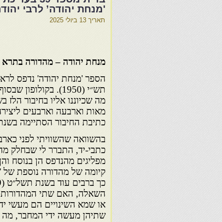
'מנחת יהודה’ לרבי יהוד
תאריך
13 ביולי 2025
מנחת יהודה – מהדורה בתרא
הספר 'מנחת יהודה' נדפס לרא
תש״י (1950). בקולופון
מה שכיוננו אליו בחיבור הלז ב
מאות וארבעה וארבעים ליצירה'
כתיבת החיבור הסתיימה בשנת תמ״ד
בהשוואה שהשוויתי לפני כארבע
כתבי-יד, התברר לי שבחלק מהכ
מפליגים מהנדפס הן בנוסח והן
קיומה של מהדורה נוספת של 'מ
השאלה, האם שתי המהדורות י
או שמא השינויים הם מעשי יד
שתיהן מעשה ידי המחבר, מה 