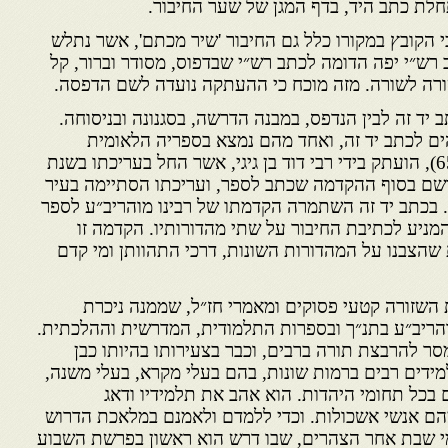
חלת כתב היד, בדף המגן של שער החיבור.
כי הקובץ במקורו כלל גם החיבור 'שיר מכתם', אשר נתלש
רש״י יפה הדומה לכתב רש״י שבדפוס, מסודר וברור, קל
 שורה לשורה. מזה מוכח כי ההעתקה נועדה לשם הדפסה.
תב יד זה לבין הנדפס, במבנה הדרשה, בסגנונה ובניסוחה.
ים לכתב יד זה, ואחד מהם נמצא בספריה הלאומית
בירושלים (מסי 4-113 מ״ס 651), הועתק בידי רבי דוד בן גיגי, אשר החל בעריכתו בשנת
התאריך שרשם בסוף ההקדמה שכתב לספר, ועריכתו הסתיימה בעיר
מסאן בשנת תקכ״ב (1762). בכתב יד זה השתמרה הקדמתו של רבינו מוהריב״ע לספר
מניע לכתיבת החיבור על שתי מהדורותיו. הקדמה זו
שהצבנו על המהדורות השונות, דרכי התהוותן ומי קדם
השזורה קטעי פסוקים ומאמרי חז״ל, שממנה ניכרת
הריב״ע בתנ״ך ובספרות התלמודית, המדרשית וההלכתית.
מסר להרבצת תורה ברבים, וכבר בצעירותו בהיותו כבן
ידים רבים ברמות שונות, בהם בעלי מקרא, בעלי משנה,
בכל תחומי היהדות. הוא אהב את תלמידיו ודאג
הם אנשי אשכולות. וכדי ללמדם ולאמנם במלאכת הדרוש
ימי שבת אחר הצהרים, שבו דרש הוא ראשון בפרשת השבוע