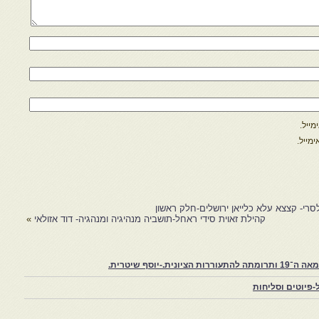
ייל.
מייל.
רי- קצצא עלא כלייאן ירושלים-חלק ראשון
קהילת זאוית סידי ראחל-תושביה מנהיגיה ומנהגיה- דוד אזולאי
»
יוסף שיטרית.
פיוטים וסליחות