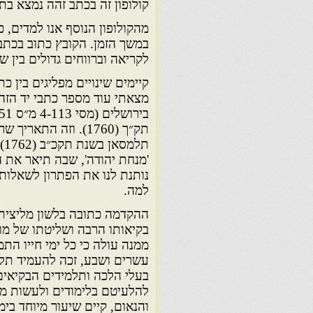
קולופון זה בכתב זהה נמצא בת
מהקולופון הנוסף אנו למדים, 
במשך הזמן. הקובץ כתוב בכתב 
לקריאה וברווחים גדולים בין
קיימים שינויים מפליגים בין כ
מצאתי עוד מספר כתבי יד הזה
תק״ך (1760). וזה 
תל
'מנחת יהודה', שבה תיאר את ה
נותנת לנו את הפתרון לשאלות 
למה.
ההקדמה כתובה בלשון מליצית 
בקיאותו הרבה ושליטתו של מו
ממנה עולה כי כל ימי חייו הת
עשרים ושבע, זכה להעמיד תלמ
בעלי הלכה ותלמידים הבקיאים 
להלעיטם בלימודים ולעשות מ
והנאום, קיים שיעור מיוחד ב