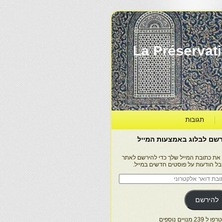
La Préservation, la Diff
תגובות
שם לבלוג באמצעות המייל
 את כתובת המייל שלך כדי להירשם לאתר
בל הודעות על פוסטים חדשים במייל.
בת
ר
טרוני
להירשם
 239 מנויים נוספים