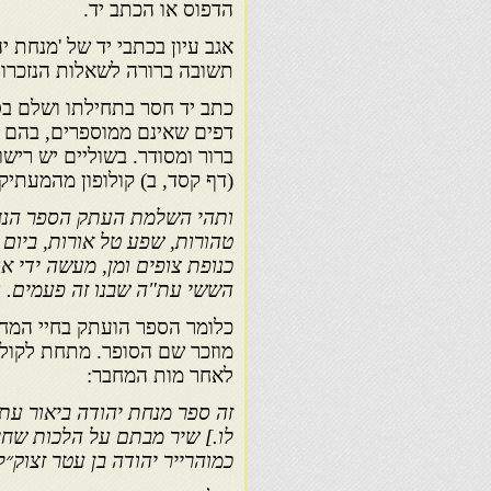
הדפוס או הכתב יד.
אגב עיון בכתבי יד של 'מנחת י
תשובה ברורה לשאלות הנזכרות
דפים שאינם ממוספרים, בהם מ
ברור ומסודר. בשוליים יש ריש
(דף קסד, ב) קולופון מהמעתיק
ותהי השלמת העתק הספר הנחמ
טהורות, שפע טל אורות, ביום
כנופת צופים ומן, מעשה ידי 
הששי עת"ה שבנו זה פעמים. וס
מוזכר שם הסופר. מתחת לקולופ
לאחר מות המחבר:
זה ספר מנחת יהודה ביאור עת
לו.] שיר מבתם על הלכות שחי
כמוהרייר יהודה בן עטר זצוק״ל 