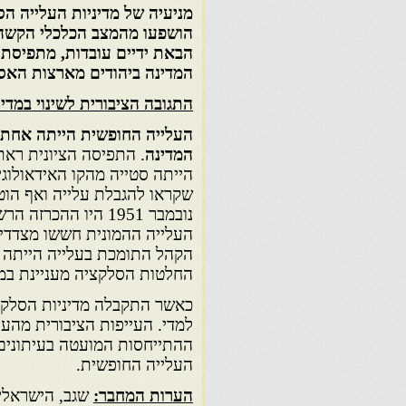
מניעיה של מדיניות העלייה הס
הושפעו מהמצב הכלכלי הקשה 
הבאת ידיים עובדות, מתפיסת 
המדינה ביהודים מארצות האס
התגובה הציבורית לשינוי במדינ
העלייה החופשית הייתה אחת 
המדינה
. התפיסה הציונית רא
הייתה סטייה מהקו האידאולוגי
שקראו להגבלת עלייה ואף הוט
נובמבר 1951 היו ה
העלייה ההמונית חששו מצדדי
הקהל התומכת בעלייה הייתה 
החלטות הסלקציה מעניינת במי
כאשר התקבלה מדיניות הסלקצ
למדי. העייפות הציבורית מהע
ההתייחסות המועטה בעיתונים 
העלייה החופשית.
הערות המחבר: