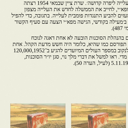
העלייה הסלקטיבית נחשבה העלייה ליפרה קדושה׳. שרת ציין שבמאי 1954 רצתה
פא״י, לחייב את הממשלה לחדש את העלייה מצפון
עזים להביע התנגדות פומבית לעלייה. בתגובה, כדי להפיל
׳מעילה בקודשי, הגישה מפא״י הצעה עם סעיף הקשור
).
הלת הסוכנות הובעה לא אחת דאגה לנוכח
תפורסם כמו שהיא, כלומר היה חשש מדעת הקהל. אחת
הטקטיקות שננקטו הייתה לא לנקוב במספר העולים המיועדים להגיע ב־120,000,1952
די. ראו למשל את דברי מלך נוי, סגן יו״ר הסוכנות,