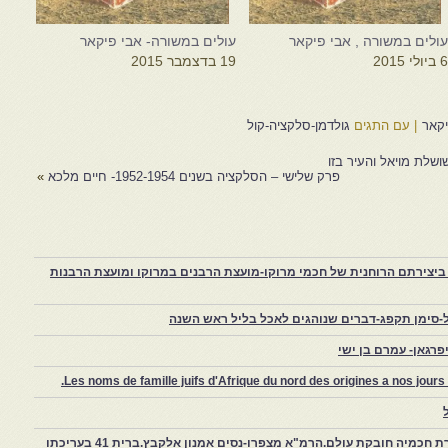
ולים במשורה , אבי פיקאר
עולים במשורה- אבי פיקאר
 ביולי 2015
19 בדצמבר 2015
יקאר
|
עם התגים
גולדמן-סלקציה-קול
ושלת מויאל והעיר בזו
פרק שלישי – הסלקציה בשנים 1952-1954- חיים מלכא
»
יצירתם הרוחנית של חכמי מרוקו-מועצת הרבנים במרוקו ומועצת הרבנות
-סימן תקפג-דברים שנוהגים לאכל בליל ראש השנה
רגאן- עמרם בן ישי
Les noms de famille juifs d'Afrique du nord des origines a nos jou
צפרו – קהילה יהודית קטנה במרוקו, ויצירת חכמיה חובקת עולם.הרמ"א מצפרו-נסים אמנון אלקבץ.ברית 41 בעריכתו