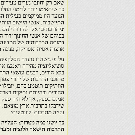
שאם רק יחונכו נערים צעירים 
כך שיתאימו יותר לדימוי החלוצ
הנוער היו ממוקמים כעילית ה
התיישבות, אנשי היישוב הוותיק
׳מתורבתים׳ אלו להורות להם 
בפיהם של אנשי החינוך ׳דור המ
דמותה התרבותית של המדינה. 
ארצות אסיה ואפריקה, פנינה ת
על פי גישה זו נועדה הסלקציה
סוציאליזציה מהירה ויאמצו א
בלא הורים, רבנים ונושאי הת
מתוכני התרבות של יהודי צפון
הוותיקים תוטמע בהם, יובילו 
ההורים ובהיותם ותיקים בארץ
אמנם בספק, אך לא היה ספק ב
שידבקו בתרבות ארץ מוצאם. 
נקייה מתרבות ׳לוונטינית׳.
כך יושגו כמה מטרות: העלייה
התרבות תישאר חלוצית ומערב