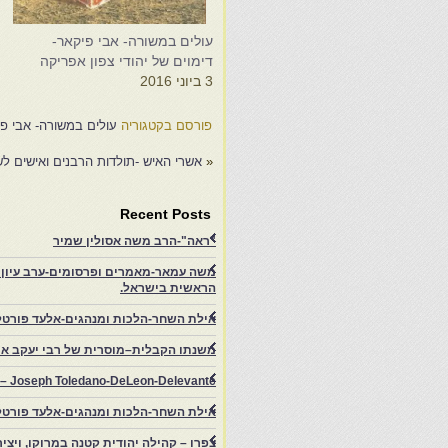
עולים במשורה- אבי פיקאר-
ע
דימוים של יהודי צפון אפריקה
6
3 ביוני 2016
פורסם בקטגוריה
עולים במשורה- אבי פ
«
אשרי האיש -תולדות הרבנים ואישים לש
Recent Posts
"ראה"-הרב משה אסולין שמיר
משה עמאר-מאמרים ופרסומים-ערב עיון ב
הראשית בישראל.
אילת השחר-הלכות ומנהגים-אלעד פורטל
משנתו הקבלית–מוסרית של רבי יעקב איפ
rs – Joseph Toledano-DeLeon-Delevante.
אילת השחר-הלכות ומנהגים-אלעד פורטל