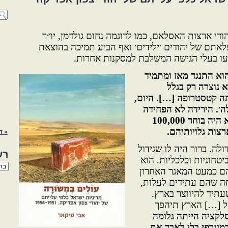
ודי ארצות האסלאם, כמו לדוגמה נחום גולדמן, יו״ר
אתם של יהודים ׳ילידים׳ ואף הביע תמיכה בהוצאת
יעו בעלי הגישה המשלבת למסקנות אחרות.
הוא התנגד מאז ומתמיד
 נוצרה רק בגלל
יתה קטסטרופה […]. היום,
לה׳. הירידה לא הפחידה
אותו. לו יכול, אמר גולדמן, הוא היה בוחר 100,000
צות גלויותיהם.
« ד
לה. ברור היה לו שגידול
רש
יטחוניות וכלכליות. הוא
רשי
 הם כמעט המאגר האחרון
הנו
באת
חה שהם עתידים לעלות,
יד להיווצר בארץ.
אל […] הארץ תיהפך
סלקציה הייתה גלומה
דמוגרפי בלי לאבד את