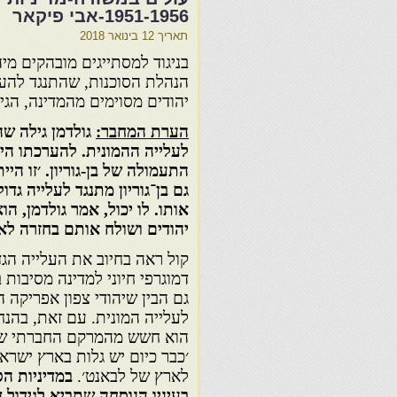
1951-1956-אבי פיקאר
תאריך
12 בינואר 2018
בניגוד למסתייגים מובהקים מיה
הנהלת הסוכנות, שהתנגד להעל
יהודים מסוימים מהמדינה, הג
הערת המחבר:
גולדמן גילה ש
לעלייה ההמונית. להערכתו היא
התעמולה של בן-גוריון. ׳זו הי
גם בן־גוריון מתנגד לעלייה גדו
יהודים ושולח אותם בחזרה לאר
קול ראה בחיוב את העלייה הגדו
דמוגרפי חיוני למדינה מסיבות ב
גם הבין שיהודי צפון אפריקה
לעלייה המונית. עם זאת, בהנ
הוא חשש מהמרקם החברתי שעת
׳כבר כיום יש גלות בארץ ישר
לארץ של לבאנט׳.
במדיניות ה
בעיניו הנוסחה שתביא לגידול 