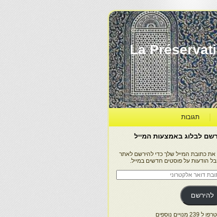
La Préservation, la Diff
תגובות
שם לבלוג באמצעות המייל
 את כתובת המייל שלך כדי להירשם לאתר
בל הודעות על פוסטים חדשים במייל.
בת
ר
טרוני
להירשם
 239 מנויים נוספים