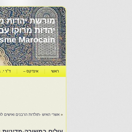
מורשת יהדות מר
ïsme Marocain
ראשי
אינדקס –
ד"ר י. ב
«
אשרי האיש -תולדות הרבנים ואישים לש
עולים במשורה-מדיניות י