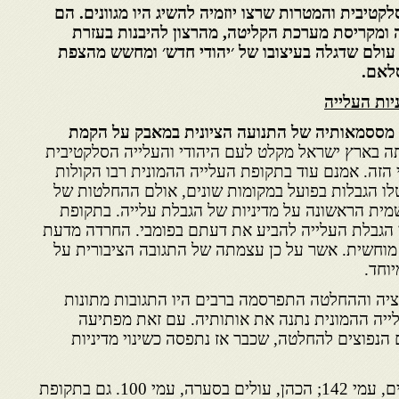
לקטיבית והמטרות שרצו יוזמיה להשיג היו מגוונים. הם
ומקריסת מערכת הקליטה, מהרצון להיבנות בעזרת
עולם שדגלה בעיצובו של ׳יהודי חדש׳ ומחשש מהצפת
לאם.
יות העלייה
מססמאותיה של התנועה הציונית במאבק על הקמת
תה בארץ ישראל מקלט לעם היהודי והעלייה הסלקטיבית
 הזה. אמנם עוד בתקופת העלייה ההמונית רבו הקולות
לו הגבלות בפועל במקומות שונים, אולם ההחלטות של
הכרזה הרשמית הראשונה על מדיניות של הגבלת עלייה. בתקופת
 הגבלת העלייה להביע את דעתם בפומבי. החרדה מדעת
מוחשית. אשר על כן עצמתה של התגובה הציבורית על
וחד.
יה וההחלטה התפרסמה ברבים היו התגובות מתונות
לייה ההמונית נתנה את אותותיה. עם זאת מפתיעה
הנפוצים להחלטה, שכבר אז נתפסה כשינוי מדיניות
שגב, הישראלים, עמי 142; הכהן, עולים בסערה, עמי 100. גם בתקופת