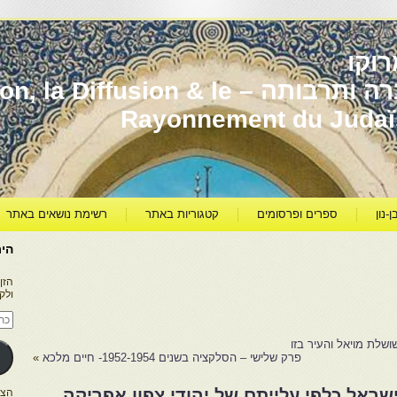
וקו
יהדות מרוקו עברה ותרבותה – usion & le
Rayonnement du Juda
ן-נון
ספרים ופרסומים
קטגוריות באתר
רשימת נושאים באתר
היר
הזן
ולק
כתו
דוא
אלק
ושלת מויאל והעיר בזו
פרק שלישי – הסלקציה בשנים 1952-1954- חיים מלכא
»
שראל כלפי עלייתם של יהודי צפון אפריקה
הצטרפו ל