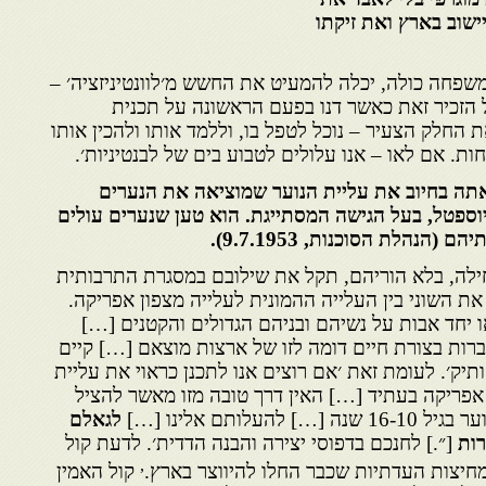
ישוב בארץ ואת זיקתו
שפחה כולה, יכלה להמעיט את החשש מ׳לוונטיניזציה׳ –
הזכיר זאת כאשר דנו בפעם הראשונה על תכנית
החלק הצעיר – נוכל לטפל בו, וללמד אותו ולהכין אותו
ת. אם לאו – אנו עלולים לטבוע בים של לבנטיניות׳.
תה בחיוב את עליית הנוער שמוציאה את הנערים
ספטל, בעל הגישה המסתייגת. הוא טען שנערים עולים
הנהלת הסוכנות, 9.7.1953).
ילה, בלא הוריהם, תקל את שילובם במסגרת התרבותית
את השוני בין העלייה ההמונית לעלייה מצפון אפריקה.
 יחד אבות על נשיהם ובניהם הגדולים והקטנים […]
רות בצורת חיים דומה לזו של ארצות מוצאם […] קיים
ותיק׳. לעומת זאת ׳אם רוצים אנו לתכנן כראוי את עליית
 אפריקה בעתיד […] האין דרך טובה מזו מאשר להציל
עלותם אלינו […]
לגאלם
רות
[״.] לחנכם בדפוסי יצירה והבנה הדדית׳. לדעת קול
,
מחיצות העדתיות שכבר החלו להיווצר בארץ.
קול האמין