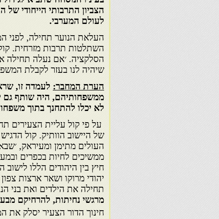
הצביון התרבותי הייחודי של הי
לעולם המערבי.
העלאת הנוער תחילה, לפני המ
השתלטות תרבות מזרחית. קול 
הסלקציה. ׳אם נעלה תחילה את 
שיהיה לנו בעזר לקבלת המשפחו
הערת המחבר:
לעמדה זו, שרא
ממשפחותיהם, היה שותף גם יו
לא יכלו להתחנך בתוך משפחותיהם (
על פי קול עליית הצעירים תח
של היישוב הוותיק. קול הדגיש 
העולים מתימן ומעיראק, ׳שבאו
ממשיכים לחיות בכפרים ובמעב
חיץ בין היהודים הללו לישוב ה
יהודי מרוקו ושאר ארצות צפון
תחילה את הילדים ואת בני הנוער בגיל 16-10 שנה […] לה
מרגשי נחיתות, להרחיקם מבע
חינוך הדור הצעיר יסלק את ה