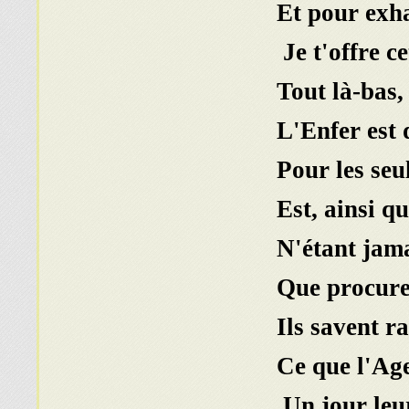
Et pour exha
Je t'offre c
Tout là-bas,
L'Enfer est
Est, ainsi q
N'étant jama
Que procure 
Ils savent 
Ce que l'Age
Un jour leu