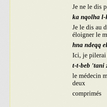
Je ne le dis 
ka nqolha l-
Je le dis au 
éloigner le 
hna ndeqq e
Ici, je pilera
t-t-beb 'tani
le médecin m
deux
comprimés