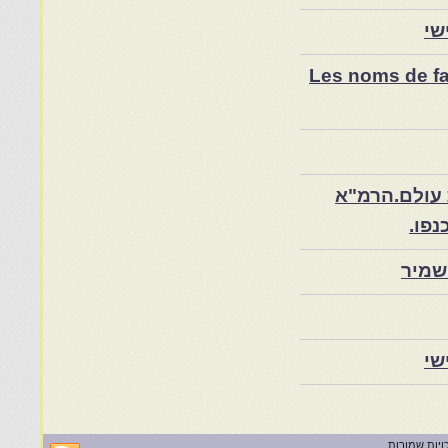
שי
Les noms de fam
 עולם.הרמ"א
שמיר
שי