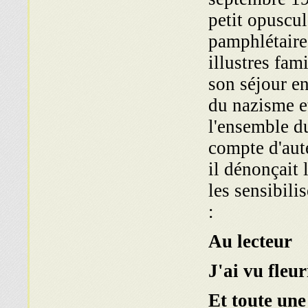
petit opuscu
pamphlétaire
illustres fam
son séjour en
du nazisme et
l'ensemble d
compte d'aut
il dénonçait 
les sensibili
:
Au lecteur
J'ai vu fleu
Et toute une