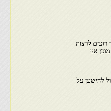
רוצים לרצות
וכן אני
ל להישען על