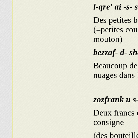
l-qre' ai -s-
Des petites 
(=petites cou
mouton)
bezzaf- d- s
Beaucoup de 
nuages dans l
zozfrank u s
Deux francs 
consigne