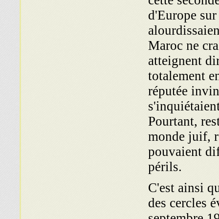
cette second
d'Europe sur
alourdissaie
Maroc ne crai
atteignent di
totalement en
réputée invin
s'inquiétaien
Pourtant, res
monde juif, 
pouvaient dif
périls.
C'est ainsi q
des cercles 
septembre 193