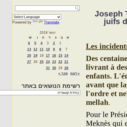
Joseph T
juifs
Powered by
Translate
ינואר 2018
א
ב
ג
ד
ה
ו
ש
6
5
4
3
2
1
Les inciden
13
12
11
10
9
8
7
20
19
18
17
16
15
14
Des centain
27
26
25
24
23
22
21
livrant à de
31
30
29
28
« דצמ
פבר »
enfants. L'é
avant que la
רשימת הנושאים באתר
l'ordre et n
רשימת
הנושאים
mellah
.
באתר
Pour le Prés
Meknès qui e