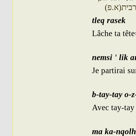
רבית(א.פ)
tleq rasek
Lâche ta têt
nemsi ' lik 
Je partirai s
b-tay-tay o-z
Avec tay-tay 
ma ka-nqolh