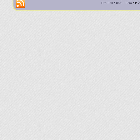
 ידי
אמיר - אתרי וורדפרס