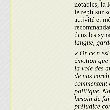
notables, la 
le repli sur s
activité et m
recommandati
dans les syn
langue, gard
« Or ce n'est
émotion que
la voie des a
de nos corel
commentent d
politique. N
besoin de fai
préjudice co