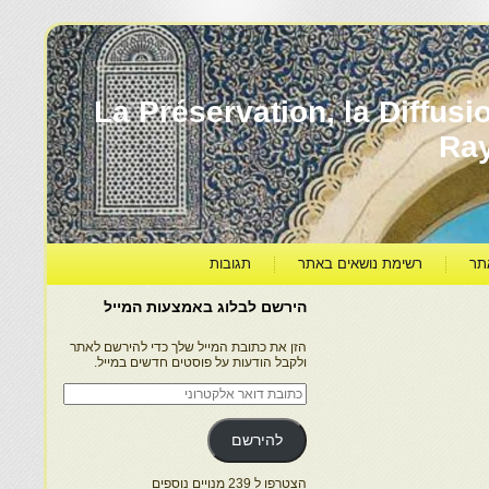
עברה ותרבותה – La Préservation, la Diffusion & le
Ra
תר
רשימת נושאים באתר
תגובות
הירשם לבלוג באמצעות המייל
הזן את כתובת המייל שלך כדי להירשם לאתר
ולקבל הודעות על פוסטים חדשים במייל.
כתובת
דואר
אלקטרוני
להירשם
הצטרפו ל 239 מנויים נוספים