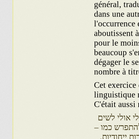
général, trad
dans une autr
l'occurrence 
aboutissent 
pour le moin
beaucoup s'en
dégager le s
nombre à tit
Cet exercice 
linguistique 
C'était aussi
י אולי לשים
להתפרש כמו –
 ייחודיות,