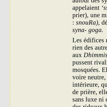
autour des sy
appelaient
‘s
prier), une 
:
snouRa),
dé
syna- goga.
Les édifices 
rien des autr
aux
Dhimmi
pussent rival
mosquées. Ell
voire neutre,
intérieure, qu
de prière, el
sans luxe ni 
des rideaux b