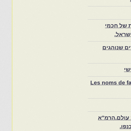
 של חכמי
שראל.
ם שנוהגים
שי
Les noms de fam
 עולם.הרמ"א