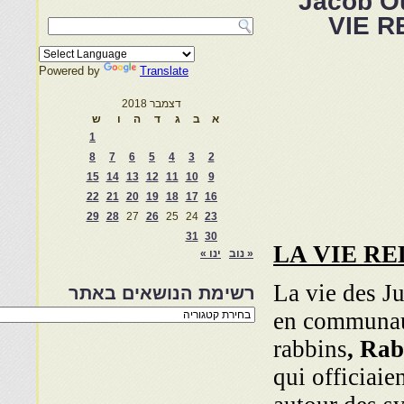
Jacob Ou
VIE R
Powered by
Translate
דצמבר 2018
א
ב
ג
ד
ה
ו
ש
1
8
7
6
5
4
3
2
15
14
13
12
11
10
9
22
21
20
19
18
17
16
29
28
27
26
25
24
23
31
30
LA VIE RE
« נוב
ינו »
La vie des Ju
רשימת הנושאים באתר
רשימת
en communaut
הנושאים
באתר
rabbins
, Rab
qui officiaie