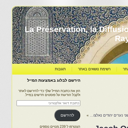
עברה ותרבותה – La Préservation, la Diffusion & le
Ra
תר
רשימת נושאים באתר
תגובות
הירשם לבלוג באמצעות המייל
הזן את כתובת המייל שלך כדי להירשם לאתר
ולקבל הודעות על פוסטים חדשים במייל.
כתובת
דואר
אלקטרוני
י נערים יהודים נאלצו…
»
להירשם
הצטרפו ל 239 מנויים נוספים