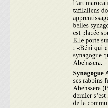
l’art marocai
tafilaliens d
apprentissag
belles synag
est placée so
Elle porte su
: «Béni qui e
synagogue qu
Abehssera.
Synagogue A
ses rabbins 
Abehssera (B
dernier s’est
de la communa