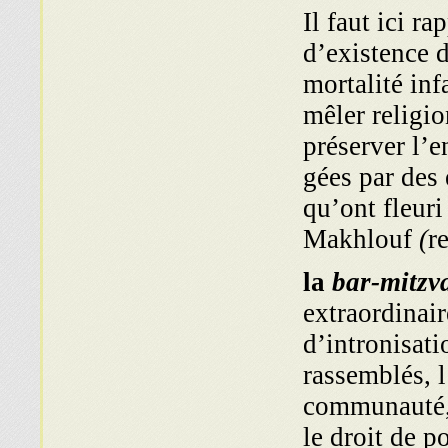
Il faut ici r
d’existence 
mortalité inf
mêler religio
préserver l’e
gées par des 
qu’ont fleuri
Makhlouf
(
r
la
bar-mitzv
extraordinai
d’intronisati
rassemblés, l
communauté, d
le droit de po