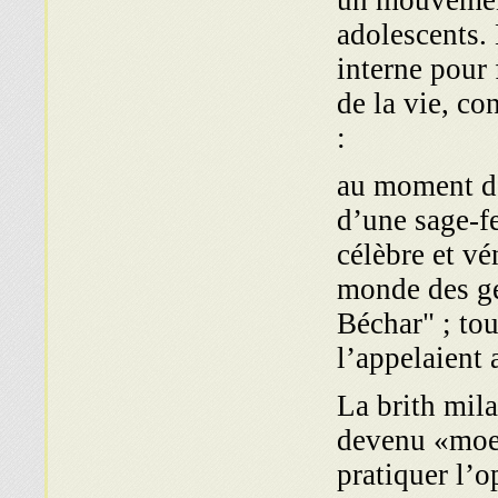
un mouveme
adolescents. 
interne pour 
de la vie, co
:
au moment de
d’une sage-f
célèbre et v
monde des gé
Béchar" ; tou
l’appelaient 
La brith mila
devenu «moel
pratiquer l’o