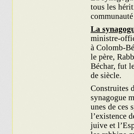
tous les héri
communauté 
La synagog
ministre-off
à Colomb-Béc
le père, Rab
Béchar, fut 
de siècle.
Construites 
synagogue mé
unes de ces 
l’existence d
juive et l’Es