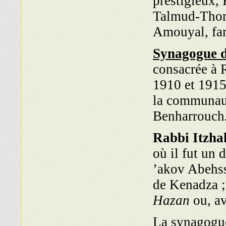
prestigieux,
Talmud-Thora
Amouyal, fa
Synagogue d
consacrée à 
1910 et 1915
la com­munau
Benharrouch
Rabbi Itzha
où il fut un 
’akov Abehs
de Kenadza ;
Hazan
ou, av
La synagogue