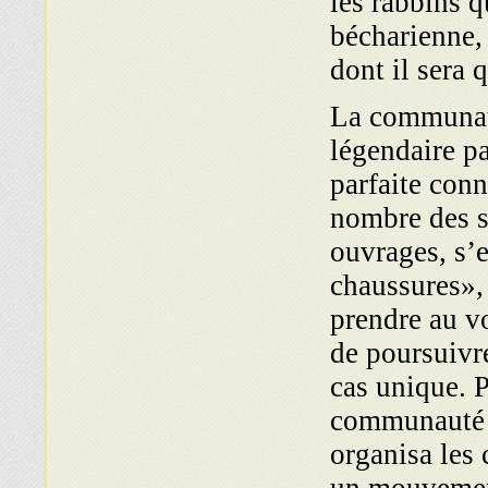
les rabbins 
bécharienne, 
dont il sera 
La communaut
légendaire pa
parfaite conn
nombre des si
ouvrages, s’
chaussures», 
prendre au vo
de poursuivr
cas unique. 
communauté s’
organisa les