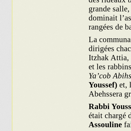
grande salle,
dominait l’as
rangées de b
La communaut
dirigées chac
Itzhak Attia
et les rabbi
Ya’cob Abihs
Youssef)
et, 
Abehssera gr
Rabbi Yous
était chargé
Assouline
fa