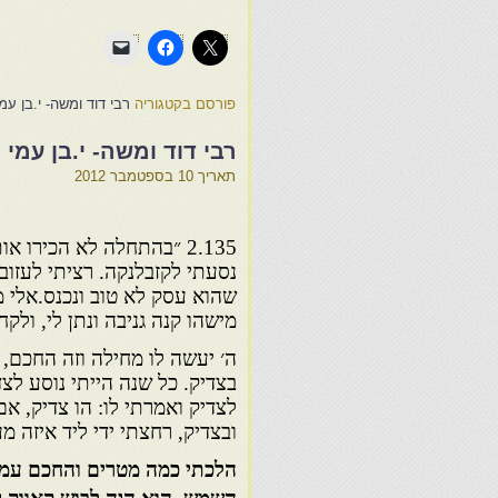
פורסם בקטגוריה
רבי דוד ומשה- י.בן עמ
רבי דוד ומשה- י.בן עמי 
תאריך
10 בספטמבר 2012
נסעתי לקזבלנקה. רציתי לעזוב
שהוא עסק לא טוב ונכנס.אלי 
מישהו קנה גניבה ונתן לי, ולק
ה׳ יעשה לו מחילה וזה החכם, 
בצדיק. כל שנה הייתי נוסע ל
לצדיק ואמרתי לו: הו צדיק, אם
ובצדיק, רחצתי ידי ליד איזה מע
הלכתי כמה מטרים והחכם עמד 