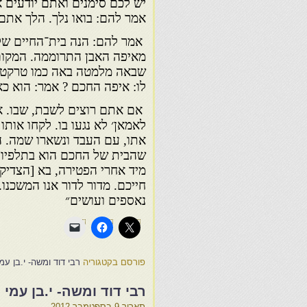
יש לכם סימנים ואתם יודעים א
אמר להם: בואו נלך. הלך אתם.
אמר להם: הנה בית־החיים שלכ
מאיפה האבן התרוממה. המקום
שבאה מלמטה באה כמו טרקטור 
לו: איפה החכם ? אמר: הוא כאן
אם אתם רוצים לשבת, שבו. אם 
לאמאן׳ לא נגעו בו. לקחו אותו
אתו, עם העבד ונשארו שמה. ה
שהבית של החכם הוא בתלפיות 
מיד אחרי הפטירה, בא [הצדיק
חייכם. מדור לדור אנו המשכנו
נאספים ועושים״
פורסם בקטגוריה
רבי דוד ומשה- י.בן עמ
רבי דוד ומשה- י.בן עמי 
תאריך
9 בספטמבר 2012