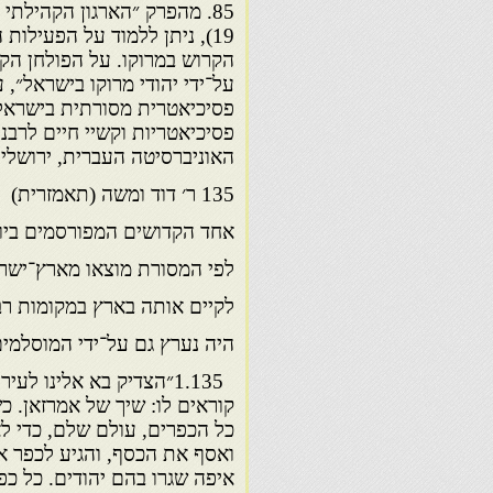
19), ניתן ללמוד על הפעיל
הקרוש במרוקו. על הפולחן הק
פסיכיאטרית מסורתית בישראל 
פסיכיאטריות וקשיי חיים לרבנ
האוניברסיטה העברית, ירושלי
135 ר׳ דוד ומשה (תאמזרית)
אחד הקדושים המפורסמים ביות
לפי המסורת מוצאו מארץ־ישרא
לקיים אותה בארץ במקומות רב
היה נערץ גם על־ידי המוסלמים 
1.135״הצדיק בא אלינו 
קוראים לו: שיך של אמרזאן. כ
כל הכפרים, עולם שלם, כדי ל
ואסף את הכסף, והגיע לכפר 
איפה שגרו בהם יהודים. כל כפר