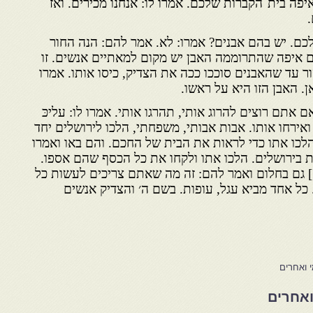
יפה בית־הקברות שלכם. אמרו לו: אנחנו מכירים. ואז
ם. יש בהם אבנים? אמרו: לא. אמר להם: הנה החור
 איפה שהתרוממה האבן יש מקום למאתיים אנשים. זו
עד שהאבנים סוככו ככה את הצדיק, כיסו אותו. אמרו
. האבן הזו היא על ראשו.
אתם רוצים להרוג אותי, תהרגו אותי. אמרו לו: עליכּ
 ואירחו אותו. אבות אבותי, משפחתי, הלכו לירושלים יחד
לכו אתו כדי לראות את הבית של החכם. והם באו ואמרו
בירושלים. הלכו אתו ולקחו את כל הכסף שהם אספו.
] גם בחלום ואמר להם: זה מה שאתם צריכים לעשות כל
. כל אחד מביא עגל, עופות. בשם ה׳ והצדיק אנשים
י ואחרים
ואחרים