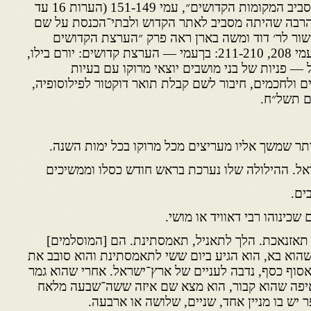
85. מהפרק ״הארגון הקהילתי סביב המקומות הקדושים״, עמי 151-149 (הערות 16 עד
ות הרבה שהיתה מסביב לאתר הקדוש ולבתי־הכנסת על שם
שור לר׳ דוד ומשה בארן ראה פרק ״הערצת הקדושים
על־ידי יהודי מרוקו בישראל״, עמי 208, 211-210: בךעמי — הערצת קדושים: יורם בילו,
— פניות של בני מושבים יוצאי מרוקו עם בעיות
ים ולחכמים, חיבור לשם קבלת תואר דוקטור לפילוסופיה,
ם תשל״ח.
ר שמשך אליו מעריצים מכל מרוקו בכל ימות השנה.
ל. ההילולה שלו נערכת בראש חודש כסלו וממשיכים
ים.
שכינוהו רבי דאוויד או מושי.
לעיר תאזנאכת. הלך לתאניל, תאמסתינת. הם [המוסלמים]
שהוא בא, הוא הגיע ביום ששי לתאמסתינת והוא סובב את
אסוף כסף, נדבה לעניים של ארץ־ישראל. אחרי שהוא גמר
איפה שהוא קבור, הוא מצא שם איזה ששה־שבעה מלאח
 יש בו מניין אחד, שניים, שלושה או ארבעה.