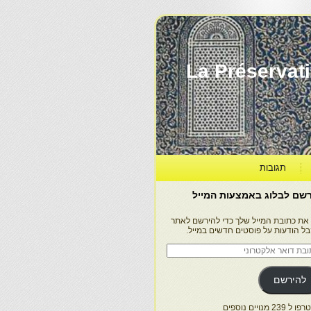
La Préservation, la Diff
תגובות
שם לבלוג באמצעות המייל
 את כתובת המייל שלך כדי להירשם לאתר
בל הודעות על פוסטים חדשים במייל.
בת
ר
טרוני
להירשם
 239 מנויים נוספים