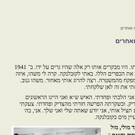
י ואחרים
ואחרים
2.135 ״בהתחלה לא הכירו אותו. היו מבקרים אותו רק אלה שהיו גרים על ידו. ב־ 1941
 את הכפרים הללו. באתי לקזבלנקה. קרה לי משהו, איזה
מפקח מהמשטרה. רצה להרוג אותי מאחור. משהו גנוב.
חתי את זה לאן שלקחתי.
אני הלכתי ופחדתי. האיש ש״א ואני היינו הראשונים
צדיק. וכשקרתה הפרשה חזרתי מהצדיק ופחדתי. צעקתי
 תציל אותי, אני יודע שאתה שלי ואני שלך. אני, בה׳
יין מים בקזבלנקה.
מולי, מול
–