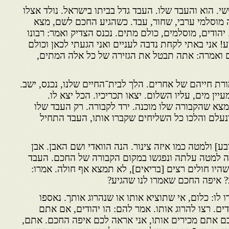
י. הוא והעבד שלו. העבד גדל בביתו בישראל. נולד אצלו
ה מוסלמי ערבי, שחור, עבד. כשהגיע החכם לשם, מצא
יהודים, מוסלמים, כולם מתים. נכנס הצדיק ואמר: רבונו
 אני באתי לקחת נדבה לעניים ואני הגעתי לכאן וכולם
 ואמרה: אתה תבטל את הגזירה של כל אלה המתים,
ורת חייהם של אחרים. הלך לבית־החיים שלנו, נכנס, ישב.
יין מים, עליו השלום. יצאו תכריכיו. הכל יצא לו.
 מצא שהקבורה שלו מוכנה. ירד לקבורה. רק העבד שלו
ונעלם והלכו כל השליחים שקברו אותו, העבד התחיל
ע] ולמטה כמו איזה צינור. הנה הוואדי ושם האבן. אבן
ה למטה עלתה ונפגשו במקום הקבורה של החכם. העבד
היו חולים רצים [בריאים], לא תמצא אף חולה. אמרו:
 איפה החכם שאמרו לנו שהגיע?
לו: כלום, אי שתוציא אותו או שנהרוג אותך. נאספו
דים. רצו להרוג אותו. אמר להם: הו יהודים, אם אתם
כם אתם מכירים אותו, אני אראה לכם איפה החכם. אתם,