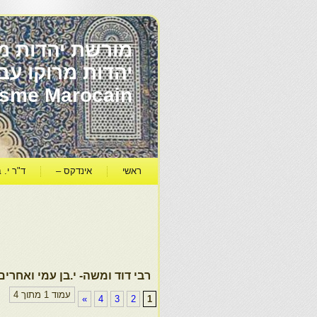
מורשת יהדות מר
ïsme Marocain
ראשי
אינדקס –
ד"ר י. ב
רבי דוד ומשה- י.בן עמי ואחרים
עמוד 1 מתוך 4
»
4
3
2
1