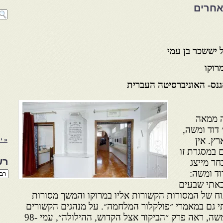
ואחרים
 יששכר בן עמי
רוקו
נס- האוניברסיטה העברית
ה ממאה
דוד ומשה,
רץ. אין
« י
 במסגרת זו
רש
חר מייצג
ד ומשה:
רשי
הנו
באתי שבעים
באת
יתוח של המסורות הקשורות אליו במרוקו והמשך מסורות
תי גם במאמרי ״פולקלור המלחמה״. על מנהגים הקשורים
לשחיטה בהילולה של ר׳ דוד ומשה, ראה פרק ״הביקור אצל הקדוש, ההילולה״, עמי 98-