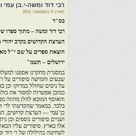
רבי דוד ומשה-י.בן עמי 
תאריך
9 בספטמבר 2012
בס"ד
רבי דוד ומשה – מתוך ספרו של
הערצת הקדושים בקרב יהודי מ
הוצאת ספרים על שם י"ל מאג
ירושלים – תשמ"
במסגרת מחקרנו אספנו למעל
שבעים וחמישה סיפורים על ר׳ 
על ניסים שחולל במרוקו וכן בא
כמובן אפשרות למסור את כולם
והאוסף המובא להלן מהווה מב
בלבד. במאמר שהקדשתי לר׳ דו
בן־עמי — הערצת קדושים, ה
ושניים סיפורים נוספים וכן נ
אלו בארץ. סיפורים עליו הבא