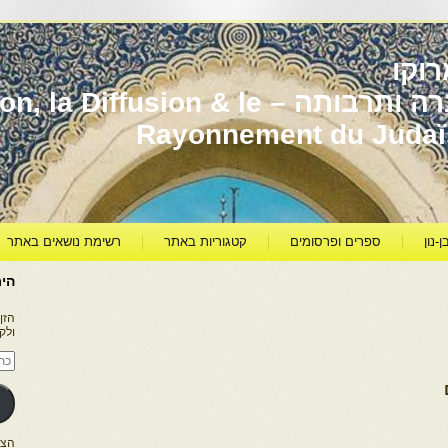
וקו
יהדות מרוקו עברה ותרבותה – usion & le
Rayonnement du Juda
ן-נון
ספרים ופרסומים
קטגוריות באתר
רשימת נושאים באתר
היר
הזן
ולק
כתו
דוא
אלק
הצטרפו ל