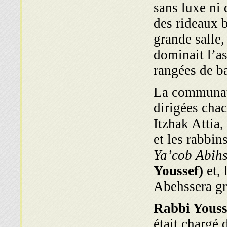
sans luxe ni 
des rideaux b
grande salle,
dominait l’as
rangées de b
La communaut
dirigées chac
Itzhak Attia
et les rabbi
Ya’cob Abihs
Youssef)
et, 
Abehssera gr
Rabbi Yous
était chargé