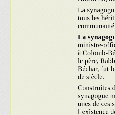
La synagogue
tous les héri
communauté 
La synagog
ministre-off
à Colomb-Béc
le père, Rab
Béchar, fut 
de siècle.
Construites 
synagogue mé
unes de ces 
l’existence d