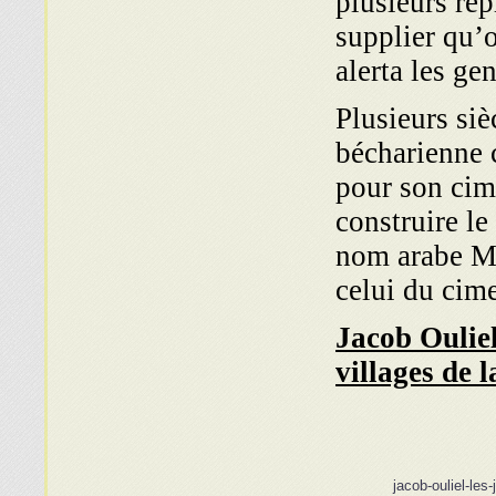
plusieurs rep
supplier qu’o
alerta les ge
Plusieurs siè
bécharienne 
pour son cimet
construire le
nom arabe Mo
celui du cime
Jacob Oulie
villages de 
jacob-ouliel-les