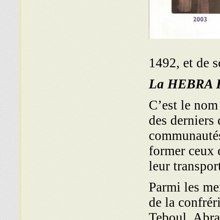
1492, et de s
La HEBRA
C’est le nom
des derniers d
communautés 
former ceux q
leur transpor
Parmi les mem
de la confré
Teboul, Abr