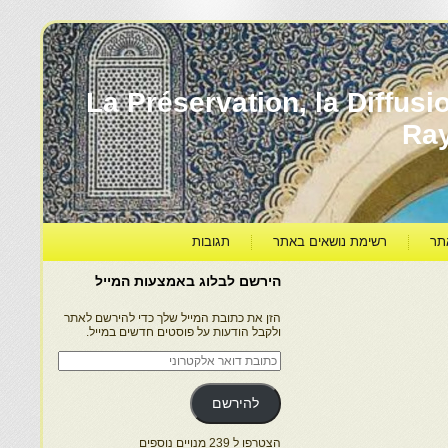
עברה ותרבותה – La Préservation, la Diffusion & le
Ra
תר
רשימת נושאים באתר
תגובות
הירשם לבלוג באמצעות המייל
הזן את כתובת המייל שלך כדי להירשם לאתר
ולקבל הודעות על פוסטים חדשים במייל.
כתובת
דואר
אלקטרוני
להירשם
הצטרפו ל 239 מנויים נוספים