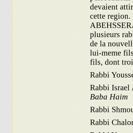
devaient atti
cette region.
ABEHSSERA, 
plusieurs rab
de la nouvel
lui-meme fil
fils, dont tr
Rabbi Yous
Rabbi Isra
Baba Haim
Rabbi Shm
Rabbi Cha