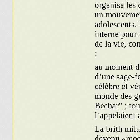
organisa les
un mouveme
adolescents. 
interne pour 
de la vie, co
:
au moment de
d’une sage-f
célèbre et v
monde des gé
Béchar" ; tou
l’appelaient 
La brith mila
devenu «moel