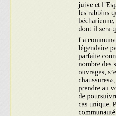
juive et l’Es
les rabbins 
bécharienne, 
dont il sera 
La communaut
légendaire pa
parfaite conn
nombre des si
ouvrages, s’
chaussures», 
prendre au vo
de poursuivr
cas unique. 
communauté s’