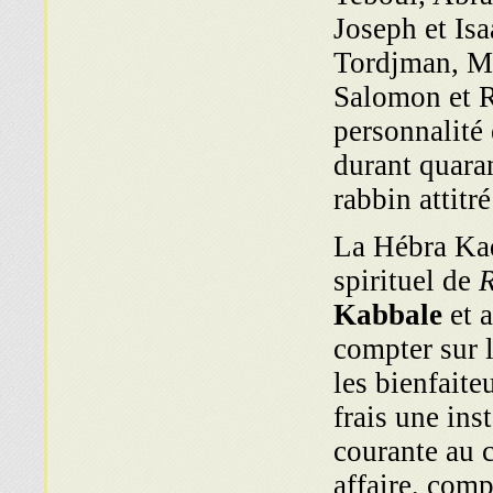
Joseph et Is
Tordjman, Me
Salomon et R
personnalité
durant quara
rabbin attitré
La Hébra Kad
spirituel de
Kabbale
et 
compter sur 
les bienfaiteu
frais une ins
courante au c
affaire, comp