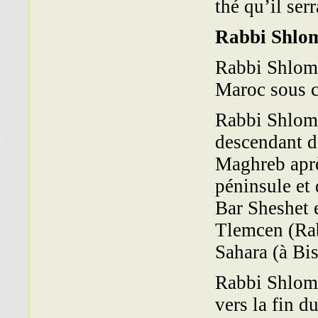
thé qu’il ser
Rabbi Shlom
Rabbi Shlomo
Maroc sous c
Rabbi Shlomo
descendant d
Maghreb aprè
péninsule et 
Bar Sheshet 
Tlemcen (Ra
Sahara (à Bi
Rabbi Shlomo
vers la fin d