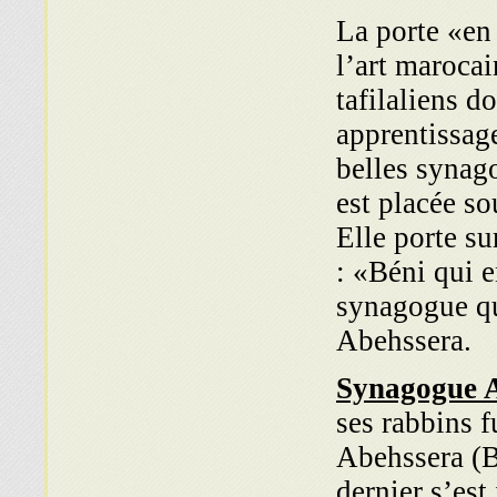
La porte «en 
l’art marocai
tafilaliens d
apprentissag
belles synag
est placée so
Elle porte su
: «Béni qui e
synagogue qu
Abehssera.
Synagogue A
ses rabbins 
Abehssera (B
dernier s’est