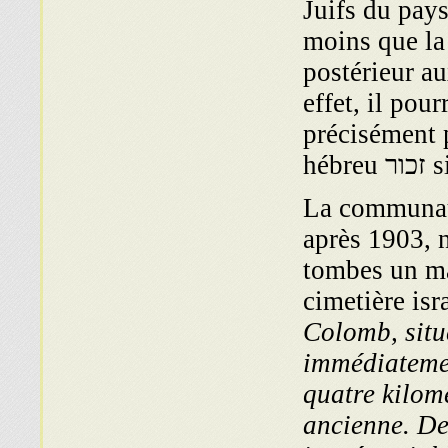
Juifs du pay
moins que la 
postérieur au
effet, il pour
précisément p
».
La communaut
après 1903, n
tombes un ma
cimetière isra
Colomb, situ
immédiatemen
quatre kilom
ancienne. De