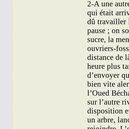
2-A une autr
qui était arr
dû travailler
pause ; on sor
sucre, la men
ouvriers-fos
distance de l
heure plus tar
d’envoyer que
bien vite al
l’Oued Bécha
sur l’autre r
disposition e
un arbre, lan
rejoindre. L’