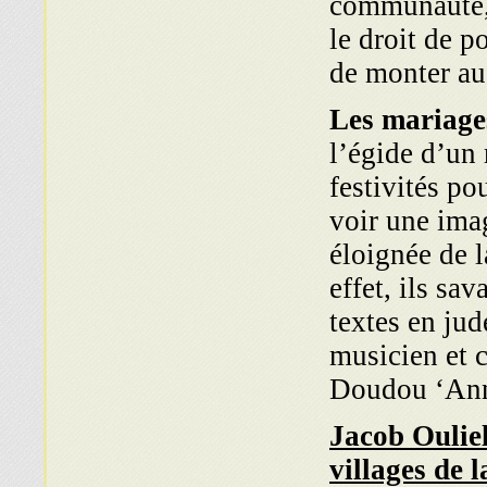
communauté, d
le droit de po
de monter a
Les mariage
l’égide d’un 
festivités p
voir une imag
éloignée de l
effet, ils sa
textes en jud
musicien et 
Doudou ‘An
Jacob Oulie
villages de 