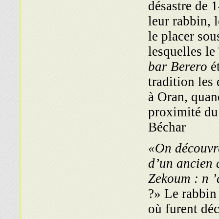
désastre de 1
leur rabbin, 
le placer so
lesquelles le
bar Berero
ét
tradition les
à Oran, quand
proximité du
Béchar
«On découvre
d’un ancien 
Zekoum : n ’
?» Le rabbin 
où furent déc