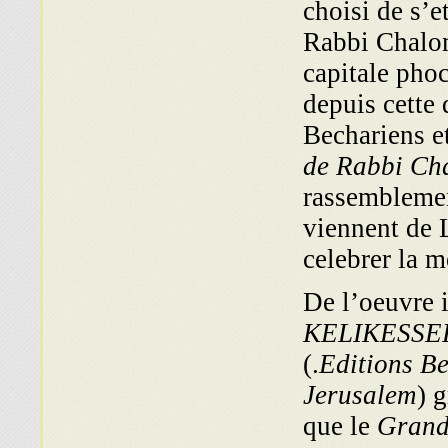
choisi de s’e
Rabbi Chalo
capitale phoc
depuis cette 
Bechariens e
de Rabbi Ch
rassemblemen
viennent de L
celebrer la 
De l’oeuvre i
KELIKESSE
(.
Editions Be
Jerusalem
) 
que le
Grand