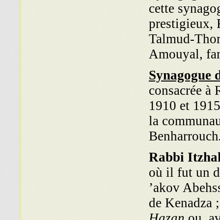
cette synagog
prestigieux,
Talmud-Thora
Amouyal, fa
Synagogue d
consacrée à 
1910 et 1915
la com­munau
Benharrouch
Rabbi Itzha
où il fut un 
’akov Abehs
de Kenadza ;
Hazan
ou, av