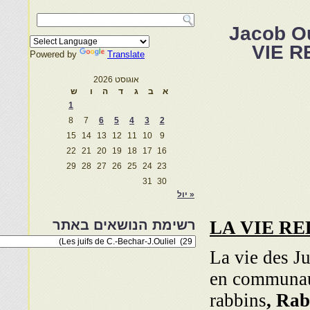
Jacob Ou
VIE R
Powered by
Translate
אוגוסט 2026
א
ב
ג
ד
ה
ו
ש
1
8
7
6
5
4
3
2
15
14
13
12
11
10
9
22
21
20
19
18
17
16
29
28
27
26
25
24
23
31
30
« יול
LA VIE RE
רשימת הנושאים באתר
רשימת
הנושאים
La vie des Ju
באתר
en communaut
rabbins
, Rab