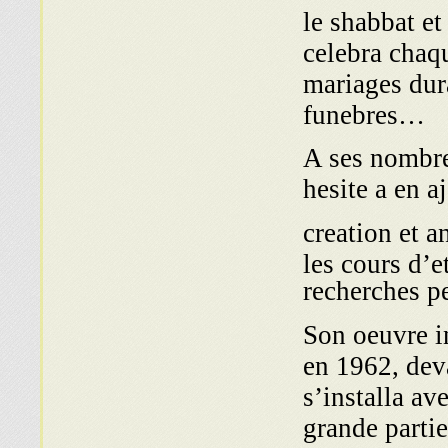
le shabbat et
celebra cha
mariages dur
funebres…
A ses nombreu
hesite a en a
creation et a
les cours d’e
recherches p
Son oeuvre i
en 1962, deva
s’installa av
grande parti