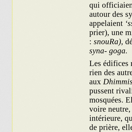
qui officiaie
autour des sy
appelaient
‘s
prier), une 
:
snouRa),
dé
syna- goga.
Les édifices 
rien des autr
aux
Dhimmi
pussent rival
mosquées. Ell
voire neutre,
intérieure, qu
de prière, el