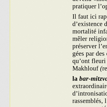
pratiquer l’o
Il faut ici r
d’existence 
mortalité inf
mêler religio
préserver l’e
gées par des 
qu’ont fleuri
Makhlouf
(
r
la
bar-mitzv
extraordinai
d’intronisati
rassemblés, l