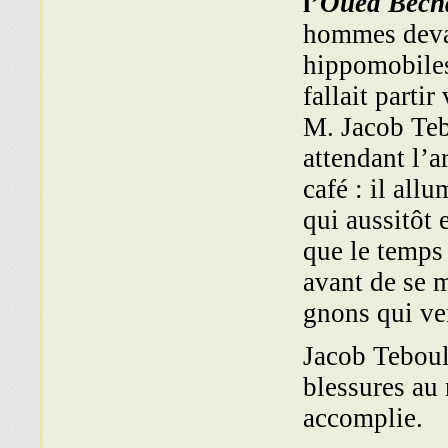
l’
Oued Béch
hommes devai
hippomobile
fallait parti
M. Jacob Tebo
attendant l’a
café : il all
qui aussitôt 
que le temps 
avant de se m
gnons qui ven
Jacob Teboul 
blessures au 
accomplie.