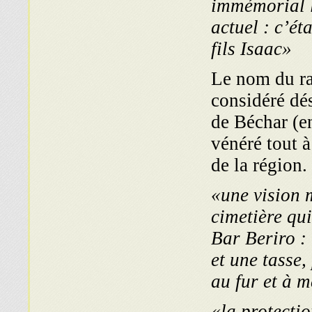
immémorial 
actuel : c’ét
fils Isaac»
Le nom du ra
considéré dé
de Béchar (e
vénéré tout à
de la région.
«une vision m
cimetière qu
Bar Beriro :
et une tasse,
au fur et à 
«la protectio