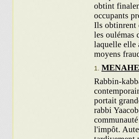
obtint finale
occupants pro
Ils obtinrent
les oulémas d
laquelle elle
moyens frau
MENAHE
Rabbin-kabba
contemporain
portait grand
rabbi Yaacob 
communauté d
l'impôt. Aut