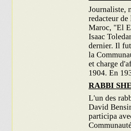
Journaliste, 
redacteur de 
Maroc, "El E
Isaac Toledan
dernier. Il 
la Commu­naut
et charge d'a
1904. En 1930
RABBI SH
L'un des rabb
David Bensim
participa ave
Communauté M