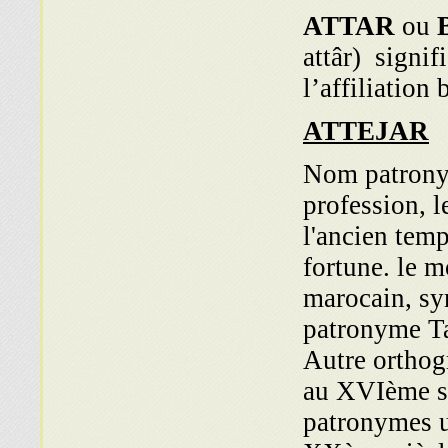
ATTAR
ou
attâr) signi
l’affiliation 
ATTEJAR
Nom patronym
profession, 
l'ancien temp
fortune. le m
marocain, sy
patronyme Ta
Autre orthog
au XVIème sie
patronymes u