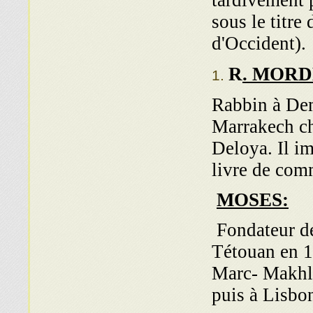
tardivement p
sous le titr
d'Occident).
R
. MOR
Rabbin à Dem
Marra­kech ch
Deloya. Il im
livre de com
MOSES:
Fondateur de 
Tétouan en 1
Marc- Makhlo
puis à Lisbo