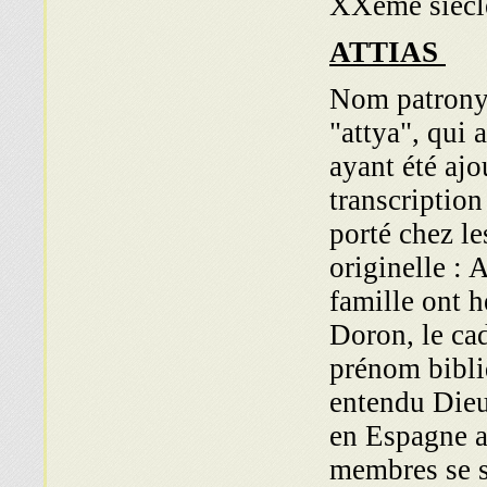
XXème siècle
ATTIAS
Nom patronym
"attya", qui 
ayant été ajo
transcription
porté chez l
originelle : 
famille ont h
Doron, le ca
prénom bibliq
entendu Dieu
en Espagne a
membres se so