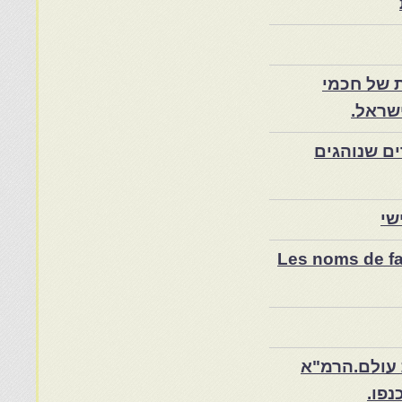
 של חכמי
שראל.
ם שנוהגים
שי
Les noms de fam
 עולם.הרמ"א