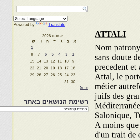
Powered by
Translate
ATTALI
אוגוסט 2026
א
ב
ג
ד
ה
ו
ש
Nom patronym
1
8
7
6
5
4
3
2
sans doute d
15
14
13
12
11
10
9
precedent et
22
21
20
19
18
17
16
Attal, le port
29
28
27
26
25
24
23
31
30
métier autref
« יול
juifs des gra
רשימת הנושאים באתר
Méditerranée,
רשימת
Salonique, Tu
הנושאים
באתר
A moins que c
d'un trait de 