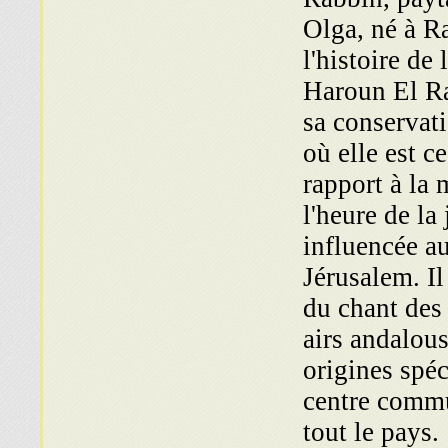
Olga, né à R
l'histoire de
Haroun El Ra
sa conservat
où elle est c
rapport à la 
l'heure de la
influencée a
Jérusalem. Il
du chant des
airs andalous
origines spéc
centre commu
tout le pays.