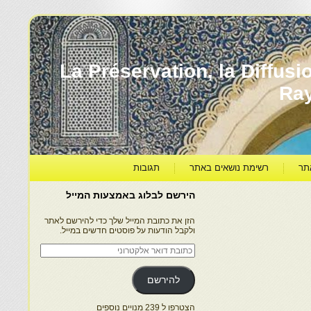
עברה ותרבותה – La Préservation, la Diffusion & le
Ra
תר
רשימת נושאים באתר
תגובות
הירשם לבלוג באמצעות המייל
הזן את כתובת המייל שלך כדי להירשם לאתר
ולקבל הודעות על פוסטים חדשים במייל.
כתובת
דואר
אלקטרוני
להירשם
הצטרפו ל 239 מנויים נוספים