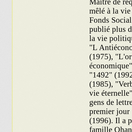
Maître de req
mêlé à la vi
Fonds Social J
publié plus 
la vie politi
"L Anti­écono
(1975), "L'or
économique" 
"1492" (199
(1985), "Ver
vie éternelle
gens de lettr
premier jour
(1996). Il a 
famille Ohan