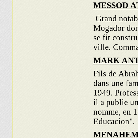
MESSOD A
Grand notabl
Mogador dont 
se fit constr
ville. Comma
MARK ANT
Fils de Abra
dans une fam
1949. Profess
il a publie u
nomme, en 19
Educacion".
MENAHE