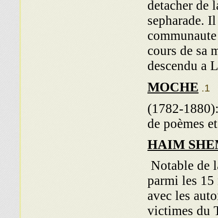
detacher de l
sepharade. I
communaute m
cours de sa m
descendu a L
MOCHE
(1782-1880): 
de poèmes et
HAIM SHE
Notable de l
parmi les 15
avec les aut
victimes du T