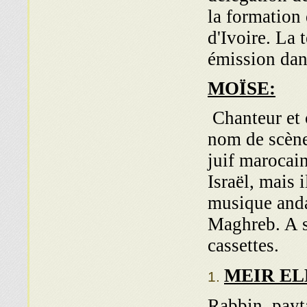
la formation
d'Ivoire. La 
émission dans
MOÏSE:
Chanteur et 
nom de scène
juif marocain
Israël, mais 
musique anda
Maghreb. A s
cassettes.
MEIR EL
Rabbin, payt