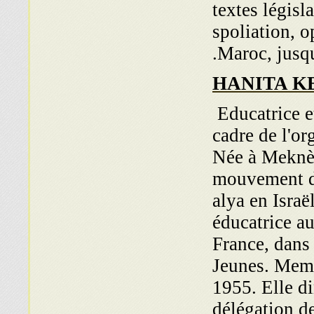
textes législ
spoliation, 
Maroc, jusq
HANITA K
Educatrice et
cadre de l'o
Née à Meknès
mouvement d
alya en Israë
éducatrice a
France, dans 
Jeunes. Memb
1955. Elle di
délégation d