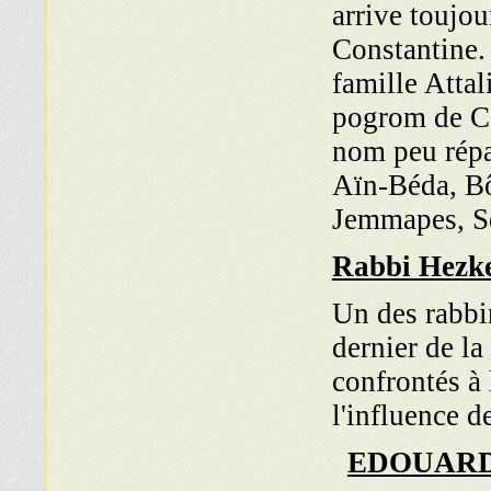
arrive toujou
Constantine.
famille Attal
pogrom de C
nom peu répa
Aïn-Béda, Bô
Jemmapes, Sé
Rabbi Hezkel
Un des rabbi
dernier de la
confrontés à 
l'influence d
EDOUAR