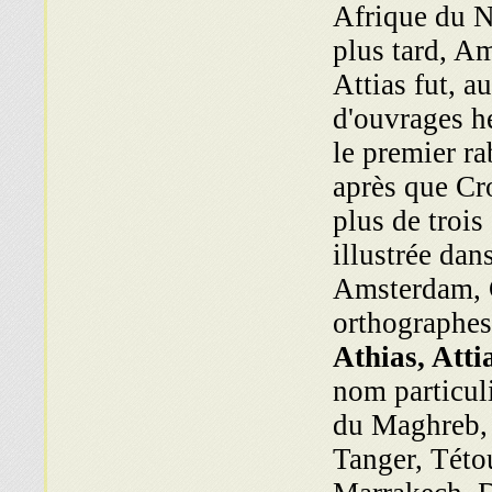
Afrique du N
plus tard, A
Attias fut, 
d'ouvrages hé
le premier r
après que Cro
plus de trois
illustrée dan
Amsterdam, C
ortho­graphes
Athias, Atti
nom particul
du Maghreb, 
Tanger, Této