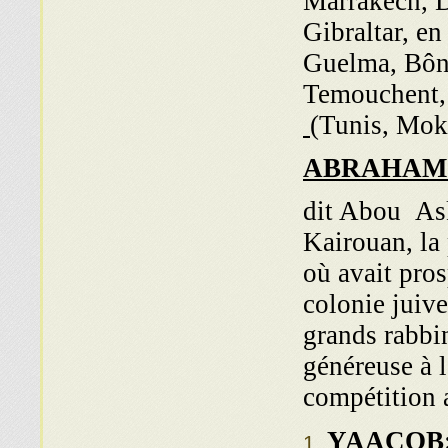
Marrakech, D
Gibraltar, en
Guelma, Bône
Temouchent, 
(Tunis, Mokn
ABRAHAM 
dit Abou As
Kairouan, la
où avait pro
colonie juive.
grands rabbi
généreuse à 
compétition 
YAACOB