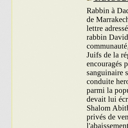
Rabbin à Dad
de Marra­kec
lettre adress
rabbin David
communauté, 
Juifs de la r
encouragés p
sanguinaire 
conduite her
parmi la pop
devait lui éc
Shalom Abitbo
privés de ve
l'abaissemen