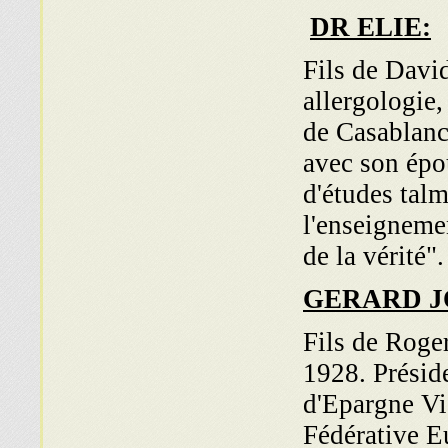
DR ELIE:
Fils de Davi
allergologie
de Casa­blan
avec son épo
d'études talm
l'ensei­gnem
de la vérité".
GERARD J
Fils de Roger
1928. Préside
d'Epargne Vi
Fédérative E