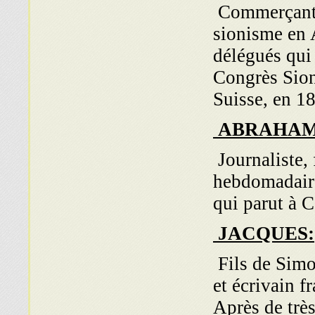
Commerçant n
sionisme en A
délégués qui 
Congrès Sion
Suisse, en 1
ABRAHAM
Journaliste, 
hebdomadaire 
qui parut à 
JACQUES:
Fils de Simo
et écrivain f
Après de très